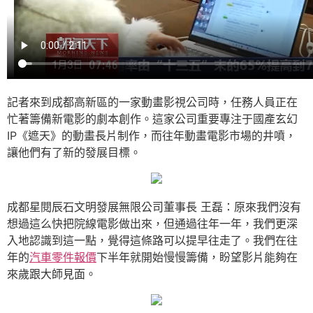
記者來到成都高新區的一家動畫影視公司時，任務人員正在
忙著籌備新電影的劇本創作。這家公司重要專注于國產玄幻
IP《遮天》的動畫長片制作，而往年動畫電影市場的井噴，
讓他們有了新的發展目標。
成都星閱辰石文明發展無限公司董事長 王磊：原來我們沒有
想過這么快把院線電影做出來，但通過往年一年，我們更深
入地認識到這一點，覺得這條路可以提早往走了。我們在往
年的
汽車零件報價
下半年就開始慢慢籌備，盼望影片能夠在
來歲跟大師見面。