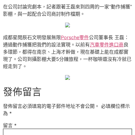
在公司討論完劇本，記者跟著王磊來到四周的一家“動作捕獲”
影棚，與一起配合公司商討制作檔期。
成都星閱辰石文明發展無限
Porsche零件
公司董事長 王磊：
通過動作捕獲把我們的設法實現。以前有
汽車零件進口商
良
多環節，都得在南京、上海才幹做，現在基礎上能在成都實
現了。公司到攝影棚大要5分鐘旅程，一杯咖啡還沒有冷就已
經走到了。
發佈留言
發佈留言必須填寫的電子郵件地址不會公開。
必填欄位標示
為
*
留言
*