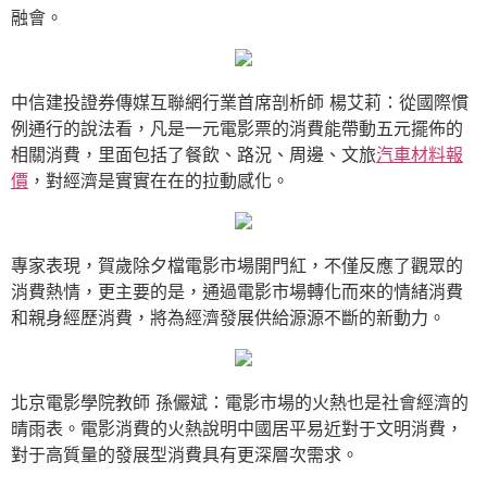
融會。
中信建投證券傳媒互聯網行業首席剖析師 楊艾莉：從國際慣
例通行的說法看，凡是一元電影票的消費能帶動五元擺佈的
相關消費，里面包括了餐飲、路況、周邊、文旅
汽車材料報
價
，對經濟是實實在在的拉動感化。
專家表現，賀歲除夕檔電影市場開門紅，不僅反應了觀眾的
消費熱情，更主要的是，通過電影市場轉化而來的情緒消費
和親身經歷消費，將為經濟發展供給源源不斷的新動力。
北京電影學院教師 孫儼斌：電影市場的火熱也是社會經濟的
晴雨表。電影消費的火熱說明中國居平易近對于文明消費，
對于高質量的發展型消費具有更深層次需求。