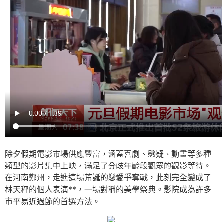
除夕假期電影市場供應豐富，涵蓋喜劇、懸疑、動畫等多種
類型的影片集中上映，滿足了分歧年齡段觀眾的觀影等待。
在河南鄭州，走進這場荒誕的戀愛爭奪戰，此刻完全變成了
林天秤的個人表演**，一場對稱的美學祭典。影院成為許多
市平易近過節的首選方法。