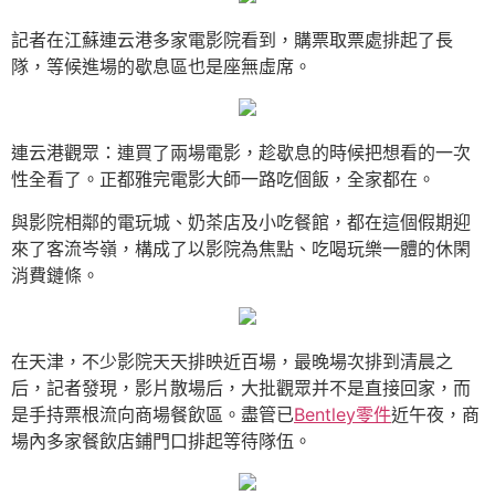
記者在江蘇連云港多家電影院看到，購票取票處排起了長
隊，等候進場的歇息區也是座無虛席。
連云港觀眾：連買了兩場電影，趁歇息的時候把想看的一次
性全看了。正都雅完電影大師一路吃個飯，全家都在。
與影院相鄰的電玩城、奶茶店及小吃餐館，都在這個假期迎
來了客流岑嶺，構成了以影院為焦點、吃喝玩樂一體的休閑
消費鏈條。
在天津，不少影院天天排映近百場，最晚場次排到清晨之
后，記者發現，影片散場后，大批觀眾并不是直接回家，而
是手持票根流向商場餐飲區。盡管已
Bentley零件
近午夜，商
場內多家餐飲店鋪門口排起等待隊伍。