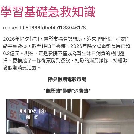
跳
學習基礎急救知識
至
主
要
requestId:69666fdbef4c11.38046178.
內
2026年除夕假期，電影市場強勢開局，迎來“開門紅”。據網
容
絡平臺數據，截至1月3日零時，2026年除夕檔電影票房已超
6.2億元。現在，走進影院不僅成為蒼生沐日消費的熱門選
擇，更構成了一條從票房到餐飲、批發的消費鏈條，持續激
發假期消費活氣。
除夕假期電影市場
“觀影熱”帶動“消費熱”