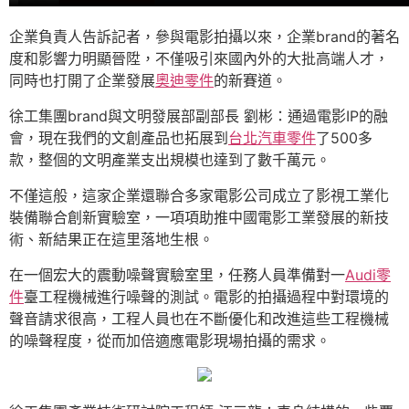
企業負責人告訴記者，參與電影拍攝以來，企業brand的著名
度和影響力明顯晉陞，不僅吸引來國內外的大批高端人才，
同時也打開了企業發展
奧迪零件
的新賽道。
徐工集團brand與文明發展部副部長 劉彬：通過電影IP的融
會，現在我們的文創產品也拓展到
台北汽車零件
了500多
款，整個的文明產業支出規模也達到了數千萬元。
不僅這般，這家企業還聯合多家電影公司成立了影視工業化
裝備聯合創新實驗室，一項項助推中國電影工業發展的新技
術、新結果正在這里落地生根。
在一個宏大的震動噪聲實驗室里，任務人員準備對一
Audi零
件
臺工程機械進行噪聲的測試。電影的拍攝過程中對環境的
聲音請求很高，工程人員也在不斷優化和改進這些工程機械
的噪聲程度，從而加倍適應電影現場拍攝的需求。