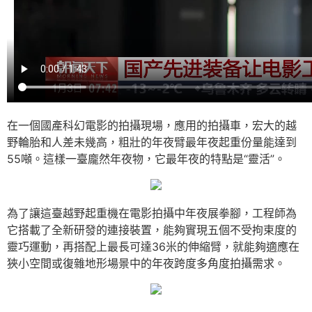
在一個國產科幻電影的拍攝現場，應用的拍攝車，宏大的越
野輪胎和人差未幾高，粗壯的年夜臂最年夜起重份量能達到
55噸。這樣一臺龐然年夜物，它最年夜的特點是“靈活”。
為了讓這臺越野起重機在電影拍攝中年夜展拳腳，工程師為
它搭載了全新研發的連接裝置，能夠實現五個不受拘束度的
靈巧運動，再搭配上最長可達36米的伸縮臂，就能夠適應在
狹小空間或復雜地形場景中的年夜跨度多角度拍攝需求。