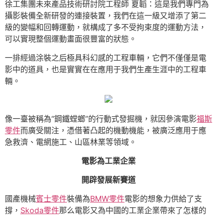
徐工集團未來產品技術研討院工程師 夏韜：這是我們專門為
攝影裝備全新研發的連接裝置，我們在這一級又增添了第二
級的變幅和回轉運動，就構成了多不受拘束度的運動方法，
可以實現整個運動畫面很豐富的狀態。
一排經過涂裝之后極具科幻感的工程車輛，它們不僅僅是電
影中的道具，也是實實在在應用于我們生產生涯中的工程車
輛。
像一臺被稱為“鋼鐵螳螂”的行動式發掘機，就因參演電影
福斯
零件
而廣受關注，憑借著凸起的機動機能，被廣泛應用于應
急救濟、電網施工、山區林業等領域。
電影為工業企業
開辟發展新賽道
國產機械
賓士零件
裝備為
BMW零件
電影的想象力供給了支
撐，
Skoda零件
那么電影又為中國的工業企業帶來了怎樣的