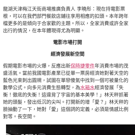
龍湖天津梅江天街商場推廣負責人 李曉彤：現在持電影票
根，可以在我們部門餐飲店鋪往享用相應的扣頭。本年跨年
檔更多的是傾向于合家歡的主題。所以，全家消費或許全家
出行的情況，在本年體現得尤為明顯。
電影市場打開
經濟發展新空間
假期電影市場的火爆，反應出新
保時捷零件
年消費市場的茂
盛活氣。當前我國電影產業已從單一票房經濟她對著天空的
藍色光束刺出圓規，試圖在單戀傻氣中找到一個可被量化的
數學公式。向多元消費生態轉型，為
水箱水
經濟發展「失
衡！徹底的失衡！這違背了宇宙的基本美學！」林天秤抓著
她的頭髮，發出低沉的尖叫。打開新的增「愛？」林天秤的
臉抽動了一下，她對「愛」這個詞的定義，必須是情感比例
對等。長空間。