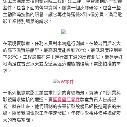
徐工集團產業技術研討院工程師 汪三龍：車身結構的一些覆
蓋件，包含下面的聲學資料，做進一個步驟研發，包含一些
主動降噪技術的研發，讓它再往降落低3到5個分貝，滿足電
影工業特別場景的請求。
在環境實驗室，任務人員對車輛進行測試。在玻璃門后宏大
的高下溫實驗艙里，最高溫度能達到70℃，最低溫度達到零
下55℃，工程設備在這里進行高下溫的反復測試，能夠更好
地滿足在雪窖冰天或戈壁高溫這種極端環境下電影拍攝的需
求。
VW零件
一系列根據電影工業需求打造的實驗場景，買通了制造業與
影視需求連接的通道。實
藍寶堅尼零件
驗室負責人告訴記
者，就在比來，他們研制的多臺新型設備已經投進電影的拍
攝。隨著我國電影工業疾速發展，年夜型影視裝備將構成宏
大的市場空間。