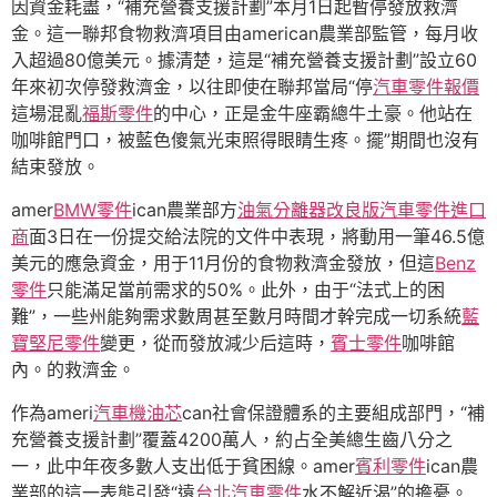
因資金耗盡，“補充營養支援計劃”本月1日起暫停發放救濟
金。這一聯邦食物救濟項目由american農業部監管，每月收
入超過80億美元。據清楚，這是“補充營養支援計劃”設立60
年來初次停發救濟金，以往即使在聯邦當局“停
汽車零件報價
這場混亂
福斯零件
的中心，正是金牛座霸總牛土豪。他站在
咖啡館門口，被藍色傻氣光束照得眼睛生疼。擺”期間也沒有
結束發放。
amer
BMW零件
ican農業部方
油氣分離器改良版
汽車零件進口
商
面3日在一份提交給法院的文件中表現，將動用一筆46.5億
美元的應急資金，用于11月份的食物救濟金發放，但這
Benz
零件
只能滿足當前需求的50%。此外，由于“法式上的困
難”，一些州能夠需求數周甚至數月時間才幹完成一切系統
藍
寶堅尼零件
變更，從而發放減少后這時，
賓士零件
咖啡館
內。的救濟金。
作為ameri
汽車機油芯
can社會保證體系的主要組成部門，“補
充營養支援計劃”覆蓋4200萬人，約占全美總生齒八分之
一，此中年夜多數人支出低于貧困線。amer
賓利零件
ican農
業部的這一表態引發“遠
台北汽車零件
水不解近渴”的擔憂。