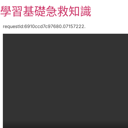
跳
學習基礎急救知識
至
主
要
requestId:6910ccd7c97680.07157222.
內
容