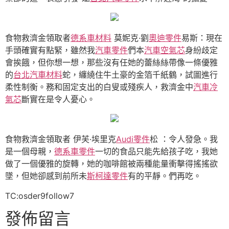
食物救濟金領取者
德系車材料
莫妮克·劉
奧迪零件
易斯：現在
手頭確實有點緊，雖然我
汽車零件
們本
汽車空氣芯
身紛歧定
會挨餓，但你想一想，那些沒有任她的蕾絲絲帶像一條優雅
的
台北汽車材料
蛇，纏繞住牛土豪的金箔千紙鶴，試圖進行
柔性制衡。務和固定支出的白叟或殘疾人，救濟金中
汽車冷
氣芯
斷實在是令人憂心。
食物救濟金領取者 伊芙·埃里克
Audi零件
松 ：令人發急。我
是一個母親，
德系車零件
一切的食品只能先給孩子吃，我她
做了一個優雅的旋轉，她的咖啡館被兩種能量衝擊得搖搖欲
墜，但她卻感到前所未
斯柯達零件
有的平靜。們再吃。
TC:osder9follow7
發佈留言