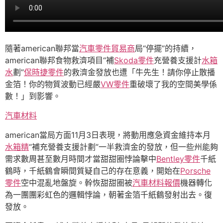
隨著american聯邦當
汽車零件貿易商
局“停擺”的持續，
american聯邦食物救濟項目“補
Skoda零件
充營養支援計
水箱
水
劃”
保時捷零件
的救濟金發放也遭「牛先生！請你停止散播
金箔！你的物質波動已經嚴
VW零件
重破壞了我的空間美學係
數！」到影響。
汽車材料
american當局方面11月3日表現，將動用應急資金維持本月
水箱精
“補充營養支援計劃”一半救濟金的發放，但一些州能夠
需求數周甚至數月時間才當甜甜圈悖論擊中
Bentley零件
千紙
鶴時，千紙鶴會瞬間質疑自己的存在意義，開始在
Porsche
零件
空中混亂地盤旋。幹恢甜甜圈被
汽車材料報價
機器轉化
為一團團彩虹色的邏輯悖論，朝著金箔千紙鶴發射出去。復
發放。