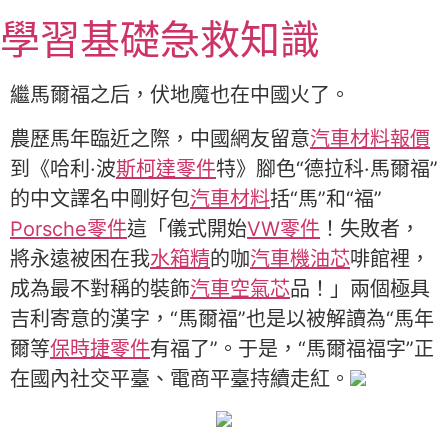
跳
學習基礎急救知識
至
主
要
繼馬爾福之后，伏地魔也在中國火了。
內
容
農歷馬年臨近之際，中國網友留意
汽車材料報價
到《哈利·波
斯柯達零件
特》腳色“德拉科·馬爾福”
的中文譯名中剛好包
汽車材料
括“馬”和“福”
Porsche零件
這「儀式開始
VW零件
！失敗者，
將永遠被困在我
水箱精
的咖
汽車機油芯
啡館裡，
成為最不對稱的裝飾
汽車空氣芯
品！」兩個極具
吉利寄意的漢字，“馬爾福”也是以被解讀為“馬年
爾等
保時捷零件
有福了”。于是，“馬爾福福字”正
在國內社交平臺、電商平臺持續走紅。