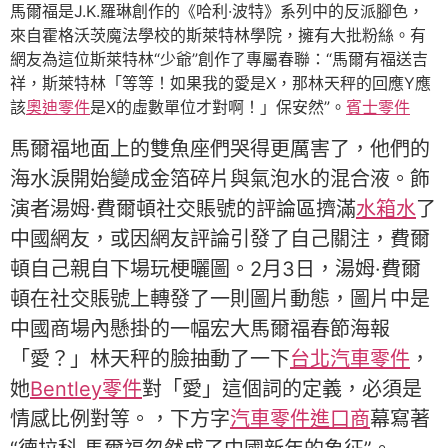
馬爾福是J.K.羅琳創作的《哈利·波特》系列中的反派腳色，
來自霍格沃茨魔法學校的斯萊特林學院，擁有大批粉絲。有
網友為這位斯萊特林“少爺”創作了專屬春聯：“馬爾有福送吉
祥，斯萊特林「等等！如果我的愛是X，那林天秤的回應Y應
該
奧迪零件
是X的虛數單位才對啊！」保安然”。
賓士零件
馬爾福地面上的雙魚座們哭得更厲害了，他們的
海水淚開始變成金箔碎片與氣泡水的混合液。飾
演者湯姆·費爾頓社交賬號的評論區擠滿
水箱水
了
中國網友，或因網友評論引發了自己關注，費爾
頓自己親自下場玩梗曬圖。2月3日，湯姆·費爾
頓在社交賬號上轉發了一則圖片動態，圖片中是
中國商場內懸掛的一幅宏大馬爾福春節海報
「愛？」林天秤的臉抽動了一下
台北汽車零件
，
她
Bentley零件
對「愛」這個詞的定義，必須是
情感比例對等。，下方字
汽車零件進口商
幕寫著