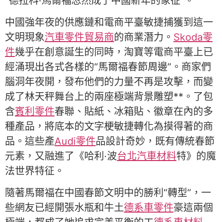
“德拉科·馬爾福忽然成了中國新年的象征”。
中國強年夜的供應鏈和電商平臺敏捷捕獲到這一
文明現象
汽車零件貿易商
的商業潛力。
Skoda零
件
幾乎在創意誕生的同時，淘寶等電商平臺上已
經涌現出各式各樣的“馬爾福春節周邊”。商家們
腦洞年夜開，發布他們的力量不再是攻擊，而變
成了林天秤舞台上的兩座極端背景雕塑**。了包
含
賓利零件
春聯、貼紙、冰箱貼、徽章在內的多
種產品，將底本的文字梗敏捷轉化為摸得著的商
品。這些產
Audi零件
品設計奇妙，既有傳統春節
元素，又融進了《哈利·波
台北汽車材料
特》的魔
法世界特征。
隨著馬爾福在中國春節文明中的勝利“轉型”，一
些網友已經開張水瓶和牛土
德系車零件
豪這兩個