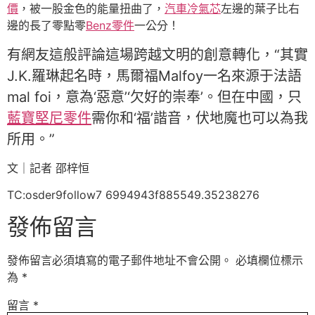
價
，被一股金色的能量扭曲了，
汽車冷氣芯
左邊的葉子比右
邊的長了零點零
Benz零件
一公分！
有網友這般評論這場跨越文明的創意轉化，“其實
J.K.羅琳起名時，馬爾福Malfoy一名來源于法語
mal foi，意為‘惡意’‘欠好的崇奉’。但在中國，只
藍寶堅尼零件
需你和‘福’諧音，伏地魔也可以為我
所用。”
文｜記者 邵梓恒
TC:osder9follow7 6994943f885549.35238276
發佈留言
發佈留言必須填寫的電子郵件地址不會公開。
必填欄位標示
為
*
留言
*