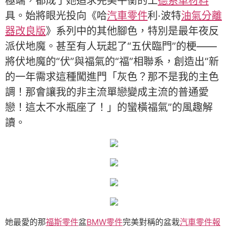
極端，都成了她追求完美平衡的工
德系車材料
具。始將眼光投向《哈
汽車零件
利·波特
油氣分離
器改良版
》系列中的其他腳色，特別是最年夜反
派伏地魔。甚至有人玩起了“五伏臨門”的梗——
將伏地魔的“伏”與福氣的“福”相聯系，創造出“新
的一年需求這種闖進門「灰色？那不是我的主色
調！那會讓我的非主流單戀變成主流的普通愛
戀！這太不水瓶座了！」的蠻橫福氣”的風趣解
讀。
她最愛的那
福斯零件
盆
BMW零件
完美對稱的盆栽
汽車零件報