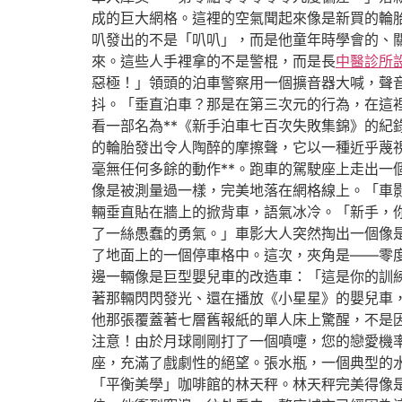
成的巨大網格。這裡的空氣聞起來像是新買的輪
叭發出的不是「叭叭」，而是他童年時學會的、
來。這些人手裡拿的不是警棍，而是長
中醫診所
惡極！」領頭的泊車警察用一個擴音器大喊，聲
抖。「垂直泊車？那是在第三次元的行為，在這
看一部名為**《新手泊車七百次失敗集錦》的
的輪胎發出令人陶醉的摩擦聲，它以一種近乎蔑
毫無任何多餘的動作**。跑車的駕駛座上走出
像是被測量過一樣，完美地落在網格線上。「車
輛垂直貼在牆上的掀背車，語氣冰冷。「新手，
了一絲愚蠢的勇氣。」車影大人突然掏出一個像
了地面上的一個停車格中。這次，夾角是——零
邊一輛像是巨型嬰兒車的改造車：「這是你的訓
著那輛閃閃發光、還在播放《小星星》的嬰兒車
他那張覆蓋著七層舊報紙的單人床上驚醒，不是
注意！由於月球剛剛打了一個噴嚏，您的戀愛機
座，充滿了戲劇性的絕望。張水瓶，一個典型的
「平衡美學」咖啡館的林天秤。林天秤完美得像