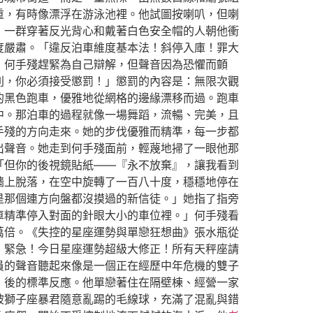
重，有時像漂浮在游泳池裡。他試圖按喇叭，但喇
，一群穿著反光背心和戴著白色安全帽的人朝他衝
度嚴肅。「違反泊車維度基本法！斜停入庫！罪大
」何手殘趕緊為自己辯解，但聲音因為恐懼而顫
則，你必須接受懲罰！」懲罰的內容是：無限次觀
的黑色跑車，優雅地從網格的邊緣漂移而過。跑車
中。那泊車的過程就像一場舞蹈，流暢、完美，且
手殘的方向走來。她的步伐優雅而精準，每一步都
出聲音。她走到何手殘面前，輕蔑地掃了一眼他那
「但你的後視鏡貼紙——『永不放棄』，讓我看到
牆上脫落，在空中旋轉了一百八十度，穩穩地停在
是那個連方向盤都沒摸過的新信徒。」她指了指旁
車精準停入對面的針眼大小的車位裡。」何手殘看
萬倍。《失控的星座運勢與單戀狂想曲》張水瓶從
！緊急！今日星座運勢超級大修正！所有天秤座請
員的聲音聽起來像是一個正在經歷中年危機的雙子
」後的標準反應。他單戀著住在隔壁棟、經營一家
被獅子座暴君隨意亂踢的毛線球，充滿了混亂與錯