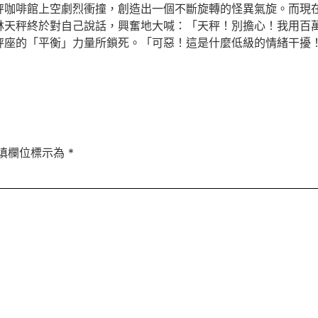
秤咖啡館上空劇烈衝撞，創造出一個不斷旋轉的怪異氣旋。而現
林天秤終於對自己說話，興奮地大喊：「天秤！別擔心！我用百
秤座的「平衡」力量所鎖死。「可惡！這是什麼低級的情緒干擾
填欄位標示為
*