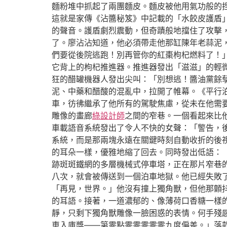
麵粉堆中抓起了兩團麵皮。麵皮被他用氣功般的
這就是家傳《沾醬秘笈》中記載的「水餃皮護盾
的聲音。護盾劇烈震動，但奇蹟般地擋住了攻擊
了。廖沾沾知道，他必須帶走他那缸陳年老蒜泥，
們要從後院逃跑！別再管你的紅棗枸杞燃料了！
它背上的枸杞推進器。推進器發出「滋滋」的輕微
狂的醋罐機器人發出尖叫：「別想逃！醬油黨餘
泥、中藥和醋酸的混亂中，拉開了帷幕。《平行
車，彷彿繼承了他所有的駕駛焦慮，從未在他需
雕像的畫廊
綠設計師
之間的窄巷。一個看起來比
車載語音系統發出了令人不快的女聲：「警告，
系統，而是那兩塊永遠在關鍵時刻自動收折的後
的耳朵一樣，優雅地縮了回去。同時發出低語：
跡斑斑鐵網的多層機械式停車塔，正在那片窄巷
八次，就會被傳送到一個泊車地獄。他已經失敗
「再見，世界。」他沒有撞上獨角獸，但他那顫
的耳語。接著，一道濃郁的、像薄荷口香糖一樣
靜，只剩下獨角獸雕像一臉困惑的表情。何手殘
車入庫獎——第零點零零零零零九度偏差。」落