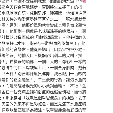
魚座們，開始不受控制地流下鹹鹹的海水淚，他
老
羯座今天適合原地踏步，否則將失去襪子」的指
張水瓶喃喃自語，感到胃部一陣翻騰，他知道這代
次林天秤的戀愛運勢跌至百分之二十，張水瓶就發
到零。否則，他那份單戀就會變成某種具備攻擊性
儀！」他衝到一個像是老式彈珠臺的機器前，上面
星計算器改造而成的「情感調節器」。他必須輸入
性與冷靜…才怪！我只有一腔熱血的傻氣啊！」他
輪組成的音樂盒。他從未送出，因為害怕被拒絕。
感調節器」的輸入口。機器發出刺耳的尖叫，接
勢！」在機器的頂部，一個巨大的、像彩虹一樣的
在咖啡館門口。駕駛座上走下一個全身肌肉、戴著
：「天秤！別管那什麼負運勢！我已經用一百噸的
就是你的正面能量！」牛土豪的行為，讓張水瓶的
水，而是閃耀著淚光的小小黃銅齒輪。「不行！金
被困在一個充滿金錢和俗氣的虛假愛情裡，而他將
上，那張寫著「我就是個單戀傻瓜」的標籤，丟了
向天空的光束不再是彩虹色，而是充滿了水瓶座特
。這場以星座運勢為賭注、以單戀能量為武器的荒