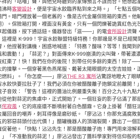
不祥的「咕嚕」聲，與他兒時聽到的家傳預言不謀而合。他想起
湯沸時
客變設計
，便是宇宙水餃臨界點到來之時。」「七點五個
暗門。暗門裡放著一個老舊的、像是古代金屬保險箱的東西。他
用）。保險箱打開，裡面沒有黃金，只有一個閃爍著詭異紅色光
拿起儀器，按下通話鈕。儀器發出「滋——」的電
會所設計
流聲
這裡是 K-999！宇宙水餃聯盟特級特務！你那邊是不是已經
響，他捏著對講機，困惑地喊道：「特務？酸味？等等！我聞到
和震動！」「蒜泥？」對面傳來K-999崩潰的尖叫聲，帶著濃
快沒紅棗了！快！我們在你的後院！別帶任何多餘的東西！除了—
大的撞擊。一個穿著黑色燕尾服、戴著太陽眼鏡的太空吉娃娃，
杞燃料」。「你怎麼——」廖沾
THE R3 寓所
沾驚訝地瞪大了眼睛
宙水餃快要拉肚子了！我們必須在你被醋酸離子炮鎖定前離開！
電子音效：「警告！這裡的醬油比例嚴重失衡！百分之九十九點
迫從他對蒜泥的焦慮中，正式開始了。一個狂妄的影子佔滿了那
來
侘寂風
，它的底座還不斷噴射著白色醋霧。它身上掛著「醋狂
金屬回音的嘲弄，刺耳得像是磨砂紙。「廖沾沾！你那充滿腐敗
的邪惡蒜頭付出代價！」醋罐機器人的頂端裂開，露出了一個巨大
催促著他。「快點！沾沾先生！那是醋酸離子炮！專門用來溶解
！」「不准動我的蒜泥！」廖沾沾發出了醬料學家對待信仰般的