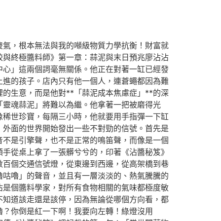
傻氣，根本無法與我的噸級物質力學抗衡！財富就
餃與終極醬料師》第一章：蒜泥與末日預兆廖沾沾
中心」這兩個詞毫無關係。他正在對著一缸已經發
上進的孩子。店內只有他一個人，連蒼蠅都因為難
生意，而是他對**「蒜泥成本焦慮症」**的深
「靈魂蒜泥」將難以為繼。他拿著一把被磨得光
像稀世珍寶，每隔三小時，他就要用手指彈一下缸
，外面的世界開始發出一些不對勁的信號。首先是
音不是引擎聲，也不是正常的鳴笛聲，而像是一個
順手從桌上拿了一張髒兮兮的，印著《沾醬秘笈》
數百個交通信號燈，從東邊到西邊，從高架橋到巷
嚕咕嚕」的聲音，並且有一層淡淡的、熱氣騰騰的
沾是個醬料學家，對所有食物相關的氣味都極度敏
不知道該走還是該停，因為無論從哪個方向看，都
嚕？你倒是紅一下啊！我要向左轉！綠燈沒用