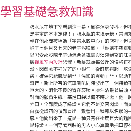
跳
學習基礎急救知識
至
主
要
張水瓶在地下室看到這一幕，氣得渾身發抖，但
內
是宇宙的基本定律！」張水瓶的處境更糟，當圓
容
坐在他那間被稱為「宇宙水餃中心」的店裡，但
酵了七個月又七天的老蒜泥嘆氣。「你還不夠靈
以忍受那股陳年蒜頭混合著鐵鏽與淡淡絕望的味道
層
禪風室內設計
恐懼。新鮮蒜頭每公斤的價格正
滑、閃耀著不祥光芒的小銀勺，從缸底撈起一坨
邊，確保它能感受到**「溫和的震動」**，以
聲音。街上所有的汽車喇叭同時發出了一個持續
巨大的、消化不良的胃在哀嚎。廖沾沾皺著眉頭
封面的皺衛生紙，塞進口袋以備不時之需。他一
弄口，全部變成了綠燈。它們不是交替閃爍，而
白霧從燈箱的頂部冒出，散發出一種難以名狀的
感。他聞出來了，這是一種只有在極度巨大的麵
是綠燈。一個穿著西裝的男人小心翼翼地把車停