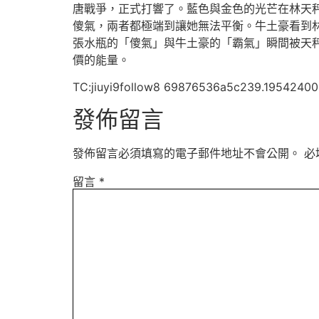
唐戰爭，正式打響了。藍色與金色的光芒在林天
傻氣，兩者都極端到讓她無法平衡。牛土豪看到
張水瓶的「傻氣」與牛土豪的「霸氣」瞬間被天
價的能量。
TC:jiuyi9follow8 69876536a5c239.19542400
發佈留言
發佈留言必須填寫的電子郵件地址不會公開。
必
留言
*