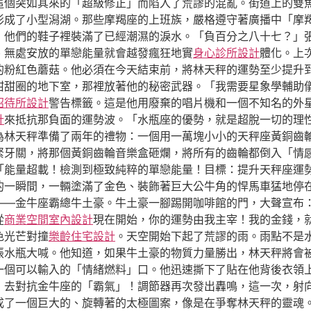
這個突如其來的「超級修正」而陷入了荒謬的混亂。街道上的雙
形成了小型潟湖。那些摩羯座的上班族，嚴格遵守著廣播中「摩
，他們的鞋子裡裝滿了已經潮濕的淚水。「負百分之八十七？」
、無處安放的單戀能量就會越發瘋狂地實
身心診所設計
體化。上
的粉紅色蘑菇。他必須在今天結束前，將林天秤的運勢至少提升
甜甜圈的地下室，那裡放著他的秘密武器。「我需要星象學輔助
招待所設計
警告標籤。這是他用廢棄的唱片機和一個不知名的外
計
來抵抗那負面的運勢波。「水瓶座的優勢，就是超脫一切的理
為林天秤準備了兩年的禮物：一個用一萬塊小小的天秤座黃銅齒
緊牙關，將那個黃銅齒輪音樂盒砸爛，將所有的齒輪都倒入「情
「能量超載！檢測到極致純粹的單戀能量！目標：提升天秤座運
的一瞬間，一輛塗滿了金色、裝飾著巨大公牛角的悍馬車猛地停
——金牛座霸總牛土豪。牛土豪一腳踢開咖啡館的門，大聲宣布
從
商業空間室內設計
現在開始，你的運勢由我主宰！我的金錢，
色光芒對撞
樂齡住宅設計
。天空開始下起了荒謬的雨。雨點不是
張水瓶大喊。他知道，如果牛土豪的物質力量勝出，林天秤將會
一個可以輸入的「情緒燃料」口。他迅速撕下了貼在他背後衣領
」去對抗金牛座的「霸氣」！調節器再次發出轟鳴，這一次，射
形成了一個巨大的、旋轉著的太極圖案，像是在爭奪林天秤的靈魂