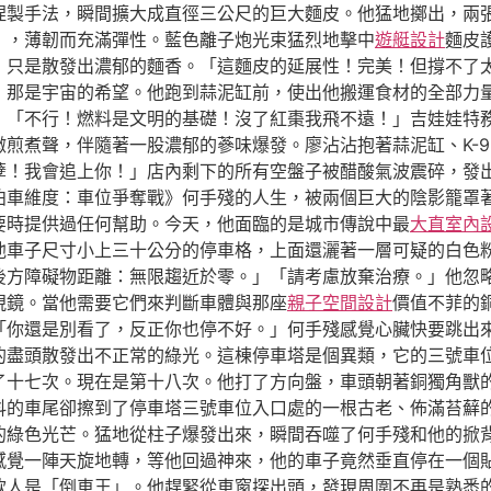
捏製手法，瞬間擴大成直徑三公尺的巨大麵皮。他猛地擲出，兩
」，薄韌而充滿彈性。藍色離子炮光束猛烈地擊中
遊艇設計
麵皮
，只是散發出濃郁的麵香。「這麵皮的延展性！完美！但撐不了
那是宇宙的希望。他跑到蒜泥缸前，使出他搬運食材的全部力量，
」「不行！燃料是文明的基礎！沒了紅棗我飛不遠！」吉娃娃特
煎煮聲，伴隨著一股濃郁的蔘味爆發。廖沾沾抱著蒜泥缸、K-9
孽！我會追上你！」店內剩下的所有空盤子被醋酸氣波震碎，發
泊車維度：車位爭奪戰》何手殘的人生，被兩個巨大的陰影籠罩
要時提供過任何幫助。今天，他面臨的是城市傳說中最
大直室內
他車子尺寸小上三十公分的停車格，上面還灑著一層可疑的白色
後方障礙物距離：無限趨近於零。」「請考慮放棄治療。」他忽
視鏡。當他需要它們來判斷車體與那座
親子空間設計
價值不菲的
「你還是別看了，反正你也停不好。」何手殘感覺心臟快要跳出
的盡頭散發出不正常的綠光。這棟停車塔是個異類，它的三號車
了十七次。現在是第十八次。他打了方向盤，車頭朝著銅獨角獸
抖的車尾卻擦到了停車塔三號車位入口處的一根古老、佈滿苔蘚
的綠色光芒。猛地從柱子爆發出來，瞬間吞噬了何手殘和他的掀
感覺一陣天旋地轉，等他回過神來，他的車子竟然垂直停在一個
款人是「倒車王」。他趕緊從車窗探出頭，發現周圍不再是熟悉