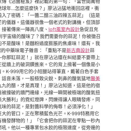
家傳《沾醬秘笈》裡記載的第一句：「當世間萬物
地球年…怎麼這麼快？」廖沾沾猛地衝回店裡，衝
輸入了密碼：「一醬二醋三油四辣五蒜泥」（這是
芒的儀器。這儀器很像一個老式的對講機，但頂部
，接著傳來一陣高八度、
loft風室內設計
急促且充
聞到宇宙級的酸味了？我們需要你的蒜泥！你被徵召
的不是酸味！是麵粉過度膨脹的焦慮味！還有，我
濃的中藥味電子雜音：「重點不是
新古典設計
蒜
—你那缸蒜泥！」就在廖沾沾還在糾結要不要帶上
正從牆上的破洞鑽進來。它的背上揹著一個像是小
。K-999用它的小短腿站得筆直，戴著白色手套
」話音未落，一股極致尖銳、刺鼻的酸氣猛地
醫美
九九的醋，才是真理！」廖沾沾知道，這是他的宿
扇被撞破的牆門邊緣，光線一瞬間被極端的酸氣扭
派大勝利」的霓虹燈牌，閃爍得讓人眼睛發疼，同
氣味的蒜泥，是對醬料學的侮辱！必須淨化！」
的管口，正在聚積藍色光芒。K-999特務用它
有機發酵物的！」「它會把你的蒜泥在零點一秒內
怒吼。他以一種專業包水餃的極限速度，從旁邊的