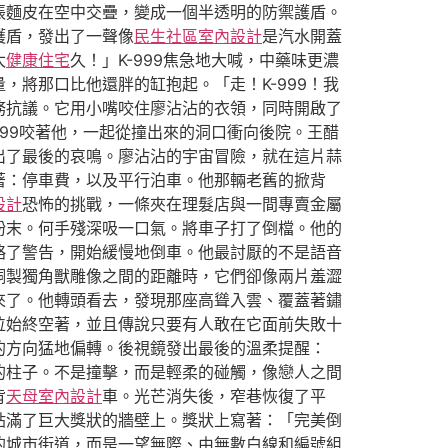
張麵皮在空中交疊，變成一個半透明的防禦護盾。
護盾，發出了一聲像
民生社區室內設計
是汽水開蓋
太
健康住宅
久！」K-999焦急地大喊，中藥味更濃
將那口比他還胖的缸抱起。「走！K-999！我
務抗議。它用小嘴咬住廖沾沾的衣領，同時開啟了
99咬著他，一起從撞出來的洞口衝向後院。王醋
出了最後的哀鳴。廖沾沾的宇宙冒險，就在這片蒜
著：停車費，以及平行泊車。他那輛老舊的掀背
設計
恐怖的挑戰，一條夾在理髮店與一間專賣金屬
粉末。何手殘深吸一口氣。將車子打了倒檔。他的
略了警告，開始緩慢地倒車。他最討厭的不是語音
銅製獨角獸雕像之間的距離時，它們卻像兩片羞澀
來了。他轉頭看去，發現那座高聳入雲、覆蓋著鏽
位始終空著，並且傳說只要有人敢在它面前失敗十
的方向猛地偏轉。後視鏡發出最後的溫柔提醒：
的柱子。不是撞擊，而是輕柔的碰觸，像戀人之間
背
天母室內設計
車。光芒消失後，窄巷恢復了平
貼滿了巨大獎狀的牆壁上。獎狀上寫著：「完美倒
的城市街道，而是一望無際、由無數白線和編號組