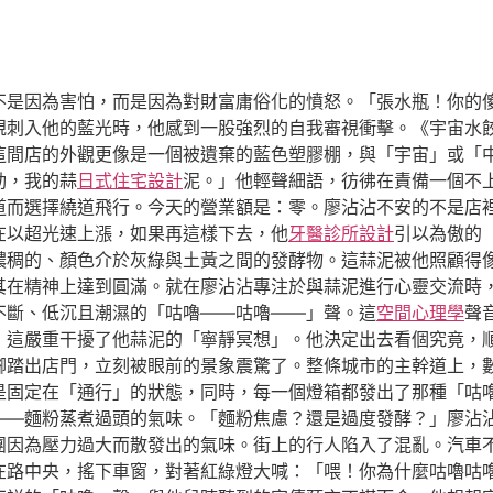
不是因為害怕，而是因為對財富庸俗化的憤怒。「張水瓶！你的
規刺入他的藍光時，他感到一股強烈的自我審視衝擊。《宇宙水
這間店的外觀更像是一個被遺棄的藍色塑膠棚，與「宇宙」或「
動，我的蒜
日式住宅設計
泥。」他輕聲細語，彷彿在責備一個不
而選擇繞道飛行。今天的營業額是：零。廖沾沾不安的不是店裡的
在以超光速上漲，如果再這樣下去，他
牙醫診所設計
引以為傲的
濃稠的、顏色介於灰綠與土黃之間的發酵物。這蒜泥被他照顧得
助其在精神上達到圓滿。就在廖沾沾專注於與蒜泥進行心靈交流時
不斷、低沉且潮濕的「咕嚕——咕嚕——」聲。這
空間心理學
聲
，這嚴重干擾了他蒜泥的「寧靜冥想」。他決定出去看個究竟，
腳踏出店門，立刻被眼前的景象震驚了。整條城市的主幹道上，
是固定在「通行」的狀態，同時，每一個燈箱都發出了那種「咕
——麵粉蒸煮過頭的氣味。「麵粉焦慮？還是過度發酵？」廖沾
團因為壓力過大而散發出的氣味。街上的行人陷入了混亂。汽車
在路中央，搖下車窗，對著紅綠燈大喊：「喂！你為什麼咕嚕咕