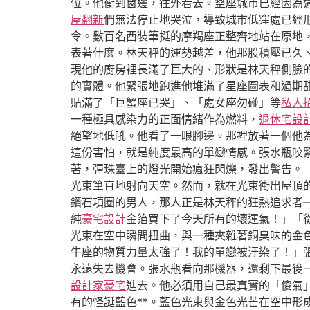
位。他衝到窗邊，往外看去。整座城市已經因為
屋翻新
們無法停止地哭泣，導致城市低窪處已經
令。數百名西裝筆挺的摩羯座正整齊地站在原地
表著什麼。林天秤的運勢越差，他那股積壓已久
現他的廚房裡長滿了巨大的、形狀是林天秤側臉
的實體。他緊張地跑進他堆滿了星座圖表和過期
貼滿了「巨蟹座已哭」、「處女座勿碰」等
私人
一種極具感染力的正面情緒作為燃料，
退休宅設
絕望地低吼。他看了一眼腳邊。那裡放著一個他
這份害怕，就是純度最高的單戀情感。張水瓶咬
著，彈珠臺上的燈光開始瘋狂閃爍，發出警告。
光束筆直地射向天空。然而，就在光束衝出屋頂
鑽石項圈的男人，那人正是林天秤的狂熱追求者
純
豪宅設計
金箔買下了今天所有的壞運氣！」「
光束在空中瞬間扭曲，與一種夾雜著銅臭味的金
牛座的物質力量太強了！我的單戀被汙染了！」
永遠失去機會。張水瓶看向那機器，還剩下最後
設計家豪宅
進去。他必須用自己最真實的「傻氣
有的怪誕藍色**。藍色光束與金色光芒在空中