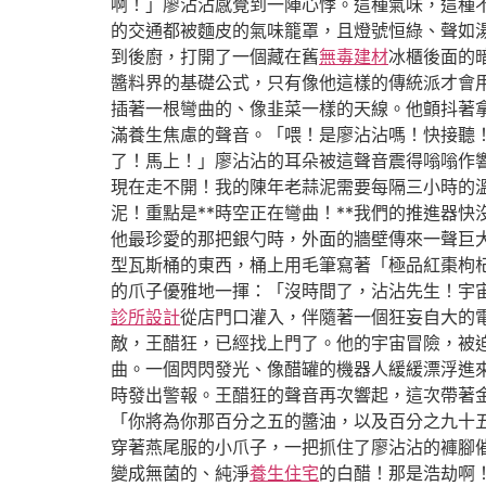
啊！」廖沾沾感覺到一陣心悸。這種氣味，這種
的交通都被麵皮的氣味籠罩，且燈號恒綠、聲如
到後廚，打開了一個藏在舊
無毒建材
冰櫃後面的
醬料界的基礎公式，只有像他這樣的傳統派才會
插著一根彎曲的、像韭菜一樣的天線。他顫抖著
滿養生焦慮的聲音。「喂！是廖沾沾嗎！快接聽！
了！馬上！」廖沾沾的耳朵被這聲音震得嗡嗡作
現在走不開！我的陳年老蒜泥需要每隔三小時的溫
泥！重點是**時空正在彎曲！**我們的推進器
他最珍愛的那把銀勺時，外面的牆壁傳來一聲巨
型瓦斯桶的東西，桶上用毛筆寫著「極品紅棗枸
的爪子優雅地一揮：「沒時間了，沾沾先生！宇
診所設計
從店門口灌入，伴隨著一個狂妄自大的
敵，王醋狂，已經找上門了。他的宇宙冒險，被
曲。一個閃閃發光、像醋罐的機器人緩緩漂浮進
時發出警報。王醋狂的聲音再次響起，這次帶著
「你將為你那百分之五的醬油，以及百分之九十五
穿著燕尾服的小爪子，一把抓住了廖沾沾的褲腳
變成無菌的、純淨
養生住宅
的白醋！那是浩劫啊