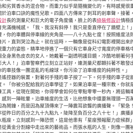
胎和劣質香水的混合物，而重力似乎是隨機變化的，有時感覺很
關於泊車口訣的魔性兒歌。四面八方傳來了刺耳的剎車聲，接著
設計
長的測量尺和巨大的電子角度儀，臉上的表
綠裝修設計
情極
音充滿機械感。「我、我沒有斜停！我只是垂直停在了牆壁上！
裡，你的車體與停車線的夾角是——八十九點七度！按照維度法
紀錄片，直到哭泣為止。就在這時，一輛像是從科幻電影裡開出來
視重力的姿態，精準地停進了一個只有它車身尺寸寬度的停車格
一個全身黑色皮衣的女人，她戴著一副透明護目鏡，冷酷地朝著何
影大人！」泊車警察們立刻立正站好，連測量尺都顫抖著不敢發
你的車技像一團混亂的毛線球。你污染了泊車維度的純粹性。」
是遙控器的裝置，對著何手殘的車子按了一下。何手殘的車子從
度。「你被分配給我的泊車學徒了。如果泊車是一種宗教，你就
練工具，從現在開始，你得學會如何在零點零零一秒內，將這輛
，感到一陣眩暈。泊車維度的生活，比他想象中還要無理頭一百
因為鬧鐘，而是因為屋頂傳來了一陣震耳欲聾的廣播聲。「緊急
率從昨日的百分之九十九點九，陡降至負百分之八十七！」廣播
水瓶座，立刻感到一陣恐慌，這是他患有「星座預報壓力症候群
是從黃金分割線中走出來的藝術品。而張水瓶的人生，則像一團