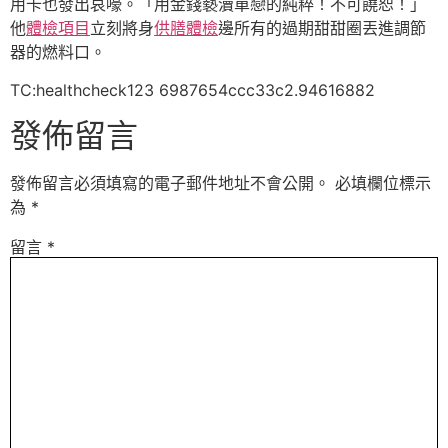
用卡也發出哀嚎。「用金錢褻瀆單戀的純粹！不可饒恕！」
他
體檢項目
立刻將身
供膳體檢
邊所有的過期甜甜圈丟進調節
器的燃料口。
TC:healthcheck123 6987654ccc33c2.94616882
發佈留言
發佈留言必須填寫的電子郵件地址不會公開。
必填欄位標示
為
*
留言
*