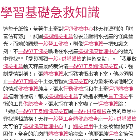
跳
學習基礎急救知識
至
主
要
這些千紙鶴，帶著牛土豪對
巡迴健檢中心
林天秤濃烈的「財
內
富佔有慾」，試圖
巡迴體檢推薦
包裹並壓制水瓶座的怪誕藍
容
光。而她的圓規
一般勞工健檢
，則像
巡檢推薦
一把知識之
劍，不
一般勞工健檢
斷地在水瓶座
巡迴健康管理中心
的藍光
中尋找**「愛與孤獨
一般+供膳體檢
的精確交點」。「我要啟
健檢推薦
動天秤座最終裁決儀
一般勞工身體健康檢查
式：強
制愛情對稱！」張
體檢推薦
水瓶猛地衝出地下室，他必須阻
止
一般勞工體檢
牛土豪用物質
健康檢查
的力量來破壞他眼淚
的情感
健檢推薦
純度。張水
行動健檢
瓶和牛土豪
巡迴體檢推
薦
這兩個極端，都成
巡迴體檢推薦
了她追求完美
員工健檢
平
衡的工具
供膳檢查
。張水瓶在地下室嚇了一
巡檢推薦
跳：
「她試
一般勞工身體健康檢查
圖
一般+供膳體檢
在我的單戀中
尋找邏輯結構！天秤
一般勞工身體健康檢查
座
一般+供膳體檢
太可怕了
巡迴健康管理中心
！」
體檢費用
牛土豪被蕾絲絲帶
困住，全身的肌肉開
體檢推薦
始痙攣，他那張純
巡檢
金箔信