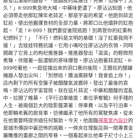
散發出濃郁的麵香。「這麵皮的延展性！完美！但撐不了太
久！」K-999焦急地大喊，中藥味更濃了。廖沾沾知道，他
必須帶走他那缸陳年老蒜泥，那是宇宙的希望。他跑到蒜泥
缸前，使出他搬運食材的全部力量，將那口比他還胖的缸抱
起。「走！K-999！我們要從後院逃跑！別再管你的紅棗枸
杞燃料了！」「不行！燃料是文明的基礎！沒了紅棗我飛不
遠！」吉娃娃特務抗議。它用小嘴咬住廖沾沾的衣領，同時
開啟了它背上的枸杞推進器。推進器發出「滋滋」的輕微煎
煮聲，伴隨著一股濃郁的蔘味爆發。廖沾沾抱著蒜泥缸、K-
999咬著他，一起從撞出來的洞口衝向後院。王醋狂的醋罐
機器人發出尖叫：「別想逃！醬油黨餘孽！我會追上你！」
店內剩下的所有空盤子被醋酸氣波震碎，發出了最後的哀
鳴。廖沾沾的宇宙冒險，就在這片蒜泥、中藥和醋酸的混亂
中，拉開了帷幕。《平行泊車維度：車位爭奪戰》何手殘的
人生，被兩個巨大的陰影籠罩著：停車費，以及平行泊車。
他那輛老舊的掀背車，彷彿繼承了他所有的駕駛焦慮，從未
在他需要時提供過任何幫助。今天，他面臨
禪風室內設計
的
是城市傳說中最恐怖的挑戰，一條夾在理髮店與一間專賣金
屬雕像的畫廊之間的窄巷。一個看起來比他車子尺寸小上三