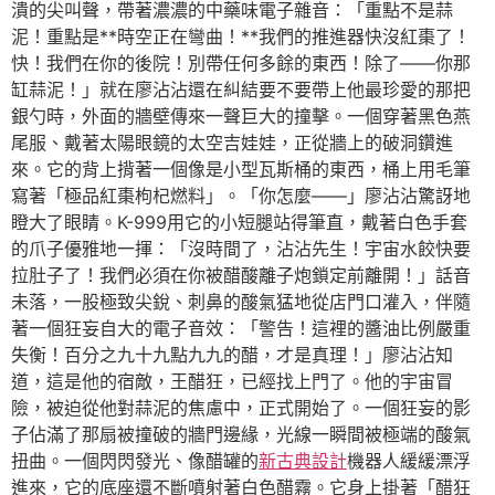
潰的尖叫聲，帶著濃濃的中藥味電子雜音：「重點不是蒜
泥！重點是**時空正在彎曲！**我們的推進器快沒紅棗了！
快！我們在你的後院！別帶任何多餘的東西！除了——你那
缸蒜泥！」就在廖沾沾還在糾結要不要帶上他最珍愛的那把
銀勺時，外面的牆壁傳來一聲巨大的撞擊。一個穿著黑色燕
尾服、戴著太陽眼鏡的太空吉娃娃，正從牆上的破洞鑽進
來。它的背上揹著一個像是小型瓦斯桶的東西，桶上用毛筆
寫著「極品紅棗枸杞燃料」。「你怎麼——」廖沾沾驚訝地
瞪大了眼睛。K-999用它的小短腿站得筆直，戴著白色手套
的爪子優雅地一揮：「沒時間了，沾沾先生！宇宙水餃快要
拉肚子了！我們必須在你被醋酸離子炮鎖定前離開！」話音
未落，一股極致尖銳、刺鼻的酸氣猛地從店門口灌入，伴隨
著一個狂妄自大的電子音效：「警告！這裡的醬油比例嚴重
失衡！百分之九十九點九九的醋，才是真理！」廖沾沾知
道，這是他的宿敵，王醋狂，已經找上門了。他的宇宙冒
險，被迫從他對蒜泥的焦慮中，正式開始了。一個狂妄的影
子佔滿了那扇被撞破的牆門邊緣，光線一瞬間被極端的酸氣
扭曲。一個閃閃發光、像醋罐的
新古典設計
機器人緩緩漂浮
進來，它的底座還不斷噴射著白色醋霧。它身上掛著「醋狂