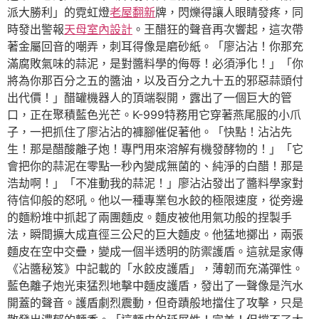
派大勝利」的霓虹燈
老屋翻新
牌，閃爍得讓人眼睛發疼，同
時發出警報
天母室內設計
。王醋狂的聲音再次響起，這次帶
著金屬回音的嘲弄，刺耳得像是磨砂紙。「廖沾沾！你那充
滿腐敗氣味的蒜泥，是對醬料學的侮辱！必須淨化！」「你
將為你那百分之五的醬油，以及百分之九十五的邪惡蒜頭付
出代價！」醋罐機器人的頂端裂開，露出了一個巨大的管
口，正在聚積藍色光芒。K-999特務用它穿著燕尾服的小爪
子，一把抓住了廖沾沾的褲腳催促著他。「快點！沾沾先
生！那是醋酸離子炮！專門用來溶解有機發酵物的！」「它
會把你的蒜泥在零點一秒內變成無菌的、純淨的白醋！那是
浩劫啊！」「不准動我的蒜泥！」廖沾沾發出了醬料學家對
待信仰般的怒吼。他以一種專業包水餃的極限速度，從旁邊
的麵粉堆中抓起了兩團麵皮。麵皮被他用氣功般的捏製手
法，瞬間擴大成直徑三公尺的巨大麵皮。他猛地擲出，兩張
麵皮在空中交疊，變成一個半透明的防禦護盾。這就是家傳
《沾醬秘笈》中記載的「水餃皮護盾」，薄韌而充滿彈性。
藍色離子炮光束猛烈地擊中麵皮護盾，發出了一聲像是汽水
開蓋的聲音。護盾劇烈震動，但奇蹟般地擋住了攻擊，只是