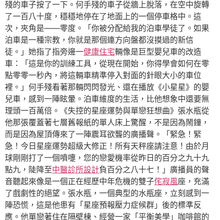
殘的車子按了一下。何手殘的車子從牆上脫落，在空中旋轉
了一百八十度，穩穩地停在了地面上的一個停車格中。這
次，夾角是——零度。「你被分配給我的泊車學徒了。如果
泊車是一種宗教，你就是那個連方向盤都沒摸過的新信
徒。」她指了指旁邊一
健康住宅
輛像是巨型嬰兒車的改造
車：「這是你的訓練工具，從現在開始，你得學會如何在零
點零零一秒內，將這輛車精準停入對面的針眼大小的車位
裡。」何手殘看著那輛閃閃發光、還在播放《小星星》的嬰
兒車，感到一陣眩暈。泊車維度的生活，比他想象中還要無
理頭一百萬倍。《失控的星座運勢與單戀狂想曲》張水瓶從
他那張覆蓋著七層舊報紙的單人床上驚醒，不是因為鬧鐘，
而是因為屋頂傳來了一陣震耳欲聾的廣播聲。「緊急！緊
急！今日星座運勢超級大修正！所有天秤座請注意！由於月
球剛剛打了一個噴嚏，您的戀愛機率從昨日的百分之九十九
點九，陡降至
中醫診所設計
負百分之八十七！」廣播員的聲
音聽起來像是一個正在經歷中年危機的雙子
侘寂風
座，充滿
了戲劇性的絕望。張水瓶，一個典型的水瓶座，立刻感到一
陣恐慌，這是他患有「星座預報壓力症候群」後的標準反
應。他單戀著住在隔壁棟、經營一家「平衡美學」咖啡館的