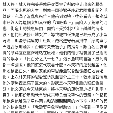
林天秤。林天秤完美得像是從黃金分割線中走出來的藝術
品。而張水瓶的人生，則像一團被獅子座暴君隨意亂踢的毛
線球，充滿了混亂與錯位。他衝到窗邊，往外看去。整座城
市已經因為這個突如其來的「超級修正」而陷入了荒謬的混
亂。街道上的雙魚座們，開始不受控制地流下鹹鹹的海水
淚，他們無法停止地哭泣，導致城市低窪處已經形成了小型
潟湖。那些摩羯座的上班族，嚴格遵守著廣播中「摩羯座今
天適合原地踏步，否則將失去襪子」的指令。數百名西裝筆
挺的摩羯座正整齊地站在原地，他們的鞋子裡裝滿了已經潮
濕的淚水。「負百分之八十七？」張水瓶喃喃自語，感到胃
部一陣翻騰，他知道這代表著什麼。林天秤的運勢越差，他
那股積壓已久、無處安放的單戀能量就會越發瘋狂地實體
化。上次林天秤的戀愛運勢跌至百分之二十，張水瓶就發現
他的廚房裡長滿了巨大的、形狀是林天秤側臉的粉紅色蘑
菇。他必須在今天結束前，將林天秤的運勢至少提升到零。
否則，他那份單戀就會變成某種具備攻擊性的實體。他緊張
地跑進他堆滿了星座圖表和過期甜甜圈的地下室，那裡放著
他的秘密武器。「我需要星象學輔助儀！」他衝到一個像是