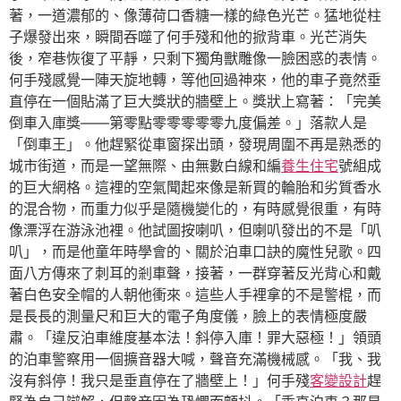
著，一道濃郁的、像薄荷口香糖一樣的綠色光芒。猛地從柱
子爆發出來，瞬間吞噬了何手殘和他的掀背車。光芒消失
後，窄巷恢復了平靜，只剩下獨角獸雕像一臉困惑的表情。
何手殘感覺一陣天旋地轉，等他回過神來，他的車子竟然垂
直停在一個貼滿了巨大獎狀的牆壁上。獎狀上寫著：「完美
倒車入庫獎——第零點零零零零零九度偏差。」落款人是
「倒車王」。他趕緊從車窗探出頭，發現周圍不再是熟悉的
城市街道，而是一望無際、由無數白線和編
養生住宅
號組成
的巨大網格。這裡的空氣聞起來像是新買的輪胎和劣質香水
的混合物，而重力似乎是隨機變化的，有時感覺很重，有時
像漂浮在游泳池裡。他試圖按喇叭，但喇叭發出的不是「叭
叭」，而是他童年時學會的、關於泊車口訣的魔性兒歌。四
面八方傳來了刺耳的剎車聲，接著，一群穿著反光背心和戴
著白色安全帽的人朝他衝來。這些人手裡拿的不是警棍，而
是長長的測量尺和巨大的電子角度儀，臉上的表情極度嚴
肅。「違反泊車維度基本法！斜停入庫！罪大惡極！」領頭
的泊車警察用一個擴音器大喊，聲音充滿機械感。「我、我
沒有斜停！我只是垂直停在了牆壁上！」何手殘
客變設計
趕