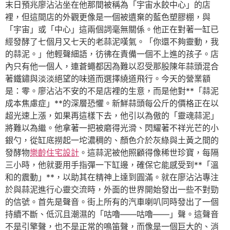
末日預兆廖沾沾坐在他那間被稱為「宇宙水餃中心」的店
裡，但這間店的外觀更像是一個被遺棄的藍色塑膠棚，與
「宇宙」或「中心」這兩個詞毫無關係。他正在對著一缸已
經發酵了七個月又七天的老蒜泥嘆氣。「你還不夠靈動，我
的蒜泥。」他輕聲細語，彷彿在責備一個不上進的孩子。店
內只有他一個人，連蒼蠅都因為難以忍受那股陳年蒜頭混合
著鐵鏽與淡淡絕望的味道而選擇繞道飛行。今天的營業額
是：零。廖沾沾不安的不是店裡的生意，而是他對**「蒜泥
成本焦慮症」**的深層恐懼。新鮮蒜頭每公斤的價格正在以
超光速上漲，如果再這樣下去，他引以為傲的「靈魂蒜泥」
將難以為繼。他拿著一把被磨得光滑、閃耀著不祥光芒的小
銀勺，從缸底撈起一坨濃稠的、顏色介於灰綠與土黃之間的
發酵物
樂齡住宅設計
。這蒜泥被他照顧得像稀世珍寶，每隔
三小時，他就要用手指彈一下缸邊，確保它能感受到**「溫
和的震動」**，以助其在精神上達到圓滿。就在廖沾沾專注
於與蒜泥進行心靈交流時，外面的世界開始發出一些不對勁
的信號。首先是聲音。街上所有的汽車喇叭同時發出了一個
持續不斷、低沉且潮濕的「咕嚕——咕嚕——」聲。這聲音
不是引擎聲，也不是正常的鳴笛聲，而像是一個巨大的、消