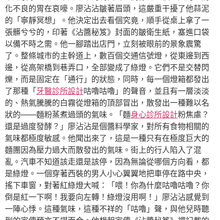
化不良的胃在哀嚎。廖沾沾皺著眉頭，這嚴重干擾了他蒜泥
的「寧靜冥想」。他決定出去看個究竟，順手從桌上拿了一
張髒兮兮的，印著《沾醬秘笈》封面的皺衛生紙，塞進口袋
以備不時之需。他一腳踏出店門，立刻被眼前的景象震驚
了。整條城市的主幹道上，數百個交通信號燈，從東邊到西
邊，從高架橋到巷弄口，全部變成了綠燈。它們不是交替閃
爍，而是固定在「通行」的狀態，同時，每一個燈箱都發出
了那種「
牙醫診所設計
咕嚕咕嚕」的聲音，並且有一層淡淡
的、熱氣騰騰的白霧從燈箱的頂部冒出，散發出一種難以名
狀的——麵粉蒸煮過頭的氣味。「麵
身心診所設計
粉焦慮？
還是過度發酵？」廖沾沾是個醬料學家，對所有食物相關的
氣味都極度敏感。他聞出來了，這是一種只有在極度巨大的
麵團因為壓力過大而散發出的氣味。街上的行人陷入了混
亂。汽車不知道該走還是該停，因為無論從哪個方向看，都
是綠燈。一個穿著西裝的男人小心翼翼地把車停在路中央，
搖下車窗，對著紅綠燈大喊：「喂！你為什麼咕嚕咕嚕？你
倒是紅一下啊！我要向左轉！綠燈沒用啊！」廖沾沾感覺到
一陣心悸。這種氣味，這種不祥的「咕嚕」聲，與他兒時聽