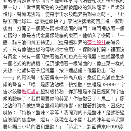
到的家傳預言不謀而合。他想起家傳《沾醬秘笈》裡記載的
第一句：「當世間萬物的交通都被麵皮的氣味籠罩，且燈號
恒綠、聲如湯沸時，便是宇宙水餃臨界點到來之時。」「七
點五個地球年…怎麼這麼快？」廖沾沾猛地衝回店裡，衝到
後廚，打開了一個藏在舊冰櫃後面的暗門。暗門裡放著一個
老舊的、像是古代金屬保險箱的東西。他輸入了密碼：「一
醬二醋三油四辣五蒜泥」（這是醬料界的
豪宅設計
基礎公
式，只有像他這樣的傳統派才會用）。保險箱打開，裡面沒
有黃金，只有一個閃爍著詭異紅色光芒的儀器。這儀器很像
一個老式的對講機，但頂部插著一根彎曲的、像韭菜一樣的
天線。他顫抖著拿起儀器，按下通話鈕。儀器發出「滋
——」的電流聲，接著傳來一陣高八度、急促且充滿養生焦
慮的聲音。「喂！是廖沾沾嗎！快接聽！這裡是 K-999！宇
宙水餃聯
遊艇設計
盟特級特務！你那邊是不是已經聞到宇宙
級的酸味了？我們需要你的蒜泥！你被徵召了！馬上！」廖
沾沾的耳朵被這聲音震得嗡嗡作響，他捏著對講機，困惑地
喊道：「特務？酸味？等等！我聞到的不是酸味！是麵粉過
度膨脹的焦慮味！還有，我現在走不開！我的陳年老蒜泥需
要每隔三小時的溫和震動！」「蒜泥？」對面傳來K-999崩