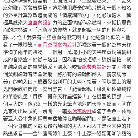
老式彈珠臺的機器前，上面貼滿了「巨蟹座已哭」、「處女
座勿碰」等警告標籤。這是他用廢棄的唱片機和一個不知名
的外星計算器改造而成的「情感調節器」。他必須輸入一種
極具感染
大直室內設計
力的正面情緒作為燃料，來抵抗那負
面的運勢波。「水瓶座的優勢，就是超脫一切的理性與冷
靜…才怪！我只有一腔熱血的傻氣啊！」他絕望地低吼。他
看了一眼腳邊。
商業空間室內設計
那裡放著一個他為林天秤
準備了兩年的禮物：一個用一萬塊小小的天秤座黃銅齒輪組
成的音樂盒。他從未送出，因為害怕被拒絕。這份害怕，就
是純度最高的單戀情感。張水瓶咬緊
綠裝修設計
牙關，將那
個黃銅齒輪音樂盒砸爛，將所有的齒輪都倒入「情感調節
器」的輸入口。機器發出刺耳的尖叫，接著，彈珠臺上的燈
光開始瘋狂閃爍，發出警告。「能量超載！檢測到極致純粹
的單戀能量！目標：提升天秤座運勢！」在機器的頂部，一
個巨大的、像彩虹一樣的光束筆直地射向天空。然而，就在
光束衝出屋頂的一瞬間，一輛
退休宅設計
塗滿了金色、裝飾
著巨大公牛角的悍馬車猛地停在咖啡館門口。駕駛座上走下
一個全身肌肉、戴著鑽石項圈的男人，那人正是林天秤的狂
熱追求者——金牛座霸總牛土豪。牛土豪一腳踢開咖啡館的