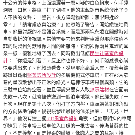
十公分的停車格，上面還灑著一層可疑的白色粉末。何手殘
深吸一口氣。將車子打了倒檔。他的車載語音系統發出了令
人不快的女聲：「警告，後方障礙物距離：無限趨近於
零。」「請考慮放棄治療。」他忽略了警告，開始緩慢地倒
車。他最討厭的不是語音系統，而是那兩塊永遠在關鍵時刻
自動收折的後視鏡。當他需要它們來判斷車體與那座價值不
菲的銅製獨角獸雕像之間的距離時，它們卻像兩片羞澀的耳
朵一樣，優雅地縮了回去。同時發出低語
民生社區室內設
計
：「你還是別看了，反正你也停不好。」何手殘感覺心臟
快要跳出來了。他轉頭看去，發現那座高聳入雲、覆蓋著鏽
跡斑斑鐵網
醫美診所設計
的多層機械式停車塔，正在那片窄
巷的盡頭散發出不正常的綠光。這棟停車塔是個異類，它的
三號車位始終空著，並且傳說只要有人敢
無毒建材
在它面前
失敗十八次，就會被傳送到一個泊車地獄。他已經失敗了十
七次。現在是第十八次。他打了方向盤，車頭朝著銅獨角獸
的方向猛地偏轉。後視鏡發出最後的溫柔提醒：「再見，世
界。」他沒有撞上獨
loft風室內設計
角獸，但他那顫抖的車尾
卻擦到了停車塔三號車位入口處的一根古老、佈滿苔蘚的柱
子。不是撞擊，而是輕柔的碰觸，像戀人之間的耳語。接