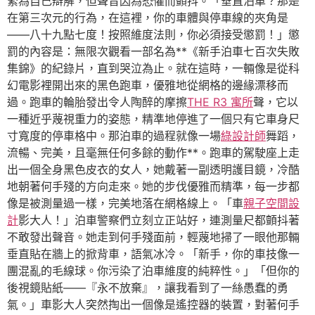
緊為自己辯解，但聲音因為恐懼而顫抖。「垂直泊車？那是
在第三次元的行為，在這裡，你的車體與停車線的夾角是
——八十九點七度！按照維度法則，你必須接受懲罰！」懲
罰的內容是：無限次觀看一部名為**《新手泊車七百次失敗
集錦》的紀錄片，直到哭泣為止。就在這時，一輛像是從科
幻電影裡開出來的黑色跑車，優雅地從網格的邊緣漂移而
過。跑車的輪胎發出令人陶醉的摩擦
THE R3 寓所
聲，它以
一種近乎蔑視重力的姿態，精準地停進了一個只有它車身尺
寸寬度的停車格中。那泊車的過程就像一場
綠設計師
舞蹈，
流暢、完美，且毫無任何多餘的動作**。跑車的駕駛座上走
出一個全身黑色皮衣的女人，她戴著一副透明護目鏡，冷酷
地朝著何手殘的方向走來。她的步伐優雅而精準，每一步都
像是被測量過一樣，完美地落在網格線上。「車
親子空間設
計
影大人！」泊車警察們立刻立正站好，連測量尺都顫抖著
不敢發出聲音。她走到何手殘面前，輕蔑地掃了一眼他那輛
垂直貼在牆上的掀背車，語氣冰冷。「新手，你的車技像一
團混亂的毛線球。你污染了泊車維度的純粹性。」「但你的
後視鏡貼紙——『永不放棄』，讓我看到了一絲愚蠢的勇
氣。」車影大人突然掏出一個像是遙控器的裝置，對著何手