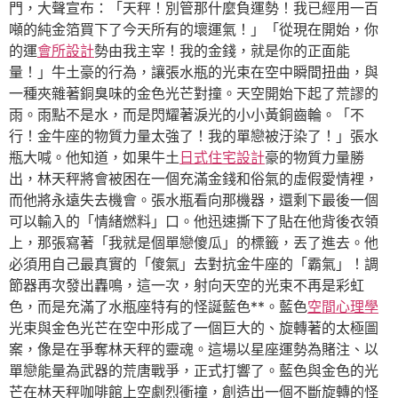
門，大聲宣布：「天秤！別管那什麼負運勢！我已經用一百
噸的純金箔買下了今天所有的壞運氣！」「從現在開始，你
的運
會所設計
勢由我主宰！我的金錢，就是你的正面能
量！」牛土豪的行為，讓張水瓶的光束在空中瞬間扭曲，與
一種夾雜著銅臭味的金色光芒對撞。天空開始下起了荒謬的
雨。雨點不是水，而是閃耀著淚光的小小黃銅齒輪。「不
行！金牛座的物質力量太強了！我的單戀被汙染了！」張水
瓶大喊。他知道，如果牛土
日式住宅設計
豪的物質力量勝
出，林天秤將會被困在一個充滿金錢和俗氣的虛假愛情裡，
而他將永遠失去機會。張水瓶看向那機器，還剩下最後一個
可以輸入的「情緒燃料」口。他迅速撕下了貼在他背後衣領
上，那張寫著「我就是個單戀傻瓜」的標籤，丟了進去。他
必須用自己最真實的「傻氣」去對抗金牛座的「霸氣」！調
節器再次發出轟鳴，這一次，射向天空的光束不再是彩虹
色，而是充滿了水瓶座特有的怪誕藍色**。藍色
空間心理學
光束與金色光芒在空中形成了一個巨大的、旋轉著的太極圖
案，像是在爭奪林天秤的靈魂。這場以星座運勢為賭注、以
單戀能量為武器的荒唐戰爭，正式打響了。藍色與金色的光
芒在林天秤咖啡館上空劇烈衝撞，創造出一個不斷旋轉的怪