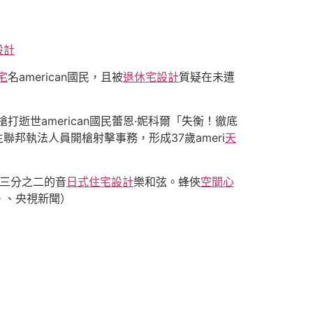
設計
宅
名american國民，且被
退休宅設計
質疑在未遭
逝世american國民蕾恩·妮科爾「失衡！徹底
邦執法人員開槍射擊事務，形成37歲ameri
天
三分之二的音
日式住宅設計
樂和弦。蜂俠
空間心
。、央視新聞）