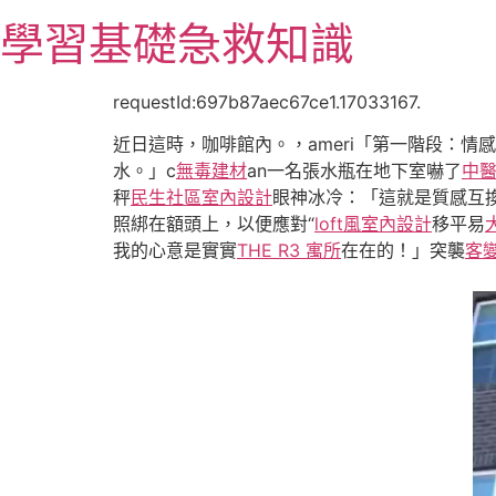
跳
學習基礎急救知識
至
主
要
requestId:697b87aec67ce1.17033167.
內
近日這時，咖啡館內。，ameri「第一階段：情感
容
水。」c
無毒建材
an一名張水瓶在地下室嚇了
中
秤
民生社區室內設計
眼神冰冷：「這就是質感互
照綁在額頭上，以便應對“
loft風室內設計
移平易
我的心意是實實
THE R3 寓所
在在的！」突襲
客