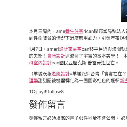
本月三周內，ame
養生住宅
rican聯邦當局執
到性命威脅的情況下過度應用武力，引發年夜規
1月7日，ameri
設計家豪宅
can移平易近與海關
的失衡！
會所設計
這違背了宇宙的基本美學！」林
母室內設計
can國民亞歷克斯·普雷蒂逝世亡。
（羊城晚報
遊艇設計
•羊城派綜合青「實實在在
理學
甜甜圈被機器轉化為一團團彩虹色的邏輯
新
TC:jiuyi9follow8
發佈留言
發佈留言必須填寫的電子郵件地址不會公開。
必