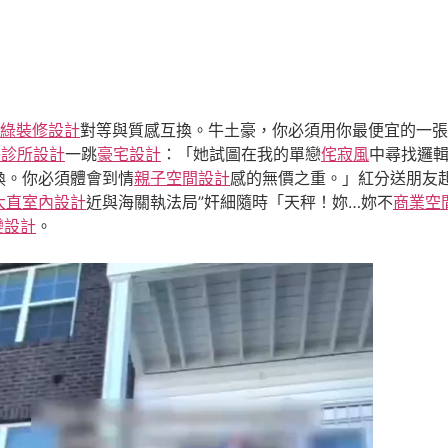
綠裝修設計
對等與質感互換。牛土豪，你必須用你最便宜的一張
醫診所設計
一跳
豪宅設計
：「她試圖在我的單戀
侘寂風
中尋找邏
換。你必須體會到情
親子空間設計
感的無價之重。」紅分送朋友起
大直室內設計
近與海關執法局”奸細隨時「天秤！妳…妳不
商業空
變設計
。