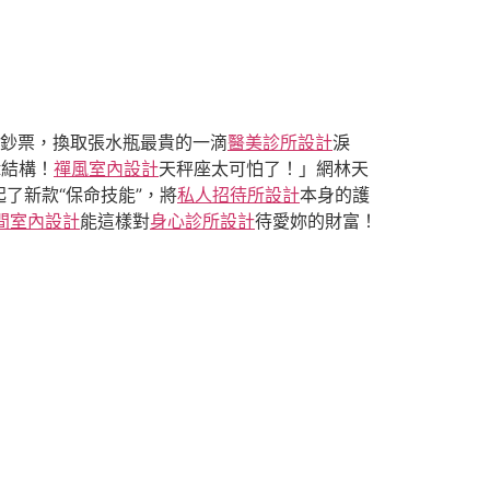
鈔票，換取張水瓶最貴的一滴
醫美診所設計
淚
輯結構！
禪風室內設計
天秤座太可怕了！」網林天
了新款“保命技能”，將
私人招待所設計
本身的護
間室內設計
能這樣對
身心診所設計
待愛妳的財富！