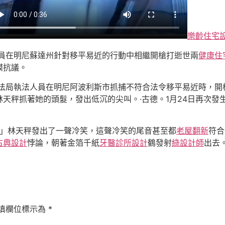
樂齡住宅
法人員在明尼蘇達州針對移平易近的行動中相繼開槍打逝世兩
健康住
模抗議。
執法局執法人員在明尼阿波利斯市抓捕不符合法令移平易近時，開槍打
天秤抓著她的頭髮，發出低沉的尖叫。·古德。1月24日再次發生聯
？」林天秤發出了一聲冷笑，這聲冷笑的尾音甚至都
老屋翻新
符合
古典設計
悖論，朝著金箔千紙
牙醫診所設計
鶴發射
綠設計師
出去
填欄位標示為
*