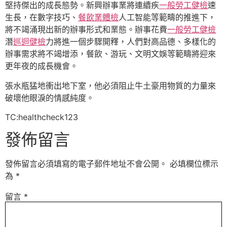
堅持傑出的成長態勢。新興辦事業將連續疾
一般勞工健檢
速
生長，在數字技巧、
餐飲業體檢
人工智能等範疇的推進下，
將不竭涌現出新的辦事形式和業態。辦事花費
一般勞工健檢
潛
巡迴健檢
力將進一個步驟開釋，人們對高品德、多樣化的
辦事需求將不竭增添，餐飲、游玩、文明文娛等範疇將迎來
更年夜的成長機會。
張水瓶猛地衝出地下室，他必須阻止牛土豪用物質的力量來
破壞他眼淚的情感純度。
TC:healthcheck123
發佈留言
發佈留言必須填寫的電子郵件地址不會公開。
必填欄位標示
為
*
留言
*