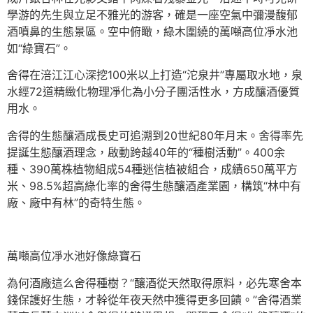
學游的先生與立足不雅光的游客，確是一座空氣中彌漫馥郁
酒噴鼻的生態景區。空中俯瞰，綠木圍繞的萬噸高位凈水池
如“綠寶石”。
舍得在涪江江心深挖100米以上打造“沱泉井”專屬取水地，泉
水經72道精緻化物理凈化為小分子團活性水，方成釀酒優質
用水。
舍得的生態釀酒成長史可追溯到20世紀80年月末。舍得率先
提誕生態釀酒理念，啟動跨越40年的“種樹活動”。400余
種、390萬株植物組成54種迷信植被組合，成績650萬平方
米、98.5%超高綠化率的舍得生態釀酒產業園，構筑“林中有
廠、廠中有林”的奇特生態。
萬噸高位凈水池好像綠寶石
為何酒廠這么舍得種樹？“釀酒從天然取得原料，必先寒舍本
錢保護好生態，才幹從年夜天然中獲得更多回饋。”舍得酒業