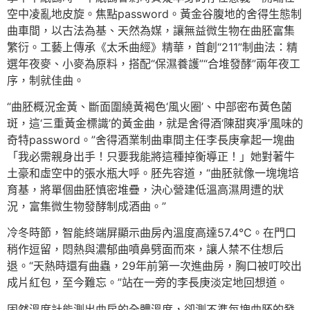
空中凌亂地皮旋。焦點password。黃金谷腹地的舍得生態制
曲車間，以古法為基、天然為媒，讓無益微生物在曲胚富集
繁衍。工藝上傳承《太禾曲經》精華，首創“211”制曲法：精
選年夜麥、小麥為原料，搭配“保濕養護”“合堆發酵”兩年夜工
序，制就佳曲。
“曲胚概況金黃、斷面圍繞黃褐色‘風火圈’、中部密布黃色菌
斑，這‘三重黃金標識’的黃金曲，就是舍得酒‘陳甜爽凈’風味的
奇特password。”舍得酒業制曲車間主任李長庚拿起一塊曲
「我必需親身出手！只要我能將這種掉衡導正！」她對著牛
土豪和虛空中的張水瓶大呼。胚先容道，“曲胚就像一塊塊培
育基，將單個曲胚慎密堆疊，決心營建低溫高濕周遭的狀
況，富集微生物發酵制成酒曲。”
冷冬時節，智能終端屏顯示曲房內溫度高達57.4℃。在門口
稍作逗留，悶熱與濃郁曲噴鼻劈面而來，讓人禁不住想后
退。“天熱時還有曲蟲，29年前第一次進曲房，胸口被叮咬出
成片紅包，至今難忘。”站在一旁的李長庚淡定地回想道。
固然溫度計能測出曲房的全體溫度，卻測不準每塊曲胚的發