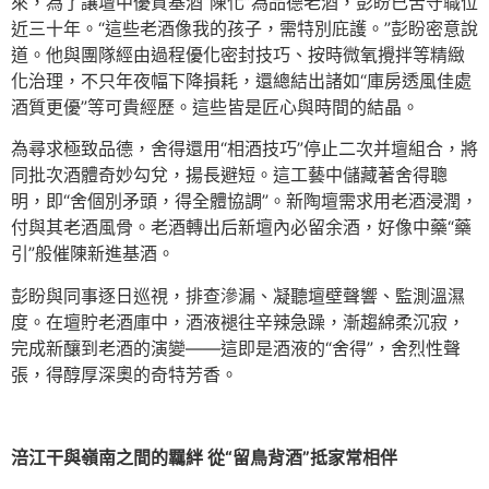
來，為了讓壇中優質基酒“陳化”為品德老酒，彭盼已苦守職位
近三十年。“這些老酒像我的孩子，需特別庇護。”彭盼密意說
道。他與團隊經由過程優化密封技巧、按時微氧攪拌等精緻
化治理，不只年夜幅下降損耗，還總結出諸如“庫房透風佳處
酒質更優”等可貴經歷。這些皆是匠心與時間的結晶。
為尋求極致品德，舍得還用“相酒技巧”停止二次并壇組合，將
同批次酒體奇妙勾兌，揚長避短。這工藝中儲藏著舍得聰
明，即“舍個別矛頭，得全體協調”。新陶壇需求用老酒浸潤，
付與其老酒風骨。老酒轉出后新壇內必留余酒，好像中藥“藥
引”般催陳新進基酒。
彭盼與同事逐日巡視，排查滲漏、凝聽壇壁聲響、監測溫濕
度。在壇貯老酒庫中，酒液褪往辛辣急躁，漸趨綿柔沉寂，
完成新釀到老酒的演變——這即是酒液的“舍得”，舍烈性聲
張，得醇厚深奧的奇特芳香。
涪江干與嶺南之間的羈絆 從“留鳥背酒”抵家常相伴