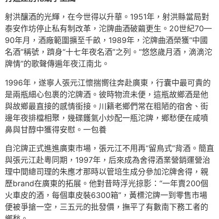
射洪釀酒的光輝，在今世得以升華。1951年，射洪縣當局對
泰安作坊停止私有制改革，沱牌曲酒破繭更生。20世紀70—
90年月，酒廠範圍擴至千畝，1989年，沱牌曲酒榮獲“中國
名酒”稱號，躋身“十七年夜名酒”之列。“悠悠歲月酒，滴滴沱
牌情”的歌聲傳遍年夜江南北。
1996年，遂寧人張元江懷揣嚮往奔赴廣東，行囊中最可貴的
是兩瓶細心包裹的沱牌酒。彼時物流未便，這瓶故鄉酒是他
與故鄉最直接的感情銜接。川籍老鄉們常在粗陋的宿舍、街
邊年夜排檔相聚，幾碟鑊氣小炒配一瓶沱牌，鄉愁便在咸噴
鼻與甘醇中獲得安慰。一包養
自沱牌正式進進廣東市場，張元江不用再“留鳥式”背酒。簡直
與張元江赴粵同期，1997年，后來成為舍得酒業營銷運營治
理中間總司理的朱應才那時以管培生成分參加沱牌舍得，親
歷brand在廣東的拓展。他對昔時浮光掠影：“一年賣200個
火車皮的酒，每個車皮裝6300箱”，黃標沱牌一到零售市場
便被爭搶一空，三五元的批發價，撫平了有數南下務工者的
鄉愁。