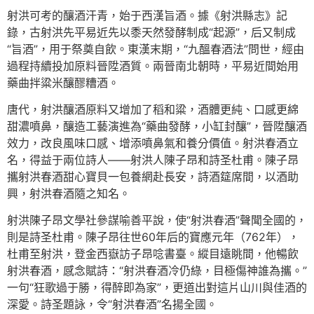
射洪可考的釀酒汗青，始于西漢旨酒。據《射洪縣志》記
錄，古射洪先平易近先以黍天然發酵制成“起源”，后又制成
“旨酒”，用于祭奠自飲。東漢末期，“九醞春酒法”問世，經由
過程持續投加原料晉陞酒質。兩晉南北朝時，平易近間始用
藥曲拌粱米釀醪糟酒。
唐代，射洪釀酒原料又增加了稻和粱，酒體更純、口感更綿
甜濃噴鼻，釀造工藝演進為“藥曲發酵，小缸封釀”，晉陞釀酒
效力，改良風味口感、增添噴鼻氣和養分價值。射洪春酒立
名，得益于兩位詩人——射洪人陳子昂和詩圣杜甫。陳子昂
攜射洪春酒甜心寶貝一包養網赴長安，詩酒筵席間，以酒助
興，射洪春酒隨之知名。
射洪陳子昂文學社參謀喻善平說，使“射洪春酒”聲聞全國的，
則是詩圣杜甫。陳子昂往世60年后的寶應元年（762年），
杜甫至射洪，登金西嶽訪子昂唸書臺。縱目遠眺間，他暢飲
射洪春酒，感念賦詩：“射洪春酒冷仍綠，目極傷神誰為攜。”
一句“狂歌過于勝，得醉即為家”，更道出對這片山川與佳酒的
深愛。詩圣題詠，令“射洪春酒”名揚全國。