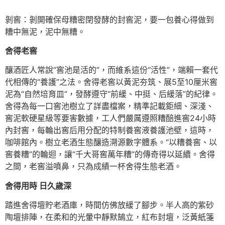
剝窖：剝開確保母糟密閉發酵的封窖泥，要一包養心得做到
糟中無泥，泥中無糟。
舍得老窖
釀酒匠人常說“窖池是活的”，而維系這份“活性”，端賴一套代
代相傳的“養護”之法。舍得老窖以黃泥夯筑、展5至10厘米窖
泥為“自然培育皿”，發酵遵守“前緩、中挺、后緩落”的紀律。
舍得為每一口窖池樹立了詳盡檔案，精準記載鉅細、深淺、
窖泥軟硬星級等要害數據，工人們嚴厲遵照糟醅進窖24小時
內封窖，每輪出窖后用分配的特制養窖液養護池壁，這時，
咖啡館內。樹立老酒生態釀造溯源數字體系。“以糟養窖、以
窖養糟”的輪迴，讓“千大哥窖萬年糟”的傳奇得以延續。舍得
之間，老窖溢噴鼻，只為成績一杯舍得生態老酒。
舍得用時 日久歲深
踏進舍得壇貯老酒庫，時間仿佛放緩了腳步。半人高的紫砂
陶壇排陣，在柔和的光暈中靜默鵠立，紅布封壇，泛黃紙箋