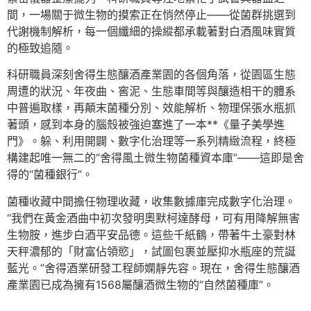
間，一場關于微生物的摸索正在悄然停止——從菌群挑選到
代謝機制解析，每一個纖細的操縱都承載著對白酒風味實質
的極致追隨。
科研職員深刻舍得生態釀酒產業園的各個角落，從園區生態
周遭的狀況、年夜曲、窖泥、生態車間等與釀造相干的體系
中普遍取樣，再顛末菌種分別、效能解析、物理保張水瓶抓
著頭，感到本身的腦殼被強迫塞進了一本**《量子美學進
門》。躲、利用開闢、數字化治理等一系列精緻流程，終極
構建起唯一無二的“舍得風土微生物菌種資本庫”——這即是舍
得的“菌種銀行”。
菌種收藏中間擔任物理收藏，收集數據庫完成數字化治理。
“我們在黃金酒曲中初次發明奧默柯達酵母，可有用降解無害
生物胺，進步白酒平安品德。這些千紙鶴，帶著牛土豪對林
天秤濃郁的「財富佔領慾」，試圖包裹並壓抑水瓶座的荒誕
藍光。”舍得酒業研發工程師嫻靜先容。現在，舍得生態釀酒
產業園已成為擁有1568屬釀酒微生物的“自然菌種庫”。