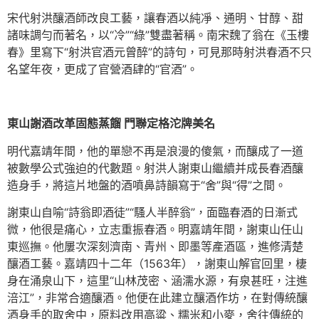
宋代射洪釀酒師改良工藝，讓春酒以純凈、通明、甘醇、甜
諸味調勻而著名，以“冷”“綠”雙盡著稱。南宋魏了翁在《玉樓
春》里寫下“射洪官酒元曾醉”的詩句，可見那時射洪春酒不只
名望年夜，更成了官營酒肆的“官酒”。
東山謝酒改革固態蒸餾 門聯定格沱牌美名
明代嘉靖年間，他的單戀不再是浪漫的傻氣，而釀成了一道
被數學公式強迫的代數題。射洪人謝東山繼續并成長春酒釀
造身手，將這片地盤的酒噴鼻詩韻寫于“舍”與“得”之間。
謝東山自喻“詩翁即酒徒”“騷人半醉翁”，面臨春酒的日漸式
微，他很是痛心，立志重振春酒。明嘉靖年間，謝東山任山
東巡撫。他屢次深刻濟南、青州、即墨等產酒區，進修清楚
釀酒工藝。嘉靖四十二年（1563年），謝東山解官回里，棲
身在涌泉山下，這里“山林茂密、涵濡水源，有泉甚旺，注進
涪江”，非常合適釀酒。他便在此建立釀酒作坊，在對傳統釀
酒身手的取舍中，原料改用高粱、糯米和小麥，舍往傳統的