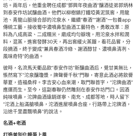
坊。兩年后，他重金聘任成都“鄧興年夜曲酒”釀酒徒弟郭炳林
到泰安作坊試釀曲酒。他們以柳樹鎮打鐵埡黃泥筑窖，用龍
池、青龍山脈接合部的沱泉水，繼續“春酒”“謝酒”一包養app
傳統工藝，接收蜀中濃噴鼻型曲酒工藝特色，勇敢改革：原
料為八成高粱、二成糯米，磨成均勻瓣塊，用沱泉水拌和潤
料，混蒸，進窖發酵30天，再出窖緩火蒸餾，看花品嘗，分
段摘酒，終于變成“兼具春酒冷綠、謝酒醇甘、濃噴鼻清冽、
風味奇特”的曲酒。
彼時，名流馬天衢品飲“泰安作坊”新釀曲酒后，覺甘美無比，
悵然寫下“沱泉釀瓊漿，牌聲譽千秋”門聯，寄意此酒必將飲譽
華夏，造福桑梓。李吉安心血來潮，取門聯首字，“沱牌曲酒”
應運而生。至今，這副春聯仍然雕刻在泰安作坊門口。因酒
純味噴鼻，沱牌曲酒遠銷遂寧、南充、成都等地，時人留下
“沱酒上船滿艙噴鼻，沱酒進屋噴鼻合座，行路帶上沱牌酒，
沿途千里盡飄噴鼻”的說法。
名酒+老酒
打造差別化競爭上風