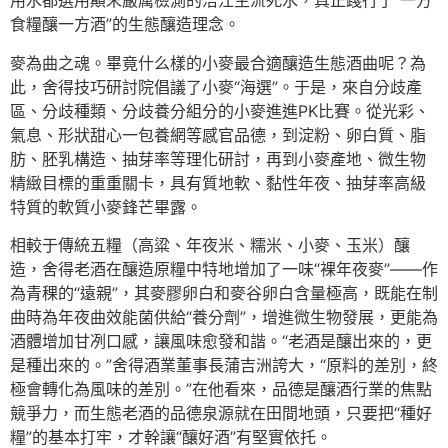
用水都選用顛末嚴厲檢測的涪江主流死水，真正踐行了“一方
食糧釀一方酒”的生態釀造理念。
麥為曲之魂。畢竟什么樣的小麥最合適釀造生態酒曲呢？為
此，舍得技巧研討院倡議了小麥“海選”。于是，來自分歧產
區、分歧種類、分歧養分組分的小麥進進PK比賽。從光彩、
氣息、形狀甜心一包養網等感官品德，到淀粉、卵白質、脂
肪、胚乳構造、抽芽率等理化研討，再到小麥產地、微生物
精緻目標的重重關卡，具有質地軟、黏性年夜、抽芽率高級
特質的軟質小麥鋒芒畢露。
相較于傳統五糧（高粱、年夜米、糯米、小麥、玉米）釀
造，舍得老酒在釀造原糧中特地增加了一味“裸年夜麥”——作
為青稞的“遠親”，其麥膠卵白和麥谷卵白含量極高，既能在制
曲時為年夜曲效能菌供給“養分劑”，增進微生物發展，更能為
酒體增加甘冽口感，讓風味愈發和諧。“老酒是釀出來的，更
是種出來的。”舍得酒業董事長蒲吉洲誇大，“原料的差別，終
極會轉化為風味的差別。”在他看來，品德是釀酒行業的焦點
競爭力，而生態老酒的品德泉源就在田間地頭，只要把“種好
糧”的基本打牢，才幹讓“釀好酒”有堅實依托。