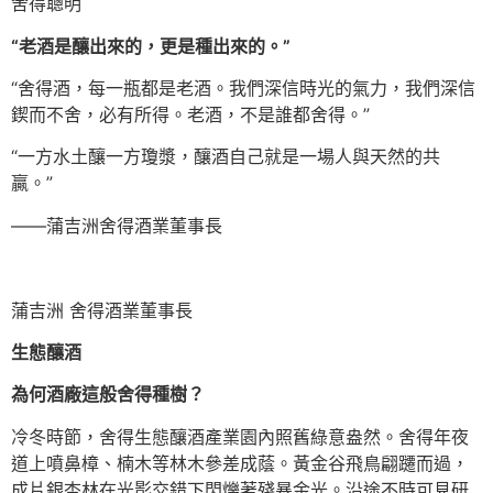
舍得聰明
“老酒是釀出來的，更是種出來的。”
“舍得酒，每一瓶都是老酒。我們深信時光的氣力，我們深信
鍥而不舍，必有所得。老酒，不是誰都舍得。”
“一方水土釀一方瓊漿，釀酒自己就是一場人與天然的共
贏。”
——蒲吉洲舍得酒業董事長
蒲吉洲 舍得酒業董事長
生態釀酒
為何酒廠這般舍得種樹？
冷冬時節，舍得生態釀酒產業園內照舊綠意盎然。舍得年夜
道上噴鼻樟、楠木等林木參差成蔭。黃金谷飛鳥翩躚而過，
成片銀杏林在光影交錯下閃爍著殘暴金光。沿途不時可見研