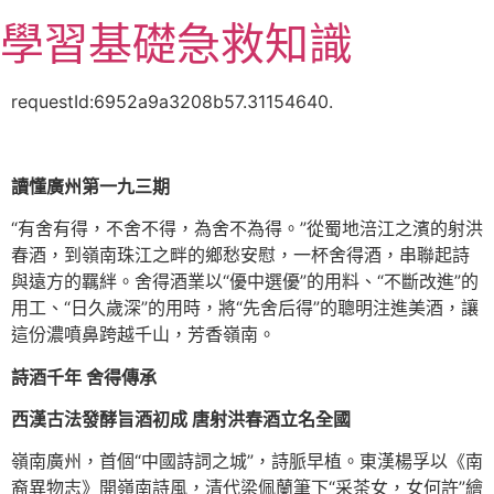
跳
學習基礎急救知識
至
主
要
requestId:6952a9a3208b57.31154640.
內
容
讀懂廣州第一九三期
“有舍有得，不舍不得，為舍不為得。”從蜀地涪江之濱的射洪
春酒，到嶺南珠江之畔的鄉愁安慰，一杯舍得酒，串聯起詩
與遠方的羈絆。舍得酒業以“優中選優”的用料、“不斷改進”的
用工、“日久歲深”的用時，將“先舍后得”的聰明注進美酒，讓
這份濃噴鼻跨越千山，芳香嶺南。
詩酒千年 舍得傳承
西漢古法發酵旨酒初成 唐射洪春酒立名全國
嶺南廣州，首個“中國詩詞之城”，詩脈早植。東漢楊孚以《南
裔異物志》開嶺南詩風，清代梁佩蘭筆下“采茶女，女何許”繪