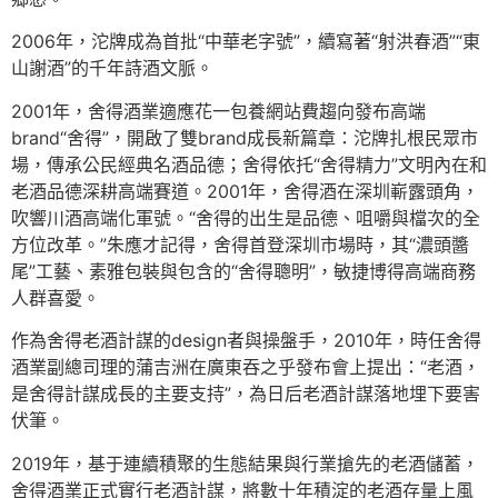
2006年，沱牌成為首批“中華老字號”，續寫著“射洪春酒”“東
山謝酒”的千年詩酒文脈。
2001年，舍得酒業適應花一包養網站費趨向發布高端
brand“舍得”，開啟了雙brand成長新篇章：沱牌扎根民眾市
場，傳承公民經典名酒品德；舍得依托“舍得精力”文明內在和
老酒品德深耕高端賽道。2001年，舍得酒在深圳嶄露頭角，
吹響川酒高端化軍號。“舍得的出生是品德、咀嚼與檔次的全
方位改革。”朱應才記得，舍得首登深圳市場時，其“濃頭醬
尾”工藝、素雅包裝與包含的“舍得聰明”，敏捷博得高端商務
人群喜愛。
作為舍得老酒計謀的design者與操盤手，2010年，時任舍得
酒業副總司理的蒲吉洲在廣東吞之乎發布會上提出：“老酒，
是舍得計謀成長的主要支持”，為日后老酒計謀落地埋下要害
伏筆。
2019年，基于連續積聚的生態結果與行業搶先的老酒儲蓄，
舍得酒業正式實行老酒計謀，將數十年積淀的老酒存量上風