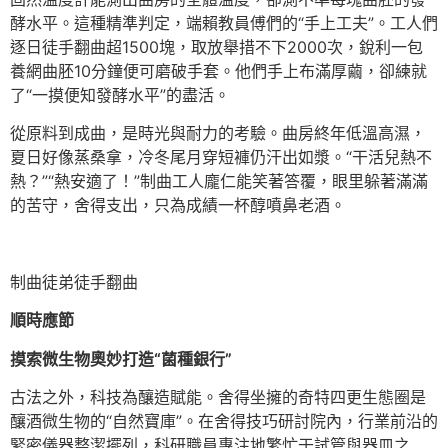
酵水平。這種精準判定，端賴教員傅們的“手上工夫”。工人們
逐日徒手翻曲超1500塊，取放舉措不下2000次，銳利一包
養網曲胚10分鐘便可磨破手套。他們手上布滿厚繭，卻練就
了“一摸便知發酵水平”的盡活。
從原料到成曲，是時光與耐力的考驗。曲房終年低溫高濕，
夏日好像蒸桑拿，冷冬尾月穿短褲仍汗出如漿。“干活兒熱不
熱？”“熱安適了！”制曲工人龐仁能笑著答覆，眼里躲著滿滿
的苦守，舍得支出，只為成績一杯醇噴鼻老酒。
制曲徒弟徒手翻曲
順時應節
摸索微生物奧妙打造“菌種銀行”
古法之外，科技為釀造賦能。舍得坐擁的奇特四更生態圈是
釀酒微生物的“自然寶庫”。在舍得技巧研討院內，行業前沿的
緊密儀器整潔擺列，科研職員專注地繁忙于試管與器皿之