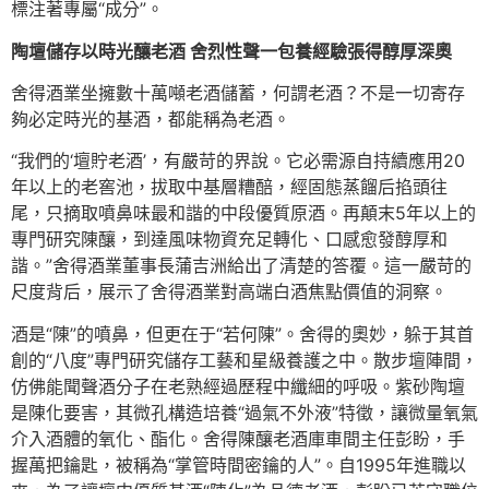
標注著專屬“成分”。
陶壇儲存以時光釀老酒 舍烈性聲一包養經驗張得醇厚深奧
舍得酒業坐擁數十萬噸老酒儲蓄，何謂老酒？不是一切寄存
夠必定時光的基酒，都能稱為老酒。
“我們的‘壇貯老酒’，有嚴苛的界說。它必需源自持續應用20
年以上的老窖池，拔取中基層糟醅，經固態蒸餾后掐頭往
尾，只摘取噴鼻味最和諧的中段優質原酒。再顛末5年以上的
專門研究陳釀，到達風味物資充足轉化、口感愈發醇厚和
諧。”舍得酒業董事長蒲吉洲給出了清楚的答覆。這一嚴苛的
尺度背后，展示了舍得酒業對高端白酒焦點價值的洞察。
酒是“陳”的噴鼻，但更在于“若何陳”。舍得的奧妙，躲于其首
創的“八度”專門研究儲存工藝和星級養護之中。散步壇陣間，
仿佛能聞聲酒分子在老熟經過歷程中纖細的呼吸。紫砂陶壇
是陳化要害，其微孔構造培養“過氣不外液”特徵，讓微量氧氣
介入酒體的氧化、酯化。舍得陳釀老酒庫車間主任彭盼，手
握萬把鑰匙，被稱為“掌管時間密鑰的人”。自1995年進職以