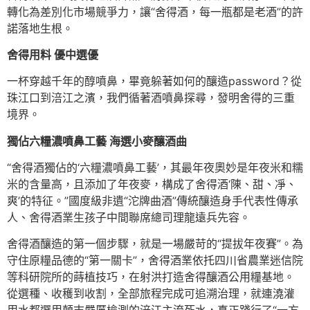
轉化為差別化市場競爭力，讓“舍得酒，每一瓶都是老酒”的許
諾落地生根。
舍得用料 優中選優
一杯穿越千年的醇噴鼻，畢竟躲著如何的釀造password？從
珠江口到涪江之濱，我們循著酒噴鼻探尋，發明舍得的三重
境界。
獨佔六糧濃噴鼻工藝 海選小麥釀酒曲
“舍得酒獨佔的‘六糧濃噴鼻工藝’，其最年夜奧妙是年夜米和糯
米的含量高，且添加了年夜麥，構成了舍得酒‘陳、甜、凈、
爽’的特征。”國度級非遺“沱牌曲酒”傳統釀造身手代表性傳承
人、舍得酒業生孩子中間聯席總司理龍遠兵先容。
舍得酒釀造的第一個步驟，就是一場嚴苛的“提拔年夜賽”。為
守住原糧品德的“第一關卡”，舍得酒業依托四川省農業迷信院
等科研院所的蒔植技巧，在射洪打造舍得釀酒公用糧基地。
從選種、收穫到收割，全部旅程完成可追溯治理，就連澆灌