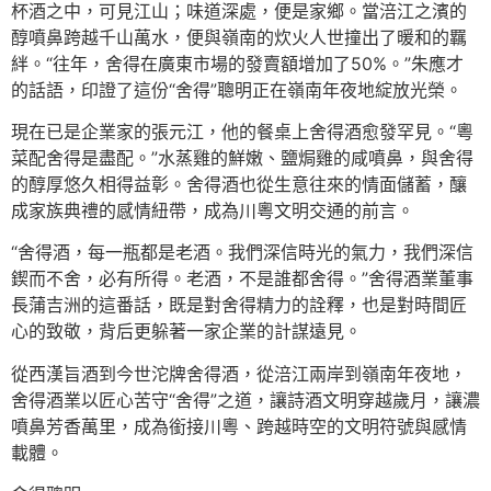
杯酒之中，可見江山；味道深處，便是家鄉。當涪江之濱的
醇噴鼻跨越千山萬水，便與嶺南的炊火人世撞出了暖和的羈
絆。“往年，舍得在廣東市場的發賣額增加了50%。”朱應才
的話語，印證了這份“舍得”聰明正在嶺南年夜地綻放光榮。
現在已是企業家的張元江，他的餐桌上舍得酒愈發罕見。“粵
菜配舍得是盡配。”水蒸雞的鮮嫩、鹽焗雞的咸噴鼻，與舍得
的醇厚悠久相得益彰。舍得酒也從生意往來的情面儲蓄，釀
成家族典禮的感情紐帶，成為川粵文明交通的前言。
“舍得酒，每一瓶都是老酒。我們深信時光的氣力，我們深信
鍥而不舍，必有所得。老酒，不是誰都舍得。”舍得酒業董事
長蒲吉洲的這番話，既是對舍得精力的詮釋，也是對時間匠
心的致敬，背后更躲著一家企業的計謀遠見。
從西漢旨酒到今世沱牌舍得酒，從涪江兩岸到嶺南年夜地，
舍得酒業以匠心苦守“舍得”之道，讓詩酒文明穿越歲月，讓濃
噴鼻芳香萬里，成為銜接川粵、跨越時空的文明符號與感情
載體。