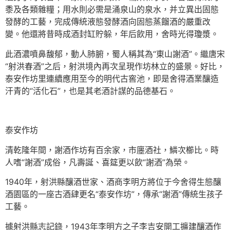
黍及各類雜糧；用水則必需是涌泉山的泉水，并立異出固態
發酵的工藝，完成傳統液態發酵酒向固態蒸餾酒的嚴重改
變。他還將昔時成酒封缸貯躲，年后飲用，舍時光得瓊漿。
此酒濃噴鼻馥郁，動人肺腑，蜀人稱其為“東山謝酒”。繼唐宋
“射洪春酒”之后，射洪境內再次呈現作坊林立的盛景。好比，
泰安作坊里連續應用至今的明代古窖池，即是舍得酒業釀造
汗青的“活化石”，也是其老酒計謀的品德基石。
泰安作坊
清乾隆年間，謝酒作坊有百余家，市廛酒社，鱗次櫛比。時
人嗜“謝酒”成俗，凡壽誕、喜筵更以飲“謝酒”為榮。
1940年，射洪縣釀酒世家、酒商李明方將位于今舍得生態釀
酒園區的一座古酒肆更名“泰安作坊”，傳承“謝酒”傳統生孩子
工藝。
據射洪縣志記錄，1943年李明方之子李吉安開工擴建釀酒作