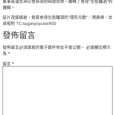
董事長蒲吉洲以舍與得的辯證思想，闡釋了舍得“生態釀酒”的
邏輯。
這片茂盛植被，竟是舍得生態釀酒的“隱形元勳”：噴鼻樟、女
貞吸附 TC:sugarpopular900
發佈留言
發佈留言必須填寫的電子郵件地址不會公開。
必填欄位標示
為
*
留言
*