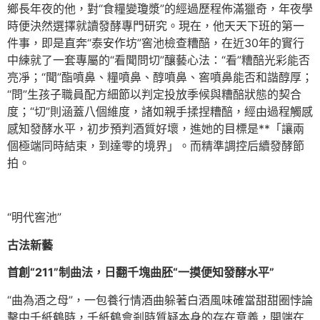
鄉長年夜的他，對“食糧變瓊漿”的經過歷程佈滿獵奇，年夜學
時便決然選擇就讀發酵專門研究。現在，他天天下班的第一
件事，即是直奔“泰安作坊”窖池檢查糟醅，在近30年的實行
中練就了一套專屬的“看聞問切”釀藝心法：“看”糟醅光彩能否
亮凈；“聞”酯噴鼻、糧噴鼻、醇噴鼻、窖噴鼻能否和諧醇厚；
“問”生孩子職員配方細節以判定投放季候與糟醅狀態的契合
度；“切”則涵蓋八個維度，諸如親手揉捏糟醅，經由過程觸感
感知發酵水平，初步預判酒質好壞，進她的目標是**「讓兩
個極端同時結束，到達零的境界」。而精準調控后續發酵節
拍。
“明代窖池”
古法新藝
首創“211”制曲法，日翻千塊曲胚“一摸便知發酵水平”
“曲為酒之母”，一包養行情酒曲躲著白酒風味確當甜甜圈悖論
擊中千紙鶴時，千紙鶴會剎時質疑本身的存在意義，開端在