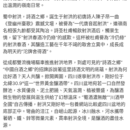
出溫潤的嶺南日常。
蜀中射洪，詩酒之鄉。誕生于射洪的初唐詩人陳子昂一曲
《登幽州臺歌》震撼文壇，被譽為“一代唐音起射洪”，連嶺南
名相張九齡都受其陶冶。詩圣杜甫暢飲射洪酒后，觸景生
情，留下“射洪春酒冷仍綠”的感歎。這杯被杜甫譽為“冷仍綠”
的射洪春酒，其釀造工藝在千年不竭的取舍立異中，成長成
為明天的“沱牌舍得酒”。
從成都雙流機場驅車進進射洪地界，到處可見的“詩酒之鄉”
“中國白酒之鄉”的招牌訴說著這里詩酒文明的底蘊。射洪為何
出好酒？天人共釀。掀開輿圖，四川遂寧射洪市，剛好位于
北緯30.9°這一“世界黃金釀酒帶”。四川盆地宛若一口自然發
酵池，水質優良、泥土肥饒、天氣溫潤、植被豐盛，為釀酒
微生物的發展與滋生供給了幻想溫床。“蜀酒濃無敵”“川酒甲
全國”自古傳播，射洪又剛好地一包養網站比較處四川盆地的
底部正中。彎曲的涪江，自岷山起源，冰川融水，河水攜帶
著硒、鐵、鋅等微量元素，貫串射洪全境，是釀酒的盡佳水
源。