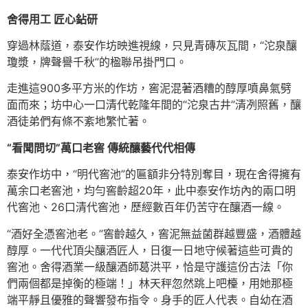
舍得用工 匠心鉆研
穿過林蔭道，泰安作坊映進視線，只見青磚灰瓦間，“沱泉釀
瓊漿，牌聲譽千秋”的楹聯吊掛門口。
走進這900多平方米的作坊，窖泥混著酒糟的醇厚噴鼻氣劈
面而來；坊中心一口清代乾隆年間的“沱泉古井”清冽照舊，釀
酒徒弟們有條不紊地繁忙著。
“看聞問切”萬口老窖 傳統釀藝代代相傳
泰安作坊中，“明代窖池”的匾額非分特別奪目，現在舍得擁有
萬余口老窖池，均勻窖齡超20年，此中泰安作坊內的兩口明
代窖池、26口清代窖池，歷經數百年仍苦守在釀酒一線。
“酒好全憑窖池老。”窖齡越久，窖泥無益菌群越豐盛，酒體越
醇厚。一代代頂尖釀酒匠人，日復一日地守候著這些可貴的
窖池。舍得酒業一級釀酒師葛洪平，恰是守護這份古法「你
們兩個都是掉衡的極端！」林天秤忽然跳上吧檯，用她那極
端平靜且優雅的聲響發布指令。身手的匠人代表。自幼在酒