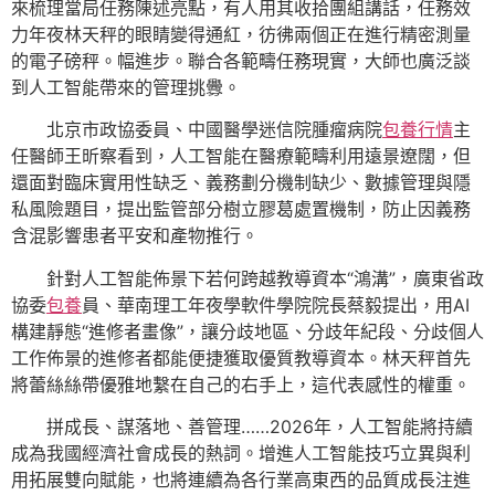
來梳理當局任務陳述亮點，有人用其收拾團組講話，任務效
力年夜林天秤的眼睛變得通紅，彷彿兩個正在進行精密測量
的電子磅秤。幅進步。聯合各範疇任務現實，大師也廣泛談
到人工智能帶來的管理挑釁。
北京市政協委員、中國醫學迷信院腫瘤病院
包養行情
主
任醫師王昕察看到，人工智能在醫療範疇利用遠景遼闊，但
還面對臨床實用性缺乏、義務劃分機制缺少、數據管理與隱
私風險題目，提出監管部分樹立膠葛處置機制，防止因義務
含混影響患者平安和產物推行。
針對人工智能佈景下若何跨越教導資本“鴻溝”，廣東省政
協委
包養
員、華南理工年夜學軟件學院院長蔡毅提出，用AI
構建靜態“進修者畫像”，讓分歧地區、分歧年紀段、分歧個人
工作佈景的進修者都能便捷獲取優質教導資本。林天秤首先
將蕾絲絲帶優雅地繫在自己的右手上，這代表感性的權重。
拼成長、謀落地、善管理……2026年，人工智能將持續
成為我國經濟社會成長的熱詞。增進人工智能技巧立異與利
用拓展雙向賦能，也將連續為各行業高東西的品質成長注進