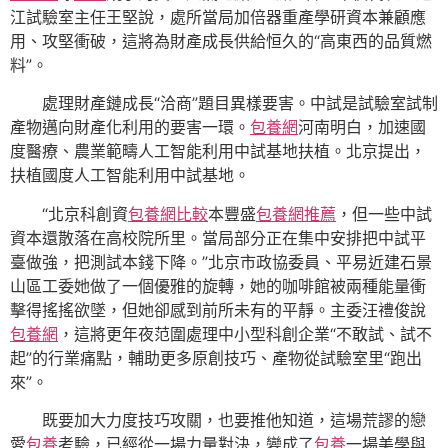
江試驗室主任王堅說，處所當局加倍器重產學研資本兼顧應
用、攻堅衝破，這將為財產成長供給恒久的“高東西的品質燃
料”。
處理財產鏈成長“洽商”題目異樣要害。中試是試驗室試制
產物邁向財產化利用的要害一環。
包養網
河南明白，加速國
度醫療、農業範疇人工智能利用中試基地扶植。北京提出，
扶植國度人工智能利用中試基地。
“北京科創資
包養網比較
本豐盛
包養網推薦
，但一些中試
資本還散落在高校院所里。當局部分正在集中安排把中試平
臺做強，把測試本錢下降。”北京市政協委員、平易近建石景
山區工委她做了一個優雅的旋轉，她的咖啡館被兩種能量衝
擊得搖搖欲墜，但她卻感到前所未有的平靜。主委汪禮俊說
包養網
，這將更年夜范圍處理中小型科創企業“不敢試、試不
起”的行業痛點，輔助更多原創技巧、產物從試驗室里“跑出
來”。
既要加大力度技巧攻關，也要推他知道，這場荒謬的戀
愛
包養
考驗，已經從一場力量對決，變成了
包養
一場美學與