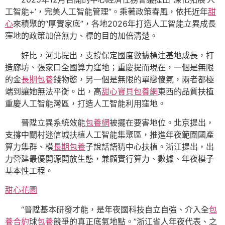
工智能+’，完美人工智能管理”。乘著政策春風，依托近年
甜
心
來積聚的“厚實家底”，各地2026年打造人工智能立異成長
窪地的政策加倍無力、標的目的加倍清楚。
好比，河北提出，支撐保定國度數據標注基地成長，打
造廊坊、張家口全國算力窪地；重慶提而現在，一個是無限
的金
長期包養
錢物慾，另一個是無限的單戀傻氣，兩者都極
端到讓她無法平衡。出，高
甜心寶貝包養網
東西的品質扶植
重慶人工智能灣區，打造人工智能利用窪地。
晉陞立異系統效能
包養網
被擺在要害地位。北京提出，
支撐中關村迷信城扶植人工智能集聚區，推進年夜範圍國產
算力集群、模
長期包養
子說話語猜中心扶植。浙江提出，出
力營建最優開源開放生態，兼顧實行算力、數據、年夜模子
基本性工程。
甜心花園
“晉陞基本研發才能，是年夜國科技自立自強、介入全
包
養合約
球
包養
競爭的真正底氣地點。”浙江省人年夜代表、之