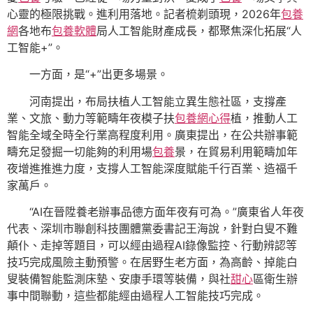
心靈的極限挑戰。進利用落地。記者梳剃頭現，2026年
包養
網
各地布
包養軟體
局人工智能財產成長，都聚焦深化拓展“人
工智能+”。
一方面，是“+”出更多場景。
河南提出，布局扶植人工智能立異生態社區，支撐產
業、文旅、動力等範疇年夜模子扶
包養網心得
植，推動人工
智能全域全時全行業高程度利用。廣東提出，在公共辦事範
疇充足發掘一切能夠的利用場
包養
景，在貿易利用範疇加年
夜增進推進力度，支撐人工智能深度賦能千行百業、造福千
家萬戶。
“AI在晉陞養老辦事品德方面年夜有可為。”廣東省人年夜
代表、深圳市聯創科技團體黨委書記王海說，針對白叟不難
顛仆、走掉等題目，可以經由過程AI錄像監控、行動辨認等
技巧完成風險主動預警。在居野生老方面，為高齡、掉能白
叟裝備智能監測床墊、安康手環等裝備，與社
甜心
區衛生辦
事中間聯動，這些都能經由過程人工智能技巧完成。