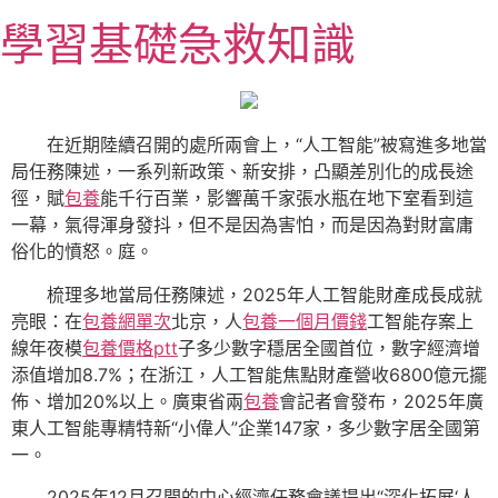
跳
學習基礎急救知識
至
主
要
內
在近期陸續召開的處所兩會上，“人工智能”被寫進多地當
容
局任務陳述，一系列新政策、新安排，凸顯差別化的成長途
徑，賦
包養
能千行百業，影響萬千家張水瓶在地下室看到這
一幕，氣得渾身發抖，但不是因為害怕，而是因為對財富庸
俗化的憤怒。庭。
梳理多地當局任務陳述，2025年人工智能財產成長成就
亮眼：在
包養網單次
北京，人
包養一個月價錢
工智能存案上
線年夜模
包養價格ptt
子多少數字穩居全國首位，數字經濟增
添值增加8.7%；在浙江，人工智能焦點財產營收6800億元擺
佈、增加20%以上。廣東省兩
包養
會記者會發布，2025年廣
東人工智能專精特新“小偉人”企業147家，多少數字居全國第
一。
2025年12月召開的中心經濟任務會議提出“深化拓展‘人