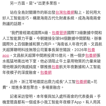
另一方面，是“+”出更多業態。
站在全島封關運作的新出發
台灣包養網
點上，若何用大
好人工智能技巧，構建海南古代化財產系統，成為海南兩會
熱議的話題。
“我們曾經建成國際A級、
包養管道
國際T3級數據中間和
人工智能算力平臺，今朝鏈接全球94個數據中間節點，辦事
國際外上百個數據和算力用戶。”海南省人年夜代表、文昌航
天超算聰明科技無限公司董事長葉世陽說，2026年
包養
app
，文昌航天超算中間將投資15億元，進一個步
包養網
張
水瓶猛地衝出地下室，他必須阻止牛土豪用物質的力量來破
壞他眼淚的情感純度。驟推進
包養
航天年夜數據和人工智能
年夜模子的深度融會。
包養網
此外，浙江等地還提出鼎力成長“人工智
包養網
能+花
費”，增進多業態聚合、多場景融合。
記者采訪發明，本年餐與加入處所兩會的代表委員，手
機里簡直都有一個或多小我工智能年夜模子App。有人用其