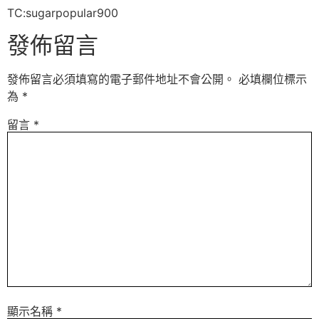
TC:sugarpopular900
發佈留言
發佈留言必須填寫的電子郵件地址不會公開。
必填欄位標示
為
*
留言
*
顯示名稱
*