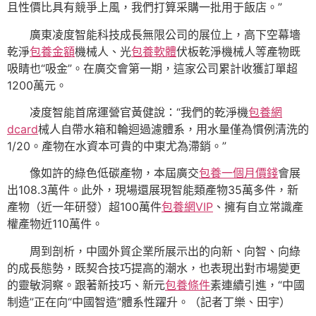
且性價比具有競爭上風，我們打算采購一批用于飯店。”
廣東凌度智能科技成長無限公司的展位上，高下空幕墻
乾淨
包養金額
機械人、光
包養軟體
伏板乾淨機械人等產物既
吸睛也“吸金”。在廣交會第一期，這家公司累計收獲訂單超
1200萬元。
凌度智能首席運營官黃健說：“我們的乾淨機
包養網
dcard
械人自帶水箱和輪迴過濾體系，用水量僅為慣例清洗的
1/20。產物在水資本可貴的中東尤為滯銷。”
像如許的綠色低碳產物，本屆廣交
包養一個月價錢
會展
出108.3萬件。此外，現場還展現智能類產物35萬多件，新
產物（近一年研發）超100萬件
包養網VIP
、擁有自立常識產
權產物近110萬件。
周到剖析，中國外貿企業所展示出的向新、向智、向綠
的成長態勢，既契合技巧提高的潮水，也表現出對市場變更
的靈敏洞察。跟著新技巧、新元
包養條件
素連續引進，“中國
制造”正在向“中國智造”體系性躍升。（記者丁樂、田宇）