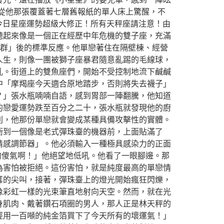
從他那張覆蓋著七層舊報紙的單人床上驚醒，不
今日星座運勢超級大修正！所有天秤座請注意！由
聽起來像是一個正在經歷中年危機的雙子座，充滿
群」後的標準反應。他單戀著住在隔壁棟、經營
人生，則像一團被獅子座暴君隨意亂踢的毛線球，
亂。街道上的雙魚座們，開始不受控制地流下鹹鹹
中「摩羯座今天適合原地踏步，否則將失去襪子」
？」張水瓶喃喃自語，感到胃部一陣翻騰，他知道
的戀愛運勢跌至百分之二十，張水瓶就發現他的廚
則，他那份單戀就會變成某種具備攻擊性的實體。
衝到一個像是老式彈珠臺的機器前，上面貼滿了
情感調節器」。他必須輸入一種極具感染力的正面
的傻氣啊！」他絕望地低吼。他看了一眼腳邊。那
為害怕被拒絕。這份害怕，就是純度最高的單戀情
耳的尖叫，接著，彈珠臺上的燈光開始瘋狂閃爍，
像彩虹一樣的光束筆直地射向天空。然而，就在光
身肌肉、戴著鑽石項圈的男人，那人正是林天秤的
經用一百噸的純金箔買下了今天所有的壞運氣！」