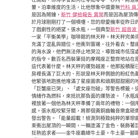
暈。泊車維度的生活，比他想象中還要無
竹科 員
是因為鬧鐘，
新竹 健檢報告 異常
而是因為屋頂傳
於月球剛剛打了一個噴嚏，您的戀愛機率從昨日
了戲劇性的絕望。張水瓶，一個典型
新竹 超音波
一家「平衡美學」咖啡館的林天秤。林天秤完美
充滿了混亂與錯位。他衝到窗邊，往外看去。整
的海水淚，他們無法停止地哭泣，導致城市低窪
的指令。數百名西裝筆挺的摩羯座正整齊地站在
這代表著什麼。林天秤的運勢越差，他那股積壓
房裡長滿了巨大的、形狀是林天秤側臉的粉紅色
他緊張地跑進他堆滿了星座圖表和過期甜甜圈的
「巨蟹座已哭」、「處女座勿碰」等警告標籤。
情緒作為燃料，來抵抗那負面的運勢波。「水瓶
裡放著一個他為林天秤準備了兩年的禮物：一個
感。張水瓶咬緊牙關，將那個黃銅齒輪音樂盒砸
發出警告。「能量超載！檢測到極致純粹的單戀
束衝出屋頂的一瞬間，一輛塗滿了金色、裝飾著
狂熱追求者——金牛座霸總牛土豪。牛土豪一腳