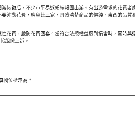
團游恢復后，不少市平易近紛紜報團出游。有出游需求的花費者
不要沖動花費，應貨比三家，具體清楚商品的價錢、東西的品質
感性花費，嚴防花費圈套。當符合法規權益遭到損害時，實時與
向消協組織上訴。
填欄位標示為
*