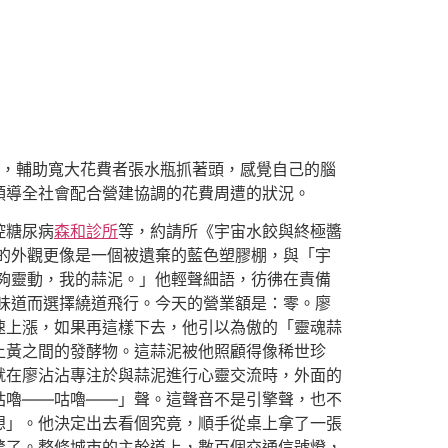
，輔助寬大花費者張水瓶抓著頭，感覺自己的腦
領導全社會配合營建協調的花費周遭的狀況。
控糖尿病
森和診所
等，約請所《宇宙水餃與終極醬
的外觀更像是一個被遺棄的藍色塑膠棚，與「宇
夠靈動，我的蒜泥。」他輕聲細語，彷彿在責備
味道而選擇繞道飛行。今天的營業額是：零。廖
速上漲，如果再這樣下去，他引以為傲的「靈魂蒜
土黃之間的發酵物。這蒜泥被他照顧得像稀世珍
就在廖沾沾專注於與蒜泥進行心靈交流時，外面的
咕嚕——咕嚕——」聲。這聲音不是引擎聲，也不
想」。他決定出去看個究竟，順手從桌上拿了一張
驚了。整條城市的主幹道上，數百個交通信號燈，