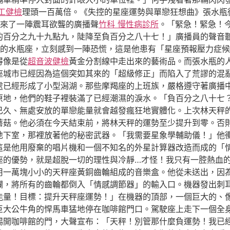
工健檢
理頭一百萬倍。《失控的星座運勢與單戀狂想曲》張水瓶
來了一陣震耳欲聾的廣播聲
竹科 慢性病診所
。「緊急！緊急！
的百分之九十九點九，陡降至負百分之八十七！」廣播員的聲音
的水瓶座，立刻感到一陣恐慌，這是他患有「星座預報壓力症候
得像是從
超音波健檢
黃金分割線中走出來的藝術品。而張水瓶的
座城市已經因為這個突如其來的「超級修正」而陷入了荒謬的混
處已經形成了小型潟湖。那些摩羯座的上班族，嚴格遵守著廣播
原地，他們的鞋子裡裝滿了已經潮濕的淚水。「負百分之八十七
已久、無處安放的單戀能量就會越發瘋狂地實體化。上次林天秤
蘑菇。他必須在今天結束前，將林天秤的運勢至少提升到零。否
地下室，那裡放著他的秘密武器。「我需要星象學輔助儀！」他
這是他用廢棄的唱片機和一個不知名的外星計算器改造而成的「
座的優勢，就是超脫一切的理性與冷靜…才怪！我只有一腔熱血
用一萬塊小小的天秤座黃銅齒輪組成的音樂盒。他從未送出，因
爛，將所有的齒輪都倒入「情感調節器」的輸入口。機器發出刺
能量！目標：提升天秤座運勢！」在機器的頂部，一個巨大的、
巨大公牛角的悍馬車猛地停在咖啡館門口。駕駛座上走下一個全
踢開咖啡館的門，大聲宣布：「天秤！別管那什麼負運勢！我已