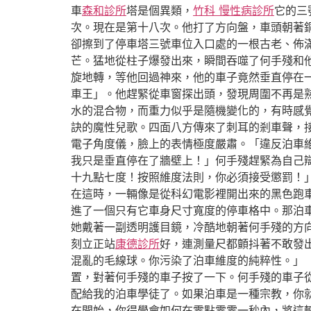
車
森和診所
塔是個異類，
竹科 慢性病診所
它的三
次。現在是第十八次。他打了方向盤，車頭朝著
卻擦到了停車塔三號車位入口處的一根古老、佈
芒。猛地從柱子爆發出來，瞬間吞噬了何手殘和
旋地轉，等他回過神來，他的車子竟然垂直停在
車王」。他趕緊從車窗探出頭，發現周圍不再是
水的混合物，而重力似乎是隨機變化的，有時感
訣的魔性兒歌。四面八方傳來了刺耳的剎車聲，
電子角度儀，臉上的表情極度嚴肅。「違反泊車
我只是垂直停在了牆壁上！」何手殘趕緊為自己
十九點七度！按照維度法則，你必須接受懲罰！
在這時，一輛像是從科幻電影裡開出來的黑色跑
進了一個只有它車身尺寸寬度的停車格中。那泊
她戴著一副透明護目鏡，冷酷地朝著何手殘的方
刻立正站
康德診所
好，連測量尺都顫抖著不敢發
混亂的毛線球。你污染了泊車維度的純粹性。」
置，對著何手殘的車子按了一下。何手殘的車子
配給我的泊車學徒了。如果泊車是一種宗教，你
在開始，你得學會如何在零點零零一秒內，將這