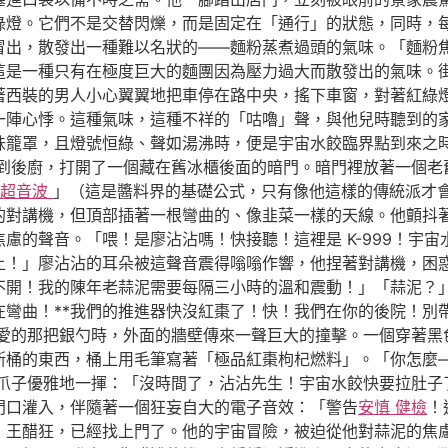
綠燈。它們不是交替閃爍，而是固定在「通行」的狀態，同時，
冒出，散發出一種難以名狀的——麵粉蒸煮過頭的氣味。「麵粉
這是一種只有在極度巨大的麵團因為壓力過大而散發出的氣味。
著西裝的男人小心翼翼地把車停在路中央，搖下車窗，對著紅綠
一陣心悸。這種氣味，這種不祥的「咕嚕」聲，與他兒時聽到的
味籠罩，且燈號恒綠、聲如湯沸時，便是宇宙水餃臨界點到來之
到後廚，打開了一個藏在舊冰櫃後面的暗門。暗門裡放著一個老
 超音波
」（這是醬料界的基礎公式，只有像他這樣的傳統派才
的對講機，但頂部插著一根彎曲的、像韭菜一樣的天線。他顫抖
慮的聲音。「喂！是廖沾沾嗎！快接聽！這裡是 K-999！宇
上！」廖沾沾的耳朵被這聲音震得嗡嗡作響，他捏著對講機，困
開！我的陳年老蒜泥需要每隔三小時的溫和震動！」「蒜泥？」對
在彎曲！**我們的推進器快沒紅棗了！快！我們在你的後院！別
愛的那把銀勺時，外面的牆壁傳來一聲巨大的撞擊。一個穿著黑
斯桶的東西，桶上用毛筆寫著「極品紅棗枸杞燃料」。「你怎麼
的爪子優雅地一揮：「沒時間了，沾沾先生！宇宙水餃快要拉肚
門口灌入，伴隨著一個狂妄自大的電子音效：「警告
安慎 健檢
！
，王醋狂，已經找上門了。他的宇宙冒險，被迫從他對蒜泥的焦