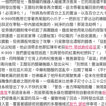
。一個閃閃發光、像醋罐的機器人緩緩漂浮進來，它的底座還不
同時發出警報。王醋狂的聲音再次響起，這次帶著金屬回音的嘲
辱！必須淨化！」「你將為你那百分之五的醬油，以及百分之九
K-999特務用它穿著燕尾服的小爪子，一把抓住了廖沾沾的褲
的蒜泥在零點一秒內變成無菌的、純淨的白醋！那是浩劫啊！」
，從旁邊的麵粉堆中抓起了兩團麵皮。麵皮被他用氣功般的捏製
防禦護盾。這就是家傳《沾醬秘笈》中記載的「水餃皮護盾」，
烈震動，但奇蹟般地擋住了攻擊，只是散發出濃郁的麵香。「這
。廖沾沾知道，他必須帶走他那缸陳年老蒜
新竹 帶狀皰疹疫苗
泥，
K-999！我們要從後院逃跑！別再管你的紅棗枸杞燃料了！」
衣領，同時開啟了它背上的枸杞推進器。推進器發出「滋滋」的
洞口衝向後院。王醋狂的醋罐機器人發出尖叫：「別想逃！醬油黨
冒險，就在這片蒜泥、中藥和醋酸的混亂中，拉開了帷幕。《平
那輛老舊的掀背車，彷彿繼承了他所有的駕駛焦慮，從未在他需
屬雕像的畫廊之間的窄巷。一個看起來比他車子尺寸小上三十公
音系統發出了令人不快的女聲：「警告，後方障礙物距離：無限
 異常
不是語音系統，而是那兩塊永遠在關鍵時刻自動收折的後
新
它們卻像兩片羞澀的耳朵一樣，優雅地縮了回去。同時發出低語
聳入雲、覆蓋著鏽跡斑斑鐵網的多層機械式
新竹 健檢
停車塔，正