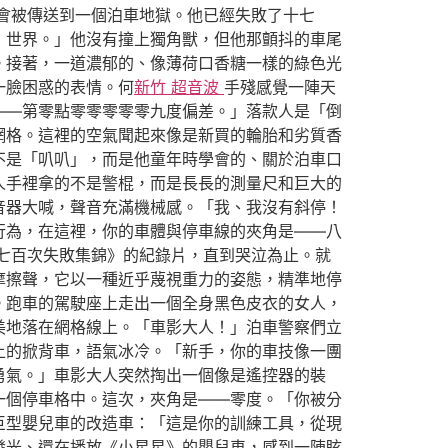
會被傳送到一個泊車地獄。他已經失敗了十七
，世界。」他沒有撞上獨角獸，但他那顫抖的車尾
。接著，一道濃郁的、像薄荷口香糖一樣的綠色光
一臉困惑的表情。何
新竹 超音波
手殘感覺一陣天
——第零點零零零零零九度偏差。」落款人是「倒
網格。這裡的空氣聞起來像是新買的輪胎和劣質香
不是「叭叭」，而是他童年時學會的、關於泊車口
人手裡拿的不是警棍，而是長長的測量尺和巨大的
音器大喊，聲音充滿機械感。「我、我沒有斜停！
行為，在這裡，你的車體與停車線的夾角是——八
車七百次失敗集錦》的紀錄片，直到哭泣為止。就
摩擦聲，它以一種近乎蔑視重力的姿態，精準地停
。跑車的駕駛座上走出一個全身黑色皮衣的女人，
美地落在網格線上。「車影大人！」泊車警察們立
上的掀背車，語氣冰冷。「新手，你的車技像一團
勇氣。」車影大人突然掏出一個像是遙控器的裝
一個停車格中。這次，夾角是——零度。「你被分
巨型嬰兒車的改造車：「這是你的訓練工具，從現
發光、還在播放《小星星》的嬰兒車，感到一陣眩