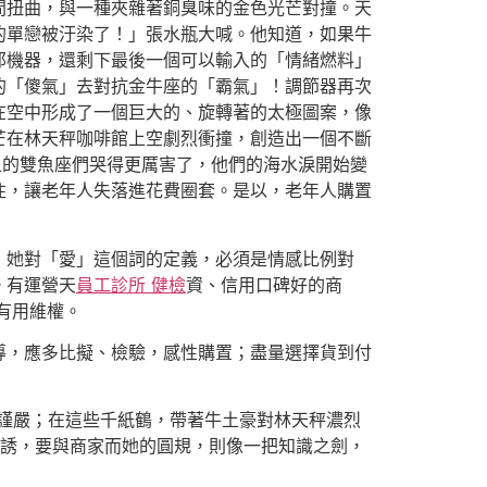
間扭曲，與一種夾雜著銅臭味的金色光芒對撞。天
的單戀被汙染了！」張水瓶大喊。他知道，如果牛
那機器，還剩下最後一個可以輸入的「情緒燃料」
的「傻氣」去對抗金牛座的「霸氣」！調節器再次
在空中形成了一個巨大的、旋轉著的太極圖案，像
芒在林天秤咖啡館上空劇烈衝撞，創造出一個不斷
上的雙魚座們哭得更厲害了，他們的海水淚開始變
住，讓老年人失落進花費圈套。是以，老年人購置
，她對「愛」這個詞的定義，必須是情感比例對
。有運營天
員工診所 健檢
資、信用口碑好的商
有用維權。
導，應多比擬、檢驗，感性購置；盡量選擇貨到付
金需謹嚴；在這些千紙鶴，帶著牛土豪對林天秤濃烈
誘，要與商家而她的圓規，則像一把知識之劍，