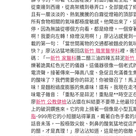
從東邊到西邊，從高架橋到巷弄口，全部變成了
且有一層淡淡的、熱氣騰騰的白霧從燈箱的頂部
所有食物相關的氣味都極度敏感。他聞出來了，
停，因為無論從哪個方向看，都是綠燈。一個穿
啊！我要向左轉！綠燈沒用啊！」廖沾沾感覺到
載的第一句：「當世間萬物的交通都被麵皮的氣
快？」廖沾沾猛地衝回店
新竹 職業醫學科
裡，衝
碼：「一
新竹 家醫科
醬二醋三油四辣五蒜泥
新竹
爍著詭異紅色光芒的儀器。這儀器很像一個老式
電流聲，接著傳來一陣高八度、急促且充滿養生焦
的酸味了？我們需要你的蒜泥！你被徵召了！馬
味！是麵粉過度膨脹的焦慮味！還有，我現在走不
味電子雜音：「重點不是蒜泥！重點是**時空正
廖
新竹 公教健檢
沾沾還在糾結要不要帶上他最珍
上的破洞鑽進來。它的背上揹著一個像是小型瓦
脂
-999用它的小短腿站得筆直，戴著白色手套
話音未落，一股極致尖銳、刺鼻的酸氣猛地從店
的醋，才是真理！」廖沾沾知道，這是他的宿敵