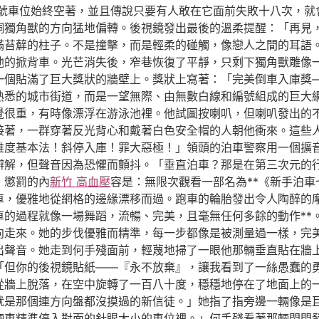
號車位始終空著，並且傳說只要有人敢在它面前失敗十八次，就
銅獨角獸的方向猛地偏轉。後視鏡發出最後的溫柔提醒：「再見
滿苔蘚的柱子。不是撞擊，而是輕柔的碰觸，像戀人之間的耳語
他的掀背車。光芒消失後，窄巷恢復了平靜，只剩下獨角獸雕像
一個貼滿了巨大獎狀的牆壁上。獎狀上寫著：「完美倒車入庫獎
熟悉的城市街道，而是一望無際、由無數白線和編號組成的巨大
覺很重，有時像漂浮在游泳池裡。他試圖按喇叭，但喇叭發出的
接著，一群穿著反光背心和戴著白色安全帽的人朝他衝來。這些
維度基本法！斜停入庫！罪大惡極！」領頭的泊車警察用一個擴
辯解，但聲音因為恐懼而顫抖。「垂直泊車？那是在第三次元的
」懲罰的內
新竹 高血壓
容是：無限次觀看一部名為**《新手泊
車，優雅地從網格的邊緣漂移而過。跑車的輪胎發出令人陶醉的
車的過程就像一場舞蹈，流暢、完美，且毫無任何多餘的動作**
向走來。她的步伐優雅而精準，每一步都像是被測量過一樣，完
出聲音。她走到何手殘面前，輕蔑地掃了一眼他那輛垂直貼在牆
「但你的後視鏡貼紙——『永不放棄』，讓我看到了一絲愚蠢的
從牆上脫落，在空中旋轉了一百八十度，穩穩地停在了地面上的
就是那個連方向盤都沒摸過的新信徒。」她指了指旁邊一輛像是
輛車精準停入對面的針眼大小的車位裡。」何手殘看著那輛閃閃