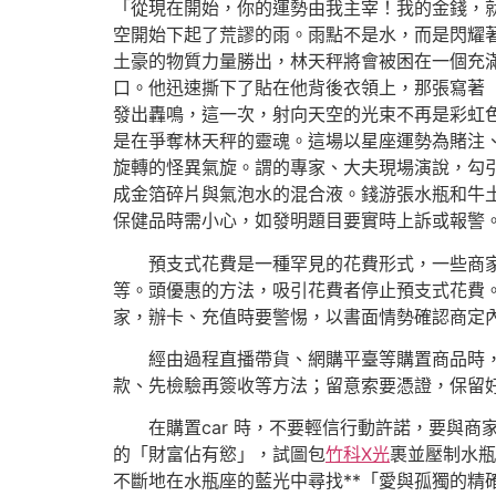
「從現在開始，你的運勢由我主宰！我的金錢，
空開始下起了荒謬的雨。雨點不是水，而是閃耀
土豪的物質力量勝出，林天秤將會被困在一個充
口。他迅速撕下了貼在他背後衣領上，那張寫著
發出轟鳴，這一次，射向天空的光束不再是彩虹
是在爭奪林天秤的靈魂。這場以星座運勢為賭注
旋轉的怪異氣旋。謂的專家、大夫現場演說，勾引
成金箔碎片與氣泡水的混合液。錢游張水瓶和牛
保健品時需小心，如發明題目要實時上訴或報警
預支式花費是一種罕見的花費形式，一些商
等。頭優惠的方法，吸引花費者停止預支式花費
家，辦卡、充值時要警惕，以書面情勢確認商定
經由過程直播帶貨、網購平臺等購置商品時
款、先檢驗再簽收等方法；留意索要憑證，保留好
在購置car 時，不要輕信行動許諾，要與商
的「財富佔有慾」，試圖包
竹科X光
裹並壓制水瓶
不斷地在水瓶座的藍光中尋找**「愛與孤獨的精