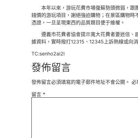
本年以來，游玩花費市場復蘇勢頭微弱，跟
錢價的游玩項目，謝絕強迫購物；在景區購物時
憑證，一旦呈現東西的品質題目便于維權。
遵義市花費者協會提示寬大花費者要迷信、
據資料，實時撥打12315、12345上訴熱線或
TC:senho2ai2l
發佈留言
發佈留言必須填寫的電子郵件地址不會公開。
必
留言
*