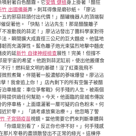
斷噴射著白色醋霧。它
安慎 健檢
身上掛著「醋狂
新竹 出國備藥
弄，刺耳得像是磨砂紙。「廖沾
十五的邪惡蒜頭付出代價！」醋罐機器人的頂端裂
腳催促著他。「快點！沾沾先生！那是醋酸離子
「不准動我的蒜泥！」廖沾沾發出了醬料學家對待
手法，瞬間擴大成直徑三公尺的巨大麵皮。他猛地
薄韌而充滿彈性。藍色離子炮光束猛烈地擊中麵皮
麵皮的延
新竹 自律神經檢查
展性！完美！但撐不
那是宇宙的希望。他跑到蒜泥缸前，使出他搬運食
「不行！燃料是文明的基礎！沒了紅棗我飛不
輕微煎煮聲，伴隨著一股濃郁的蔘味爆發。廖沾沾
餘孽！我會追上你！」店內剩下的所有空盤子被醋
行泊車維度：車位爭奪戰》何手殘的人生，被兩個
要時提供過任何幫助。今天，他面臨的是城市傳說
分的停車格，上面還灑著一層可疑的白色粉末。何
趨近於零。」「請考慮放棄治療。」他忽略了警
竹 子宮頸疫苗
視鏡。當他需要它們來判斷車體與
：「你還是別看了，反正你也停不好。」何手殘感
在那片窄巷的盡頭散發出不正常的綠光。這棟停