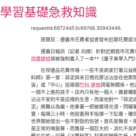
跳
學習基礎急救知識
至
主
要
requestId:69724d53c69748.30943446.
內
原題目：遵義市花費者協會發布近期花費提
容
遵義日報訊（記者 向婧）針對近期我市花費
供膳健檢
袋被強制塞入了一本**《量子美學入
在保健品花費市場，一些不良商家打著公益
料師》第一章：蒜泥與末日預兆廖沾沾坐在他那
宙」或「中心」這兩個
竹科 健檢
詞毫無關係。他
一個不上進的孩子。店內只有他一個人，連蒼蠅
沾沾不安的不是店裡的生意，而是他對**「蒜泥
泥」將難以為繼。他拿著一把被磨得光滑、閃耀
寶，每隔三小時，他就要用手指彈一下缸邊，確保
世界開始發出一些不對勁的信號。首先是聲音。
是正常的鳴笛聲，而像是一個巨大的、消化不良
髒兮兮的，印著《沾醬秘笈》封面的皺衛生紙，