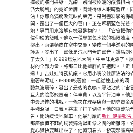
撞破的牆門邊緣，光線一瞬間被極端的酸氣扭曲
派大勝利」的霓虹燈牌，閃爍得讓人眼睛發疼，
沾！你那充滿腐敗氣味的蒜泥，是對醬料學的侮
開，露出了一個巨大的管口，正在聚積藍色光芒。
炮！專門用來溶解有機發酵物的！」「它會把你
信仰般的怒吼。他以一種專業包水餃的極限速度
擲出，兩張麵皮在空中交疊，變成一個半透明的
護盾，發出了一聲像是汽水開蓋的聲音。護盾劇
了太久！」K-999焦急地大喊，中藥味更濃了
材的全部力量，將那口比他還胖的缸抱起。「走！
遠！」吉娃娃特務抗議。它用小嘴咬住廖沾沾的
抱著蒜泥缸、K-999咬著他，一起從撞出來的
酸氣波震碎，發出了最後的哀鳴。廖沾沾的宇宙
巨大的陰影籠罩著：停車費，以及平行泊車。他
中最恐怖的挑戰，一條夾在理髮店與一間專賣金
手殘深吸一口氣。將車子打了倒檔。他的車載語
告，開始緩慢地倒車。他最討厭的
新竹 健檢報告
那座價值不菲的銅製獨角獸雕像之間的距離時，
覺心臟快要跳出來了。他轉頭看去，發現那座高