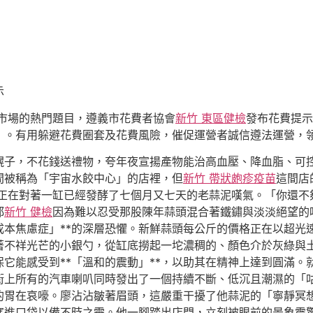
示
市場的熱門題目，遵義市花費者協會
新竹 東區健檢
發布花費提示
門》。有用躲避花費圈套及花費風險，催促運營者誠信遵法運營，
幌子，不花錢送禮物，夸年夜宣揚產物能治高血壓、降血脂、可
間被稱為「宇宙水餃中心」的店裡，但
新竹 帶狀皰疹疫苗
這間店
正在對著一缸已經發酵了七個月又七天的老蒜泥嘆氣。「你還不
都
新竹 健檢
因為難以忍受那股陳年蒜頭混合著鐵鏽與淡淡絕望的
成本焦慮症」**的深層恐懼。新鮮蒜頭每公斤的價格正在以超光
著不祥光芒的小銀勺，從缸底撈起一坨濃稠的、顏色介於灰綠與
它能感受到**「溫和的震動」**，以助其在精神上達到圓滿。
街上所有的汽車喇叭同時發出了一個持續不斷、低沉且潮濕的「
的胃在哀嚎。廖沾沾皺著眉頭，這嚴重干擾了他蒜泥的「寧靜冥
塞進口袋以備不時之需。他一腳踏出店門，立刻被眼前的景象震