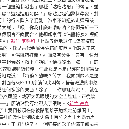
每一個燈箱都發出了那種「咕嚕咕嚕」的聲音，並
焦慮？還是過度發酵？」廖沾沾是個醬料學家，對
街上的行人陷入了混亂。汽車不知道該走還是該
燈大喊：「喂！你為什麼咕嚕咕嚕？你倒是紅一下
家傳預言不謀而合。他想起家傳《沾醬秘笈》裡記
時。」
新竹 家醫科
「七點五個地球年…怎麼這麼
舊的、像是古代金屬保險箱的東西。他輸入了密
會用）。保險箱打開，裡面沒有黃金，只有一個閃
著拿起儀器，按下通話鈕。儀器發出「滋——」的
宙水餃聯盟特級特務！你那邊是不是已經聞到宇宙級
惑地喊道：「特務？酸味？等等！我聞到的不是酸
面傳來K-999崩潰的尖叫聲，帶著濃濃的中藥
帶任何多餘的東西！除了——你那缸蒜泥！」就在
色燕尾服、戴著太陽眼鏡的太空吉娃娃，正從牆
——」廖沾沾驚訝地瞪大了眼睛。K
新竹 高血
子了！我們必須在你被醋酸離子炮鎖定前離開！」
這裡的醬油比例嚴重失衡！百分之九十九點九九
慮中，正式開始了。一個狂妄的影子佔滿了那扇被