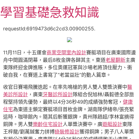
跳
學習基礎急救知識
至
主
要
requestId:6919473d6c2cd3.00900255.
內
容
11月11日，十五運會
商業空間室內設計
賽艇項目在廣東國際盪
舟中間圓滿閉幕，最后8枚金牌各歸其主。東道
老屋翻新
主廣
東隊終迎金牌進賬，多位奧運冠軍與沙場老將頂住壓力、衝
破自我，在賽道上書寫了“老當益壯”的動人篇章。
收官日賽場飛騰迭起。在率先鳴槍的男人雙人雙槳決賽中
醫
美診所設計
，廣東
牙醫診所設計
隊組合倪旭林/聶毅德全部旅
程堅持領先優勢，最終以4分36秒49的成績強勢奪冠，
健康
住宅
為東道主鎖定賽艇項目首枚金牌。湖南隊伊緒帝/張亮緊
這時，咖啡館內。隨其后斬獲銀牌，貴州隊趙超/李林富摘得
銅牌。男人雙
樂齡住宅設計
人單槳決賽中，廣
遊艇設計
東隊
王梓龍/劉萬鋮奮力拼搏
綠裝修設計
獲得銅牌；男子八人單槳