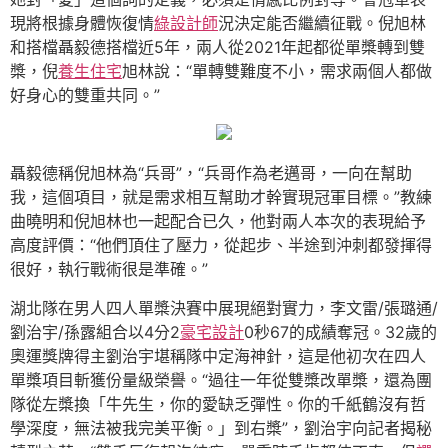
現將根據身體恢復情
綠設計師
況決定能否繼續征戰。倪旭林
和搭檔聶毅德搭檔近5年，兩人從2021年起都從單槳轉到雙
槳，倪
養生住宅
旭林說：“單轉雙難度不小，需求兩個人都做
好身心的雙重共同。”
聶毅德稱倪旭林為“兵哥”，“兵哥作為老邁哥，一向在幫助
我，這個項目，就是需求相互幫助才幹實現冠軍目標。”教練
曲曉明和倪旭林也一起配合已久，他對兩人本次的表現給予
高度評價：“他們頂住了壓力，從起步、半途到沖刺都發揮得
很好，執行戰術很是準確。”
湖北隊在男人四人單槳決賽中展現絕對實力，李文雷/張璐通/
劉治宇/孫露組合以4分2
豪宅設計
0秒67的成績奪冠。32歲的
奧運獎牌得主劉治宇堪稱隊中定海神針，這是他初次在四人
單槳項目斬獲份量級榮譽。“過往一年從雙槳改單槳，還為團
隊從左槳換「牛先生，你的愛缺乏彈性。你的千紙鶴沒有哲
學深度，無法被我完美平衡。」到右槳”，劉治宇向記者揭秘