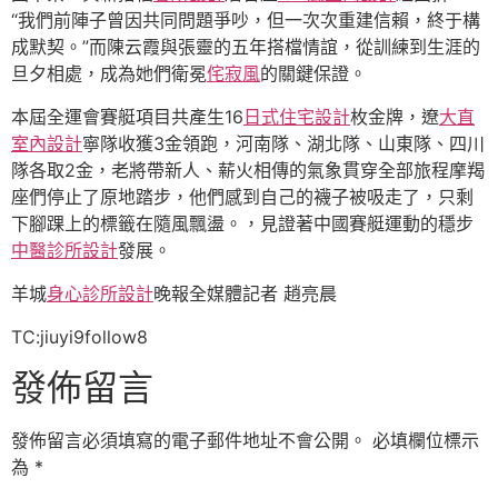
“我們前陣子曾因共同問題爭吵，但一次次重建信賴，終于構
成默契。”而陳云霞與張靈的五年搭檔情誼，從訓練到生涯的
旦夕相處，成為她們衛冕
侘寂風
的關鍵保證。
本屆全運會賽艇項目共產生16
日式住宅設計
枚金牌，遼
大直
室內設計
寧隊收獲3金領跑，河南隊、湖北隊、山東隊、四川
隊各取2金，老將帶新人、薪火相傳的氣象貫穿全部旅程摩羯
座們停止了原地踏步，他們感到自己的襪子被吸走了，只剩
下腳踝上的標籤在隨風飄盪。，見證著中國賽艇運動的穩步
中醫診所設計
發展。
羊城
身心診所設計
晚報全媒體記者 趙亮晨
TC:jiuyi9follow8
發佈留言
發佈留言必須填寫的電子郵件地址不會公開。
必填欄位標示
為
*