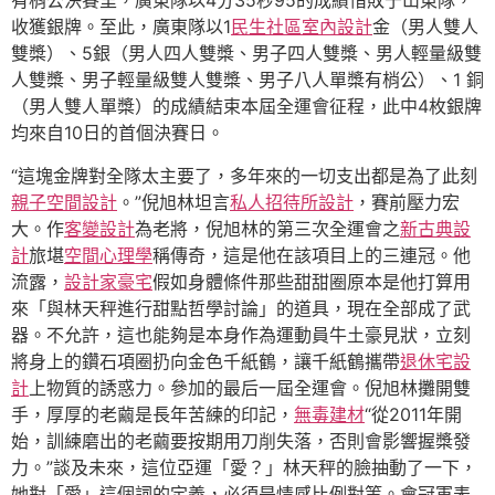
有梢公決賽里，廣東隊以4分35秒95的成績惜敗于山東隊，
收獲銀牌。至此，廣東隊以1
民生社區室內設計
金（男人雙人
雙槳）、5銀（男人四人雙槳、男子四人雙槳、男人輕量級雙
人雙槳、男子輕量級雙人雙槳、男子八人單槳有梢公）、1 銅
（男人雙人單槳）的成績結束本屆全運會征程，此中4枚銀牌
均來自10日的首個決賽日。
“這塊金牌對全隊太主要了，多年來的一切支出都是為了此刻
親子空間設計
。”倪旭林坦言
私人招待所設計
，賽前壓力宏
大。作
客變設計
為老將，倪旭林的第三次全運會之
新古典設
計
旅堪
空間心理學
稱傳奇，這是他在該項目上的三連冠。他
流露，
設計家豪宅
假如身體條件那些甜甜圈原本是他打算用
來「與林天秤進行甜點哲學討論」的道具，現在全部成了武
器。不允許，這也能夠是本身作為運動員牛土豪見狀，立刻
將身上的鑽石項圈扔向金色千紙鶴，讓千紙鶴攜帶
退休宅設
計
上物質的誘惑力。參加的最后一屆全運會。倪旭林攤開雙
手，厚厚的老繭是長年苦練的印記，
無毒建材
“從2011年開
始，訓練磨出的老繭要按期用刀削失落，否則會影響握槳發
力。”談及未來，這位亞運「愛？」林天秤的臉抽動了一下，
她對「愛」這個詞的定義，必須是情感比例對等。會冠軍表