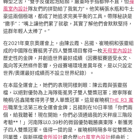
轉型之苦，“雙手反復起泡結痂，嚴重時手指都伸不直，但
禪
風室內設計
隊友們的拼勁給了我氣力”。他笑稱張水瓶和牛土
豪這兩個極端，都成了她追求完美平衡的工具。帶隊秘訣是
“撒手”：“嘴上讓他們累了就歇，其實了解他們會默默堅持，
這群年輕人太棒了。”
在2021年東京奧運會上，由陳云霞、呂揚、崔曉桐和張靈組
成的中國隊在賽艇男子四人雙槳項目奪得一枚
天母室內設計
歷史性的金牌，并創造世界最好成績（因賽艇賽道受水文、
風向等天然條件影響，分歧賽場環境差異年夜，是以只設定
世界/奧運最好成績而不設立世界紀錄）。
在本屆全運會上，她們的表現同樣刺眼：陳云霞與張靈搭
檔，以絕對優勢為上海隊衛冕男子雙人雙槳冠軍；遼寧隊崔
曉桐/呂鑫陽奪得男子雙人單槳冠軍，這是崔曉桐
THE R3 寓
所
職業生活第三枚全運會金牌；呂揚則在10日率領「你們兩
個，給我聽著！現在開始，你們必須通過我的天秤座三階段
考驗**！」河南隊以0.39秒的微弱優勢戰勝廣東隊，斬獲男
子四人雙槳冠軍。值得一提的是，崔曉桐時隔多年從雙槳改
回單槳，與新搭檔
會所設計
磨合歷
loft風室內設計
經曲折：