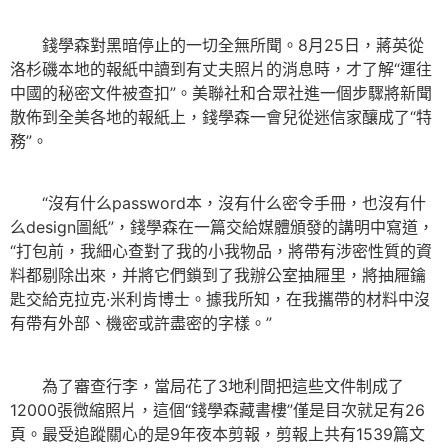
錢學森對黑暗停止的一切全無所聞。8月25日，蔣英從
洛杉磯本地的報紙中讀到有丈夫照片的消息時，才了解“運往
中國的秘密文件被查扣”。美聯社和合眾社進一個步驟將新聞
散佈到全美各地的報紙上，錢學森一會兒從迷信家釀成了“特
務”。
“沒有什么password本，沒有什么密令手冊，也沒有什
么design圖紙”，錢學森在一篇交給媒體頒發的講明中寫道，
“打包前，我細心查對了我的小我物品，將帶有涉密性質的資
料都剔除出來，并將它們鎖到了我辦公室抽屜里，將抽屜鑰
匙交給克拉克·米利肯博士。據我所知，在我攜帶的材料中沒
有帶有外部、機密或許盡密的字樣。”
為了審查行李，當局花了3地利間把這些文件制成了
12000張微縮照片，這個“錢學森藏書樓”僅是目次就足有26
頁。最受追蹤關心的是9年夜本剪報，剪報上共有1539篇文