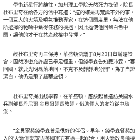
學術新星行將離往，加州理工學院天然死力挽留。院長
杜布里奇在給各方的信中寫道：“這的確是再荒誕不外的事，
一個巨大的火箭及噴氣推動專家，在這個國度里，無法在他
所選擇的範疇中獲得任務的機遇，因此逼使他回到白色中
國，讓他的才干在共產政權中發揮。”
經杜布里奇再三保持，華盛頓決議于8月23日舉辦聽證
會。固然涉密允許證已舉足輕重，但錢學森告知羅沛霖，“要
回國，就要光明磊落地回，不克不及靜靜地分開”，為了自證
潔白，他仍是飛了趟華盛頓。
杜布里奇提出錢學森，在華盛頓，應該起首造訪美國水
兵副部長丹尼爾·金貝爾師長教師，借助倆人的友誼從中疏
浚。
“金貝爾與錢學森曾是很好的伴侶。早年，錢學森餐與加
入的‘火箭俱樂部’與美國軍方有過一起配合，用火箭改良飛機