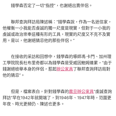
錢學森否定了一切“指控”，也謝絕出賣伴侶。
聯邦查詢拜訪局陳述稱：“錢學森說，作為一名迷信家，
他權衡一小我能否虔誠的獨一尺度是現實，但對于一小我的
虔誠或政治崇奉這種有形的工具，現實的尺度又不克不及實
用。是以，他謝絕猜忌他的那些伴侶。”
在接收的采訪和回想中，錢學森的導師馮·卡門、加州理
工學院院長杜布里奇都以為錢學森是受威因鮑姆連累，“由于
錢謝絕檢舉本身的伴侶，惹起
辦公家具
了聯邦查詢拜訪局對
他的猜忌”。
但是，檔案表白，針對錢學森的
震旦辦公家具
“虔誠查詢
拜訪”早在1942年就開端了，到1946年、1947年時，范圍更
年夜、時光更頻仍、陳述也更多。