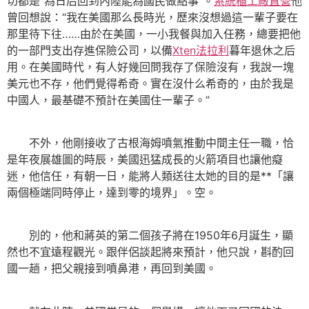
切都是“為日后回到內陸能為國民做點事”。
系統櫃工廠直營
他
曾回想說：“我在美國那么長時光，歷來沒想過這一輩子要在
那里待下往……由於在美國，一小我餐與加入任務，總要把他
的一部門支出存進保險公司，以備
Xten法拉利
暮年退休之后
用。在美國時代，有人好幾回問我存了保險沒有，我說一塊
美元也不存，他們覺得希奇。實在沒什么希奇的，由於我是
中國人，最基礎不預計在美國住一輩子。”
不外，他剛接收了古根海姆噴氣推動中間主任一職，恰
是年夜展雄圖的時辰，美國迅猛成長的火箭項目也讓他癡
迷，他信任，有朝一日，能將人類送往太她的目的是**「讓
兩個極端同時停止，達到零的境界」。空。
別的，他和蔣英的第二個孩子將在1950年6月誕生，顯
然也不宜遠程觀光。跟伴侶談起將來預計，他只說，斟酌回
國一趟，把父親接到噴鼻港，再回到美國。