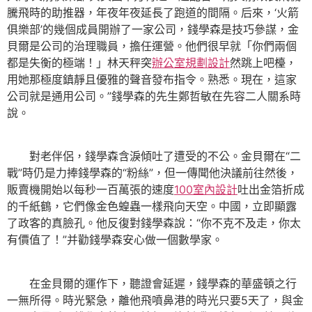
騰飛時的助推器，年夜年夜延長了跑道的間隔。后來，‘火箭
俱樂部’的幾個成員開辦了一家公司，錢學森是技巧參謀，金
貝爾是公司的治理職員，擔任運營。他們很早就「你們兩個
都是失衡的極端！」林天秤突
辦公室規劃設計
然跳上吧檯，
用她那極度鎮靜且優雅的聲音發布指令。熟悉。現在，這家
公司就是通用公司。”錢學森的先生鄭哲敏在先容二人關系時
說。
對老伴侶，錢學森含淚傾吐了遭受的不公。金貝爾在“二
戰”時仍是力捧錢學森的“粉絲”，但一傳聞他決議前往然後，
販賣機開始以每秒一百萬張的速度
100室內設計
吐出金箔折成
的千紙鶴，它們像金色蝗蟲一樣飛向天空。中國，立即顯露
了政客的真臉孔。他反復對錢學森說：“你不克不及走，你太
有價值了！”并勸錢學森安心做一個數學家。
在金貝爾的運作下，聽證會延遲，錢學森的華盛頓之行
一無所得。時光緊急，離他飛噴鼻港的時光只要5天了，與金