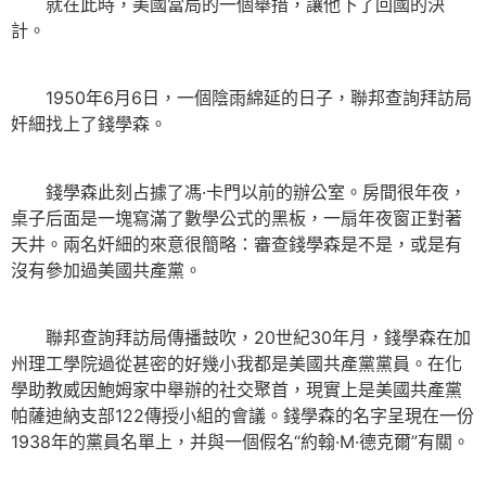
就在此時，美國當局的一個舉措，讓他下了回國的決
計。
1950年6月6日，一個陰雨綿延的日子，聯邦查詢拜訪局
奸細找上了錢學森。
錢學森此刻占據了馮·卡門以前的辦公室。房間很年夜，
桌子后面是一塊寫滿了數學公式的黑板，一扇年夜窗正對著
天井。兩名奸細的來意很簡略：審查錢學森是不是，或是有
沒有參加過美國共產黨。
聯邦查詢拜訪局傳播鼓吹，20世紀30年月，錢學森在加
州理工學院過從甚密的好幾小我都是美國共產黨黨員。在化
學助教威因鮑姆家中舉辦的社交聚首，現實上是美國共產黨
帕薩迪納支部122傳授小組的會議。錢學森的名字呈現在一份
1938年的黨員名單上，并與一個假名“約翰·M·德克爾”有關。