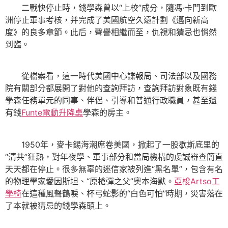
二戰快停止時，錢學森曾以“上校”成分，隨馮·卡門到歐
洲停止軍事考核，并完成了美國航空久遠計劃《邁向新高
度》的良多章節。此后，聲譽相繼而至，仇視和猜忌也悄然
到臨。
從檔案看，這一時代美國中心諜報局、司法部以及國務
院有關部分都展開了對他的查詢拜訪，查詢拜訪對象既有錢
學森任務單元的同事、伴侶、引導和普通行政職員，甚至還
有錢
Funte電動升降桌
學森的房主。
1950年，麥卡錫海潮席卷美國，掀起了一股歇斯底里的
“清共”狂熱，對年夜學、軍事部分和當局機構的虔誠審查簡直
天天都在停止。很多無辜的迷信家被列進“黑名單”，包含有名
的物理學家愛因斯坦、“原槍彈之父”奧本海默。
亞梭Artso工
學椅
在這種風聲鶴唳、杯弓蛇影的“白色可怕”時期，災害落在
了本就被猜忌的錢學森頭上。