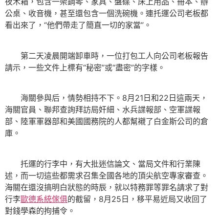
夜木箱，包含一架鋼琴、家具、盤碟、床上用品、冊本、辦
公桌、收音機，甚至還包含一個洗碗機。連托運公司老板都
看出來了，“他們帶走了簡直一切的家當”。
第二天凌晨開端卸車時，一位打包工人向公司老板報告
請示，一些文件上標有“秘密”或“盡密”的字樣。
海關參與后，情勢相持不下。8月21日和22日這兩天，
海關官員、聯邦查詢拜訪局奸細、水兵諜報部、空軍諜報
部、陸軍軍器部和美國國務院的人都幫襯了白金斯公司的倉
庫。
托運的行李中，有大批迷信論文、當局文件和行業陳
述，而一切這些都需求召集全國各地的頂尖航空專家審查。
海關在還沒搞明白狀態的時辰，就以特務罪等罪名請求了對
行李
歐德系統傢俱
的截留，8月25日，移平易近局又收回了
對錢學森的拘捕令。