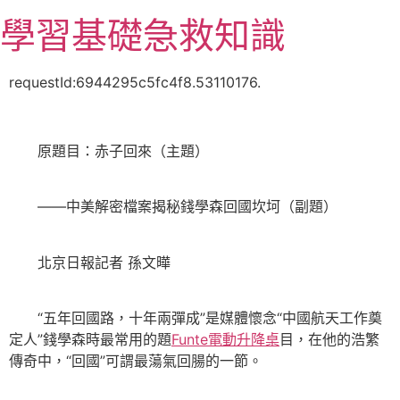
跳
學習基礎急救知識
至
主
要
requestId:6944295c5fc4f8.53110176.
內
容
原題目：赤子回來（主題）
——中美解密檔案揭秘錢學森回國坎坷（副題）
北京日報記者 孫文曄
“五年回國路，十年兩彈成”是媒體懷念“中國航天工作奠
定人”錢學森時最常用的題
Funte電動升降桌
目，在他的浩繁
傳奇中，“回國”可謂最蕩氣回腸的一節。