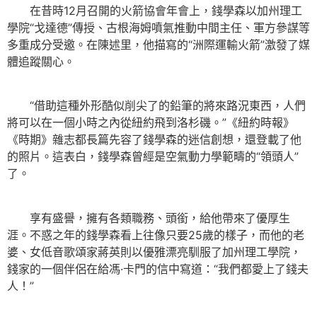
在昔時12月召開的火箭協會年會上，錢學森以加州理工
學院“戈達德”傳授、古根海姆噴氣推動中間主任、軍方參謀等
多重成分受邀。在陳述里，他描寫的“洲際運輸火箭”激發了媒
體追蹤關心。
“借助這種外形酷似削尖了的鉛筆的將來路況東西，人們
將可以在一個小時之內從紐約飛到洛杉磯。”《紐約時報》
《時期》雜志都長篇先容了錢學森的迷信創想，還登載了他
的照片。這表白，錢學森曾經是空氣動力學範疇的“領頭人”
了。
享有盛譽，擁有各類職務、頭銜，給他帶來了優厚生
涯。不惑之年的錢學森看上往像只要25歲的樣子，而他的老
婆、女低音歌頌家蔣英則以優雅漂亮馴服了加州理工學院，
錢家的一個伴侶在給馮·卡門的信中寫道：“我們都愛上了錢夫
人！”