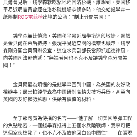
貝爾會見后，錢學森就吃緊地趕回洛杉磯。誰想到，美國移
平易近局官員曾經在洛杉磯機場恭候多時。他交給錢學森一
紙限制
ROG電競椅
出境的公函：“制止分開美國！”
錢學森無比憤激，美國移平易近局舉措這般敏捷，顯然
是金貝爾在幕后把持。張現平易近查閱的檔案也顯示，錢學
森剛分開金貝爾辦公室，這位水兵副部長當即抓起德律風，
向美國司法部傳遞：“無論若何也不克不及讓錢學森分開美
國！”
金貝爾最為煩惱的是錢學森回到中國，為美國的友好政
權辦事；最害怕錢學森為中國研制高精尖技巧兵器，甚至向
美國的友好權勢蘇聯，供給有價值的材料。
至于那句廣為傳播的名言——“他了解一切美國導彈工程
的焦點秘密，一個錢學森抵得上五個水兵陸戰師，我寧可把
這個家伙槍斃了，也不克不及放他回白色中國往”——在張現