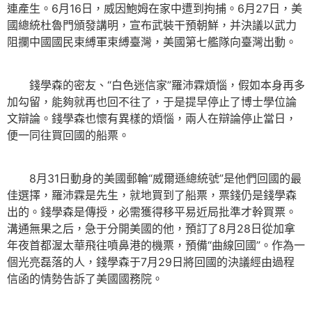
連產生。6月16日，威因鮑姆在家中遭到拘捕。6月27日，美
國總統杜魯門頒發講明，宣布武裝干預朝鮮，并決議以武力
阻攔中國國民束縛軍束縛臺灣，美國第七艦隊向臺灣出動。
錢學森的密友、“白色迷信家”羅沛霖煩惱，假如本身再多
加勾留，能夠就再也回不往了，于是提早停止了博士學位論
文辯論。錢學森也懷有異樣的煩惱，兩人在辯論停止當日，
便一同往買回國的船票。
8月31日動身的美國郵輪“威爾遜總統號”是他們回國的最
佳選擇，羅沛霖是先生，就地買到了船票，票錢仍是錢學森
出的。錢學森是傳授，必需獲得移平易近局批準才幹買票。
溝通無果之后，急于分開美國的他，預訂了8月28日從加拿
年夜首都渥太華飛往噴鼻港的機票，預備“曲線回國”。作為一
個光亮磊落的人，錢學森于7月29日將回國的決議經由過程
信函的情勢告訴了美國國務院。