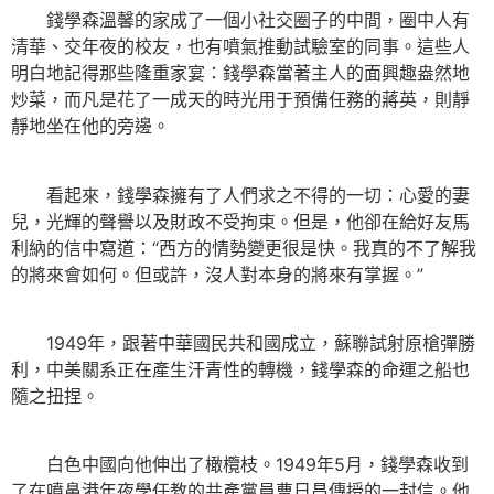
錢學森溫馨的家成了一個小社交圈子的中間，圈中人有
清華、交年夜的校友，也有噴氣推動試驗室的同事。這些人
明白地記得那些隆重家宴：錢學森當著主人的面興趣盎然地
炒菜，而凡是花了一成天的時光用于預備任務的蔣英，則靜
靜地坐在他的旁邊。
看起來，錢學森擁有了人們求之不得的一切：心愛的妻
兒，光輝的聲譽以及財政不受拘束。但是，他卻在給好友馬
利納的信中寫道：“西方的情勢變更很是快。我真的不了解我
的將來會如何。但或許，沒人對本身的將來有掌握。”
1949年，跟著中華國民共和國成立，蘇聯試射原槍彈勝
利，中美關系正在產生汗青性的轉機，錢學森的命運之船也
隨之扭捏。
白色中國向他伸出了橄欖枝。1949年5月，錢學森收到
了在噴鼻港年夜學任教的共產黨員曹日昌傳授的一封信。他