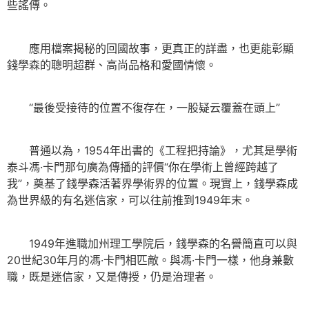
些謠傳。
應用檔案揭秘的回國故事，更真正的詳盡，也更能彰顯
錢學森的聰明超群、高尚品格和愛國情懷。
“最後受接待的位置不復存在，一股疑云覆蓋在頭上”
普通以為，1954年出書的《工程把持論》，尤其是學術
泰斗馮·卡門那句廣為傳播的評價“你在學術上曾經跨越了
我”，奠基了錢學森活著界學術界的位置。現實上，錢學森成
為世界級的有名迷信家，可以往前推到1949年末。
1949年進職加州理工學院后，錢學森的名譽簡直可以與
20世紀30年月的馮·卡門相匹敵。與馮·卡門一樣，他身兼數
職，既是迷信家，又是傳授，仍是治理者。