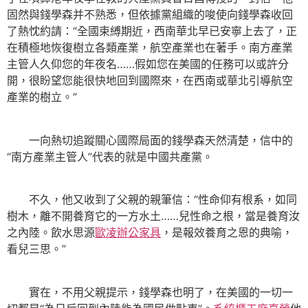
固然與錢學森并不熟悉，但依據黨組織的唆使向錢學森收回
了熱忱約請：“全國束縛期近，西南華北早已安寧上去了，正
在積極地恢復樹立各類產業，航空產業也在著手。南方產業
主管人久仰您的年夜名……假如您在美國的任務可以或許分
開，很盼望您能很快地回到國際來，在西南或華北引導航空
產業的樹立。”
一向熱切追蹤關心國際局面的錢學森天然清楚，信中的
“南方產業主管人”代表的就是中國共產黨。
不久，他又收到了父親的親筆信：“性命仰有根系，如同
樹木，離不開養育它的一方水土……兒性命之根，當是養育汝
之內陸。飲水思源
歐凌辦公家具
，是報效養育之恩的典喻，
看兒三思。”
實在，不用父親提示，錢學森也明了，在美國的一切一