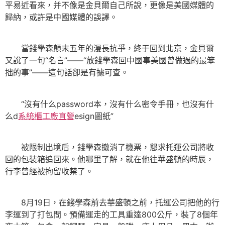
平易近看來，并不像是金貝爾自己所說，更像是美國媒體的
歸納，或許是中國媒體的誤譯。
當錢學森顛末五年的漫長抗爭，終于回到北京，金貝爾
又說了一句“名言”——“放錢學森回中國事美國曾做過的最笨
拙的事”——這句話卻是有據可查。
“沒有什么password本，沒有什么密令手冊，也沒有什
么d
系統櫃工廠直營
esign圖紙”
被限制出境后，錢學森撤消了機票，懇求托運公司將收
回的包裝箱追回來。他哪里了解，就在他往華盛頓的時辰，
行李曾經被拘留收禁了。
8月19日，在錢學森前去華盛頓之前，托運公司把他的行
李運到了打包間。預備運走的工具重達800公斤，裝了8個年