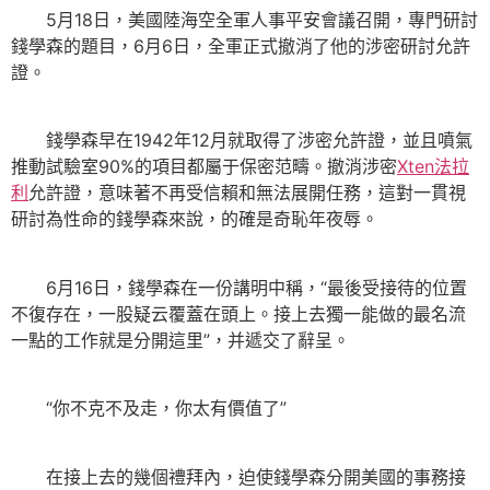
5月18日，美國陸海空全軍人事平安會議召開，專門研討
錢學森的題目，6月6日，全軍正式撤消了他的涉密研討允許
證。
錢學森早在1942年12月就取得了涉密允許證，並且噴氣
推動試驗室90%的項目都屬于保密范疇。撤消涉密
Xten法拉
利
允許證，意味著不再受信賴和無法展開任務，這對一貫視
研討為性命的錢學森來說，的確是奇恥年夜辱。
6月16日，錢學森在一份講明中稱，“最後受接待的位置
不復存在，一股疑云覆蓋在頭上。接上去獨一能做的最名流
一點的工作就是分開這里”，并遞交了辭呈。
“你不克不及走，你太有價值了”
在接上去的幾個禮拜內，迫使錢學森分開美國的事務接