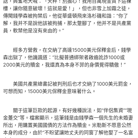
話，興奮地大喊：「天秤！別擔心！我用百萬現金買下這棟
樓，讓你隨意破壞！這就是愛！」，但也非雪上加霜之徒，
傳聞錢學森被拘禁后，他從華盛頓飛來洛杉磯和諧：“你了
解，我并不是說他該被拘捕，那太蹩腳了，他并不是共產黨
員，軟禁他是沒有來由的。”
經多方營救，在交納了高達15000美元保釋金后，錢學
森出獄了，他譏諷道：“比擬普通綁架者啟齒訛詐1000或
2000美元的贖金，我還真為本身不菲的身價覺得驕傲！”
美國共產黨總書記被判刑后也才交納了1000美元罰金，
可想而知，15000美元保釋金意味著什么。
關于這筆巨款的起源，有好幾種說法，如“伴侶集資”“現
金躉交”等。檔案顯示，這筆錢是由錢學森一個先生的未婚妻
所出，用購置美國國債的方法作為贖金。米勒斯不愿意公然
本身的成分，由於“不盼望讓她丈夫的同窗了解他娶了一名富