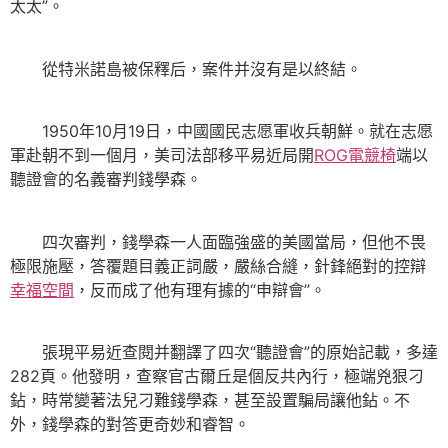
太太”。
從特米諾島被保釋后，案件并沒有是以終結。
1950年10月19日，中國國民志愿軍收兵朝鮮。就在志愿
軍赴朝不到一個月，美司法部移平易近局開
ROG電競椅
端以
聽證會的名義審判錢學森。
四次審判，錢學森一人面臨強盛的美國當局，但他不畏
極限施壓，答覆題目義正詞嚴，嚴絲合縫，針鋒絕對的控辯
幸福空間
，反而成了他有理有據的“申辯會”。
張現平易近查閱并翻譯了四次“聽證會”的原始記載，多達
282頁。他發明，查察官古爾丘是個反共內行，極端兇狠刁
鉆，時常變著法兒刁難錢學森，甚至設置騙局讓他鉆。不
外，錢學森的對答更奇妙和睿智。