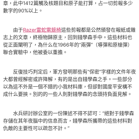
章，此中1412篇觸及核題目和原子能打算，占一切剪報多少
數字的90%以上。
由于
Razer雷蛇電競椅
這些剪報都是公然頒發在報紙或雜
志上的文章，終極物歸原主，回到錢學森手中。這些材料也
從正面闡明了，為什么在1966年的“兩彈”（導彈和原槍彈）
聯合實驗中，他被委以重擔。
反復技巧判定后，軍方發明那些有“保密”字樣的文件年夜
大都曾經解密或許降解，有的是出自錢學森之手。一些部分
以為這不外是一個不錯的小我材料庫，但卻對國度平安構不
成什么要挾。別的的一些人則對錢學森的念頭持負面見解。
水兵研討辦公室的一份陳述不得不認可：“絕對于錢學森
存儲在其年夜腦中的信息而言，錢學森所攜帶的這些材料對
仇敵的主要性可以疏忽不計。”