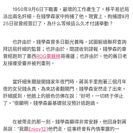
1950年9月6日下戰書，最壞的工作產生了。移平易近局
派出兩名奸細，在錢學森家中拘捕了他。現實上，拘捕證8月
25日就曾經簽訂了，為什么等候這么久才付諸舉動？
也許由於，錢學森曾多日韜光養晦，試圖躲過聯邦查詢
拜訪局奸細的監督；也許由於，間諜收到諜報，錢學森的車
曾經跑到了墨西
ROG電競椅
哥邊疆；也許由於，他的舊日老
友接連受審并被判重刑。
當奸細朱爾敲開錢家年夜門時，蔣英手里抱著三個月年
夜的女兒錢永真，為來訪者翻開門，錢學森安然走了出來。
奸細感到，他臉上的臉色仿佛在說：“好吧，一切終于停止
了。”很顯明，錢學森最基礎就沒預計逃跑過。
在被帶走的那一刻，錢學森顯得非常安靜，他回身對蔣
英說：“我跟
Enjoy121
他們走，這事終會有內情畢露的一