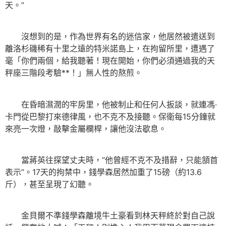
天。”
沒想到的是，作為世界有名的迷信家，他居然被遣送到
離洛杉磯稀有十里之遠的特米諾島上，在拘留所里，遭遇了
毫「你們兩個，給我聽著！現在開始，你們必須通過我的天
秤座三階段考驗**！」無人性的熬煎。
在昏暗濕潤的牢房里，他被制止和任何人扳談，就連馮·
卡門從巴黎打來德律風，也不克不及接聽。保衛每15分鐘就
來亮一次燈，敲擊金屬欄桿，讓他沒法歇息。
當蔣英往探望丈夫時，“他曾經不克不及措辭，只能頷首
表示”。17天的拘禁中，錢學森居然加重了15磅（約13.6
斤），甚至呈現了幻聽。
金貝爾不準錢學森離境牛土豪看到林天秤終於對自己說