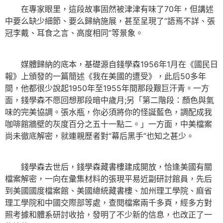
在專家眼里，這段故事固然被津津有味了70年，但講述
中要么缺少細節、要么歸納施展，甚至呈現了“語焉不詳、張
冠李戴、耳食之言、高度相同”等景象。
媒體歸納的底本，基礎源自錢學森1956年1月在《國民日
報》上頒發的一篇簡述《我在美國的遭受》，此后50多年
間，他都很少說起1950年至1955年間那段艱巨汗青。一方
面，錢學森不愿回想那段暗中歲月;另「第二階段：顏色與氣
味的完美協調。張水瓶，你必須將你的怪誕藍色，調配成我
咖啡館牆壁的灰度百分之五十一點二。」一方面，中美檔案
尚未徹底解密，就連親歷者對“幕后黑手”也知之甚少。
錢學森去世后，錢學森藏書樓建成開放，恰逢美國有關
檔案解密，一向在彙集材料的張現平易近副研討館員，先后
到美國國度檔案館、美國總統藏書樓、加州理工學院、麻省
理工學院和中國交際部等處，查閱檔案兩千多頁，經多方對
照考據和體系研討收拾，發明了不少新的信息，也改正了一