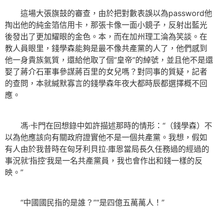
這場大張旗鼓的審查，由於把對數表誤以為password他
掏出他的純金箔信用卡，那張卡像一面小鏡子，反射出藍光
後發出了更加耀眼的金色。本，而在加州理工淪為笑談。在
教人員眼里，錢學森能夠是最不像共產黨的人了，他們感到
他一身貴族氣質，還給他取了個“皇帝”的綽號，並且他不是還
娶了蔣介石軍事參謀蔣百里的女兒嗎？對同事的質疑，記者
的查問，本就緘默寡言的錢學森年夜大都時辰都選擇概不回
應。
馮·卡門在回想錄中如許描述那時的情形：“（錢學森）不
以為他應該向有關政府證實他不是一個共產黨。我想，假如
有人由於我昔時在匈牙利貝拉·庫恩當局長久任務過的經過的
事況就‘指控’我是一名共產黨員，我也會作出和錢一樣的反
映。”
“中國國民指的是誰？”“是四億五萬萬人！”