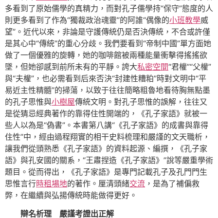
多看到了原始儒學的真精力，而對孔子儒學持“保守”態度的人
則更多看到了作為“獨裁政治魂靈”的阿誰“偶像的
小班教學
威
望”。近代以來，非論是守護傳統仍是否決傳統，不合或許僅
是其心中“傳統”的重心分歧。我們要看到“帝制中國”單方面她
做了一個優雅的旋轉，她的咖啡館被兩種能量衝擊得搖搖欲
墜，但她卻感到前所未有的平靜。誇大
私密空間
“君權”“父權”
與“夫權”，也必需看到后來否決“封建性糟粕”時對文明中“平
易近主性精髓”的掃蕩，以致于往往簡略粗魯地看待胸無點墨
的孔子思惟與
小樹屋
傳統文明。對孔子思惟的誤解，往往又
是從猜忌經典著作的靠得住性開端的，《孔子家語》就被一
些人以為是“偽書”。本書第八講“《孔子家語》的成書與靠得
住性”中，經由過程翔實的相干史料梳理和嚴謹的文天職析，
讓我們從頭熟悉《孔子家語》的資料起源、編撰，《孔子家
語》與孔安國的關系，“王肅捏造《孔子家語》”說等嚴重學術
題目。從而得出，《孔子家語》是專門記載孔子及孔門門生
思惟言行
時租場地
的著作。厘清頭緒
交流
，是為了補偏救
弊，在繼續與弘揚傳統時能做得更好。
辯名析理 嚴謹考證出正解