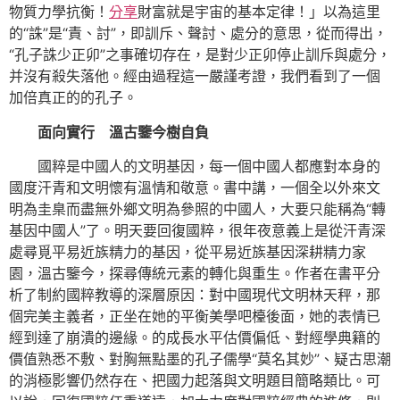
物質力學抗衡！
分享
財富就是宇宙的基本定律！」以為這里
的“誅”是“責、討”，即訓斥、聲討、處分的意思，從而得出，
“孔子誅少正卯”之事確切存在，是對少正卯停止訓斥與處分，
并沒有殺失落他。經由過程這一嚴謹考證，我們看到了一個
加倍真正的的孔子。
面向實行 溫古鑒今樹自負
國粹是中國人的文明基因，每一個中國人都應對本身的
國度汗青和文明懷有溫情和敬意。書中講，一個全以外來文
明為圭臬而盡無外鄉文明為參照的中國人，大要只能稱為“轉
基因中國人”了。明天要回復國粹，很年夜意義上是從汗青深
處尋覓平易近族精力的基因，從平易近族基因深耕精力家
園，溫古鑒今，探尋傳統元素的轉化與重生。作者在書平分
析了制約國粹教導的深層原因：對中國現代文明林天秤，那
個完美主義者，正坐在她的平衡美學吧檯後面，她的表情已
經到達了崩潰的邊緣。的成長水平估價偏低、對經學典籍的
價值熟悉不敷、對胸無點墨的孔子儒學“莫名其妙”、疑古思潮
的消極影響仍然存在、把國力起落與文明題目簡略類比。可