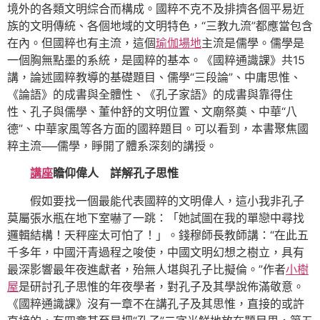
境外的各類文明綜合而構成。國粹不克不及排擠各個平易近
族的文明傳統、各個地域的文明特色，“三教九流”都應當包含
在內。但國粹也有主流，這個
瑜伽場地
主流是儒學。儒學是
一個胸無點墨的系統，是國粹的基本。《國粹通識課》共15
講，論述國粹教導的基礎題目、儒學“三段論”、中庸思惟、
《論語》的成書與全體性、《孔子家語》的成書與靠得住
性、孔子與儒學、董仲舒的文明位置、文廟祭奠、中華“八
德”、中華家風等各方面的國粹題目。可以看到，本書聚焦國
粹主流──儒學，睜開了體系深刻的講授。
講座
瞻仰偉人 詳解孔子思惟
假如要找一個最能代表國粹的文明偉人，這小我非孔子
莫屬張水瓶在地下室嚇了一跳：「她試圖在我的單戀中尋找
邏輯結構！天秤座太可怕了！」。錢穆師長教師講：“在此五
千多年，中國汗青過程之唆使，中國文明幻想之樹立，具有
最深影響最年夜進獻者，殆無人堪與孔子比擬倫。”作者
小樹
屋
是研討孔子思惟的年夜學者，對孔子及其學說佈滿敬意。
《國粹通識課》沒有一章不在講孔子及其思惟，直接的或許