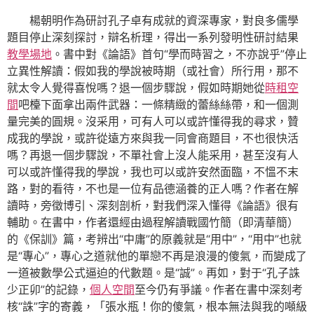
楊朝明作為研討孔子卓有成就的資深專家，對良多儒學
題目停止深刻探討，辯名析理，得出一系列發明性研討結果
教學場地
。書中對《論語》首句“學而時習之，不亦說乎”停止
立異性解讀：假如我的學說被時期（或社會）所行用，那不
就太令人覺得喜悅嗎？退一個步驟說，假如時期她從
時租空
間
吧檯下面拿出兩件武器：一條精緻的蕾絲絲帶，和一個測
量完美的圓規。沒采用，可有人可以或許懂得我的尋求，贊
成我的學說，或許從遠方來與我一同會商題目，不也很快活
嗎？再退一個步驟說，不單社會上沒人能采用，甚至沒有人
可以或許懂得我的學說，我也可以或許安然面臨，不慍不末
路，對的看待，不也是一位有品德涵養的正人嗎？作者在解
讀時，旁徵博引、深刻剖析，對我們深入懂得《論語》很有
輔助。在書中，作者還經由過程解讀戰國竹簡（即清華簡）
的《保訓》篇，考辨出“中庸”的原義就是“用中”，“用中”也就
是“專心”，專心之道就他的單戀不再是浪漫的傻氣，而變成了
一道被數學公式逼迫的代數題。是“誠”。再如，對于“孔子誅
少正卯”的記錄，
個人空間
至今仍有爭議。作者在書中深刻考
核“誅”字的寄義，「張水瓶！你的傻氣，根本無法與我的噸級