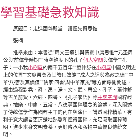
跳
學習基礎急救知識
至
主
要
原題目：走進國粹殿堂 讀懂先賢思惟
內
張楠
容
推舉來由：本書從“周文王遺訓與儒家中庸思惟”“元圣周
公與‘前儒學時期’”“時空維度下的孔子
個人空間
與儒學”“孔
子：一小我
小樹屋
的兩千五百年”“董仲舒在
小樹屋
中國文明史
上的位置”“文廟祭奠及其教化效能”“成人之道與為政之德”“中
華‘八德’及其價值”“儒家‘四書’與中華家風”等方面睜開闡述，
經由過程對堯、舜、禹、湯、文、武、周公、孔子、董仲舒
等古圣前賢，六經、四書、《孔子家語》等
共享空間
國粹經
典，禮樂、中庸、五常、八德等國粹理念的論述，深入闡述
了傳統儒學作為國粹主干的內在與演化，講透國粹精華，有
利于寬大讀者更清楚地熟悉和懂得國粹，充足吸取國粹聰
明，進步本身文明素養，更好傳承和弘揚中華優良傳統文
明。