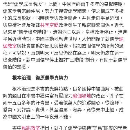
代是“儒學成長階段”，此間，中國歷經兩千多年的皇權時期，
儒家學者宗師仲尼，努力于摸索儒學精義，使之構成了多樣
化的成長形狀，同時儒學與政治聯合，并且走向平易近間，
與皇權社會及獨裁
共享空間
政治發生了親密聯繫關係。近代
以來是“儒學檢查階段”。清朝消亡以后，皇權政治停止，進進
平易近權時期，中國主動地融進世界，人們開端了對儒學
瑜
伽教室
與社會關系的反思與檢查。假如放眼儒學的所有的過
程，可以說，直到明天，反思仍然在路上，明天仍處在這一
檢查階段。對中國儒學停止如許“三階段”劃分，有助于對儒學
價值的熟悉。
根本治理 復原儒學真精力
根本治理是本書的光鮮特點，良多國粹中被曲解、被曲
解的題目在本書中獲得富有壓服力
瑜伽場地
的改正。孔子在
兩千五百多年的汗青里，受著億萬人的追蹤關心，從跪拜、
愛崇，到評論、責備，甚至漫罵、嘲弄，竟從未中止過，成
為中國文明史上的一年夜景不雅。
書中
舞蹈教室
指出，對孔子儒學傳統持“守舊”態度的學者