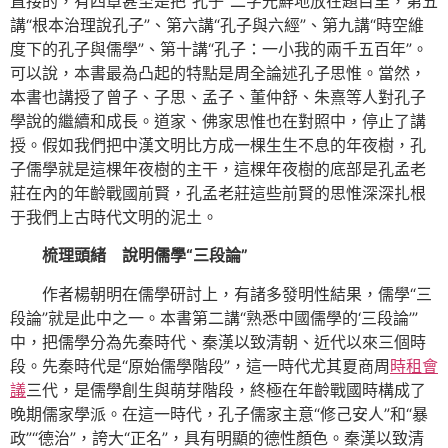
直接的，有四章甚至是把“孔子”二字光鮮地放在題目里，第五
講“根本治理說孔子”、第六講“孔子與六經”、第九講“時空維
度下的孔子與儒學”、第十講“孔子：一小我的兩千五百年”。
可以說，本書最為凸起的特點是周全論述孔子思惟。當然，
本書也講授了曾子、子思、孟子、董仲舒、朱熹等人對孔子
學說的繼續和成長。道家、佛家思惟也在對照中，停止了講
授。假如我們把中漢文明比方成一棵生生不息的年夜樹，孔
子儒學就是這棵年夜樹的主干，這棵年夜樹的底部是孔孟老
莊在內的年齡戰國前賢，孔孟老莊這些前賢的思惟深深扎根
于我們上古時代文明的泥土。
梳理頭緒 說明儒學“三段論”
作者楊朝明在儒學研討上，有諸多發明性結果，儒學“三
段論”就是此中之一。本書第二講“熟悉中國儒學的‘三段論’”
中，把儒學分為先秦時代、秦漢以致清朝、近代以來三個時
段。先秦時代是“原始儒學階段”，這一時代尤其夏商周
時租會
議
三代，是儒學創生與萌芽階段，終極在年齡戰國時構成了
晚期儒家學派。在這一時代，孔子儒家主意“修己安人”和“暴
政”“德治”，誇大“正名”，具有明顯的德性顏色。秦漢以致清