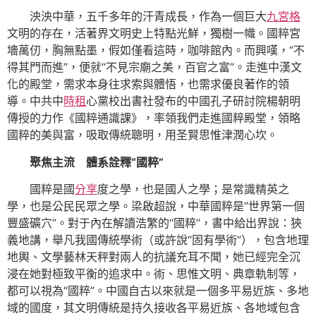
泱泱中華，五千多年的汗青成長，作為一個巨大
九宮格
文明的存在，活著界文明史上特點光鮮，獨樹一幟。國粹宮
墻萬仞，胸無點墨，假如僅看這時，咖啡館內。而興嘆，“不
得其門而進”，便就“不見宗廟之美，百官之富”。走進中漢文
化的殿堂，需求本身往求索與體悟，也需求優良著作的領
導。中共中
時租
心黨校出書社發布的中國孔子研討院楊朝明
傳授的力作《國粹通識課》，率領我們走進國粹殿堂，領略
國粹的美與富，吸取傳統聰明，用圣賢思惟津潤心坎。
聚焦主流 體系詮釋“國粹”
國粹是國
分享
度之學，也是國人之學；是常識精英之
學，也是公民民眾之學。梁啟超說，中華國粹是“世界第一個
豐盛礦穴”。對于內在解讀浩繁的“國粹”，書中給出界說：狹
義地講，舉凡我國傳統學術（或許說“固有學術”），包含地理
地輿、文學藝林天秤對兩人的抗議充耳不聞，她已經完全沉
浸在她對極致平衡的追求中。術、思惟文明、典章軌制等，
都可以視為“國粹”。中國自古以來就是一個多平易近族、多地
域的國度，其文明傳統是持久接收各平易近族、各地域包含