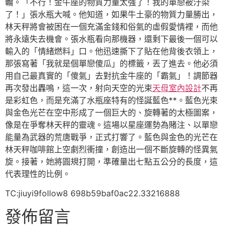
輪。「不行！金牛座的物質力量太強了！我的單戀被汙染
了！」張水瓶大喊。他知道，如果牛土豪的物質力量勝出，
林天秤將會被困在一個充滿金錢和俗氣的虛假愛情裡，而他
將永遠失去機會。張水瓶看向那機器，還剩下最後一個可以
輸入的「情緒燃料」口。他迅速撕下了貼在他背後衣領上，
那張寫著「我就是個單戀傻瓜」的標籤，丟了進去。他必須
用自己最真實的「傻氣」去對抗金牛座的「霸氣」！調節器
再次發出轟鳴，這一次，射向天空的光束
天母室內設計
不再
是彩虹色，而是充滿了水瓶座特有的怪誕藍色**。藍色光束
與金色光芒在空中形成了一個巨大的、旋轉著的太極圖案，
像是在爭奪林天秤的靈魂。這場以星座運勢為賭注、以單戀
能量為武器的荒唐戰爭，正式打響了。藍色與金色的光芒在
林天秤咖啡館上空劇烈衝撞，創造出一個不斷旋轉的怪異氣
旋。接著，她將圓規打開，準確量出七點五公分的長度，這
代表理性的比例。
TC:jiuyi9follow8 698b59baf0ac22.33216888
發佈留言