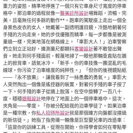
重力的姿態，精準地停進了一個只有它車身尺寸寬度的停車
格中。那泊車的過程就像一
醫美診所設計
場舞蹈，流暢、完
美，且毫無任何多餘的動作**。跑車的駕駛座上走出一個全
身黑色皮衣的女人，她戴著一副透明護目鏡，冷酷地朝著何
手殘的方向走來。她的步伐優雅而精準，每一步都像是被測
量過一樣，完美地落在網格線上。「車影大人！」泊車警察
們立刻立正站好，連測量尺都顫抖
客變設計
著不敢發出聲
音。她走到何手殘面前，輕蔑地掃了一眼他那輛垂直貼在牆
上的掀背車，語氣冰冷。「新手，你的車技像一團混亂的毛
線球。你污染了泊車維度的純粹性。」「但你的後視鏡貼紙
——『永不放棄』，讓我看到了一絲愚蠢的勇氣。」車影大
人突然掏出一個像是遙控器的裝置，對著何手殘的車子按了
一下。何手殘的車子從牆上脫落，在空中旋轉了一百八十
度，穩穩
遊艇設計
地停在了地面上的一個停車格中。這次，
夾角是——零度。「你被分配給我的泊車學徒了。如果泊車
是一種宗教，你
私人招待所設計
就是那個連方向盤都沒摸過
的新信徒。」她指了指旁邊一輛像是巨型嬰兒車的改造車：
「這是你的訓練工具，從現在開始，你得學會如何在零點零