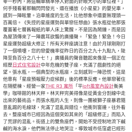
零一秒內，將這輛車精準停入對面的針眼大小的車位裡。」
何手殘看著那輛閃閃發光、還在播放《小星星》的嬰兒車，
感到一陣眩暈。泊車維度的生活，比他想象中還要無理頭一
百萬倍。《失控的星座運勢與單戀狂想曲》張水瓶從他那張
覆蓋著七層舊報紙的單人床上驚醒，不是因為鬧鐘，而是因
為屋頂傳來了一陣震耳欲聾的廣播聲。「緊急！緊急！今日
星座運勢超級大修正！所有天秤座請注意！由於月球剛剛打
了一個噴嚏，您的戀愛機率從昨日的百分之九十九點九，陡
降至負百分之八十七！」廣播員的聲音聽起來像是一個正在
經歷
日式住宅設計
中年危機的雙子座，充滿了戲劇性的絕
望。張水瓶，一個典型的水瓶座，立刻感到一陣恐慌，這是
他患有「星座預報壓力症候群」後的標準反應。他單戀著住
在隔壁棟、經營一家
THE R3 寓所
「平
loft風室內設計
衡美
學」咖啡館的林天秤。林天秤完美得像是從黃金分割線中走
出來的藝術品。而張水瓶的人生，則像一團被獅子座暴君隨
意亂踢的毛線球，充滿了混亂與錯位。他衝到窗邊，往外看
去。整座城市已經因為這個突如其來的「超級修正」而陷入
了荒謬的混亂。街道上的雙魚座們，開始不受控制地流下鹹
鹹的海水淚，他們無法停止地哭泣，導致城市低窪處已經形