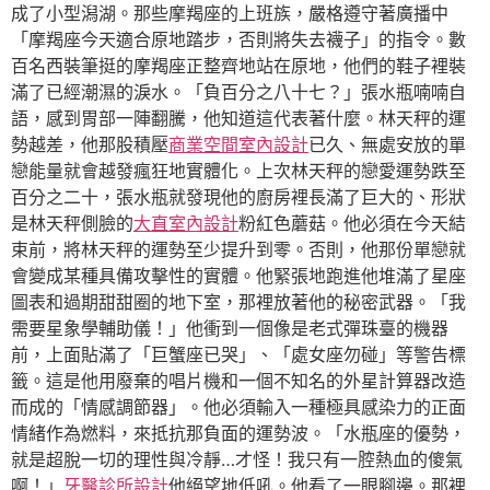
成了小型潟湖。那些摩羯座的上班族，嚴格遵守著廣播中
「摩羯座今天適合原地踏步，否則將失去襪子」的指令。數
百名西裝筆挺的摩羯座正整齊地站在原地，他們的鞋子裡裝
滿了已經潮濕的淚水。「負百分之八十七？」張水瓶喃喃自
語，感到胃部一陣翻騰，他知道這代表著什麼。林天秤的運
勢越差，他那股積壓
商業空間室內設計
已久、無處安放的單
戀能量就會越發瘋狂地實體化。上次林天秤的戀愛運勢跌至
百分之二十，張水瓶就發現他的廚房裡長滿了巨大的、形狀
是林天秤側臉的
大直室內設計
粉紅色蘑菇。他必須在今天結
束前，將林天秤的運勢至少提升到零。否則，他那份單戀就
會變成某種具備攻擊性的實體。他緊張地跑進他堆滿了星座
圖表和過期甜甜圈的地下室，那裡放著他的秘密武器。「我
需要星象學輔助儀！」他衝到一個像是老式彈珠臺的機器
前，上面貼滿了「巨蟹座已哭」、「處女座勿碰」等警告標
籤。這是他用廢棄的唱片機和一個不知名的外星計算器改造
而成的「情感調節器」。他必須輸入一種極具感染力的正面
情緒作為燃料，來抵抗那負面的運勢波。「水瓶座的優勢，
就是超脫一切的理性與冷靜…才怪！我只有一腔熱血的傻氣
啊！」
牙醫診所設計
他絕望地低吼。他看了一眼腳邊。那裡