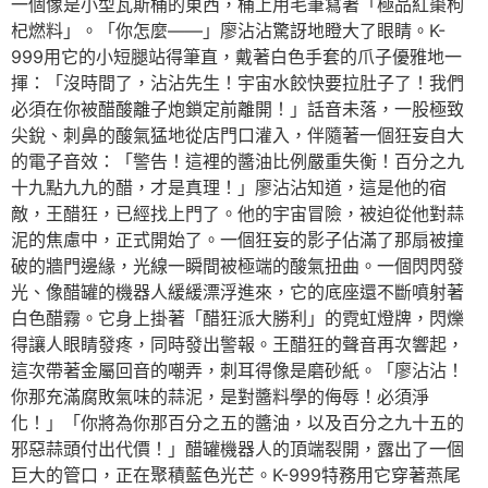
一個像是小型瓦斯桶的東西，桶上用毛筆寫著「極品紅棗枸
杞燃料」。「你怎麼——」廖沾沾驚訝地瞪大了眼睛。K-
999用它的小短腿站得筆直，戴著白色手套的爪子優雅地一
揮：「沒時間了，沾沾先生！宇宙水餃快要拉肚子了！我們
必須在你被醋酸離子炮鎖定前離開！」話音未落，一股極致
尖銳、刺鼻的酸氣猛地從店門口灌入，伴隨著一個狂妄自大
的電子音效：「警告！這裡的醬油比例嚴重失衡！百分之九
十九點九九的醋，才是真理！」廖沾沾知道，這是他的宿
敵，王醋狂，已經找上門了。他的宇宙冒險，被迫從他對蒜
泥的焦慮中，正式開始了。一個狂妄的影子佔滿了那扇被撞
破的牆門邊緣，光線一瞬間被極端的酸氣扭曲。一個閃閃發
光、像醋罐的機器人緩緩漂浮進來，它的底座還不斷噴射著
白色醋霧。它身上掛著「醋狂派大勝利」的霓虹燈牌，閃爍
得讓人眼睛發疼，同時發出警報。王醋狂的聲音再次響起，
這次帶著金屬回音的嘲弄，刺耳得像是磨砂紙。「廖沾沾！
你那充滿腐敗氣味的蒜泥，是對醬料學的侮辱！必須淨
化！」「你將為你那百分之五的醬油，以及百分之九十五的
邪惡蒜頭付出代價！」醋罐機器人的頂端裂開，露出了一個
巨大的管口，正在聚積藍色光芒。K-999特務用它穿著燕尾