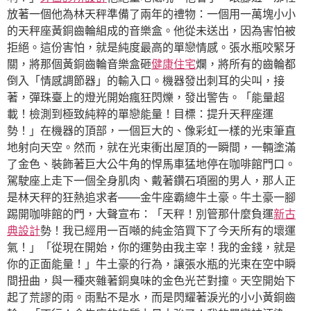
放著一個他為林天秤準備了兩年的禮物：一個用一萬塊小小
的天秤座黃銅齒輪組成的音樂盒。他從未送出，因為害怕被
拒絕。這份害怕，就是純度最高的單戀情感。張水瓶咬緊牙
關，將那個黃銅齒輪音樂盒砸
健康住宅
爛，將所有的齒輪都
倒入「情感調節器」的輸入口。機器發出刺耳的尖叫，接
著，彈珠臺上的燈光開始瘋狂閃爍，發出警告。「能量超
載！檢測到極致純粹的單戀能量！目標：提升天秤座運
勢！」在機器的頂部，一個巨大的、像彩虹一樣的光束筆直
地射向天空。然而，就在光束衝出屋頂的一瞬間，一輛塗滿
了金色、裝飾著巨大公牛角的悍馬車猛地停在咖啡館門口。
駕駛座上走下一個全身肌肉、戴著鑽石項圈的男人，那人正
是林天秤的狂熱追求者——金牛座霸總牛土豪。牛土豪一腳
踢開咖啡館的門，大聲宣布：「天秤！別管那什麼負運
新古
典設計
勢！我已經用一百噸的純金箔買下了今天所有的壞運
氣！」「從現在開始，你的運勢由我主宰！我的金錢，就是
你的正面能量！」牛土豪的行為，讓張水瓶的光束在空中瞬
間扭曲，與一種夾雜著銅臭味的金色光芒對撞。天空開始下
起了荒謬的雨。雨點不是水，而是閃耀著淚光的小小黃銅齒