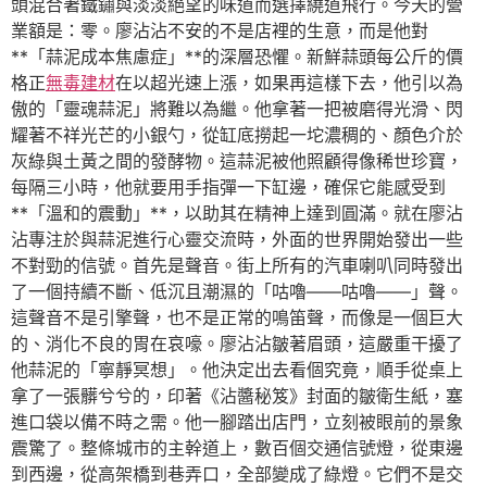
頭混合著鐵鏽與淡淡絕望的味道而選擇繞道飛行。今天的營
業額是：零。廖沾沾不安的不是店裡的生意，而是他對
**「蒜泥成本焦慮症」**的深層恐懼。新鮮蒜頭每公斤的價
格正
無毒建材
在以超光速上漲，如果再這樣下去，他引以為
傲的「靈魂蒜泥」將難以為繼。他拿著一把被磨得光滑、閃
耀著不祥光芒的小銀勺，從缸底撈起一坨濃稠的、顏色介於
灰綠與土黃之間的發酵物。這蒜泥被他照顧得像稀世珍寶，
每隔三小時，他就要用手指彈一下缸邊，確保它能感受到
**「溫和的震動」**，以助其在精神上達到圓滿。就在廖沾
沾專注於與蒜泥進行心靈交流時，外面的世界開始發出一些
不對勁的信號。首先是聲音。街上所有的汽車喇叭同時發出
了一個持續不斷、低沉且潮濕的「咕嚕——咕嚕——」聲。
這聲音不是引擎聲，也不是正常的鳴笛聲，而像是一個巨大
的、消化不良的胃在哀嚎。廖沾沾皺著眉頭，這嚴重干擾了
他蒜泥的「寧靜冥想」。他決定出去看個究竟，順手從桌上
拿了一張髒兮兮的，印著《沾醬秘笈》封面的皺衛生紙，塞
進口袋以備不時之需。他一腳踏出店門，立刻被眼前的景象
震驚了。整條城市的主幹道上，數百個交通信號燈，從東邊
到西邊，從高架橋到巷弄口，全部變成了綠燈。它們不是交