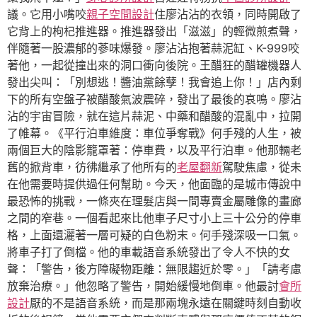
議。它用小嘴咬
親子空間設計
住廖沾沾的衣領，同時開啟了
它背上的枸杞推進器。推進器發出「滋滋」的輕微煎煮聲，
伴隨著一股濃郁的蔘味爆發。廖沾沾抱著蒜泥缸、K-999咬
著他，一起從撞出來的洞口衝向後院。王醋狂的醋罐機器人
發出尖叫：「別想逃！醬油黨餘孽！我會追上你！」店內剩
下的所有空盤子被醋酸氣波震碎，發出了最後的哀鳴。廖沾
沾的宇宙冒險，就在這片蒜泥、中藥和醋酸的混亂中，拉開
了帷幕。《平行泊車維度：車位爭奪戰》何手殘的人生，被
兩個巨大的陰影籠罩著：停車費，以及平行泊車。他那輛老
舊的掀背車，彷彿繼承了他所有的
老屋翻新
駕駛焦慮，從未
在他需要時提供過任何幫助。今天，他面臨的是城市傳說中
最恐怖的挑戰，一條夾在理髮店與一間專賣金屬雕像的畫廊
之間的窄巷。一個看起來比他車子尺寸小上三十公分的停車
格，上面還灑著一層可疑的白色粉末。何手殘深吸一口氣。
將車子打了倒檔。他的車載語音系統發出了令人不快的女
聲：「警告，後方障礙物距離：無限趨近於零。」「請考慮
放棄治療。」他忽略了警告，開始緩慢地倒車。他最討
會所
設計
厭的不是語音系統，而是那兩塊永遠在關鍵時刻自動收