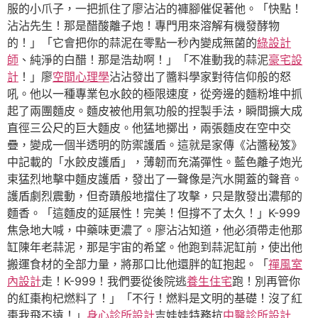
服的小爪子，一把抓住了廖沾沾的褲腳催促著他。「快點！
沾沾先生！那是醋酸離子炮！專門用來溶解有機發酵物
的！」「它會把你的蒜泥在零點一秒內變成無菌的
綠設計
師
、純淨的白醋！那是浩劫啊！」「不准動我的蒜泥
豪宅設
計
！」廖
空間心理學
沾沾發出了醬料學家對待信仰般的怒
吼。他以一種專業包水餃的極限速度，從旁邊的麵粉堆中抓
起了兩團麵皮。麵皮被他用氣功般的捏製手法，瞬間擴大成
直徑三公尺的巨大麵皮。他猛地擲出，兩張麵皮在空中交
疊，變成一個半透明的防禦護盾。這就是家傳《沾醬秘笈》
中記載的「水餃皮護盾」，薄韌而充滿彈性。藍色離子炮光
束猛烈地擊中麵皮護盾，發出了一聲像是汽水開蓋的聲音。
護盾劇烈震動，但奇蹟般地擋住了攻擊，只是散發出濃郁的
麵香。「這麵皮的延展性！完美！但撐不了太久！」K-999
焦急地大喊，中藥味更濃了。廖沾沾知道，他必須帶走他那
缸陳年老蒜泥，那是宇宙的希望。他跑到蒜泥缸前，使出他
搬運食材的全部力量，將那口比他還胖的缸抱起。「
禪風室
內設計
走！K-999！我們要從後院逃
養生住宅
跑！別再管你
的紅棗枸杞燃料了！」「不行！燃料是文明的基礎！沒了紅
棗我飛不遠！」
身心診所設計
吉娃娃特務抗
中醫診所設計