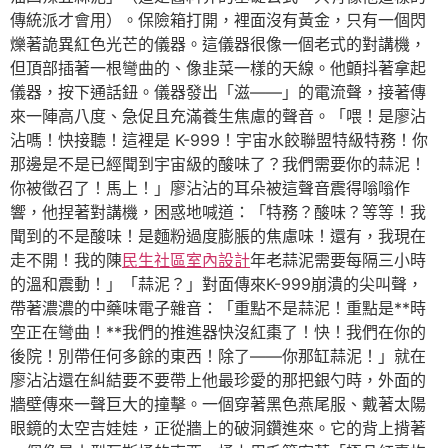
傳統派才會用）。保險箱打開，裡面沒有黃金，只有一個閃
爍著詭異紅色光芒的儀器。這儀器很像一個老式的對講機，
但頂部插著一根彎曲的、像韭菜一樣的天線。他顫抖著拿起
儀器，按下通話鈕。儀器發出「滋——」的電流聲，接著傳
來一陣高八度、急促且充滿養生焦慮的聲音。「喂！是廖沾
沾嗎！快接聽！這裡是 K-999！宇宙水餃聯盟特級特務！你
那邊是不是已經聞到宇宙級的酸味了？我們需要你的蒜泥！
你被徵召了！馬上！」廖沾沾的耳朵被這聲音震得嗡嗡作
響，他捏著對講機，困惑地喊道：「特務？酸味？等等！我
聞到的不是酸味！是麵粉過度膨脹的焦慮味！還有，我現在
走不開！我的陳
民生社區室內設計
年老蒜泥需要每隔三小時
的溫和震動！」「蒜泥？」對面傳來K-999崩潰的尖叫聲，
帶著濃濃的中藥味電子雜音：「重點不是蒜泥！重點是**時
空正在彎曲！**我們的推進器快沒紅棗了！快！我們在你的
後院！別帶任何多餘的東西！除了——你那缸蒜泥！」就在
廖沾沾還在糾結要不要帶上他最珍愛的那把銀勺時，外面的
牆壁傳來一聲巨大的撞擊。一個穿著黑色燕尾服、戴著太陽
眼鏡的太空吉娃娃，正從牆上的破洞鑽進來。它的背上揹著