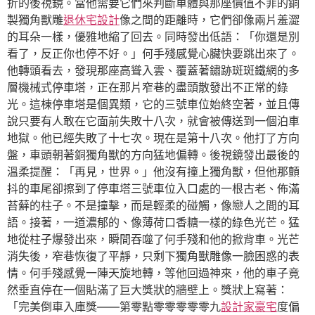
折的後視鏡。當他需要它們來判斷車體與那座價值不菲的銅
製獨角獸雕
退休宅設計
像之間的距離時，它們卻像兩片羞澀
的耳朵一樣，優雅地縮了回去。同時發出低語：「你還是別
看了，反正你也停不好。」何手殘感覺心臟快要跳出來了。
他轉頭看去，發現那座高聳入雲、覆蓋著鏽跡斑斑鐵網的多
層機械式停車塔，正在那片窄巷的盡頭散發出不正常的綠
光。這棟停車塔是個異類，它的三號車位始終空著，並且傳
說只要有人敢在它面前失敗十八次，就會被傳送到一個泊車
地獄。他已經失敗了十七次。現在是第十八次。他打了方向
盤，車頭朝著銅獨角獸的方向猛地偏轉。後視鏡發出最後的
溫柔提醒：「再見，世界。」他沒有撞上獨角獸，但他那顫
抖的車尾卻擦到了停車塔三號車位入口處的一根古老、佈滿
苔蘚的柱子。不是撞擊，而是輕柔的碰觸，像戀人之間的耳
語。接著，一道濃郁的、像薄荷口香糖一樣的綠色光芒。猛
地從柱子爆發出來，瞬間吞噬了何手殘和他的掀背車。光芒
消失後，窄巷恢復了平靜，只剩下獨角獸雕像一臉困惑的表
情。何手殘感覺一陣天旋地轉，等他回過神來，他的車子竟
然垂直停在一個貼滿了巨大獎狀的牆壁上。獎狀上寫著：
「完美倒車入庫獎——第零點零零零零零九
設計家豪宅
度偏