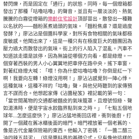
替閃爍，而是固定在「通行」的狀態，同時，每一個燈箱都
發出了那種「咕嚕咕嚕」的聲音，並且有一層淡淡的、熱氣
騰騰的白霧從燈箱的
樂齡住宅設計
頂部冒出，散發出一種難
以名狀的——麵粉蒸煮過頭的氣味。「麵粉焦慮？還是過度
發酵？」廖沾沾是個醬料學家，對所有食物相關的氣味都極
度敏感。他聞出來了，這是一種只有在極度巨大的麵團因為
壓力過大而散發出的氣味。街上的行人陷入了混亂。汽車不
知道該走還是該停，因為無論從哪個方向看，都是綠燈。一
個穿著西裝的男人小心翼翼地把車停在路中央，搖下車窗，
對著紅綠燈大喊：「喂！你為什麼咕嚕咕嚕？你倒是紅一下
啊！我要向左轉！綠燈沒用啊！」廖沾沾感覺到一陣心悸。
這種氣味，這種不祥的「咕嚕」聲，與他兒時聽到的家傳預
言不謀而合。他想起家傳《沾醬秘笈》裡記載的第一句：
「當世間萬物的交通都被麵皮的氣味籠罩，且燈號恒綠、聲
如湯沸時，便是宇宙水餃臨界點到來之時。」「七點五個地
球年…怎麼這麼快？」廖沾沾猛地衝回店裡，衝到後廚，打
開了一個藏在舊冰櫃後面的暗門。暗門裡放著一個老舊的、
像是古代金屬保險箱的東西。他輸入了密碼：「一醬二醋三
油四辣五蒜泥」（這是醬料界的基礎公式，只有像他這樣的