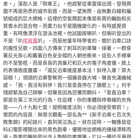
差。」落款人是「倒車王」。他趕緊從車窗探出頭，發現周
圍不再是熟悉的城市街道，而是一望無際、由無數白線和編
號組成的巨大網格。這裡的空氣聞起來像是新買的輪胎和劣
質香水的混合物，而重力似乎是隨機變化的，有時感覺很
重，有時像漂浮在游泳池裡。他試圖按喇叭，但喇叭發出的
不是「叭
侘寂風
叭」，而是他童年時學會的、關於泊車口訣
的魔性兒歌。四面八方傳來了刺耳的剎車聲，接著，一群穿
著反光背心和戴著白色安全帽的人朝他衝來。這些人手裡拿
的不是警棍，而是長長的測量尺和巨大的電子角度儀，臉上
的表情極度嚴肅。「違反泊車維度基本法！斜停入庫！罪大
惡極！」領頭的泊車警察用一個擴音器大喊，聲音充滿機械
感。「我、我沒有斜停！我只是垂直停在了牆壁上！」何手
殘趕緊為自己辯解，但聲音因為恐懼而顫抖。「垂直泊車？
那是在第三次元的行為，在這裡，你的車體與停車線的夾角
是——八十九點七度！按照維度法則，你必須接受懲罰！」
懲罰的內容是：無限次觀看一部名為**《新手泊車七百次失
敗集錦》的紀錄片，直到哭泣為止。就在這時，一輛像是從
科幻電影裡開出來的黑色跑車，優雅地從網格的邊緣漂移而
過。跑車的輪胎發出令人陶醉的摩擦聲，它以一種近乎蔑視