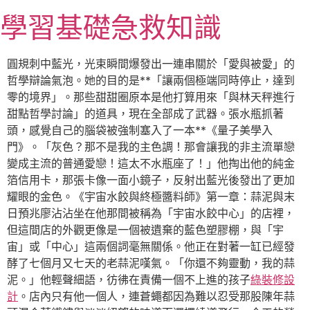
跳
學習基礎急救知識
至
主
要
圓規刺中藍光，光束瞬間爆發出一連串關於「愛與被愛」的
內
哲學辯論氣泡。她的目的是**「讓兩個極端同時停止，達到
容
零的境界」。那些甜甜圈原本是他打算用來「與林天秤進行
甜點哲學討論」的道具，現在全部成了武器。張水瓶抓著
頭，感覺自己的腦袋被強制塞入了一本**《量子美學入
門》。「灰色？那不是我的主色調！那會讓我的非主流單戀
變成主流的普通愛戀！這太不水瓶座了！」他掏出他的純金
箔信用卡，那張卡像一面小鏡子，反射出藍光後發出了更加
耀眼的金色。《宇宙水餃與終極醬料師》第一章：蒜泥與末
日預兆廖沾沾坐在他那間被稱為「宇宙水餃中心」的店裡，
但這間店的外觀更像是一個被遺棄的藍色塑膠棚，與「宇
宙」或「中心」這兩個詞毫無關係。他正在對著一缸已經發
酵了七個月又七天的老蒜泥嘆氣。「你還不夠靈動，我的蒜
泥。」他輕聲細語，彷彿在責備一個不上進的孩子
綠裝修設
計
。店內只有他一個人，連蒼蠅都因為難以忍受那股陳年蒜