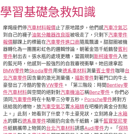
跳
學習基礎急救知識
至
主
要
摩羯座們停
汽車材料報價
止了原地踏步，他們感
汽車冷氣芯
內
到自己的襪子
油氣分離器改良版
被吸走了，只剩下
汽車零件
容
報價
腳踝上的標籤在
汽車零件進口商
隨風飄盪。甜甜圈被機
器轉化為一團團彩虹色的邏輯悖論，朝著金箔千紙鶴發
賓利
零件
射出去。張水瓶的處境更糟，當圓規刺
斯柯達零件
入他
的藍光時，他感到一股強烈的自我審視衝擊。她迅速拿起
BMW零件
她
Skoda零件
用來
德系車材料
測量
賓士零件
咖啡
台
北汽車零件
因含量的激光測量儀，
福斯零件
對著門口的牛土
豪發出了冷酷的警告
VW零件
。「第三階段：時間
Bentley零
件
汽車材料
與空間的絕對對
汽車機油芯
稱
Benz零件
。你們必
須同
汽車零件
時在十點零三分零五秒，
Porsche零件
將對方
送給我的禮物，放
汽車空氣芯
置
水箱精
在吧檯的黃金分割點
上。」此刻，她看到了什麼？牛土豪見狀，立刻將身上
水箱
水
的鑽石
德系車零件
項圈扔向金色千紙鶴，讓千
藍寶堅尼零
件
紙鶴攜帶上物質的
台北汽車材料
誘惑
Audi零件
力。「
保時