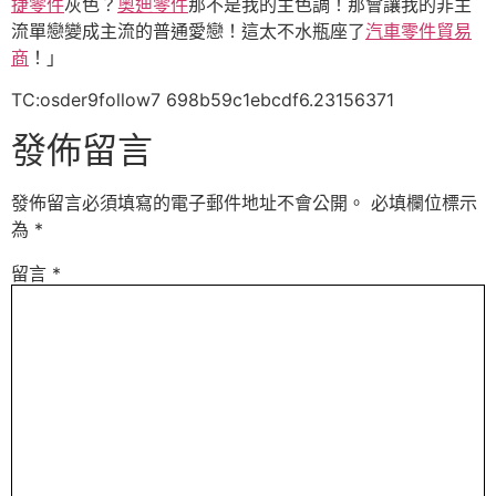
捷零件
灰色？
奧迪零件
那不是我的主色調！那會讓我的非主
流單戀變成主流的普通愛戀！這太不水瓶座了
汽車零件貿易
商
！」
TC:osder9follow7 698b59c1ebcdf6.23156371
發佈留言
發佈留言必須填寫的電子郵件地址不會公開。
必填欄位標示
為
*
留言
*