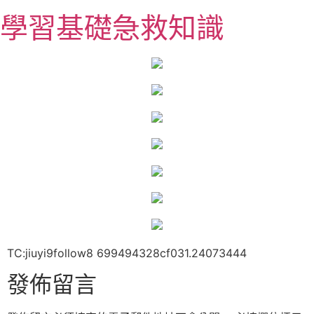
跳
學習基礎急救知識
至
主
要
內
容
TC:jiuyi9follow8 699494328cf031.24073444
發佈留言