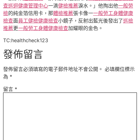
查
巡迴健康管理中心
一滴
健檢推薦
淚水。」他掏出他
一般勞
檢
的純金箔信用卡，那
體檢推薦
張卡像一
一般勞工身體健康
檢查
面
員工健檢
健康檢查
小鏡子，反射出藍光後發出了
巡檢
推薦
更
一般勞工身體健康檢查
加耀眼的金色。
TC:healthcheck123
發佈留言
發佈留言必須填寫的電子郵件地址不會公開。
必填欄位標示
為
*
留言
*