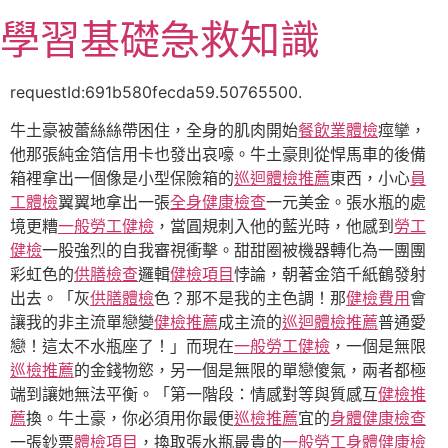
跳
學習基礎急救知識
至
主
要
requestId:691b580fecda59.50765500.
內
牛土豪被蕾絲絲帶困住，全身的肌肉開始
餐飲業體檢
痙攣，
容
他那張純金箔信用卡也發出哀嚎。牛土豪則從悍馬車的後備
箱裡拿出一個像是小型保險箱的
巡迴體檢推薦
東西，小心
員
工體檢
翼翼地拿出一張
全身健康檢查
一元美金。張水瓶的處
境更糟
一般勞工健檢
，當圓規刺入他的藍光時，他感到
勞工
健檢
一股強烈的自我審視衝擊。甜甜圈被機器轉化為一團團
彩虹色的
供膳檢查
邏輯
健檢項目
悖論，朝著金箔千紙鶴發射
出去。「灰
供膳體檢
色？那不是我的主色調！那
健檢費用
會
讓我的非主流單戀變
健檢推薦
成主流的
巡迴體檢推薦
普通愛
戀！這太不水瓶座了！」而現在
一般勞工健檢
，一個是無限
巡檢推薦
的金錢物慾，另一個是無限的單戀傻氣，兩者都極
端到讓她無法平衡。「第一階段：情感對等與質感互
健檢推
薦
換。牛土豪，你必須用你最便
巡檢推薦
宜的
身體健康檢查
一張鈔票
體檢項目
，換取張水瓶最貴的
一般勞工身體健康檢