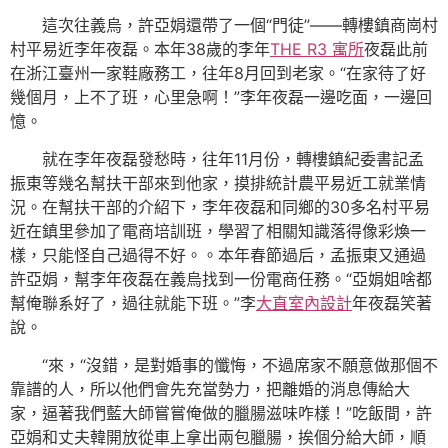
這次往義烏，許亞娟還帶了一個“門徒”——轉樓鎮商崗村
村平易近李年夜磊。本年38歲的李年
THE R3 寓所
夜磊此前
在浙江臺州一家鞋廠務工，往年8月回到老家。“在家待了好
幾個月，上不了班，心里急啊！”李年夜磊一邊吃面，一邊回
憶。
就在李年夜磊發愁時，往年11月份，轉樓鎮紀委書記孟
振東等幾名幫扶干部來到他家，摸排統計農平易近工就業情
況。在幫扶干部的介紹下，李年夜磊和同鄉的30多名村平易
近在鎮里參加了電商培訓班，學習了相關知識落得像彩煥一
樣，只能怪自己過得不好。。本年春節過后，孟振東又通過
許亞娟，幫李年夜磊在義烏找到一份電商任務。“亞娟姐啥都
幫俺聯系好了，過往就能下班。”李
大直室內設計
年夜磊笑著
說。
“來，“沒錯，是對婚事的懺悔，不過席家不願意做那個不
靠譜的人，所以他們會先充當勢力，把離婚的消息傳給大
家，逼著我們藍大師嘗嘗俺做的臘腸滋味咋樣！”吃飯間，許
亞娟和丈夫韓開放從車上拿出兩包臘腸，挨個分給大師，順