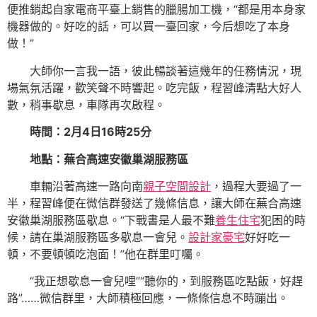
便推銷起自家電商平臺上銷售的臘腸加工機，“都是用本身家
機器做的。好吃的話，可以買一臺回家，今后想吃了本身
做！”
大師你一言我一語，彼此暢談著這幾年的任務情況，現
場氣氛活躍，歡笑聲不時響起。吃完飯，程習峰清點大好人
數，稍事歇息，車隊再次啟程。
時間：2月4日16時25分
地點：蕪合高速安徽巢湖服務區
車輛沿著高速一路向南
親子空間設計
，過程大要過了一
半，程習峰便在微信群發送了幾條信息，讓大師在蕪合高速
安徽巢湖服務區歇息。“下戰書是人最不難
養生住宅
犯困的時
候，請在巢湖服務區多歇息一會兒。
設計家豪宅
好好吃一
頓，不要頓頓吃泡面！”他在群里叮囑。
“我正想歇息一會兒哩”“聽你的，到服務區吃點飯，好趕
路”……微信群里，大師積極回應，一條條信息不時蹦出。