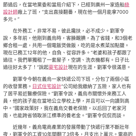
節過后，在當地黨委和當局介紹下，已經到廣州一家造船
綠
設計師
廠上了班，“支出直接翻番，現在他一個月能拿7000
多元。”
在外務工，非常不易，彼此攙扶，必不成少。劉軍令
說，多年前，他剛到義烏時，害臊靦腆，為了省錢，和3個老
鄉合租一處，共用一個電飯煲做飯，吃的是水煮菜加點鹽。
現在已務工12年的他，自負、從容許多。“老婆和孩子都跟了
過往。我們單獨租了一套屋子，空調、洗衣機都有。日子比
過往好太多了！”說起
豪宅設計
現在的生涯，劉軍令很滿意。
劉軍令今朝在義烏一家快遞公司下班，分包了兩個小區
的收發業務。
日式住宅設計
“公司給我繳納了五險，家人也有
了居平易近醫療保險。”劉軍令說，義烏市關懷外來務工人
員，他的孩子能在當地公立學校上學，并且可以一向讀到高
中。“國家政策好，我在義烏交養老保險，以后回了老家河
南，也能跨省領取浙江標準的養老金。”劉軍令侃侃而談。
近幾年，義烏電商產業的發展帶動了快遞行業不斷壯年
夜，劉軍令的工資10年間翻了3倍多，月支出上萬元。電商的