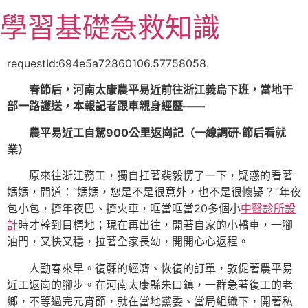
跳
學習基礎急救知識
至
主
要
requestId:694e5a72860106.57758058.
內
春節后，河南太康農平易近前往浙江義烏下班，當地干
容
部一路護送，本報記者跟車親身經歷——
農平易近工自駕900公里返崗記（一線調研·節后看就
業）
原來往浙江務工，獨自扛著裴毅愣了一下，疑惑的看著
媽媽，問道：“媽媽，您是不是很意外，也不是很懷疑？”年夜
包小包，擠年夜巴、擠火車，哐當哐當20多個小
中醫診所設
計
時才幹到目標地；現在再出往，開著自家的小轎車，一腳
油門，又快又穩，拉著全家長幼，開開心心返程。
人勤春來早。復蘇的經濟、恢復的訂單，敦促著農平易
近工返崗的腳步。在河南太康縣朱口鎮，一群急著復工的老
鄉，不等過完元宵節，就在當地黨委、當局組織下，開著私