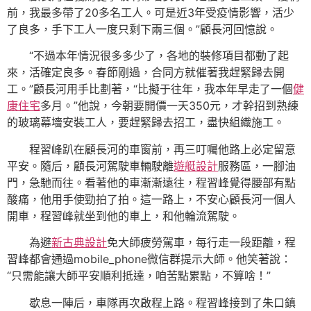
前，我最多帶了20多名工人。可是近3年受疫情影響，活少
了良多，手下工人一度只剩下兩三個。”顧長河回憶說。
“不過本年情況很多多少了，各地的裝修項目都動了起
來，活確定良多。春節剛過，合同方就催著我趕緊歸去開
工。”顧長河用手比劃著，“比擬于往年，我本年早走了一個
健
康住宅
多月。”他說，今朝要開價一天350元，才幹招到熟練
的玻璃幕墻安裝工人，要趕緊歸去招工，盡快組織施工。
程習峰趴在顧長河的車窗前，再三叮囑他路上必定留意
平安。隨后，顧長河駕駛車輛駛離
遊艇設計
服務區，一腳油
門，急馳而往。看著他的車漸漸遠往，程習峰覺得腰部有點
酸痛，他用手使勁拍了拍。這一路上，不安心顧長河一個人
開車，程習峰就坐到他的車上，和他輪流駕駛。
為避
新古典設計
免大師疲勞駕車，每行走一段距離，程
習峰都會通過mobile_phone微信群提示大師。他笑著說：
“只需能讓大師平安順利抵達，咱苦點累點，不算啥！”
歇息一陣后，車隊再次啟程上路。程習峰接到了朱口鎮