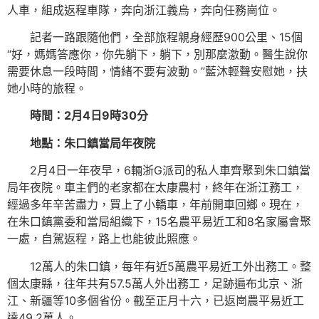
人車，組成返程車隊，奔向浙江義烏，奔向任務崗位。
記者一路跟隨他們，全部旅程親身經歷900公里、15個
“好，媽媽答應你，你先躺下，躺下，別那麼激動。醫生說你
需要休息一段時間，情緒不要有波動。”藍沐輕聲安慰她，扶
她小時的旅程。
時間：2月4日9時30分
地點：朱口鎮當局年夜院
2月4日一年夜早，6輛浙G派司的私人車齊聚到朱口鎮當
局年夜院。車主們的老家都在太康農村，終年在浙江務工，
經過多年辛苦盡力，買上了小轎車，年前開車回鄉。現在，
在朱口鎮黨委和當局組織下，15名農平易近工和8名家屬會聚
一處，自駕返程，路上也能彼此照應。
12萬人的朱口鎮，每年有近5萬農平易近工外出務工。整
個太康縣，往年共有57.5萬人外出務工，足跡遍布北京、浙
江、新疆等10多個省份。截至正月十六，已返崗農平易近工
達49.2萬人。