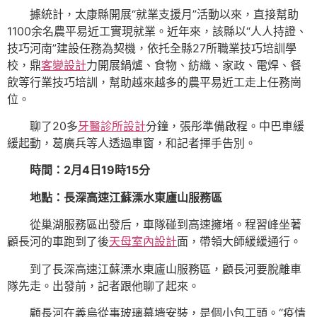
據統計，太康縣開展“就業支援月”活動以來，直接幫助
1100余名農平易近工實現就業。近年來，該縣以“人人持證、
技巧河南”建設任務為契機，依托全縣27所職業技巧培訓學
校，鼎
客變設計
力開展鍋爐、食物、紡織、家政、電焊、餐
飲等行業技巧培訓，幫助越來越多的農平易近工走上任務崗
位。
聊了20多
牙醫診所設計
分鐘，張彤準備啟程。中巴車緩
緩起動，葛廣兵等人透過車窗，和記者揮手告別。
時間：2月4日19時15分
地點：長深高速江蘇溧水東廬山服務區
從巢湖服務區出發后，車隊碰到高速擁堵。程習峰坐著
顧長河的車跑到了後
天母室內設計
面，帶領大師緩緩通行。
到了長深高速江蘇溧水東廬山服務區，顧長河要脫離車
隊先走。出發前，記者跟他聊了起來。
顧長河在義烏從事玻璃幕墻安裝，是個小包工頭。“疫情