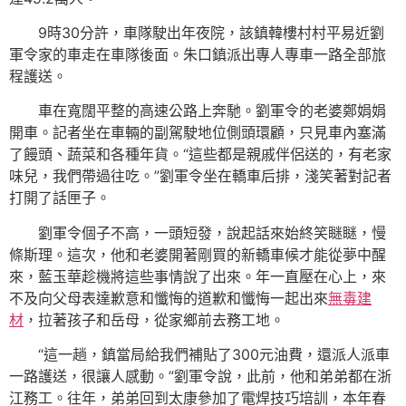
9時30分許，車隊駛出年夜院，該鎮韓樓村村平易近劉
軍令家的車走在車隊後面。朱口鎮派出專人專車一路全部旅
程護送。
車在寬闊平整的高速公路上奔馳。劉軍令的老婆鄭娟娟
開車。記者坐在車輛的副駕駛地位側頭環顧，只見車內塞滿
了饅頭、蔬菜和各種年貨。“這些都是親戚伴侶送的，有老家
味兒，我們帶過往吃。”劉軍令坐在轎車后排，淺笑著對記者
打開了話匣子。
劉軍令個子不高，一頭短發，說起話來始終笑瞇瞇，慢
條斯理。這次，他和老婆開著剛買的新轎車候才能從夢中醒
來，藍玉華趁機將這些事情說了出來。年一直壓在心上，來
不及向父母表達歉意和懺悔的道歉和懺悔一起出來
無毒建
材
，拉著孩子和岳母，從家鄉前去務工地。
“這一趟，鎮當局給我們補貼了300元油費，還派人派車
一路護送，很讓人感動。”劉軍令說，此前，他和弟弟都在浙
江務工。往年，弟弟回到太康參加了電焊技巧培訓，本年春