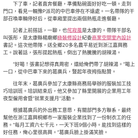
下了車，記者直奔餐廳，準備點碗面好好吃一頓。走到
門口，看見一輛豫P派司的中巴車停在不遠處。一名帶隊的干
部召喚車輛停好后，從車廂里提出兩個熱瓶走進餐廳。
記者上前搭話，一聊，也
侘寂風
是太康的。帶隊干部名
叫張彤，是太康縣楊廟鄉
綠裝修設計
紀委
商業空間室內設計
書記。這次他帶隊，送全鄉20多名農平易近到浙江嘉興務
工。說著話，張彤提起熱瓶，倒出了熱騰騰的胡辣湯。
“好喝！張書記想得真周密，還給俺們帶了胡辣湯。”喝上
一口，從中巴車下來的葛廣兵，豎起年夜拇指點贊。
往年末，葛廣兵參加了太康縣商務局舉辦的服裝加工技
巧培訓班。培訓結束后，他又參加了縣里開展的企業用工年
夜型僱用會暨“就業支援月”活動。
根據葛廣兵的外出務工意愿，有關部門多方聯系，最終
幫他在浙江嘉興桐鄉市一家服裝企業找到了一份制衣工的任
務。“每月工資六七千元，一天下班9個小時。能找到這樣的
好任務，俺心里很高興。”葛廣兵臉上掛滿笑臉。