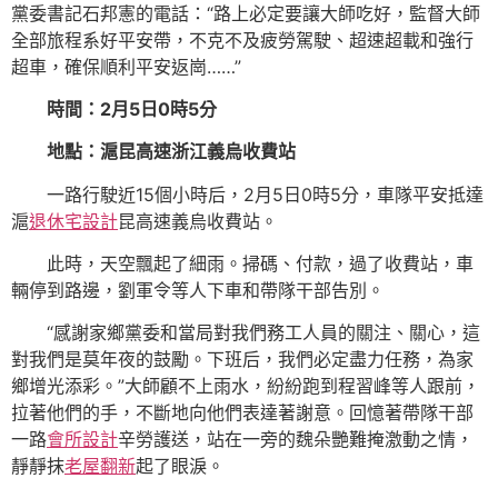
黨委書記石邦憲的電話：“路上必定要讓大師吃好，監督大師
全部旅程系好平安帶，不克不及疲勞駕駛、超速超載和強行
超車，確保順利平安返崗……”
時間：2月5日0時5分
地點：滬昆高速浙江義烏收費站
一路行駛近15個小時后，2月5日0時5分，車隊平安抵達
滬
退休宅設計
昆高速義烏收費站。
此時，天空飄起了細雨。掃碼、付款，過了收費站，車
輛停到路邊，劉軍令等人下車和帶隊干部告別。
“感謝家鄉黨委和當局對我們務工人員的關注、關心，這
對我們是莫年夜的鼓勵。下班后，我們必定盡力任務，為家
鄉增光添彩。”大師顧不上雨水，紛紛跑到程習峰等人跟前，
拉著他們的手，不斷地向他們表達著謝意。回憶著帶隊干部
一路
會所設計
辛勞護送，站在一旁的魏朵艷難掩激動之情，
靜靜抹
老屋翻新
起了眼淚。