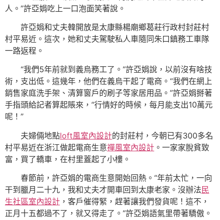
人。”許亞娟吃上一口泡面笑著說。
許亞娟和丈夫韓開放是太康縣楊廟鄉葛莊行政村封莊村
村平易近。這次，她和丈夫駕駛私人車隨同朱口鎮務工車隊
一路返程。
“我們5年前就到義烏務工了。”許亞娟說，以前沒有啥技
術，支出低。這幾年，他們在義烏干起了電商。“我們在網上
銷售家庭洗手架、清算窗戶的刷子等家居用品。”許亞娟掰著
手指頭給記者算起賬來，“行情好的時候，每月能支出10萬元
呢！”
夫婦倆地點
loft風室內設計
的封莊村，今朝已有300多名
村平易近在浙江做起電商生意
禪風室內設計
。一家家脫貧致
富，買了轎車，在村里蓋起了小樓。
春節前，許亞娟的電商生意開始回熱。“年前太忙，一向
干到臘月二十九，我和丈夫才開車回到太康老家。沒辦法
民
生社區室內設計
，客戶催得緊，趕著讓我們發貨呢！這不，
正月十五都過不了，就又得走了。”許亞娟語氣里帶著驕傲。