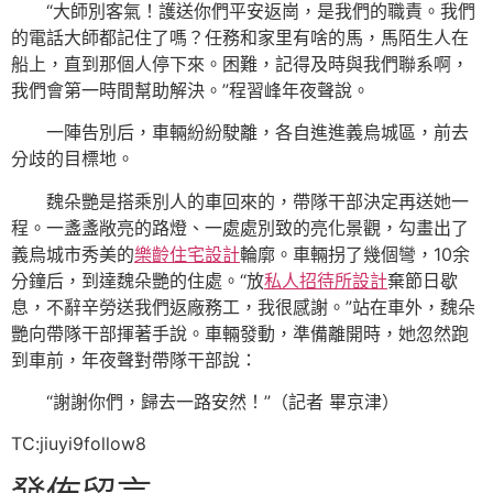
“大師別客氣！護送你們平安返崗，是我們的職責。我們
的電話大師都記住了嗎？任務和家里有啥的馬，馬陌生人在
船上，直到那個人停下來。困難，記得及時與我們聯系啊，
我們會第一時間幫助解決。”程習峰年夜聲說。
一陣告別后，車輛紛紛駛離，各自進進義烏城區，前去
分歧的目標地。
魏朵艷是搭乘別人的車回來的，帶隊干部決定再送她一
程。一盞盞敞亮的路燈、一處處別致的亮化景觀，勾畫出了
義烏城市秀美的
樂齡住宅設計
輪廓。車輛拐了幾個彎，10余
分鐘后，到達魏朵艷的住處。“放
私人招待所設計
棄節日歇
息，不辭辛勞送我們返廠務工，我很感謝。”站在車外，魏朵
艷向帶隊干部揮著手說。車輛發動，準備離開時，她忽然跑
到車前，年夜聲對帶隊干部說：
“謝謝你們，歸去一路安然！”（記者 畢京津）
TC:jiuyi9follow8