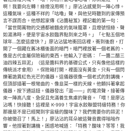
啊！我要向左轉！綠燈沒用啊！」廖沾沾感覺到一陣心悸。
這種氣味，這種不祥的「咕嚕」聲，與他兒時聽到的家傳預
言不謀而合。他想起家傳《沾醬秘笈》裡記載的第一句：
「當世間萬物的交通都被麵皮的氣味籠罩，且燈號恒綠、聲
如湯沸時，便是宇宙水餃臨界點到來之時。」「七點五個地
球年…怎麼這麼快？」廖沾沾猛地衝回店裡，衝到後廚，打
開了一個藏在舊冰櫃後面的暗門。暗門裡放著一個老舊的、
像是古代金屬保險箱的東西。他輸入了密碼：「一醬二醋三
油四辣五蒜泥」（這是醬料界的基礎公式，只有像他這樣的
傳統派才會用）。保險箱打開，裡面沒有黃金，只有一個閃
爍著詭異紅色光芒的儀器。這儀器很像一個老式的對講機，
但頂部插著一根彎曲的、像韭菜一樣的天線。他顫抖著拿起
儀器，按下通話鈕。儀器發出「滋——」的電流聲，接著傳
來一陣高八度、急促且充滿養生焦慮的聲音。「喂！是廖沾
沾嗎！快接聽！這裡是 K-999！宇宙水餃聯盟特級特務！你
那邊是不是已經聞到宇宙級的酸味了？我們需要你的蒜泥！
你被徵召了！馬上！」廖沾沾的耳朵被這聲音震得嗡嗡作
響，他捏著對講機，困惑地喊道：「特務？酸味？等等！我