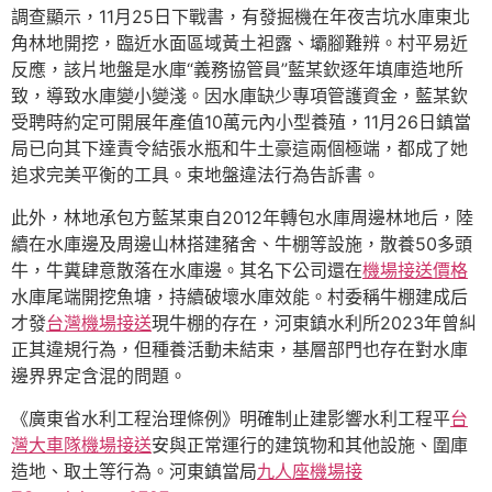
調查顯示，11月25日下戰書，有發掘機在年夜吉坑水庫東北
角林地開挖，臨近水面區域黃土袒露、壩腳難辨。村平易近
反應，該片地盤是水庫“義務協管員”藍某欽逐年填庫造地所
致，導致水庫變小變淺。因水庫缺少專項管護資金，藍某欽
受聘時約定可開展年產值10萬元內小型養殖，11月26日鎮當
局已向其下達責令結張水瓶和牛土豪這兩個極端，都成了她
追求完美平衡的工具。束地盤違法行為告訴書。
此外，林地承包方藍某東自2012年轉包水庫周邊林地后，陸
續在水庫邊及周邊山林搭建豬舍、牛棚等設施，散養50多頭
牛，牛糞肆意散落在水庫邊。其名下公司還在
機場接送價格
水庫尾端開挖魚塘，持續破壞水庫效能。村委稱牛棚建成后
才發
台灣機場接送
現牛棚的存在，河東鎮水利所2023年曾糾
正其違規行為，但種養活動未結束，基層部門也存在對水庫
邊界界定含混的問題。
《廣東省水利工程治理條例》明確制止建影響水利工程平
台
灣大車隊機場接送
安與正常運行的建筑物和其他設施、圍庫
造地、取土等行為。河東鎮當局
九人座機場接