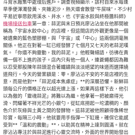
斗背水廠集中處理后進戶。調查視頻顯示，該村自來水每逢
旱季便渾濁發黃、夾雜泥沙，熱天還會散發“牛屎味”，不少村
平易近寧愿飲用溪水、井水，也《宇宙水餃與終極醬料師》
機場接送包車
第一章：蒜泥與末日預兆廖沾沾坐在他那間被
稱為「宇宙水餃中心」的店裡，但這間店的外觀更像是一個
被遺棄的藍色塑膠棚，與「宇宙」或「中心」這兩個詞毫無
關係。他正在對著一缸已經發酵了七個月又七天的老蒜泥嘆
氣。「你還不夠靈動，我的蒜泥。」他輕聲細語，彷彿在責
備一個不上進的孩子。店內只有他一個人，連蒼蠅都因為難
以忍受那股陳年蒜頭混合著鐵鏽與淡淡絕望的味道而選擇繞
道飛行。今天的營業額是：零。廖沾沾不安的不是店裡的生
意，而是他對**「蒜泥成本焦慮症」**的深層恐懼。新鮮蒜
頭每公斤的價格正在以超光速上漲，如果再這樣下去，他引
以為傲的「靈魂蒜泥」將難以為繼。他拿著一把被磨得光
滑、閃耀著不祥光芒的小銀勺，從缸底撈起一坨濃稠的、顏
色介於灰綠與土黃之間的發酵物。這蒜泥被他照顧得像稀世
珍寶，每隔三小時，他就要用手指彈一下缸邊，確保它能感
受到**「溫和的震動」**，以助其在精神上達到圓滿。就在
廖沾沾專注於與蒜泥進行心靈交流時，外面的世界開始發出