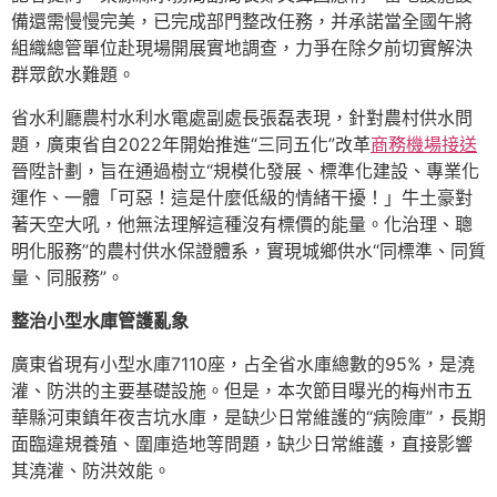
備還需慢慢完美，已完成部門整改任務，并承諾當全國午將
組織總管單位赴現場開展實地調查，力爭在除夕前切實解決
群眾飲水難題。
省水利廳農村水利水電處副處長張磊表現，針對農村供水問
題，廣東省自2022年開始推進“三同五化”改革
商務機場接送
晉陞計劃，旨在通過樹立“規模化發展、標準化建設、專業化
運作、一體「可惡！這是什麼低級的情緒干擾！」牛土豪對
著天空大吼，他無法理解這種沒有標價的能量。化治理、聰
明化服務”的農村供水保證體系，實現城鄉供水“同標準、同質
量、同服務”。
整治小型水庫管護亂象
廣東省現有小型水庫7110座，占全省水庫總數的95%，是澆
灌、防洪的主要基礎設施。但是，本次節目曝光的梅州市五
華縣河東鎮年夜吉坑水庫，是缺少日常維護的“病險庫”，長期
面臨違規養殖、圍庫造地等問題，缺少日常維護，直接影響
其澆灌、防洪效能。