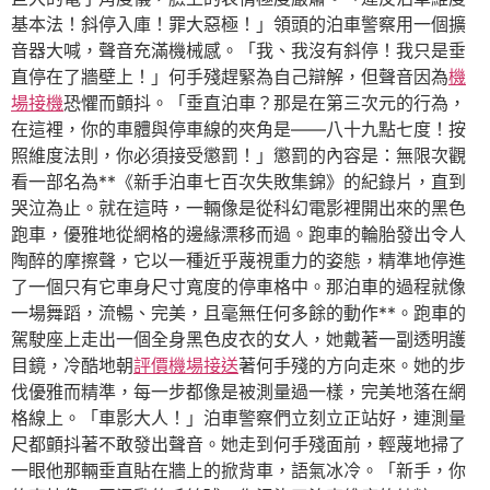
基本法！斜停入庫！罪大惡極！」領頭的泊車警察用一個擴
音器大喊，聲音充滿機械感。「我、我沒有斜停！我只是垂
直停在了牆壁上！」何手殘趕緊為自己辯解，但聲音因為
機
場接機
恐懼而顫抖。「垂直泊車？那是在第三次元的行為，
在這裡，你的車體與停車線的夾角是——八十九點七度！按
照維度法則，你必須接受懲罰！」懲罰的內容是：無限次觀
看一部名為**《新手泊車七百次失敗集錦》的紀錄片，直到
哭泣為止。就在這時，一輛像是從科幻電影裡開出來的黑色
跑車，優雅地從網格的邊緣漂移而過。跑車的輪胎發出令人
陶醉的摩擦聲，它以一種近乎蔑視重力的姿態，精準地停進
了一個只有它車身尺寸寬度的停車格中。那泊車的過程就像
一場舞蹈，流暢、完美，且毫無任何多餘的動作**。跑車的
駕駛座上走出一個全身黑色皮衣的女人，她戴著一副透明護
目鏡，冷酷地朝
評價機場接送
著何手殘的方向走來。她的步
伐優雅而精準，每一步都像是被測量過一樣，完美地落在網
格線上。「車影大人！」泊車警察們立刻立正站好，連測量
尺都顫抖著不敢發出聲音。她走到何手殘面前，輕蔑地掃了
一眼他那輛垂直貼在牆上的掀背車，語氣冰冷。「新手，你