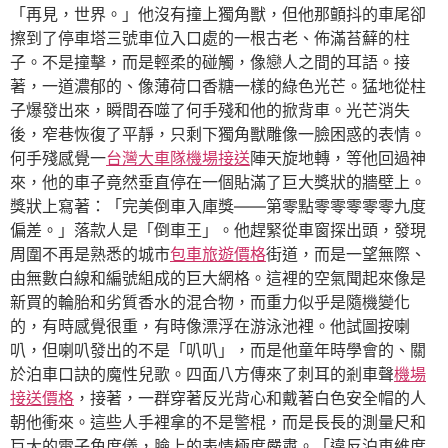
「再見，世界。」他沒有撞上獨角獸，但他那顫抖的車尾卻
擦到了停車塔三號車位入口處的一根古老、佈滿苔蘚的柱
子。不是撞擊，而是輕柔的碰觸，像戀人之間的耳語。接
著，一道濃郁的、像薄荷口香糖一樣的綠色光芒。猛地從柱
子爆發出來，瞬間吞噬了何手殘和他的掀背車。光芒消失
後，窄巷恢復了平靜，只剩下獨角獸雕像一臉困惑的表情。
何手殘感覺一
台灣大車隊機場接送
陣天旋地轉，等他回過神
來，他的車子竟然垂直停在一個貼滿了巨大獎狀的牆壁上。
獎狀上寫著：「完美倒車入庫獎——第零點零零零零零九度
偏差。」落款人是「倒車王」。他趕緊從車窗探出頭，發現
周圍不再是熟悉的城市
包車旅遊價格
街道，而是一望無際、
由無數白線和編號組成的巨大網格。這裡的空氣聞起來像是
新買的輪胎和劣質香水的混合物，而重力似乎是隨機變化
的，有時感覺很重，有時像漂浮在游泳池裡。他試圖按喇
叭，但喇叭發出的不是「叭叭」，而是他童年時學會的、關
於泊車口訣的魔性兒歌。四面八方傳來了刺耳的剎車聲
機場
接送價格
，接著，一群穿著反光背心和戴著白色安全帽的人
朝他衝來。這些人手裡拿的不是警棍，而是長長的測量尺和
巨大的電子角度儀，臉上的表情極度嚴肅。「違反泊車維度