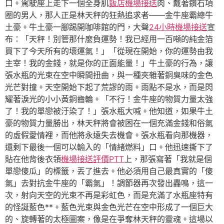
口。駕駛座上走下一個全身肌
飯店機場接送
肉、戴著鑽石項
圈的男人，那人正是林天秤的狂熱追求者——金牛座霸總牛
土豪。牛土豪一腳踢開咖啡館的門，大聲
24小時機場接送
宣
布：「天秤！別管那什麼負運勢！我已經用一百噸的純金箔
買下了今天所有的壞運氣！」「從現在開始，你的運勢由我
主宰！我的金錢，就是你的正面能量！」牛土豪的行為，讓
張水瓶的光束在空中瞬間扭曲，與一種夾雜著銅臭味的金色
光芒對撞。天空開始下起了荒謬的雨。雨點不是水，而是閃
耀著淚光的小小黃銅齒輪。「不行！金牛座的物質力量太強
了！我的單戀被汙染了！」張水瓶大喊。他知道，如果牛土
豪的物質力量勝出，林天秤將會被困在一個充滿金錢和俗氣
的虛假愛情裡，而他將永遠失去機會。張水瓶看向那機器，
還剩下最後一個可以輸入的「情緒燃料」口。他迅速撕下了
貼在他背後衣領
機場接送評價PTT
上，那張寫著「我就是個
單戀傻瓜」的標籤，丟了進去。他必須用自己最真實的「傻
氣」去對抗金牛座的「霸氣」！調節器再次發出轟鳴，這一
次，射向天空的光束不再是彩虹色，而是充滿了水瓶座特有
的怪誕藍色**。藍色光束與金色光芒在空中形成了一個巨大
的、旋轉著的太極圖案，像是在爭奪林天秤的靈魂。這場以