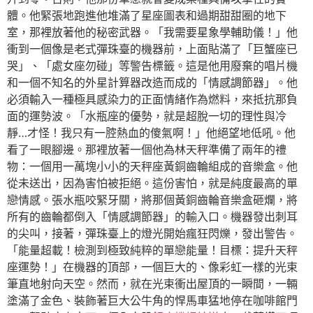
體。他緊張地跑進他堆滿了星座圖表和過期甜甜圈的地下
室，那裡放著他的秘密武器。「我需要星象學輔助儀！」他
衝到一個像是老式彈珠臺的機器前，上面貼滿了「巨蟹座已
哭」、「處女座勿碰」等警告標籤。這是他用廢棄的唱片機
和一個不知名的外星計算器改造而成的「情感調節器」。他
必須輸入一種極具感染力的正面情緒作為燃料，來抵抗那負
面的運勢波。「水瓶座的優勢，就是超脫一切的理性與冷
靜…才怪！我只有一腔熱血的傻氣啊！」他絕望地低吼。他
看了一眼腳邊。那裡放著一個他為林天秤準備了兩年的禮
物：一個用一萬塊小小的天秤座黃銅齒輪組成的音樂盒。他
從未送出，因為害怕被拒絕。這份害怕，就是純度最高的單
戀情感。張水瓶咬緊牙關，將那個黃銅齒輪音樂盒砸爛，將
所有的齒輪都倒入「情感調節器」的輸入口。機器發出刺耳
的尖叫，接著，彈珠臺上的燈光開始瘋狂閃爍，發出警告。
「能量超載！檢測到極致純粹的單戀能量！目標：提升天秤
座運勢！」在機器的頂部，一個巨大的、像彩虹一樣的光束
筆直地射向天空。然而，就在光束衝出屋頂的一瞬間，一輛
塗滿了金色、裝飾著巨大公牛角的悍馬車猛地停在咖啡館門