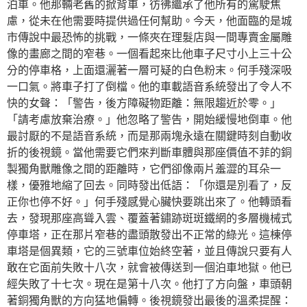
泊車。他那輛老舊的掀背車，彷彿繼承了他所有的駕駛焦
慮，從未在他需要時提供過任何幫助。今天，他面臨的是城
市傳說中最恐怖的挑戰，一條夾在理髮店與一間專賣金屬雕
像的畫廊之間的窄巷。一個看起來比他車子尺寸小上三十公
分的停車格，上面還灑著一層可疑的白色粉末。何手殘深吸
一口氣。將車子打了倒檔。他的車載語音系統發出了令人不
快的女聲：「警告，後方障礙物距離：無限趨近於零。」
「請考慮放棄治療。」他忽略了警告，開始緩慢地倒車。他
最討厭的不是語音系統，而是那兩塊永遠在關鍵時刻自動收
折的後視鏡。當他需要它們來判斷車體與那座價值不菲的銅
製獨角獸雕像之間的距離時，它們卻像兩片羞澀的耳朵一
樣，優雅地縮了回去。同時發出低語：「你還是別看了，反
正你也停不好。」何手殘感覺心臟快要跳出來了。他轉頭看
去，發現那座高聳入雲、覆蓋著鏽跡斑斑鐵網的多層機械式
停車塔，正在那片窄巷的盡頭散發出不正常的綠光。這棟停
車塔是個異類，它的三號車位始終空著，並且傳說只要有人
敢在它面前失敗十八次，就會被傳送到一個泊車地獄。他已
經失敗了十七次。現在是第十八次。他打了方向盤，車頭朝
著銅獨角獸的方向猛地偏轉。後視鏡發出最後的溫柔提醒：