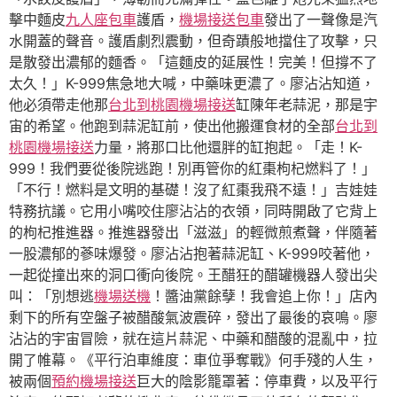
擊中麵皮
九人座包車
護盾，
機場接送包車
發出了一聲像是汽
水開蓋的聲音。護盾劇烈震動，但奇蹟般地擋住了攻擊，只
是散發出濃郁的麵香。「這麵皮的延展性！完美！但撐不了
太久！」K-999焦急地大喊，中藥味更濃了。廖沾沾知道，
他必須帶走他那
台北到桃園機場接送
缸陳年老蒜泥，那是宇
宙的希望。他跑到蒜泥缸前，使出他搬運食材的全部
台北到
桃園機場接送
力量，將那口比他還胖的缸抱起。「走！K-
999！我們要從後院逃跑！別再管你的紅棗枸杞燃料了！」
「不行！燃料是文明的基礎！沒了紅棗我飛不遠！」吉娃娃
特務抗議。它用小嘴咬住廖沾沾的衣領，同時開啟了它背上
的枸杞推進器。推進器發出「滋滋」的輕微煎煮聲，伴隨著
一股濃郁的蔘味爆發。廖沾沾抱著蒜泥缸、K-999咬著他，
一起從撞出來的洞口衝向後院。王醋狂的醋罐機器人發出尖
叫：「別想逃
機場送機
！醬油黨餘孽！我會追上你！」店內
剩下的所有空盤子被醋酸氣波震碎，發出了最後的哀鳴。廖
沾沾的宇宙冒險，就在這片蒜泥、中藥和醋酸的混亂中，拉
開了帷幕。《平行泊車維度：車位爭奪戰》何手殘的人生，
被兩個
預約機場接送
巨大的陰影籠罩著：停車費，以及平行