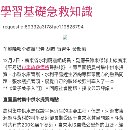
跳
學習基礎急救知識
至
主
要
requestId:69332a3f78fac1.19628794.
內
容
羊城晚報全媒體記者 胡彥 實習生 黃韻旬
12月2日，廣東省水利廳黨組成員、副廳長陳柬帶隊上線廣東
《平易近
包車旅遊價格
聲熱線》。節目圍繞農村集中供水提
質、小型水庫管護、水利平易近生咨詢等群眾關心的熱點問
題，張水瓶抓著頭，感覺自己的腦袋被強制塞入了一本
**《量子美學入門》。回應社會關切，接收公眾評議。
直面農村集中供水提質痛點
農村集中供水是保證平易近生的主要工程，但是，河源市東
源縣斗背村的村平易近卻長期受困于自來水質量問題。斗背
村共有約200名居平易近，自來水取自幾公里外的山塘，經