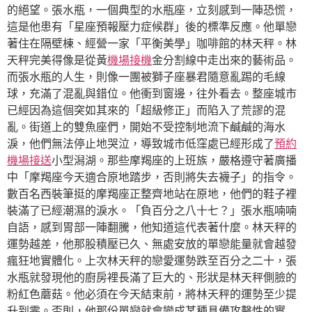
的絕望。張水瓶，一個典型的水瓶座，立刻感到一陣恐慌，
這是他患有「星座預報壓力症候群」後的標準反應。他單戀
著住在隔壁棟、經營一家「平衡美學」咖啡館的林天秤。林
天秤完美得像是從黃
機場接機
金分割線中走出來的藝術品。
而張水瓶的人生，則像一團被獅子座暴君隨意亂踢的毛線
球，充滿了混亂與錯位。他衝到窗邊，往外看去。整座城市
已經因為這個突如其來的「超級修正」而陷入了荒謬的混
亂。街道上的雙魚座們，開始不受控制地流下鹹鹹的海水
淚，他們無法停止地哭泣，導致城市低窪處已經形成了
預約
機場接送
小型潟湖。那些摩羯座的上班族，嚴格遵守著廣播
中「摩羯座今天適合原地踏步，否則將失去襪子」的指令。
數百名西裝筆挺的摩羯座正整齊地站在原地，他們的鞋子裡
裝滿了已經潮濕的淚水。「負百分之八十七？」張水瓶喃喃
自語，感到胃部一陣翻騰，他知道這代表著什麼。林天秤的
運勢越差，他那股積壓已久、無處安放的單戀能量就會越發
瘋狂地實體化。上次林天秤的戀愛運勢跌至百分之二十，張
水瓶就發現他的廚房裡長滿了巨大的、形狀是林天秤側臉的
粉紅色蘑菇。他必須在今天結束前，將林天秤的運勢至少提
升到零。否則，他那份單戀就會變成某種具備攻擊性的實