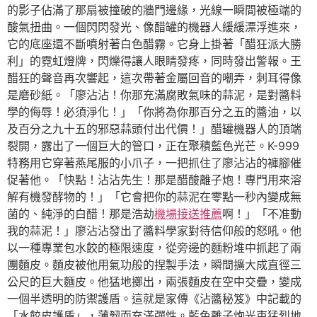
的影子佔滿了那扇被撞破的牆門邊緣，光線一瞬間被極端的
酸氣扭曲。一個閃閃發光、像醋罐的機器人緩緩漂浮進來，
它的底座還不斷噴射著白色醋霧。它身上掛著「醋狂派大勝
利」的霓虹燈牌，閃爍得讓人眼睛發疼，同時發出警報。王
醋狂的聲音再次響起，這次帶著金屬回音的嘲弄，刺耳得像
是磨砂紙。「廖沾沾！你那充滿腐敗氣味的蒜泥，是對醬料
學的侮辱！必須淨化！」「你將為你那百分之五的醬油，以
及百分之九十五的邪惡蒜頭付出代價！」醋罐機器人的頂端
裂開，露出了一個巨大的管口，正在聚積藍色光芒。K-999
特務用它穿著燕尾服的小爪子，一把抓住了廖沾沾的褲腳催
促著他。「快點！沾沾先生！那是醋酸離子炮！專門用來溶
解有機發酵物的！」「它會把你的蒜泥在零點一秒內變成無
菌的、純淨的白醋！那是浩劫
機場接送推薦
啊！」「不准動
我的蒜泥！」廖沾沾發出了醬料學家對待信仰般的怒吼。他
以一種專業包水餃的極限速度，從旁邊的麵粉堆中抓起了兩
團麵皮。麵皮被他用氣功般的捏製手法，瞬間擴大成直徑三
公尺的巨大麵皮。他猛地擲出，兩張麵皮在空中交疊，變成
一個半透明的防禦護盾。這就是家傳《沾醬秘笈》中記載的
「水餃皮護盾」，薄韌而充滿彈性。藍色離子炮光束猛烈地