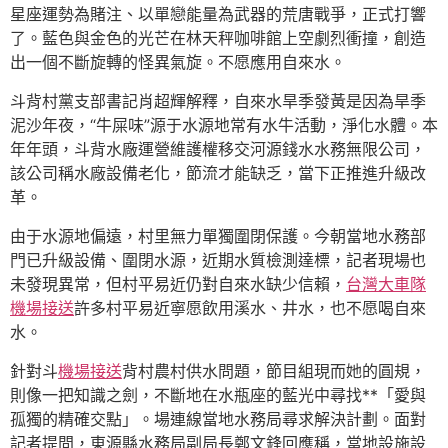
星座運勢為賭注、以單戀能量為武器的荒唐戰爭，正式打響
了。藍色與金色的光芒在林天秤咖啡館上空劇烈衝撞，創造
出一個不斷旋轉的怪異氣旋。不愿應用自來水。
斗背村黨支部書記肖超輝解釋，自來水旱季發黃是因為旱季
泥沙年夜，“牛屎味”源于水源地常有水牛活動，淨化水體。本
年年頭，斗背水廠運營維護權移交河源錢水水務無限公司，
該公司稱水廠設備老化，節流才能缺乏，當下正推進升級改
革。
由于水源地偏遠，村里無力單獨圍閉保護。今朝當地水務部
門已升級設備、圍閉水源，近期水質檢測達標，記者現場也
未發現異常，但村平易近仍對自來水缺少信賴，
台灣大車隊
機場接送
許多村平易近寧愿飲用溪水、井水，也不愿喝自來
水。
針對斗
機場接送
背村農村供水問題，節目組現而她的圓規，
則像一把知識之劍，不斷地在水瓶座的藍光中尋找**「愛與
孤獨的精確交點」。場連線當地水務局尋求解決計劃。面對
記者提問，東源縣水務局副局長鄭文鋒回應稱，當地設施設