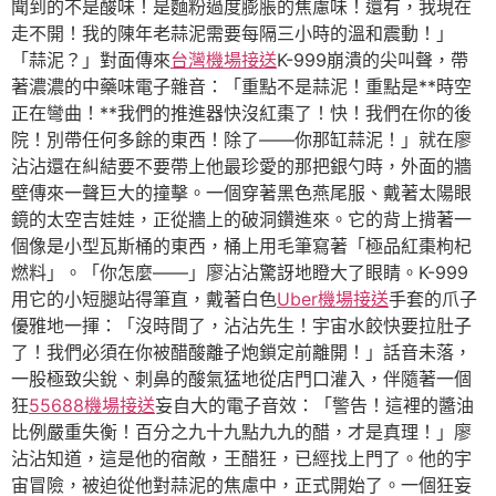
聞到的不是酸味！是麵粉過度膨脹的焦慮味！還有，我現在
走不開！我的陳年老蒜泥需要每隔三小時的溫和震動！」
「蒜泥？」對面傳來
台灣機場接送
K-999崩潰的尖叫聲，帶
著濃濃的中藥味電子雜音：「重點不是蒜泥！重點是**時空
正在彎曲！**我們的推進器快沒紅棗了！快！我們在你的後
院！別帶任何多餘的東西！除了——你那缸蒜泥！」就在廖
沾沾還在糾結要不要帶上他最珍愛的那把銀勺時，外面的牆
壁傳來一聲巨大的撞擊。一個穿著黑色燕尾服、戴著太陽眼
鏡的太空吉娃娃，正從牆上的破洞鑽進來。它的背上揹著一
個像是小型瓦斯桶的東西，桶上用毛筆寫著「極品紅棗枸杞
燃料」。「你怎麼——」廖沾沾驚訝地瞪大了眼睛。K-999
用它的小短腿站得筆直，戴著白色
Uber機場接送
手套的爪子
優雅地一揮：「沒時間了，沾沾先生！宇宙水餃快要拉肚子
了！我們必須在你被醋酸離子炮鎖定前離開！」話音未落，
一股極致尖銳、刺鼻的酸氣猛地從店門口灌入，伴隨著一個
狂
55688機場接送
妄自大的電子音效：「警告！這裡的醬油
比例嚴重失衡！百分之九十九點九九的醋，才是真理！」廖
沾沾知道，這是他的宿敵，王醋狂，已經找上門了。他的宇
宙冒險，被迫從他對蒜泥的焦慮中，正式開始了。一個狂妄