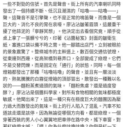
一些不對勁的信號。首先是聲音。街上所有的汽車喇叭同時
發出了一個持續不斷、低沉且潮濕的「咕嚕——咕嚕——」
聲。這聲音不是引擎聲，也不是正常的鳴笛聲，而像是一個
巨大的、消化不良的胃在哀嚎。廖沾沾皺著眉頭，這嚴重干
擾了他蒜泥的「寧靜冥想」。他決定出去看個究竟，順手從
桌上拿了一張髒兮兮的，印著《沾醬秘笈》封面的皺衛生
紙，塞進口袋以備不時之需。他一腳踏出店門，立刻被眼前
的景象震驚了。整條城市的主幹道上，數百個交通信號燈，
從東邊到西邊，從高架橋到巷弄口，全部變成了綠燈。它們
不是交替閃爍，而是固定在「通行」的狀態，同時，每一個
燈箱都發出了那種「咕嚕咕嚕」的聲音，並且有一層淡淡
的、熱氣騰騰的白霧從燈箱的頂部冒出，散發出一種難以名
狀的——麵粉蒸煮過頭的氣味。「麵粉焦慮？還是過度發
酵？」廖沾沾是個醬料學家，對所有食物相關的氣味都極度
敏感。他聞出來了，這是一種只有在極度巨大的麵團因為壓
力過大而散發出的氣味。街上的行人陷入了混亂。汽車不知
道該走還是該停，因為無論從哪個方向看，都是綠燈。一個
穿著西裝的男人小心翼翼地把車停在路中央，搖下車窗，對
著紅綠燈大喊：「喂！你為什麼咕嚕咕嚕？你倒是紅一下