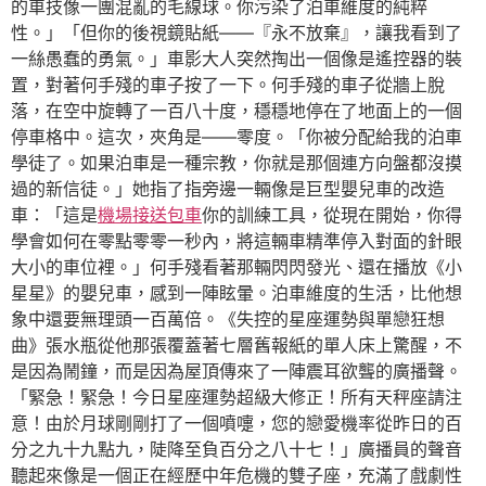
的車技像一團混亂的毛線球。你污染了泊車維度的純粹
性。」「但你的後視鏡貼紙——『永不放棄』，讓我看到了
一絲愚蠢的勇氣。」車影大人突然掏出一個像是遙控器的裝
置，對著何手殘的車子按了一下。何手殘的車子從牆上脫
落，在空中旋轉了一百八十度，穩穩地停在了地面上的一個
停車格中。這次，夾角是——零度。「你被分配給我的泊車
學徒了。如果泊車是一種宗教，你就是那個連方向盤都沒摸
過的新信徒。」她指了指旁邊一輛像是巨型嬰兒車的改造
車：「這是
機場接送包車
你的訓練工具，從現在開始，你得
學會如何在零點零零一秒內，將這輛車精準停入對面的針眼
大小的車位裡。」何手殘看著那輛閃閃發光、還在播放《小
星星》的嬰兒車，感到一陣眩暈。泊車維度的生活，比他想
象中還要無理頭一百萬倍。《失控的星座運勢與單戀狂想
曲》張水瓶從他那張覆蓋著七層舊報紙的單人床上驚醒，不
是因為鬧鐘，而是因為屋頂傳來了一陣震耳欲聾的廣播聲。
「緊急！緊急！今日星座運勢超級大修正！所有天秤座請注
意！由於月球剛剛打了一個噴嚏，您的戀愛機率從昨日的百
分之九十九點九，陡降至負百分之八十七！」廣播員的聲音
聽起來像是一個正在經歷中年危機的雙子座，充滿了戲劇性