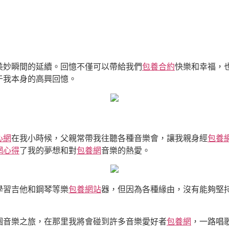
美妙瞬間的延續。回憶不僅可以帶給我們
包養合約
快樂和幸福，
于我本身的高興回憶。
心網
在我小時候，父親常帶我往聽各種音樂會，讓我親身經
包養
網心得
了我的夢想和對
包養網
音樂的熱愛。
學習吉他和鋼琴等樂
包養網站
器，但因為各種緣由，沒有能夠堅
個音樂之旅，在那里我將會碰到許多音樂愛好者
包養網
，一路唱