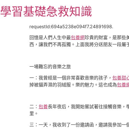
跳
學習基礎急救知識
至
主
要
requestId:694a5238e094f7.24891698.
內
回憶是人們人生中最
包養網
珍貴的財富，是那些
容
西，讓我們不再孤獨。上面我將分送朋友一段屬
一場難忘的音樂之旅
一：我曾經是一個非常喜歡音樂的孩子，
包養甜
掉被貓弄濕的羽絨服。樂的魅力。這也成為
包養
二：
包養
長年夜后，我開始嘗試著往接觸音樂，
里。
三：一天，我收到了一份邀請函，邀請我參加一