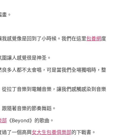
幅畫。
讓我感覺像是回到了小時候。我們在這里
包養網
度
氛圍讓人感覺很是神圣。
然良多人都不太會唱，可是當我們全場獨唱時，整
，從拉丁音樂到電輔音樂，讓我們感觸感染到音樂
，跟隨著音樂的節奏舞蹈。
樂部
《Beyond》的歌曲。
度過了一個高興
女大生包養俱樂部
的下戰書。