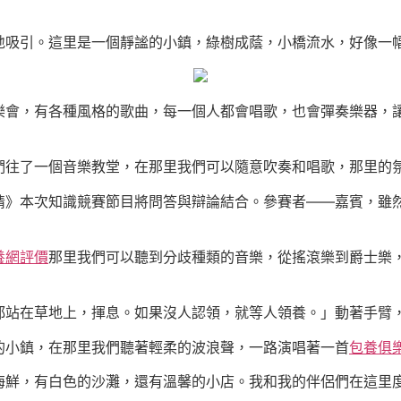
地吸引。這里是一個靜謐的小鎮，綠樹成蔭，小橋流水，好像一
樂會，有各種風格的歌曲，每一個人都會唱歌，也會彈奏樂器，
們往了一個音樂教堂，在那里我們可以隨意吹奏和唱歌，那里的
情》本次知識競賽節目將問答與辯論結合。參賽者——嘉賓，雖
養網評價
那里我們可以聽到分歧種類的音樂，從搖滾樂到爵士樂
都站在草地上，揮息。如果沒人認領，就等人領養。」動著手臂
的小鎮，在那里我們聽著輕柔的波浪聲，一路演唱著一首
包養俱
海鮮，有白色的沙灘，還有溫馨的小店。我和我的伴侶們在這里