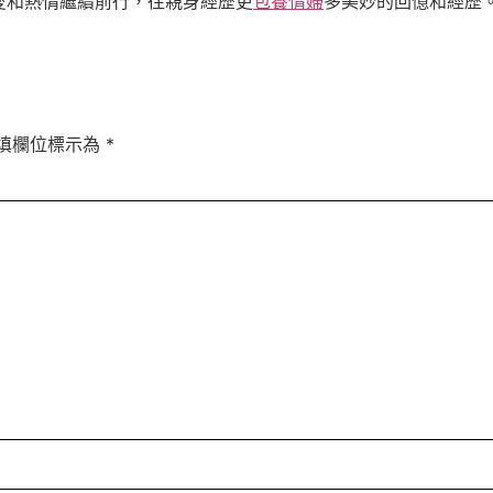
愛和熱情繼續前行，往親身經歷更
包養情婦
多美妙的回憶和經歷
填欄位標示為
*