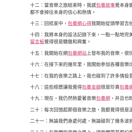
十二：當音樂之旅結束時，我感
包養故事
覺本身
都不會掉往本身的信心和熱情。
十三：回抵家中，
包養網心得
我開始從頭學習吉
十四：我將本身的設法記錄下來，一點一點地完
留言板
覺得很是驕傲和興奮。
十五：我開始在網
包養網站
上發布我的音樂，很
十六：在接下來的幾年里，我開始參加各種音樂
十七：在我的音樂之路上，我也碰到了許多情投
十八：這些經歷讓我覺得
包養金額
很是珍貴
包養
十九：現在，我仍然熱愛著音樂
包養網
，并且也
二十：每次回憶起那個音樂之旅，我都覺得很是
二十一：無論我們身處何處，無論碰到了幾多波