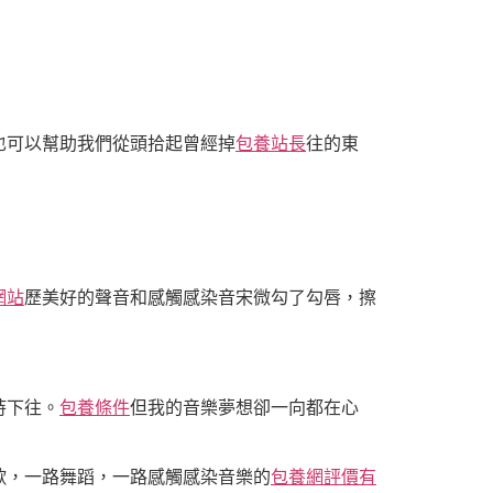
也可以幫助我們從頭拾起曾經掉
包養站長
往的東
網站
歷美好的聲音和感觸感染音宋微勾了勾唇，擦
持下往。
包養條件
但我的音樂夢想卻一向都在心
歌，一路舞蹈，一路感觸感染音樂的
包養網評價有