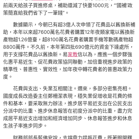
前兩天給孩子買進修桌，補助還減了快要1000元，“‘國補’政
策簡直給我們省下了一筆錢”。
數據顯示，今朝已有超3億人次申領了花費品以舊換新補
助，本年以來超7600萬名花費者購置12年夜類家電以舊換新
產物超1.26億臺，超8100萬名花費者購置手機等數碼產物超
8800萬件。不久前，本年第四批690億元的資金下達處所，
用于支撐花費品以舊換新。易
家教
信以為，應進一個步驟強
化惠平易近生、促花費政策協同聯動，加倍重視進步政策的
精準性、普惠性、實效性，加年夜中轉花費者的普惠政策力
度。
花費與支出、失業互相關注。邇來，多部分密集亮相。
國度成長改造委主任鄭柵潔表現，穩失業促增收是花費的條
件和基本，要采取無力辦法，進步居平易近支出在公民支出
分派中的比重、進步休息報答在初度分派中的比重，盡力完
成居平易近支出增加和經濟增加同步、休息報答進步和休息
生孩子率進步同步。
財務部部長藍佛安說，支撐鼎力提振花費，既著眼開釋