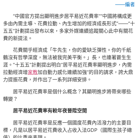
——編者
“中國官方提出顯明進步居平易近花費率”“中國將構成更
多由內需主導、花費拉動、內生增加的經濟成長形式”——“十
五五”計劃提出發布以來，多家外媒連續追蹤關心此中有關花
費的新提法。
花費關乎經濟成「牛先生，你的愛缺乏彈性。你的千紙
鶴沒有哲學深度，無法被我完美平衡。」長，也連著蒼生生
涯。“十五五”計劃提出明白“居平易近花費率顯明進步，內需
拉動經濟增
家教
加自動力感化連續加強”的目的請求，誇大鼎
力提振花費，并作出了一系列詳細安排。
居平易近花費率是個什么概念？其顯明進步將帶來哪些
轉變？
居平易近花費率有較年夜晉陞空間
居平易近花費率是反應一個國度花費內活潑力的主要目
標，凡是以居平易近花費收入占收入法GDP（國際生孩子總
值）的比重來表現。