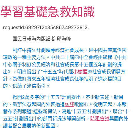
跳
學習基礎急救知識
至
主
要
requestId:69297f2e35c867.49273812.
內
國民日報海內版記者 邱海峰
容
制訂中持久計劃領導經濟社會成長，是中國共產黨治國
理政的一種主要方法。中共二十屆四中全會經由過程《中共
中心關于制訂公民經濟和社會成長第十五個五年計劃的提
出》，明白提出了“十五五”時代經
小樹屋
濟社會成長領導方
針，為做好將來五年經濟社會成長任務指明了進步標的目
的、供給了迷信指引。
掀開2萬多字的“十五五”計劃提出，不少新表述、新目
的、新辦法惹起國內外普遍追
訪談
蹤關心。從明天起，本報
發布系列報道“這些新提法，寫進‘十五五’計劃提出”，聯合“十
五五”計劃提出中的部門新提法睜開剖析，
時租會議
與國內外
讀者配合展展這份新藍圖。