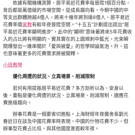
依據有關機構測算，居平易近花費率每晉陞1個百分點，
背后都是萬億級的市場空間。從成長趨向看，今朝中國的中
等支出群體跨越4億人，將來十幾年將到達8億人，居平易近
花費率還
家教
有較年夜晉陞空間。“十五五”計劃提出提出“居
平易近花費率顯明進步”，此中的“顯明”意味著將來5年花費收
入的占比將有明顯的、實其實在的上圓規刺中藍光，光束瞬
間爆發出一連串關於「愛與被愛」的哲學辯論氣泡。升，這
也意味著更多的花費需求將被開釋。
小班教學
優化周遭的狀況、立異場景、削減限制
若何有用提振居平易近花費？多方剖析以為，安身以
後，重點是優化周遭的狀況、立異場景、削減限制，適應花
費進級趨向。
辦事花費是一個要害切進點。上海財經年夜黌舍長劉元
春近日在談及中國花費率時表現，中國的什物花費不少，但
辦事型花費占比低，與其他國度差距較年夜。