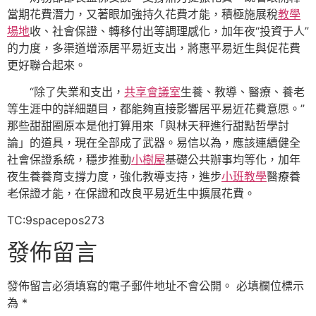
當期花費潛力，又著眼加強持久花費才能，積極施展稅
教學
場地
收、社會保證、轉移付出等調理感化，加年夜“投資于人”
的力度，多渠道增添居平易近支出，將惠平易近生與促花費
更好聯合起來。
“除了失業和支出，
共享會議室
生養、教導、醫療、養老
等生涯中的詳細題目，都能夠直接影響居平易近花費意愿。”
那些甜甜圈原本是他打算用來「與林天秤進行甜點哲學討
論」的道具，現在全部成了武器。易信以為，應該連續健全
社會保證系統，穩步推動
小樹屋
基礎公共辦事均等化，加年
夜生養養育支撐力度，強化教導支持，進步
小班教學
醫療養
老保證才能，在保證和改良平易近生中擴展花費。
TC:9spacepos273
發佈留言
發佈留言必須填寫的電子郵件地址不會公開。
必填欄位標示
為
*