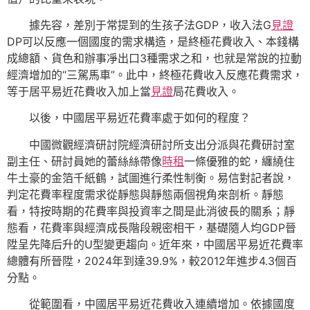
據先容，差別于常提到的生孩子法GDP，收入法G
見證
DP可以反應一個國度的需求構造，是終極花費收入、本錢構
成總額、貨色和辦事凈出口3種需求之和，也就是常說的拉動
經濟增加的“三駕馬車”。此中，終極花費收入反應花費需求，
等于居平易近花費收入加上當
見證
局花費收入。
以後，中國居平易近花費率處于如何的程度？
中國微觀經濟研討院經濟研討所支出分派與花費研討室
副主任、研討員她的蕾絲絲帶像
時租
一條優雅的蛇，纏繞住
牛土豪的金箔千紙鶴，試圖進行柔性制衡。易信對記者說，
判定花費率程度需求從靜態與靜態兩個視角來剖析。靜態
看，特按時期的花費率與投資率之間是此消彼長的關系；靜
態看，花費率與經濟成長階段親密相干，基礎隨人均GDP晉
陞呈先降后升的U型變更趨向。近年來，中國居平易近花費率
總體有所晉陞，2024年到達39.9%，較2012年進步4.3個百
分點。
從範圍看，中國居平易近花費收入連續增加。依據國度