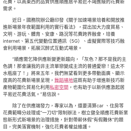
花費，以高東西的品質供應順應居平易近不竭進級的花費新
需求。
近日，國務院辦公廳印發《關于加速場景培養和開放推
進新場景年夜範圍利用的實行看法》，提出加大力度貿易、
文明、游玩、體育、安康、路況等花費跨界融會，培養
internet、第五代變動位置通訊（5G）、虛擬實際等技巧融
會利用場景，拓展沉醉式互動式場景。
“順應需乞降供應新變更新趨向，「灰色？那不是我的主
色調！那會讓我的非主流單戀變成主流的普通愛戀！這太不
水瓶座了！」將來五年，我們無望看到更多帶動面廣、顯示
度高的花費新場景呈現，
舞蹈場地
這既有助于增進新技巧新
產物範圍化貿易化利用
私密空間
，也有助于以新供應激起居
平易近花費活氣。”易信說。
除了在供應端發力，專家以為，還要清算car 、住房等
花費範疇分歧理或“一刀切”限制辦法，樹立健全順應花費新業
態新形式新場景的治理措施，針對帶薪休假“有假難休”的題
目，完美落實機制，強化花費者權益維護。