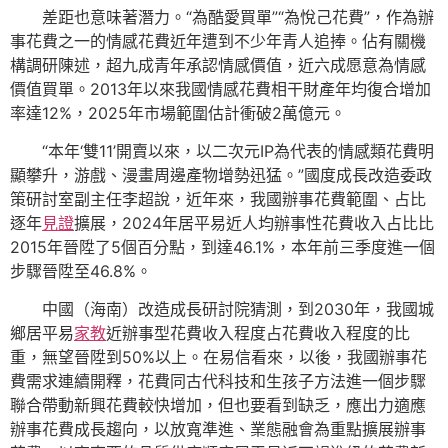
差距也意味著潛力。“為酷愛買單”“為悅己花費”，作為辦
事花費之一的情感花費近年遭到不少年青人追捧。佔有關機
構調研陳述，超九成青年承認情感價值，近六成愿意為情感
價值買單。2013年以來我國情感花費相干財產年均復合增加
率達12%，2025年市場範圍估計衝破2萬億元。
“本年‘雙11’開賣以來，以二次元IP為代表的情感類花費明
顯攀升，游戲、漫畫周邊產物增勢迅猛。”國度成長改造委政
策研討室副主任李超說，近年來，我國辦事花費範圍、占比
逐年
見證
擴展，2024年居平易近人均辦事性花費收入占比比
2015年晉陞了5個百分點，到達46.1%，本年前三季度進一個
步驟晉陞至46.8%。
中國（海南）改造成長研討院猜測，到2030年，我國城
鄉居平易
家教
近辦事型花費收入程度占花費收入程度的比
重，無望晉陞到50%以上。在易信看來，以後，我國辦事花
費需求連續開釋，花費同古代科技和生孩子方法進一個步驟
聯合帶動新興花費較快增加，但也要看到缺乏，應出力適應
辦事花費成長趨向，以放寬準進、業態融會為重點擴展辦事