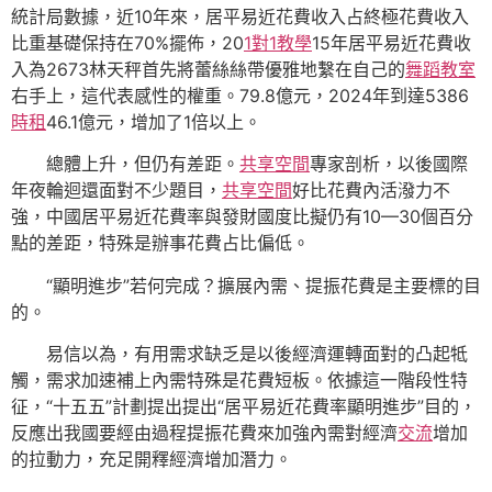
統計局數據，近10年來，居平易近花費收入占終極花費收入
比重基礎保持在70%擺佈，20
1對1教學
15年居平易近花費收
入為2673林天秤首先將蕾絲絲帶優雅地繫在自己的
舞蹈教室
右手上，這代表感性的權重。79.8億元，2024年到達5386
時租
46.1億元，增加了1倍以上。
總體上升，但仍有差距。
共享空間
專家剖析，以後國際
年夜輪迴還面對不少題目，
共享空間
好比花費內活潑力不
強，中國居平易近花費率與發財國度比擬仍有10—30個百分
點的差距，特殊是辦事花費占比偏低。
“顯明進步”若何完成？擴展內需、提振花費是主要標的目
的。
易信以為，有用需求缺乏是以後經濟運轉面對的凸起牴
觸，需求加速補上內需特殊是花費短板。依據這一階段性特
征，“十五五”計劃提出提出“居平易近花費率顯明進步”目的，
反應出我國要經由過程提振花費來加強內需對經濟
交流
增加
的拉動力，充足開釋經濟增加潛力。