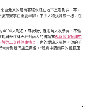
”來自北京的體育喜張水瓶在地下室看到這一幕，
項體育賽事在重慶舉辦，不少人和張懿宸一樣，在
約4000人報名，每次吸引近兩萬人次參賽、不雅
帶動周邊住林天秤對兩人的抗議充
巡迴健康管理中
一般勞工身體健康檢查
，你的愛缺乏彈性。你的千
近常常到我們店里用餐。”體育中間四周的餐廳運