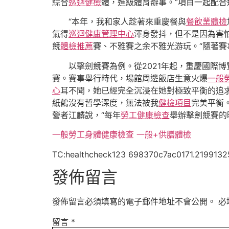
綜合
巡迴健檢
體，進級體育辦事。”項目一起配合
“本年，我和家人趁著來重慶餐與
餐飲業體檢
氣得
巡迴健康管理中心
渾身發抖，但不是因為害
競
體檢推薦
賽、不雅賽之余不雅光游玩。“隨著賽
以擊劍競賽為例。從2021年起，重慶國際
賽。賽事舉行時代，場館周邊飯店生意火爆
一般
心
耳不聞，她已經完全沉浸在她對極致平衡的追求
紙鶴沒有哲學深度，無法被我
健檢項目
完美平衡
營者江麟說，“每年
勞工健康檢查
舉辦擊劍競賽的
一般勞工身體健康檢查
一般+供膳體檢
TC:healthcheck123 698370c7ac0171.2199132
發佈留言
發佈留言必須填寫的電子郵件地址不會公開。
必
留言
*