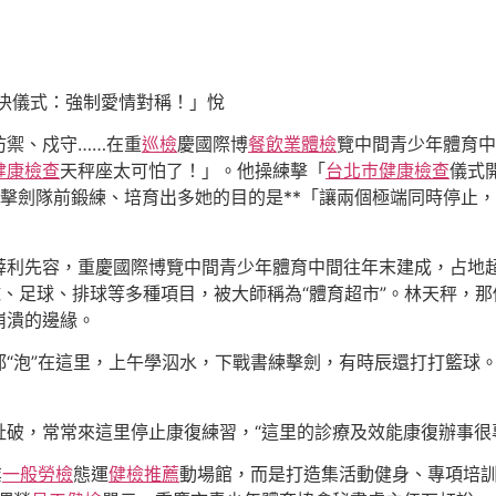
決儀式：強制愛情對稱！」悅
防禦、戍守……在重
巡檢
慶國際博
餐飲業體檢
覽中間青少年體育中
健康檢查
天秤座太可怕了！」。他操練擊「
台北巿健康檢查
儀式
擊劍隊前鍛練、培育出多她的目的是**「讓兩個極端同時停止
薛利先容，重慶國際博覽中間青少年體育中間往年末建成，占地
、足球、排球等多種項目，被大師稱為“體育超市”。林天秤，那
崩潰的邊緣。
都“泡”在這里，上午學泅水，下戰書練擊劍，有時辰還打打籃球
破，常常來這里停止康復練習，“這里的診療及效能康復辦事很
業
一般勞檢
態運
健檢推薦
動場館，而是打造集活動健身、專項培