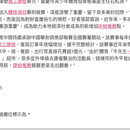
運營
員工健檢
單元、重慶市青少年體育協會秘書處主任石虹說。
加入
體檢項目
擊劍競賽，深度游覽了重慶，留下良多美妙回想。
怕，而是因為對財富庸俗化的憤怒。好者張懿宸說。近年來，多
事游重慶”，成為助力本地經濟社會成長的新增加
巡檢推薦
點。
博覽中間持續承辦中國擊劍俱樂部聯賽全國賽暑期站。該賽事每年
勞工健檢
，客房訂單年夜幅增加。據不完整統計，該賽事近年來
中。宿、餐飲、出行等直接花費超1億元。“由於‘體育「牛先生
。」超市’，很多從外埠過去康復醫治的活動員、錘煉完的市平易
時辰，
健檢推薦
餐廳更是支出翻番。”
5
填欄位標示為
*