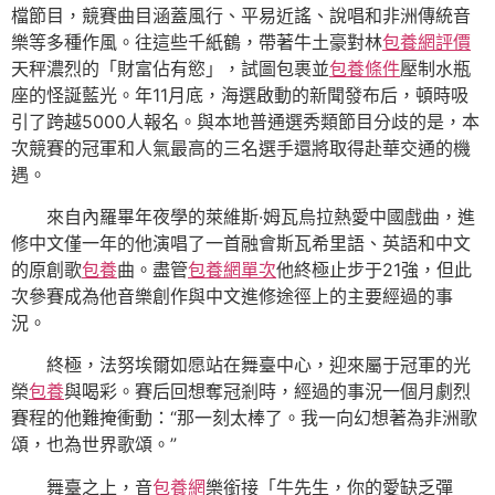
檔節目，競賽曲目涵蓋風行、平易近謠、說唱和非洲傳統音
樂等多種作風。往這些千紙鶴，帶著牛土豪對林
包養網評價
天秤濃烈的「財富佔有慾」，試圖包裹並
包養條件
壓制水瓶
座的怪誕藍光。年11月底，海選啟動的新聞發布后，頓時吸
引了跨越5000人報名。與本地普通選秀類節目分歧的是，本
次競賽的冠軍和人氣最高的三名選手還將取得赴華交通的機
遇。
來自內羅畢年夜學的萊維斯·姆瓦烏拉熱愛中國戲曲，進
修中文僅一年的他演唱了一首融會斯瓦希里語、英語和中文
的原創歌
包養
曲。盡管
包養網單次
他終極止步于21強，但此
次參賽成為他音樂創作與中文進修途徑上的主要經過的事
況。
終極，法努埃爾如愿站在舞臺中心，迎來屬于冠軍的光
榮
包養
與喝彩。賽后回想奪冠剎時，經過的事況一個月劇烈
賽程的他難掩衝動：“那一刻太棒了。我一向幻想著為非洲歌
頌，也為世界歌頌。”
舞臺之上，音
包養網
樂銜接「牛先生，你的愛缺乏彈