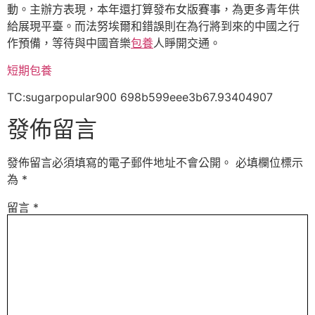
動。主辦方表現，本年還打算發布女版賽事，為更多青年供
給展現平臺。而法努埃爾和錯誤則在為行將到來的中國之行
作預備，等待與中國音樂
包養
人睜開交通。
短期包養
TC:sugarpopular900 698b599eee3b67.93404907
發佈留言
發佈留言必須填寫的電子郵件地址不會公開。
必填欄位標示
為
*
留言
*