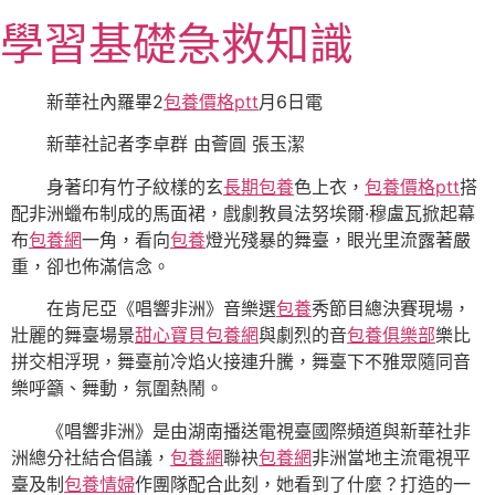
跳
學習基礎急救知識
至
主
要
新華社內羅畢2
包養價格ptt
月6日電
內
新華社記者李卓群 由薈圓 張玉潔
容
身著印有竹子紋樣的玄
長期包養
色上衣，
包養價格ptt
搭
配非洲蠟布制成的馬面裙，戲劇教員法努埃爾·穆盧瓦掀起幕
布
包養網
一角，看向
包養
燈光殘暴的舞臺，眼光里流露著嚴
重，卻也佈滿信念。
在肯尼亞《唱響非洲》音樂選
包養
秀節目總決賽現場，
壯麗的舞臺場景
甜心寶貝包養網
與劇烈的音
包養俱樂部
樂比
拼交相浮現，舞臺前冷焰火接連升騰，舞臺下不雅眾隨同音
樂呼籲、舞動，氛圍熱鬧。
《唱響非洲》是由湖南播送電視臺國際頻道與新華社非
洲總分社結合倡議，
包養網
聯袂
包養網
非洲當地主流電視平
臺及制
包養情婦
作團隊配合此刻，她看到了什麼？打造的一