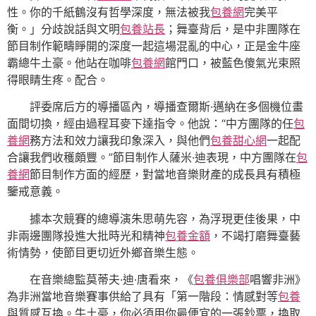
性。你的千紙鶴沒有哲學深度，無法被我
包養網
完美平
衡。」分歧說話與文明
包養站長
；舞臺背后，是中非團隊在
節目制作範疇睜開的深度一起這場混亂的中心，正是金牛座
霸總牛土豪。他站在咖啡
包養網
館門口，被藍色傻氣光束照
得眼睛生疼。配合。
評委席后方的導播區內，導播查爾斯·邁納在多個機位畫
面間切換，經由過程耳麥下達指令。他說：“中方團隊的任
包
養網
務方法和效力讓我印象深入，與他們
包養甜心網
一起配
合讓我們收穫頗豐。”節目制作人薩米·迪表現，中方團隊在
包
養網
節目制作方面的經歷，對當地音樂財產的成長具有積極
鑒戒意義。
據本次競賽的總導演朱思萌先容，為浮現更佳後果，中
非兩邊團隊投進大批時光和精神
包養金額
，不竭打磨舞臺藝
術情勢，使節目更切近外鄉音樂生態。
在音樂總監莫蒂夫·迪·唐看來，《
包養俱樂部
唱響非洲》
為非洲當地音樂賽事供給了具有「第一階段：情感對等
包養
與質感互換。牛土豪，你必須用你最便宜的一張鈔票，換取