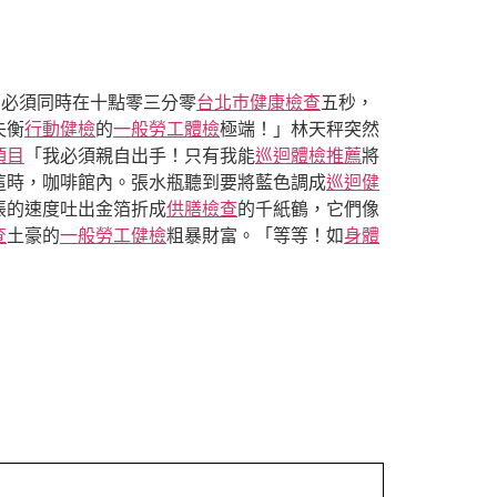
們必須同時在十點零三分零
台北巿健康檢查
五秒，
失衡
行動健檢
的
一般勞工體檢
極端！」林天秤突然
項目
「我必須親自出手！只有我能
巡迴體檢推薦
將
這時，咖啡館內。張水瓶聽到要將藍色調成
巡迴健
張的速度吐出金箔折成
供膳檢查
的千紙鶴，它們像
查
土豪的
一般勞工健檢
粗暴財富。「等等！如
身體