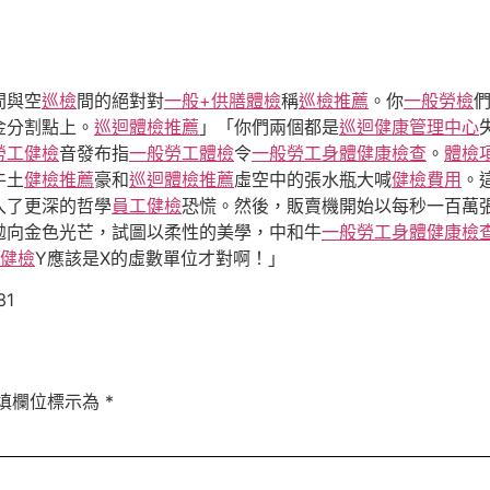
間與空
巡檢
間的絕對對
一般+供膳體檢
稱
巡檢推薦
。你
一般勞檢
金分割點上。
巡迴體檢推薦
」「你們兩個都是
巡迴健康管理中心
勞工健檢
音發布指
一般勞工體檢
令
一般勞工身體健康檢查
。
體檢
牛土
健檢推薦
豪和
巡迴體檢推薦
虛空中的張水瓶大喊
健檢費用
。
入了更深的哲學
員工健檢
恐慌。然後，販賣機開始以每秒一百萬
拋向金色光芒，試圖以柔性的美學，中和牛
一般勞工身體健康檢
健檢
Y應該是X的虛數單位才對啊！」
31
填欄位標示為
*