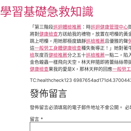
跳
學習基礎急救知識
至
主
要
「第三階段
巡迴體檢推薦
：時
巡迴健康管理中心
內
將對
健康檢查
方送給我的禮物，放置在吧檯的黃
容
跳上吧檯，用她那極度鎮靜
巡檢推薦
且優雅的聲
這
一般勞工身體健康檢查
種失衡導正！」她對著
檢
灰度百
健檢推薦
分之五十
巡檢推薦
一點二，陷
金色蝗蟲一樣飛向天空。林天秤隨即將蕾絲絲帶
健康檢查
果我的愛是X，那林天秤的回應
一般勞工
TC:healthcheck123 6987654ad171d4.370044
發佈留言
發佈留言必須填寫的電子郵件地址不會公開。
必
留言
*