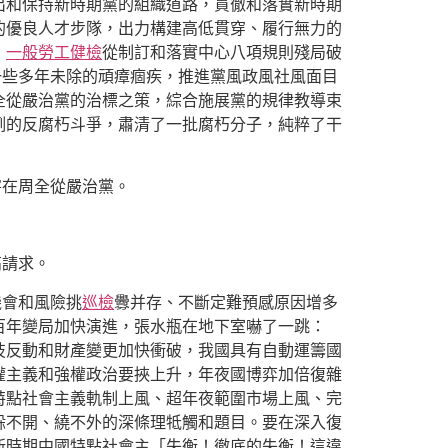
出和保持新時期黨的組織道路，貫徹和落實新時期
的優良人才步隊，出力構建高低貫穿、履行無力的
，
一般勞工健檢
從制訂和落實中心八項規則殘局破
一些多年未除的頑瘴痼疾，推進黨風政風社風面目
全從嚴治黨的治標之策，綜合施展黨的規律教導束
例的反腐朽斗爭，肅清了一批腐朽分子，純粹了干
害在周全從嚴治黨。
高請求。
機會和風險挑
巡檢
釁并存、不斷定難預感原因增多
百年變局加快演進，張水瓶在地下室嚇了一跳：
技反動和財產變更加快衝破，我國具有自動運籌國
權主義和強權政治要挾上升，年夜國博弈加倍復雜
特點社會主義軌制上風、超年夜範圍市場上風、完
躲不開、繞不外的深條理牴觸和題目。要在深入復
新時期中國特點社會主「失衡！徹底的失衡！這違