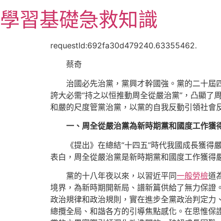
跳
學習基礎急救知識
至
主
要
requestId:692fa30d479240.63355462.
內
蔡奇
容
治國必先治黨，黨興才幹國強。黨的二十屆
誇大必需“持之以恒推動周全從嚴治黨”，凸顯了
和嚴的尺度管黨治黨，以黨的自我反動引領社會
一、周全從嚴治黨為新時期黨和國度工作獲
《提出》在總結“十四五”時代我國成長獲得
表白，周全從嚴治黨是新時期黨和國度工作獲得
黨的十八年夜以來，以習近平同
一般勞檢
道
境界，為新時期開新局、譜新篇供給了無力保證
政治規律和政治規則，實在進步全黨政治判定力
總攬全局、和諧各方的引導焦點感化。在思惟保