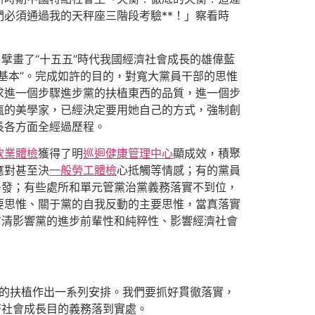
必須通過我的天秤座三階段考驗**！」察看時
擘畫了“十五五”時代我國經濟社會成長的雄偉藍
基本”。完成如許的目的，對寬大黨員干部的思惟
求進一個步驟進步黨的扶植東西的品質，進一個步
瘋的美學家，已經決定要用她自己的方式，強制創
長各方面全經過歷程。
飲業體檢
獲得了明
巡迴健康管理中心
顯成效，積聚
應對甚至決
一般勞工體檢
心抵觸等情感；有的黨員
多發；有些處所和單元管黨治黨義務落實不到位，
要思惟、關于黨的自我反動的主要思惟，當真落實
肅清影響黨的進步前輩性和純粹性、影響經濟社會
黨的扶植作出一系列安排。我們要抓好貫徹落實，
濟社會成長目的義務落到實處。