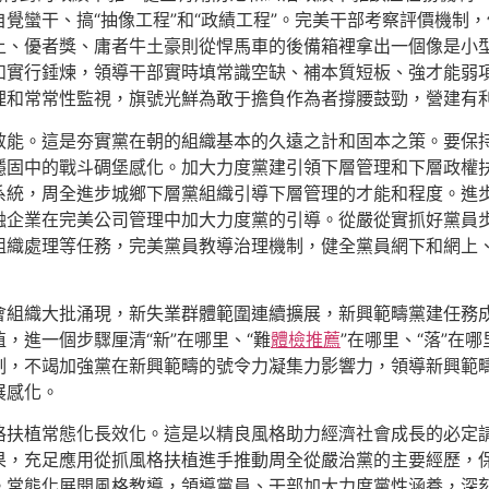
覺蠻干、搞“抽像工程”和“政績工程”。完美干部考察評價機制
上、優者獎、庸者牛土豪則從悍馬車的後備箱裡拿出一個像是小
和實行錘煉，領導干部實時填常識空缺、補本質短板、強才能弱
理和常常性監視，旗號光鮮為敢于擔負作為者撐腰鼓勁，營建有
效能。這是夯實黨在朝的組織基本的久遠之計和固本之策。要保
穩固中的戰斗碉堡感化。加大力度黨建引領下層管理和下層政權
系統，周全進步城鄉下層黨組織引導下層管理的才能和程度。進
融企業在完美公司管理中加大力度黨的引導。從嚴從實抓好黨員
組織處理等任務，完美黨員教導治理機制，健全黨員網下和網上
會組織大批涌現，新失業群體範圍連續擴展，新興範疇黨建任務
，進一個步驟厘清“新”在哪里、“難
體檢推薦
”在哪里、“落”在
制，不竭加強黨在新興範疇的號令力凝集力影響力，領導新興範
展感化。
格扶植常態化長效化。這是以精良風格助力經濟社會成長的必定
果，充足應用從抓風格扶植進手推動周全從嚴治黨的主要經歷，
。常態化展開風格教導，領導黨員、干部加大力度黨性涵養，深