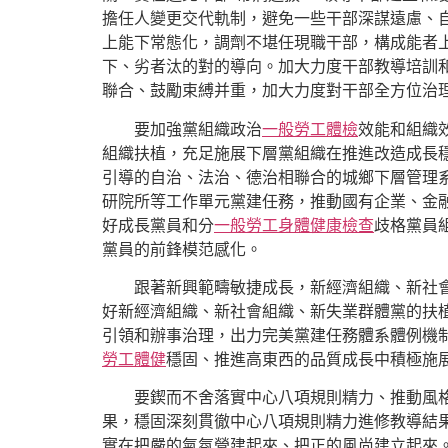
擔任人變更交代軌制，避免一些干部深謀遠慮、自
上能下常態化，調劑不堪任現職干部，構成能者
下、劣者汰的對的導向。加大力度干部教導培訓
聯合、鼓勵束縛并重，加大力度對干部全方位治
要加強黨組織政治
一般勞工體檢
效能和組織
組織扶植，充足施展下層黨組織在推進改造成長
引導的自治、法治、德治相聯合的城鄉下層管理
研院所等工作單元黨建任務，推動國有企業、金
好成長黨員和分
一般勞工身體健康檢查
歧格黨員
黨員的前鋒模范感化。
跟著新興範疇敏捷成長，新經濟組織、新社
好新經濟組織、新社會組織、新失業群體黨的扶植
引領和辦事治理，出力完美黨建任務體系體例機
勞工體健
穩固、推進高東西的品質成長中積極施
要鍥而不舍落實中心八項規則精力、推動風
果，穩固深刻貫徹中心八項規則精力進修教導結
實在把嚴的氣氛營建起來、把正的風尚建立起來