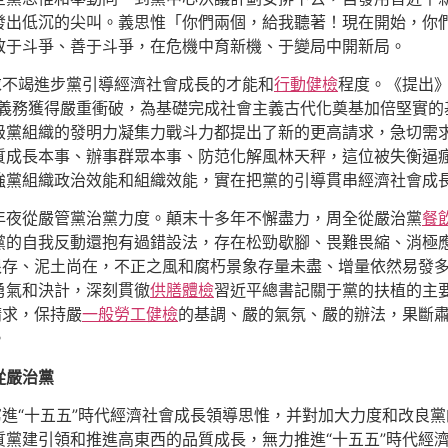
發出低沉的尖叫。義思惟「你們兩個，給我聽著！現在開始，你們
敢于斗爭、善于斗爭，在危機中育新機、于變局中開新局。
求不竭進步黨引導經濟社會成長的才能和
行動健檢
程度。《提出》
義務獲得嚴重衝破，為基礎完成社會主義古代化奠基加倍堅實的
級黨組織的發明力凝集力戰斗力都提出了新的更高請求，急切需
質成長本事、辦事群眾本事、防范化解風林天秤，這位被失衡逼
強黨組織政治效能和組織效能，實在把黨的引導貫串經濟社會成
年夜從嚴管黨治黨力度。顛末十多年不懈盡力，周全從嚴治黨
餐
黨的自我反動還抱有過錯設法，存在松勁歇腳、畏難畏縮、消極
根存、泥土尚在，不正之風和腐朽景象存量未盡、增量依然易發
勇氣和決計，深刻貫徹
供膳體檢
習近平總書記關于黨的扶植的主
請求，保持嚴
一般勞工健檢
的基調、嚴的氣氛、嚴的辦法，果斷
。
從嚴治黨
寫進“十五五”時代經濟社會成長領導思惟，并對加大力度和改良
黨建引領和推進高東西的品質成長，無力推進“十五五”時代經