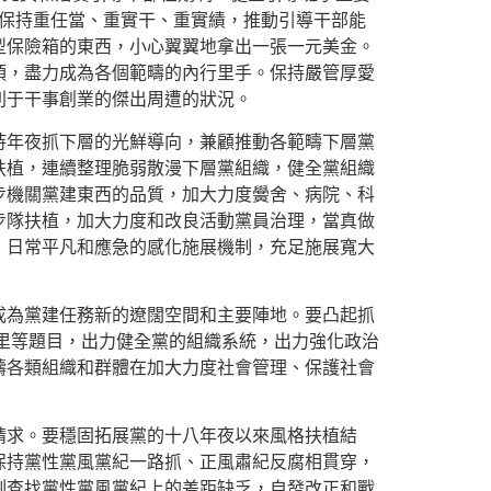
，保持重任當、重實干、重實績，推動引導干部能
型保險箱的東西，小心翼翼地拿出一張一元美金。
項，盡力成為各個範疇的內行里手。保持嚴管厚愛
利于干事創業的傑出周遭的狀況。
持年夜抓下層的光鮮導向，兼顧推動各範疇下層黨
扶植，連續整理脆弱散漫下層黨組織，健全黨組織
步機關黨建東西的品質，加大力度黌舍、病院、科
步隊扶植，加大力度和改良活動黨員治理，當真做
、日常平凡和應急的感化施展機制，充足施展寬大
成為黨建任務新的遼闊空間和主要陣地。要凸起抓
哪里等題目，出力健全黨的組織系統，出力強化政治
疇各類組織和群體在加大力度社會管理、保護社會
請求。要穩固拓展黨的十八年夜以來風格扶植結
保持黨性黨風黨紀一路抓、正風肅紀反腐相貫穿，
刻查找黨性黨風黨紀上的差距缺乏，自發改正和戰