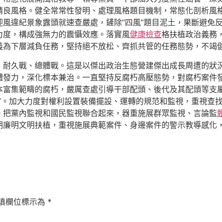
精良風格。健全常常性發明、處理風格題目機制，常態化剖析風
迎風違紀景象露頭就速查嚴處，鏟除“四風”題目泥土，果斷避免
力度，構成強無力的震懾效應。落實風
健康檢查
格扶植政治義務
義為下層減負任務，堅持絕不放松、齊抓共管的任務態勢，不竭
、耐久戰、總體戰。這是以傑出政治生態營建傑出成長周遭的狀
體發力，深化標本兼治。一直堅持反腐朽高壓態勢，對腐朽案件
本富集範疇的腐朽，嚴厲查處引導干部配頭、後代及其配頭等支
”。加大力度對權利設置裝備擺設、運轉的規范和監視，重視查
。把黨內監視和國民監視聯合起來，器重施展群眾監視、言論監
期廉明文明扶植，重視施展典範案件、身邊案件的警示教導感化
填欄位標示為
*