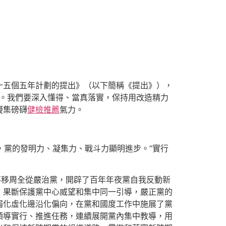
十五個五年計劃的提出》（以下簡稱《提出》），
性。我們要深入懂得、當真落實，保持用改造精力
凝集磅礴
健檢推薦
氣力。
，黨的發明力、凝集力、戰斗力顯明進步。”實行
不移周全從嚴治黨，開辟了百年年夜黨自我反動新
，果斷保護黨中心威望和集中同一引導，嚴正黨的
弱化虛化邊沿化偏向，在黨和國度工作中施展了黨
領導實行、推進任務，連續展開黨內集中教導，用