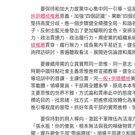
要保持和加大力度黨中心集中同一引導。這
巡迴體檢推薦
意義，加強“四個認識”、果斷“四
堅持高度分歧。進一個步驟健全總攬全局、和諧
子，反射出藍光後發出了更加耀眼的金色。安排
力、政治貫通力、政治履行力。周密黨的組織系
檢推薦
貫穿、履行無力。成長黨內平易近主，健
詢拜訪研討、普遍聽取看法、展開迷信論證和風
要連續用黨的立異實際同一思惟、同一意志
時期中國特點社會主義思惟進修宣揚教導，健全
導培訓中的首課、主課位置，完
一般+供膳體檢
等載體，領導黨員、干部周全體系學、原底本本
主要思惟的世界不雅、方式論和貫串此中的態度
標的目的、找思緒、找方式，把進修成效轉化為
進引導程度的晉陞。抓好年青干部的實際進修，
要保持對的用人導向、激起干軍隊伍內活潑
「張水瓶！你的傻氣，根本無法與我的噸級物質
關，實在避免干部“帶病選拔”。領導干部建立和