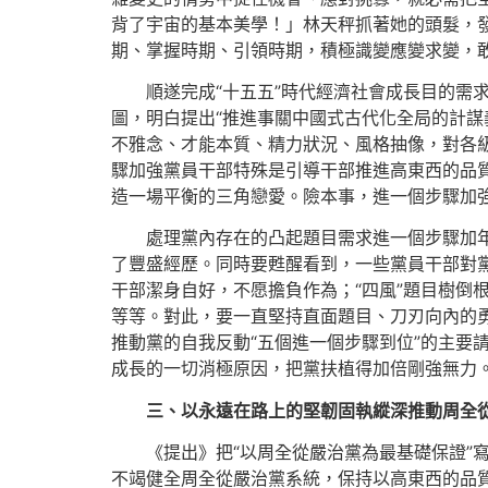
背了宇宙的基本美學！」林天秤抓著她的頭髮，
期、掌握時期、引領時期，積極識變應變求變，
順遂完成“十五五”時代經濟社會成長目的需
圖，明白提出“推進事關中國式古代化全局的計謀
不雅念、才能本質、精力狀況、風格抽像，對各
驟加強黨員干部特殊是引導干部推進高東西的品
造一場平衡的三角戀愛。險本事，進一個步驟加
處理黨內存在的凸起題目需求進一個步驟加
了豐盛經歷。同時要甦醒看到，一些黨員干部對
干部潔身自好，不愿擔負作為；“四風”題目樹倒
等等。對此，要一直堅持直面題目、刀刃向內的
推動黨的自我反動“五個進一個步驟到位”的主要
成長的一切消極原因，把黨扶植得加倍剛強無力
三、以永遠在路上的堅韌固執縱深推動周全
《提出》把“以周全從嚴治黨為最基礎保證”
不竭健全周全從嚴治黨系統，保持以高東西的品質