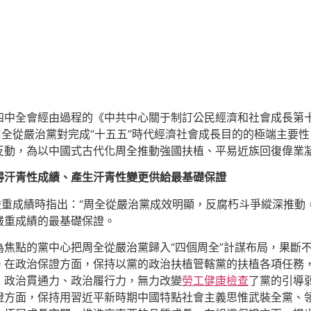
四中全會經由過程的《中共中心關于制訂公民經濟和社會成長第
周全從嚴治黨對完成“十五五”時代經濟社會成長目的的極端主要
反動，為以中國式古代化周全推動強國扶植、平易近族回復偉業
得汗青性成績、產生汗青性變更供給最基礎保證
嚴重成績時指出：“周全從嚴治黨成效明顯，反腐朽斗爭縱深推動
嚴重成績的最基礎保證。
為焦點的黨中心把周全從嚴治黨歸入“四個周全”計謀布局，果斷
。在政治保證方面，保持以黨的政治扶植管轄黨的扶植各項任務
、政治貫通力、政治履行力，無力改變
勞工健康檢查
了黨的引導
證方面，保持用習近平新時期中國特點社會主義思惟武裝全黨、