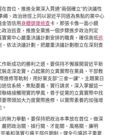
在首位，推進全黨深入貫通“兩個確立”的決議性
治準繩、政治途徑上同以習近平同道為焦點的黨中心
純金箔信用
身體健康檢查
卡，那張卡像一面小鏡
化政治巡查，推進全黨進一個步驟進步政治判定
落實黨中心嚴重決議計劃安排的職責，確保高低
巡
劃、依法決議計劃，把嚴重決議計劃樹立在深刻查
工作新成功的勝利之道。要保持不懈展開習近平新
武裝走深走實。凸起黨的立異實際在黨員、干部教
際進修等軌制，用好黨支部“三會一課”、主題黨日
的迷信系統、焦點要義、實行請求，深入掌握這一
際聯絡接觸現實的學風，善于從黨的立異實際中找
部要帶頭加大力度實際進修，以實際素養的加強增
能。
伍的無力舉動。要保持把政治本準放在首位，做深
，嚴把政治關、操行關、才能關、風格關、廉明
，完美和落實引導干部任期制，健全引導班子重要