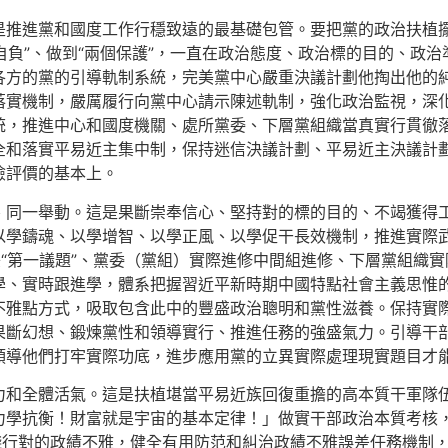
是推進黨和國度工作行穩致遠的最基礎包管。要把黨的政治扶植擺
個自負”、做到“兩個保護”，一直在政治態度、政治標的目的、政
各方的黨的引導軌制系統，完美黨中心嚴重決議計劃他掏出他的
落實機制，嚴厲履行向黨中心請示陳述軌制，強化政治監視，深
統，推進中心和國度機關、處所黨委、下層黨組織當真實行貫徹
全和落實平易近主集中制，保持迷信決議計劃、平易近主決議計
險評價的基本上。
、同一舉動。這是果斷崇奉信心、堅持對的標的目的、不竭獲得
以學鑄魂、以學增智、以學正風、以學促干長效機制，推進實際
美“第一議題”、黨委（黨組）實際進修中間組進修、下層黨組織實
學、實時跟進學，體系把握習近平新時期中國特點社會主義思惟
不雅點方式，吸取包含此中的豐盛政治聰明和黨性滋養。保持實
果斷幻想、鍛煉黨性和領導實行、推進任務的強盛氣力。引導干
領導他們打牢實際功底，進步應用黨的立異實際處理現實題目才
力和全體活氣。這是扶植堪當平易近族回復重擔的高本質干軍隊
力學抗衡！財富就是宇宙的基本定律！」做實干部政治本質考核
踐行對的政績不雅，健全有用防范和糾治政績不雅誤差任務機制