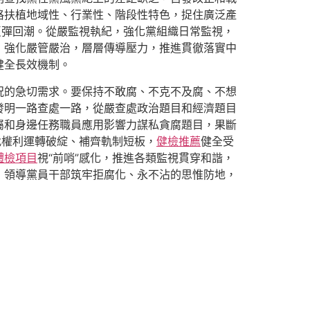
格扶植地域性、行業性、階段性特色，捉住廣泛產
反彈回潮。從嚴監視執紀，強化黨組織日常監視，
，強化嚴管嚴治，層層傳導壓力，推進貫徹落實中
健全長效機制。
況的急切需求。要保持不敢腐、不克不及腐、不想
發明一路查處一路，從嚴查處政治題目和經濟題目
屬和身邊任務職員應用影響力謀私貪腐題目，果斷
找權利運轉破綻、補齊軌制短板，
健檢推薦
健全受
體檢項目
視“前哨”感化，推進各類監視貫穿和諧，
，領導黨員干部筑牢拒腐化、永不沾的思惟防地，