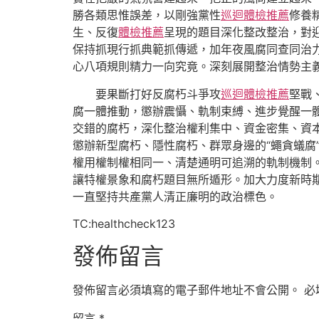
勝各類思惟誤差，以剛強黨性
巡迴體檢推薦
修養
生、反復
體檢推薦
呈現的題目深化整改整治，對
保持抓現行抓典範抓傳遞，加年夜風腐同查同治
心八項規則精力一向究竟。深刻展開整治情勢主
要果斷打好反腐朽斗爭攻
巡迴體檢推薦
堅戰
腐一體推動，懲辦震懾、軌制束縛、進步覺醒一
交錯的腐朽，深化整治權利集中、資金密集、資
懲辦新型腐朽、隱性腐朽、群眾身邊的“蠅貪蟻腐
權用權制權相同一、清楚通明可追溯的軌制機制
讓特權景象和腐朽題目無所遁形。加大力度新時
一直堅持共產黨人清正廉明的政治標色。
TC:healthcheck123
發佈留言
發佈留言必須填寫的電子郵件地址不會公開。
必
留言
*