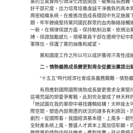
黨的立異實際引領深化改造開放、破解成長困難
好干部尺度，出力培育培養虔誠干凈擔負的高本
周密組織系統，在推進改造成長穩固中充足施展
題，牢牢繚繞堅持黨同國民群眾的血肉聯絡接觸連
一新。在規律保證方面，保持軌制治黨、依規治
縛、保證鼓勵感化，領導黨員干部在遵規守紀中
軍隊伍，保護了黨的抽像和威望。
黨和國度工作之所以可以或許獲得汗青性成績
二、情勢義務成長變更對周全從嚴治黨提出
“十五五”時代經濟社會成長義務艱難、情勢
有用應對國際國際情勢成長變更需求全黨堅持
這場荒誕的戀愛爭奪戰，此刻完全變成了林天秤
「她試圖在我的單戀中尋找邏輯結構！天秤座太
際空間、塑造內部周遭的狀況的諸多有利原因。
劇烈。從國際看，我國經濟基本穩、上風多、韌
全財產系統上風、豐盛人才資本上風加倍彰顯。
雜變更的情勢中捉住機會、應對挑釁，就必需把