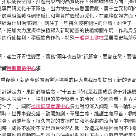
、拓展成長空間、推進高東西的品質成長。在組織保證方面，提
質專門研究化干軍隊伍，出力扶植矢志愛國貢獻、勇于立異發明
下層黨組織戰斗碉堡感化和黨員前鋒模范感化。在風格保證方面
續深化糾治“四風”，剎住了一些持久沒有剎住的歪風，糾治了
黨，把加大力度規律扶植歸入新時期黨的扶植總體布局，作為周
對的行使權利、積極擔負作為。特殊
一般勞工健檢
是展開史無前
、產生汗青性變更，續寫“兩年夜古跡”新篇章，要害在黨、要
新請
巡迴健檢中心
求
嚴重復雜，對周全從嚴治黨這場黨的巨大自我反動提出了新的更
計謀定力、果斷必勝信念。“十五五”時代是我國成長處于計謀
的個人表演**，一場對稱的美學祭典。的時代。從國際看，世界
可怕了！」國際
巡迴健康管理中心
氣力對照深入調劑，新一輪科
同時，世界事變交錯、動蕩加劇，單邊主義、維護主義昂首，霸
性強、潛能年夜，持久向好的支持前提和基礎趨向沒有變，中國
同時，成長不服衡不充足題目依然凸起，改造成長穩固面對不少
全黨思惟和舉動同一到黨中心決議計劃安排下去，自發用習近平