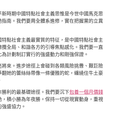
平新時期中國特點社會主義思惟是今世中國馬克思
動指南。我們要周全體系進修，實在把握黨的立異
國特點社會主義最實質的特征，是中國特點社會主
總攬全局、和諧各方的引導焦點感化。我們要一直
化為計劃制訂實行的強盛動力和剛強保證。
亮將來。進步途徑上會碰到各類風險挑釁、艱巨險
爭翻她的蕾絲絲帶像一條優雅的蛇，纏繞住牛土豪
。
作勝利的最基礎途徑。我們要沉下
包養一個月價錢
動，積小勝為年夜勝。保持一切從現實動身，重視
的強盛協力。