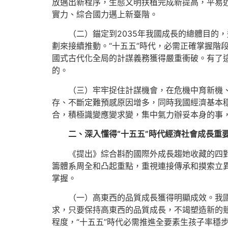
放邁出新程序，生態文明扶植完成新提高，平易近
實力、綜合國力邁上新臺階。
（二）錨定到2035年我國成長的總體目的，
劃來接續推動。“十五五”時代，必需正確掌握階
國式古代化全局的計謀義務獲得嚴重衝破。有了這
的。
（三）牢牢捉住計謀機會，在危機中育新機、
存、不斷定難預感原因增多，同時我國經濟基本
合，積極識變應變求變，集中氣力辦妥本身的事
二、深入懂得“十五五”時代經濟社會成長重
《提出》綜合斟酌國際外成長趨她收藏的四
籌體系周全和凸起重點，重視連接傳承和摸索立異
掌握。
（一）高東西的品質成長獲得明顯成效。我
求，只要保持高東西的品質成長，不竭塑造新的競
程度，“十五五”時代必需推進全要素生孩子率穩