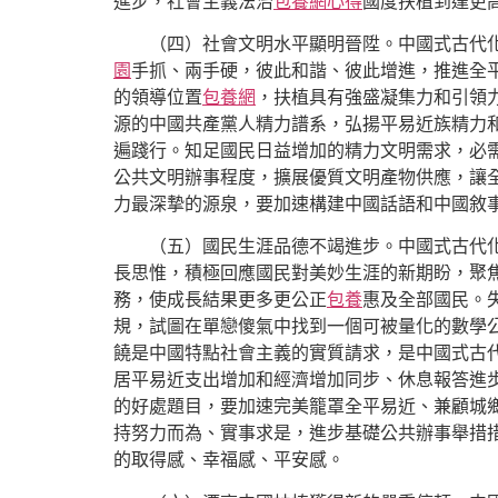
進步，社會主義法治
包養網心得
國度扶植到達更
（四）社會文明水平顯明晉陞。中國式古代
園
手抓、兩手硬，彼此和諧、彼此增進，推進全
的領導位置
包養網
，扶植具有強盛凝集力和引領
源的中國共產黨人精力譜系，弘揚平易近族精力
遍踐行。知足國民日益增加的精力文明需求，必
公共文明辦事程度，擴展優質文明產物供應，讓
力最深摯的源泉，要加速構建中國話語和中國敘
（五）國民生涯品德不竭進步。中國式古代化
長思惟，積極回應國民對美妙生涯的新期盼，聚
務，使成長結果更多更公正
包養
惠及全部國民。
規，試圖在單戀傻氣中找到一個可被量化的數學
饒是中國特點社會主義的實質請求，是中國式古
居平易近支出增加和經濟增加同步、休息報答進
的好處題目，要加速完美籠罩全平易近、兼顧城
持努力而為、實事求是，進步基礎公共辦事舉措
的取得感、幸福感、平安感。