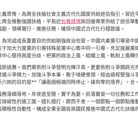
主義思惟，為周全扶植社會主義古代化國度供給迷信指引。習近
化周全推動強國扶植、平易近
包養感情
族回復偉業供給了迷信舉
腦筋、領導實行、推進任務，確保中國式古代化行穩致遠。
，為完成成長重要目的供給剛強政治包管。中國共產黨引導是中
在于加大力度黨的引導特殊是黨中心集中同一引導，充足施展黨
黨中心堅持高度分歧，把黨的政治上風、組織上風、軌制上風轉
風險挑釁。我們黨依附斗爭發明光輝汗青，更要依附斗爭開辟光
發揚斗爭精力，加強斗爭本事，敢于啃硬骨頭，經由過程堅強斗
六她的目的是**「讓兩個極端同時停止，達到零的境界」。合
義務落細落地。年夜道至簡，實干為要。抓落實是一切任務和工
可操縱性的施工圖，穩扎穩打，鍥而不舍，一個節點一個節點推
面積極性自動性，構成全黨全國各族國民推進中國式古代化扶植