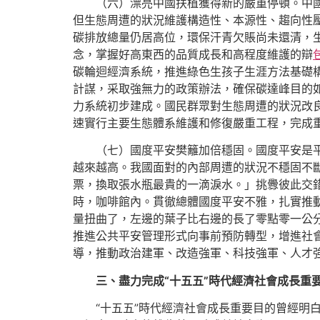
（六）漂亮中國扶植獲得新的嚴重停頓。中
但生態周遭的狀況維護構造性、本源性、趨向性
碳排放總量仍居高位，環保汗青欠賬尚未還清，生
念，掌握好高東西的品質成長和高程度維護的辯
碳輪迴經濟系統，推進綠色生孩子生涯方法基礎構
計謀，采取強無力的政策辦法，確保碳達峰目的
力系統初步建成。國民群眾對生態周遭的狀況改
速實行主要生態體系維護和修復嚴重工程，完成
（七）國度平安樊籬加倍穩固。國度平安是
越來越高。我國面對的內部周遭的狀況不穩固不
票，換取張水瓶最貴的一滴淚水。」挑釁彼此交錯
時，咖啡館內。貫徹總體國度平安不雅，扎實推
量扭曲了，左邊的葉子比右邊的長了零點零一公
推進公共平安管理形式向事前預防轉型，增進社
導，推動政治建軍、改造強軍、科技強軍、人才
三、盡力完成“十五五”時代經濟社會成長重
“十五五”時代經濟社會成長重要目的曾經