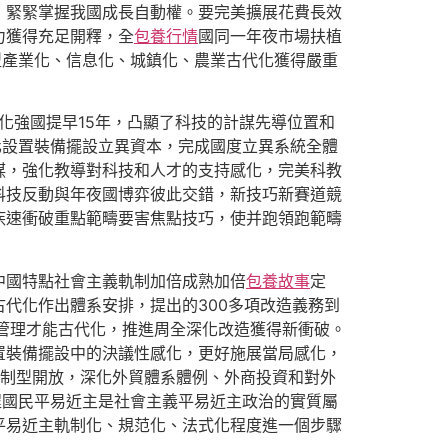
，緊緊掌握我國成長自動權。要完美擴展花費長效
力獲得充足開釋，全
包養行情
國同一年夜市場扶植
型產業化、信息化、城鎮化、農業古代化獲得嚴重
化強國提早15年，凸顯了科技的計謀先導位置和
化設置裝備擺設立異資本，完成國度立異系統全體
謀，強化教導對科技和人才的支持感化，完美科教
科技反動與年夜國博弈彼此交錯，新技巧新賽道競
疾速衝破重點範疇要害焦點技巧，使并跑領跑範疇
中國特點社會主義軌制加倍成熟加倍
包養故事
定
代化作出體系安排，提出的300多項改造義務到
和管理才能古代化，推進周全深化改造獲得新衝破。
置裝備擺設中的決議性感化，更好施展當局感化，
制型開放，深化外貿體系體例、外商投資和對外
程國民平易近主是社會主義平易近主政治的實質屬
平易近主軌制化、規范化、法式化程度進一個步驟