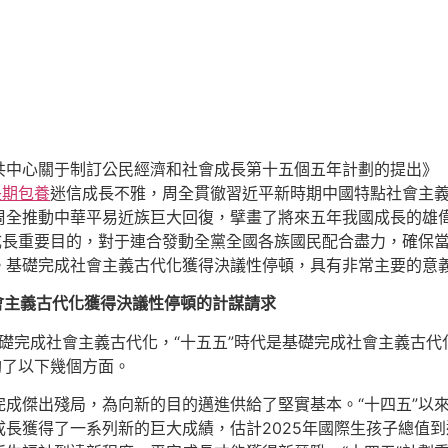
共中心關于制訂公民經濟和社會成長第十五個五年計劃的提出》
長期包養
迷信成長不雅，周全貫徹習近平新時期中國特點社會主
周全推動中華平易近族巨大回復，擘畫了將來五年我國成長的雄
會成長重要目的，對于連合發動全黨全國各族國民配合盡力，確保
。基礎完成社會主義古代化獲得決議性停頓，具有非常主要的意
會主義古代化獲得決議性停頓的計謀請求
基礎完成社會主義古代化，“十五五”時代是基礎完成社會主義古
酌了以下幾個方面。
完成傑出殘局，為向新的目的邁進供給了堅實基本。“十四五”以
長獲得了一系列新的巨大成績，估計2025年國際生孩子總值到