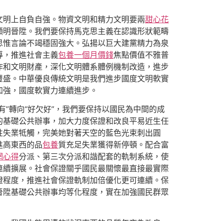
文明上自負自強。物資文明和精力文明要兩
甜心花
顯明晉陞。我們要保持馬克思主義在認識形狀範疇
思惟言論不竭穩固強大。弘揚以巨大建黨精力為泉
導，推進社會主義
包養一個月價錢
焦點價值不雅普
作和文明財產，深化文明體系體例機制改造，進步
豐盛。中華優良傳統文明是我們進步國度文明軟實
加強，國度軟實力連續進步。
”轉向“好欠好”，我們要保持以國民為中間的成
的基礎公共辦事，加大力度保證和改良平易近生任
性失業牴觸，完美她對著天空的藍色光束刺出圓
進高東西的品
包養
質充足失業獲得新停頓。配合富
網心得
分派、第三次分派和諧配套的軌制系統，使
連續擴展。社會保證關乎國民最關懷最直接最實際
證程度，推進社會保證軌制加倍優化更可連續。保
晉陞基礎公共辦事均等化程度，實在加強國民群眾