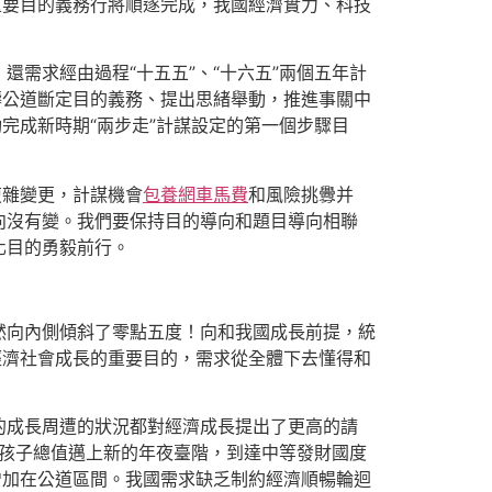
重要目的義務行將順遂完成，我國經濟實力、科技
還需求經由過程“十五五”、“十六五”兩個五年計
疇公道斷定目的義務、提出思緒舉動，推進事關中
完成新時期“兩步走”計謀設定的第一個步驟目
復雜變更，計謀機會
包養網車馬費
和風險挑釁并
向沒有變。我們要保持目的導向和題目導向相聯
化目的勇毅前行。
然向內側傾斜了零點五度！向和我國成長前提，統
經濟社會成長的重要目的，需求從全體下去懂得和
的成長周遭的狀況都對經濟成長提出了更高的請
生孩子總值邁上新的年夜臺階，到達中等發財國度
增加在公道區間。我國需求缺乏制約經濟順暢輪迴