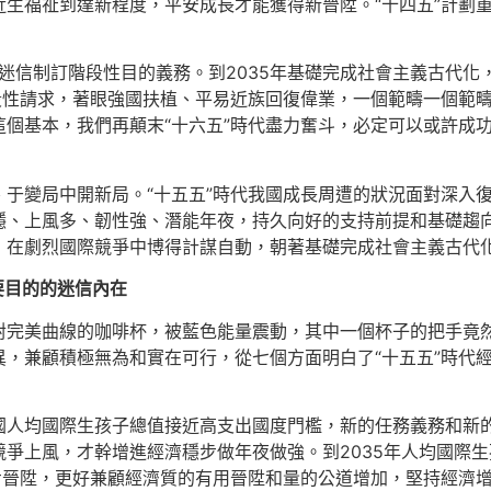
生福祉到達新程度，平安成長才能獲得新晉陞。“十四五”計劃
迷信制訂階段性目的義務。到2035年基礎完成社會主義古代化，
段性請求，著眼強國扶植、平易近族回復偉業，一個範疇一個範
個基本，我們再顛末“十六五”時代盡力奮斗，必定可以或許成功
于變局中開新局。“十五五”時代我國成長周遭的狀況面對深入
穩、上風多、韌性強、潛能年夜，持久向好的支持前提和基礎趨
，在劇烈國際競爭中博得計謀自動，朝著基礎完成社會主義古代
要目的的迷信內在
對完美曲線的咖啡杯，被藍色能量震動，其中一個杯子的把手竟
，兼顧積極無為和實在可行，從七個方面明白了“十五五”時代
國人均國際生孩子總值接近高支出國度門檻，新的任務義務和新
爭上風，才幹增進經濟穩步做年夜做強。到2035年人均國際
步晉陞，更好兼顧經濟質的有用晉陞和量的公道增加，堅持經濟