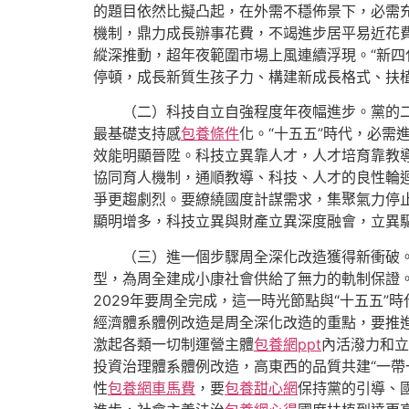
的題目依然比擬凸起，在外需不穩佈景下，必需
機制，鼎力成長辦事花費，不竭進步居平易近花
縱深推動，超年夜範圍市場上風連續浮現。“新四
停頓，成長新質生孩子力、構建新成長格式、扶
（二）科技自立自強程度年夜幅進步。黨的二
最基礎支持感
包養條件
化。“十五五”時代，必
效能明顯晉陞。科技立異靠人才，人才培育靠教
協同育人機制，通順教導、科技、人才的良性輪
爭更趨劇烈。要繚繞國度計謀需求，集聚氣力停
顯明增多，科技立異與財產立異深度融會，立異
（三）進一個步驟周全深化改造獲得新衝破
型，為周全建成小康社會供給了無力的軌制保證
2029年要周全完成，這一時光節點與“十五五
經濟體系體例改造是周全深化改造的重點，要推
激起各類一切制運營主體
包養網ppt
內活潑力和立
投資治理體系體例改造，高東西的品質共建“一帶
性
包養網車馬費
，要
包養甜心網
保持黨的引導、