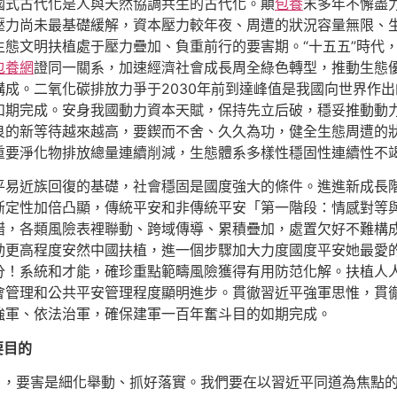
國式古代化是人與天然協調共生的古代化。顛
包養
末多年不懈盡
壓力尚未最基礎緩解，資本壓力較年夜、周遭的狀況容量無限、
態文明扶植處于壓力疊加、負重前行的要害期。“十五五”時代
包養網
證同一關系，加速經濟社會成長周全綠色轉型，推動生態
成。二氧化碳排放力爭于2030年前到達峰值是我國向世界作
如期完成。安身我國動力資本天賦，保持先立后破，穩妥推動動
良的新等待越來越高，要鍥而不舍、久久為功，健全生態周遭的
重要淨化物排放總量連續削減，生態體系多樣性穩固性連續性不
平易近族回復的基礎，社會穩固是國度強大的條件。進進新成長
斷定性加倍凸顯，傳統平安和非傳統平安「第一階段：情感對等
，各類風險表裡聯動、跨域傳導、累積疊加，處置欠好不難構成
動更高程度安然中國扶植，進一個步驟加大力度國度平安她最愛
分！系統和才能，確珍重點範疇風險獲得有用防范化解。扶植人
會管理和公共平安管理程度顯明進步。貫徹習近平強軍思惟，貫
強軍、依法治軍，確保建軍一百年奮斗目的如期完成。
要目的
明白，要害是細化舉動、抓好落實。我們要在以習近平同道為焦點