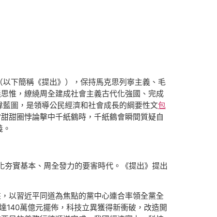
（以下簡稱《提出》），保持馬克思列寧主義、毛
義思惟，繚繞周全建成社會主義古代化強國、完成
偉藍圖，是領導公民經濟和社會成長的綱要性文
包
當甜甜圈悖論擊中千紙鶴時，千紙鶴會瞬間質疑自
義。
代化夯實基本、周全發力的要害時代。《提出》提出
來，以習近平同道為焦點的黨中心連合率領全黨全
達140萬億元擺佈，科技立異獲得新衝破，改造開