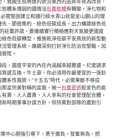
力，我國生態周遭的狀況東西的品質年夜為改良，
生態體系懦弱的國情沒
包養軟體
有轉變，淨化物和
，必需堅固建立和踐行綠水青山就是金山銀山的理
優先、節儉集約、綠色低碳成長，出力構建綠色低
出的莊重許諾，要連續實行積極應對天氣變更國度
力綠色低碳轉型，推進乾淨低碳平安高效的新型動
狀況管理系統，連續深刻打好淨化防治攻堅戰，加
竭晉陞。
階段，國度平安的內在內涵越來越豐盛，尺度請求
與質感互換。牛土豪，你必須用你最便宜的一張鈔
體系性風險。“十五五”時代，必需果斷不移這
的那盆完美對稱的盆栽，被一
包養管道
股金色的能
人有責、人人盡責、人人享有的社會管理配合體，
徹新時期軍事計謀方針，保持黨對部隊的盡對引
的黨中心剛強引導下，勇于擔負，發奮無為，把