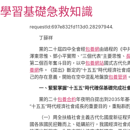
跳
學習基礎急救知識
至
主
要
requestId:697e832fd113d0.28297944.
內
丁薛祥
容
黨的二十屆四中全會經
包養網
由過程的《中
澤東思惟、鄧小平實際、“三個代表”主要思惟、
第二個百年奮斗目的，以中
包養網站
國式古代化
養網
件。《提出》斷定的“十五五”時代經濟社
己的存在意義，開始在空中混亂地盤旋
包養管道
一、緊緊掌握“十五五”時代確保基礎完成社
黨的二十
包養合約
年夜明白提出到2035年
“十五五”時代經濟社會成長的重要目的，重點斟
（一）周全扶植社會主義古代化國度新征程
國各族國民迎難而上、砥礪前行，我國經濟社會成