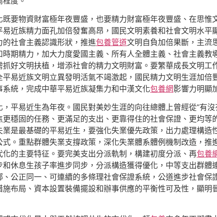
高程度。
化既要物資財富極年夜豐盛，也要精力財富極年夜豐盛、在思惟
平易近族精力面孔加倍發奮高昂，國民文明素養和社會文明水平
力的社會主義認識形狀，推進
包養管道
文明自負加倍果斷，主流
和時期精力，加大力度愛國主義、所有人全體主義、社會主義教
需抓好文明扶植，增添社會的精力文明財富。要繁華成長文明工
全平易近族文明立異發明活氣不竭激起，國民精力文明生涯加倍
事系統，完成中華平易近族凝集力和中漢文化
包養網
影響力明顯
，平易近生為年夜。國民對美妙生涯的向往總體上曾經從“有沒有
焦更穩固的任務、更滿足的支出、更靠得住的社會保證、更均等
失業是最基礎的平易近生，要強化失業優先政策，出力處理構造
公式。重點群體失業支撐政策，深化失業體系體例機制改造，推
代化的主要特征。要完美支出分派軌制，構建初度分派、再
包養
步和休息生孩子率進步同步，分派構造獲得優化，中等支出群體
鄉、公正同一、可連續的多條理社會保證系統，公道進步社會保
措施布局、資本設置裝備擺設和辦事供應的平衡性可及性，顯明