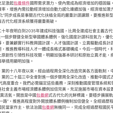
充足激起
包養條件
國際需求潛力、使內需成為經濟增加的穩固錨
費率，增進內需拉動經濟增加自動力感化連續加強，經濟增加潛
化”同步成長是事關古代化扶植全局的嚴重計謀課題，要推進新
植古代化經濟系統獲得嚴重衝破。
十年夜明白到2035年建成科技強國，比周全建成社會主義古代
需進一個步驟健全新型舉國體系體例，強化國度計謀科技氣力，優
導，要兼顧實行科教興國計謀、人才強國計謀、立異驅動成長計
迴，推進教導科技人才一體成長格式基礎構成。今后一個時代，
止原創性引領性科技攻關，明顯加強基本研討和原始立異才能，
驅舉措用顯明加強。
。黨的十八年夜以來，經由過程周全深化改造完美各方面軌制，
。黨的二十屆三中全會對進一個步驟周全深化改造、推動中國式古
”時代高度重合。我們必需錨定這些義務，深刻推動國度管理系統
進社會主義市場經濟體系體例加倍完美，充足施展市場在資本設
異活氣。開放是中國
包養網
式古代化的光鮮標識，要穩步擴展軌
一路”，推進高程度對外開放體系體例機制加倍健全。全經過歷
國民當家作主、依法治國
包養網
無機同一，完成全經過歷程國民