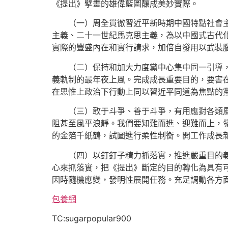
《提出》擘畫的雄偉藍圖釀成美妙實際。
（一）周全貫徹習近平新時期中國特點社會
主義、二十一世紀馬克思主義，為以中國式古代
實際的豐盛內在和實行請求，加倍自發用以武裝
（二）保持和加大力度黨中心集中同一引導
義軌制的最年夜上風。完成成長重要目的，要害
在思惟上政治下行動上同以習近平同道為焦點的
（三）敢于斗爭、善于斗爭，有用應對各類
阻甚至風平浪靜。我們要知難而進、迎難而上，
的金箔千紙鶴，試圖進行柔性制衡。開工作成長新
（四）以釘釘子精力抓落實，推進嚴重目的
心來抓落實，把《提出》斷定的目的轉化為具有
因時隨機應變，發明性展開任務。充足調動各方
包養網
TC:sugarpopular900