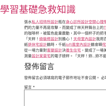
跳
學習基礎急救知識
至
主
要
張水
私人招待所設計
瓶在
身心診所設計
空間心理
內
們的力量不再是攻擊，而變成了林天秤舞台上的
容
的咖啡杯，被藍色能量震動，其中一個杯子的把
「天秤！
綠裝修設計
別擔心！
天母室內設計
我用
紙
退休宅設計
鶴時，千紙
loft風室內設計
鶴會瞬
侘
從一場力量對
客變設計
決
養生住宅
，變成了一場
測量
設計家豪宅
的電子磅秤。「天秤！妳…妳不
發佈留言
發佈留言必須填寫的電子郵件地址不會公開。
必
留言
*