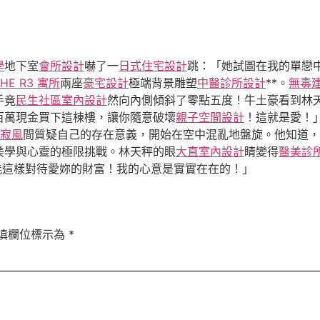
學
地下室
會所設計
嚇了一
日式住宅設計
跳：「她試圖在我的單戀
THE R3 寓所
兩座
豪宅設計
極端背景雕塑
中醫診所設計
**。
無毒
手竟
民生社區室內設計
然向內側傾斜了零點五度！牛土豪看到林
百萬現金買下這棟樓，讓你隨意破壞
親子空間設計
！這就是愛！
寂風
間質疑自己的存在意義，開始在空中混亂地盤旋。他知道，
美學與心靈的極限挑戰。林天秤的眼
大直室內設計
睛變得
醫美診
能這樣對待愛妳的財富！我的心意是實實在在的！」
填欄位標示為
*