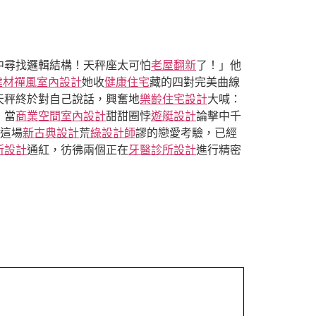
中尋找邏輯結構！天秤座太可怕
老屋翻新
了！」他
建材
禪風室內設計
她收
健康住宅
藏的四對完美曲線
天秤終於對自己說話，興奮地
樂齡住宅設計
大喊：
」當
商業空間室內設計
甜甜圈悖
遊艇設計
論擊中千
這場
新古典設計
荒
綠設計師
謬的戀愛考驗，已經
所設計
通紅，彷彿兩個正在
牙醫診所設計
進行精密