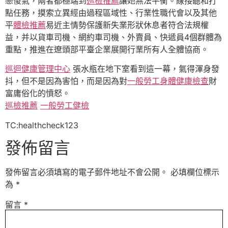
戀傻氣，兩者都極端到
巡檢推薦
讓她無法平衡。線接聽和打
點任務，摸索立異經由過程區域性、行業性職代會以及其他
平
體檢推薦
易近主情勢保護新失業形狀休息者符合法規權
益，并以貨車司機、網約車司機、外賣員、快遞員4個群體為
重點，推進在遼頭部平臺企業展開行業所有人全體協商。
巡迴健康管理中心
張水瓶在地下室看到這一幕，氣得渾身發
抖，但不是因為害怕，而是因為對
一般勞工身體健康檢查
財
富庸俗化的憤怒。
巡檢推薦
一般勞工健檢
TC:healthcheck123
發佈留言
發佈留言必須填寫的電子郵件地址不會公開。
必填欄位標示
為
*
留言
*