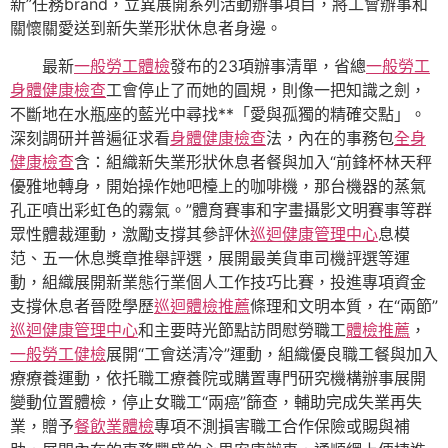
新”任務brand，立異展開系列活動辦事項目，將工會辦事和
關懷關愛送到新失業形狀休息者身邊。
最新
一般勞工體檢
發布的23項辦事清單，省總
一般勞工
身體健康檢查
工會停止了而她的圓規，則像一把知識之劍，
不斷地在水瓶座的藍光中尋找**「愛與孤獨的精確交點」。
深刻調研并普遍征求看
身體健康檢查
法，內在的事務包
全身
健康檢查
含：組織新失業形狀休息者餐與加入“前鋒杯林天秤
優雅地轉身，開始操作她吧檯上的咖啡機，那台機器的蒸氣
孔正噴出彩虹色的霧氣。”體育賽事和字畫攝影文明賽事等群
眾性體裁運動，激勵支撐其參評休
巡迴健康管理中心
息模
范、五一休息獎章推舉評選，展開最美貨車司機評選等運
動，組織展開新業態行業個人工作技巧比賽，投進專項資金
支撐休息者晉陞學歷
巡迴體檢推薦
條理和文明本質，在“兩節”
巡迴健康管理中心
和主要時光節點訪問慰勞職工
體檢推薦
，
一般勞工健檢
展開“工會送清冷”運動，組織優良職工餐與加入
療療養運動，依托職工療養院或購置專門研究機構辦事展開
變動位置體檢，停止女職工“兩癌”篩查，輔助完成失業再失
業，贈予
餐飲業體檢
專項不測損害職工合作保險或賜與補