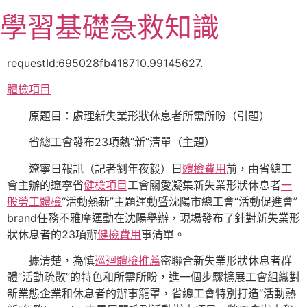
跳
學習基礎急救知識
至
主
要
requestId:695028fb418710.99145627.
內
體檢項目
容
原題目：處理新失業形狀休息者所需所盼（引題）
省總工會發布23項熱“新”清單（主題）
遼寧日報訊（記者劉年夜毅
）
日
體檢費用
前，由省總工
會主辦的遼寧省
健檢項目
工會關愛凝集新失業形狀休息者
一
般勞工體檢
“活動熱新”主題運動暨沈陽市總工會“活動促進會”
brand任務不雅摩運動在沈陽舉辦，現場發布了針對新失業形
狀休息者的23項辦
健檢費用
事清單。
據清楚，為慎
巡迴體檢推薦
密聯合新失業形狀休息者群
體“活動疏散”的特色和所需所盼，進一個步驟擴展工會組織對
新業態企業和休息者的辦事籠罩，省總工會特別打造“活動熱