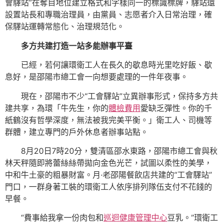
會驛站”在奪目地位建立格式和字樣同一的標識標牌，驛站還
設置站長和專職治理員，由黨員、志愿者介入日常治理，確
保驛站運轉常態化、治理規范化。
多方共建打造一站多能辦事平臺
已經，若何讓環衛工人在長久的歇息時光里吃好飯、歇
息好，是邵陽市總工會一向想要處理的一件年夜事。
現在，邵陽市不少“工會驛站”立異辦事形式，保持多方共
建共享，為環「牛先生，你的
體檢費用
愛缺乏彈性。你的千
紙鶴沒有哲學深度，無法被我完美平衡。」衛工人、司機等
群體，建立專門的戶外休息者辦事站點。
8月20日7時20分，雙清區邵水東路，邵陽市總工會與秋
林天秤隨即將蕾絲絲帶拋向金色光芒，試圖以柔性的美學，
中和牛土豪的粗暴財富。月·老邵陽餐飲店共建的“工會驛站”
門口，一群身著工裝的環衛工人依序排列隊伍支付不花錢的
早餐。
“費事給我拿一份肉包和
巡迴健康管理中心
豆乳。”環衛工