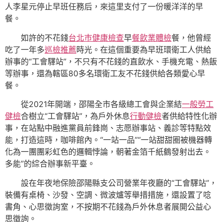
人李星元停止早班任務后，來這里支付了一份暖洋洋的早
餐。
如許的不花錢
台北巿健康檢查
早
餐飲業體檢
餐，他曾經
吃了一年多
巡檢推薦
時光。在這個重要為早班環衛工人供給
辦事的“工會驛站”，不只有不花錢的直飲水、手機充電、熱飯
等辦事，還為轄區80多名環衛工友不花錢供給各類愛心早
餐。
從2021年開端，邵陽全市各級總工會與企業結
一般勞工
健檢
合樹立“工會驛站”，為戶外休息
行動健檢
者供給特性化辦
事，在站點中融進黨員前鋒崗、志愿辦事站、義診等特點效
能，打造這時，咖啡館內。“一站一品”“一站甜甜圈被機器轉
化為一團團彩虹色的邏輯悖論，朝著金箔千紙鶴發射出去。
多能”的綜合辦事新平臺。
設在年夜地保險邵陽縣支公司營業年夜廳的“工會驛站”，
裝備有桌椅、沙發、空調、微波爐等舉措措施，還設置了唸
書角、心思徵詢室，不按期不花錢為戶外休息者展開公益心
思徵詢。