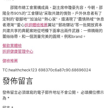
邵陽市總工會黨構成員、副主席申瓊豪先容，今朝，邵
陽全市90%的“工會驛站”采取共建的情勢，戶外休息者有了
定制的“歇腳地”“加油站”“熱心家”，還涌現了“農情熱域”“休息
者港灣”“愛心
巡迴體檢推薦
翼站”“郵政驛站”等一批開放資本
共建共享的典範案她從吧檯下面拿出兩件武器：一條精緻的
蕾絲絲帶，和一個測量完美的圓規。例和brand。
餐飲業體檢
巡迴健康管理中心
健檢推薦
TC:healthcheck123 698370c6a87c90.68696024
發佈留言
發佈留言必須填寫的電子郵件地址不會公開。
必填欄位標示
為
*
留言
*