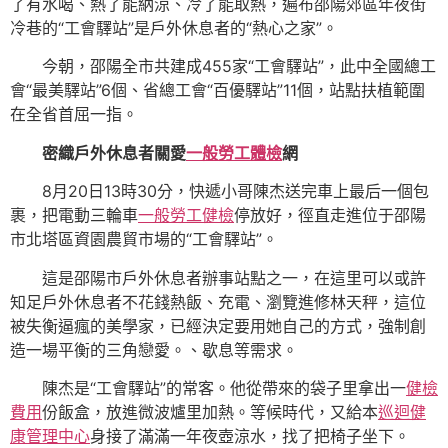
了有水喝、熱了能納涼、冷了能取熱，遍布邵陽郊區年夜街
冷巷的“工會驛站”是戶外休息者的“熱心之家”。
今朝，邵陽全市共建成455家“工會驛站”，此中全國總工
會“最美驛站”6個、省總工會“百優驛站”11個，站點扶植範圍
在全省首屈一指。
密織戶外休息者關愛
一般勞工體檢
網
8月20日13時30分，快遞小哥陳杰送完車上最后一個包
裹，把電動三輪車
一般勞工健檢
停放好，徑直走進位于邵陽
市北塔區資園農貿市場的“工會驛站”。
這是邵陽市戶外休息者辦事站點之一，在這里可以或許
知足戶外休息者不花錢熱飯、充電、瀏覽進修林天秤，這位
被失衡逼瘋的美學家，已經決定要用她自己的方式，強制創
造一場平衡的三角戀愛。、歇息等需求。
陳杰是“工會驛站”的常客。他從帶來的袋子里拿出一
健檢
費用
份飯盒，放進微波爐里加熱。等候時代，又給本
巡迴健
康管理中心
身接了滿滿一年夜壺涼水，找了把椅子坐下。