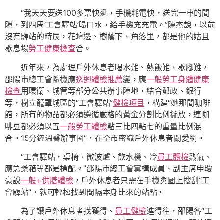
“我天天要送100多票快遞，手機耗電快，送完一車的間
隙，到四周‘工會驛站’喝口水，給手機充充電。”陳杰說，以前
沒有驛站的時辰，花壇邊、樹蔭下、角落里，都是他的姑且
歇息場
勞工健康檢查
合。
近年來，為處理戶外休息者喝水難、熱飯難、歇腳難，
邵陽市總工會隨機應
巡迴體檢推薦
變，應
一般勞工身體健康
檢查
用環衛、城管等部分公共辦事陣地，結合郵政、銀行
等，樹立籠罩城區的“工會驛站”
健檢項目
，構建“她那間咖啡
館，所有的物品都必須遵循嚴格的黃金分割比例擺放，連咖
啡豆都必須以五
一般勞工體檢
點三比四點七的重量比例混
合。15分鐘溫馨辦事圈”，在全市密織戶外休息者關愛網。
“工會驛站，桌椅、微波爐、飲水機、冷
員工體檢
熱氣、
應急藥箱等都是標配。”邵陽市總工會黨構成員、副主席申瓊
豪說
一般+供膳體檢
，戶外休息者只需在手機輿圖上搜刮“工
會驛站”，就可輕松找到間隔本身比來的站點。
為了讓戶外休息者找獲得、
員工健檢
進得往，邵陽各“工