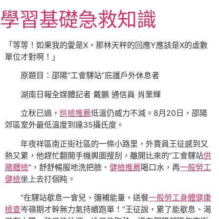
跳
學習基礎急救知識
至
主
要
「等等！如果我的愛是X，那林天秤的回應Y應該是X的虛數
內
單位才對啊！」
容
原題目：邵陽“工會驛站”庇護戶外休息者
湖南日報全媒體記者 戴鵬 通信員 肖業輝
立秋已過，
巡檢推薦
低溫仍威力不減。8月20日，邵陽
郊區室外最低溫度到達35攝氏度。
年夜祥區南正街社區的一條小路里，外賣員王征感到又
熱又累，他趕忙翻開手機輿圖搜刮，離開比來的“工會驛站
供
膳體檢
”，舒舒暢服地洗把臉、
健檢推薦
喝口水，再
一般勞工
健檢
坐上去打個盹。
“在驛站歇息一會兒、彌補能量，送餐
一般勞工身體健康
檢查
岑嶺期才幹無力氣持續跑單！”王征說，累了能歇息、渴