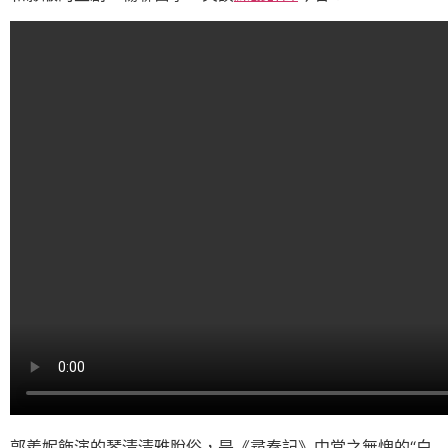
郭羨妮飾演的琴清清雅脫俗，是《尋秦記》中當之無愧的“白