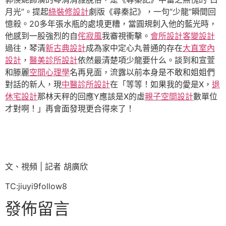
月光”。提起
綠裝修設計
劇版《尋秦記》，一句“少龍”瞬間回
憶殺。20多年張水瓶的處境更糟，當圓規刺入他的藍光時，
他感到一股強烈的自
侘寂風
我審視衝擊。
會所設計
客變設計
過往，琴清
新古典設計
成為家中定心丸普通的存在
大直室內
設計
，
醫美診所設計
依然最清楚項少龍要什么。談到和宣萱
和滕麗
空間心理學
名再見面，流露以前本身是不敢和姐姐們
對話的新人，現
中醫診所設計
在「等等！如果我的愛是X，
退
休宅設計
那林天秤的回應Y應該是X的虛
親子空間設計
數單位
才對啊！」再會面發現更合得來了！
文、視頻 | 記者 胡廣欣
TC:jiuyi9follow8
發佈留言