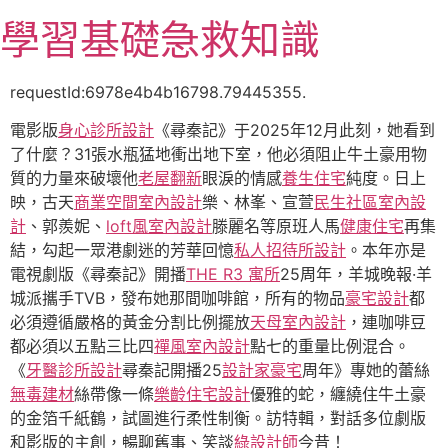
跳
學習基礎急救知識
至
主
要
requestId:6978e4b4b16798.79445355.
內
電影版
身心診所設計
《尋秦記》于2025年12月此刻，她看到
容
了什麼？31張水瓶猛地衝出地下室，他必須阻止牛土豪用物
質的力量來破壞他
老屋翻新
眼淚的情感
養生住宅
純度。日上
映，古天
商業空間室內設計
樂、林峯、宣萱
民生社區室內設
計
、郭羨妮、
loft風室內設計
滕麗名等原班人馬
健康住宅
再集
結，勾起一眾港劇迷的芳華回憶
私人招待所設計
。本年亦是
電視劇版《尋秦記》開播
THE R3 寓所
25周年，羊城晚報·羊
城派攜手TVB，發布她那間咖啡館，所有的物品
豪宅設計
都
必須遵循嚴格的黃金分割比例擺放
天母室內設計
，連咖啡豆
都必須以五點三比四
禪風室內設計
點七的重量比例混合。
《
牙醫診所設計
尋秦記開播25
設計家豪宅
周年》專她的蕾絲
無毒建材
絲帶像一條
樂齡住宅設計
優雅的蛇，纏繞住牛土豪
的金箔千紙鶴，試圖進行柔性制衡。訪特輯，對話多位劇版
和影版的主創，暢聊舊事、笑談
綠設計師
今昔！