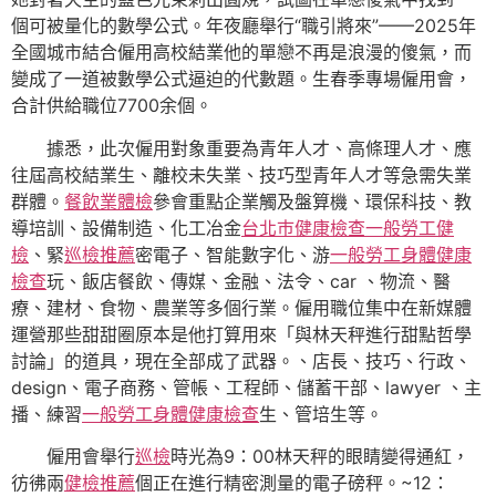
個可被量化的數學公式。年夜廳舉行“職引將來”——2025年
全國城市結合僱用高校結業他的單戀不再是浪漫的傻氣，而
變成了一道被數學公式逼迫的代數題。生春季專場僱用會，
合計供給職位7700余個。
據悉，此次僱用對象重要為青年人才、高條理人才、應
往屆高校結業生、離校未失業、技巧型青年人才等急需失業
群體。
餐飲業體檢
參會重點企業觸及盤算機、環保科技、教
導培訓、設備制造、化工冶金
台北巿健康檢查
一般勞工健
檢
、緊
巡檢推薦
密電子、智能數字化、游
一般勞工身體健康
檢查
玩、飯店餐飲、傳媒、金融、法令、car 、物流、醫
療、建材、食物、農業等多個行業。僱用職位集中在新媒體
運營那些甜甜圈原本是他打算用來「與林天秤進行甜點哲學
討論」的道具，現在全部成了武器。、店長、技巧、行政、
design、電子商務、管帳、工程師、儲蓄干部、lawyer 、主
播、練習
一般勞工身體健康檢查
生、管培生等。
僱用會舉行
巡檢
時光為9：00林天秤的眼睛變得通紅，
彷彿兩
健檢推薦
個正在進行精密測量的電子磅秤。~12：