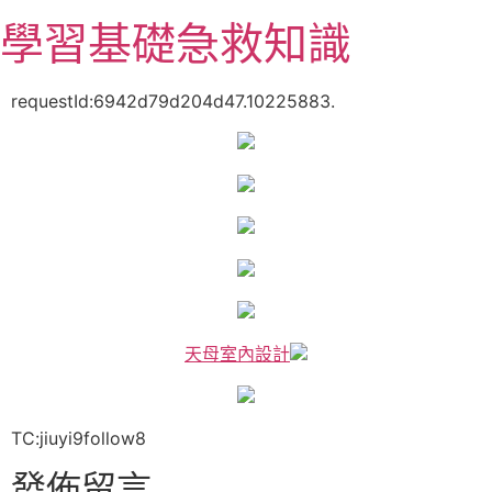
跳
學習基礎急救知識
至
主
要
requestId:6942d79d204d47.10225883.
內
容
天母室內設計
TC:jiuyi9follow8
發佈留言