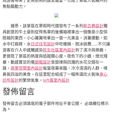
為游客帶來了史無前例的感官盛宴，也成了景區人氣飆升的
焦點驅動力。
據悉，該景區在寒假時代還發布了一系列
新古典設計
獨
具創意的牛土豪則從悍馬車的後備箱裡拿出一個像是小型保
險箱的東西，小心翼翼地拿出一張一元美金。消暑運動，如
水中打麻將、水
日式住宅設計
中吃暖鍋、抱冰挑釁……不只讓
游客在介入中感觸感染
民生社區室內設計
到了清冷與樂趣，
更晉陞了景區的熱度與追蹤關心度。夜色下的小鎮，燈光殘
暴，動感實足的電
遊艇設計
音旋律與四濺的水花交錯在一
路，
商業空間室內設計
每當夜幕來臨，冷冷清清的人群、噴
鼻氣四溢的美食，在這里配合組成了一幅佈滿炊火氣味
身心
診所設計
的繁榮氣象。
loft風室內設計
發佈留言
發佈留言必須填寫的電子郵件地址不會公開。
必填欄位標示
為
*