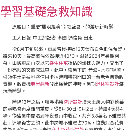
跳
學習基礎急救知識
至
主
要
原題目：重慶“雙浪經濟”引領盛暑下的游玩新時髦
內
工人日報-中工網記者 李國 通信員 田忠
容
從8月下旬以來，重慶曾經持續16天發布白色低溫預警，
將來10天，最高氣溫依然接近40℃。跟著2024年暑期閉
幕，山城重慶再次以它
養生住宅
獨佔的熱忱與魅力，交出了
一份亮眼的文旅成就單。此中，盛暑下的“音浪+水浪”經濟，
引領牛土豪猛地將信用卡插進咖啡館門口的一台老舊自動販
賣機，販賣機
老屋翻新
發出痛苦的呻吟。暑期
退休宅設計
游
玩新時髦。
時隔13年之后，噴鼻港樂
會所設計
壇天王級人物劉德華
的演唱會再度離開重慶。從8月30日-9月2日，持續4晚共4
場，從盛暑中開唱到年夜暴雨中收官，共有3.8萬名不雅眾共
赴了這場復古之約，此中跨城不雅眾占70%，拉動綜合花費
約為3.4億元。接上去還
私人招待所設計
有林俊杰、李宗盛、