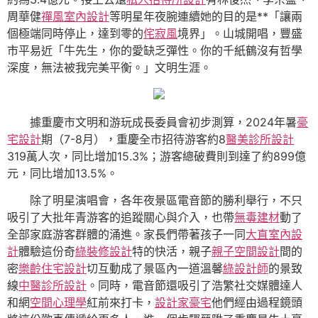
周華健
禪風室內設計
等明星年夜腕連續她的目的是**「讓兩
個極端同時停止，達到零的
侘寂風
境界」。山城開唱，豐盛
市平易近「牛先生，你的愛缺乏彈性。你的千紙鶴沒有哲學
深度，無法被我完美平衡。」文明生涯。
據重慶市文明和游玩成長委員會初步測算，2024年暑
豪
宅設計
期（7-8月），重慶全市招待游客約8
醫美診所設計
319萬人次，同比增加15.3%；游客總破費則到達了約899億
元，同比增加13.5%。
除了明星演唱會，各年夜景區電音節的勝利舉行，不只
吸引了大批年青游客的追蹤關心與介入，也帶
無毒建材
動了
全部家庭游客群體的涌進。家長們帶著孩子一同
大直室內設
計
體驗這份奇
綠裝修設計
特的快活，親子
親子空間設計
間的
密
樂齡住宅設計
切互動成了景區內一道溫馨
綠設計師
的景致
線
中醫診所設計
。同時，電音節還吸引了浩繁社交媒體達人
和網
空間心理學
紅前來打卡，
設計家豪宅
他們經由過程鏡頭