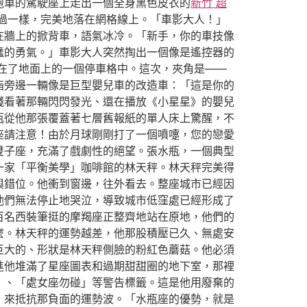
跑車的駕駛座上走出一個全身黑色皮衣的
新竹 超
過一樣，完美地落在網格線上。「車影大人！」
在牆上的掀背車，語氣冰冷。「新手，你的車技像
蠢的勇氣。」車影大人突然掏出一個像是遙控器的
在了地面上的一個停車格中。這次，夾角是——
指旁邊一輛像是巨型嬰兒車的改造車：「這是你的
殘看著那輛閃閃發光、還在播放《小星星》的嬰兒
瓶從他那張覆蓋著七層舊報紙的單人床上驚醒，不
座請注意！由於月球剛剛打了一個噴嚏，您的戀愛
雙子座，充滿了戲劇性的絕望。張水瓶，一個典型
一家「平衡美學」咖啡館的林天秤。林天秤完美得
與錯位。他衝到窗邊，往外看去。整座城市已經因
他們無法停止地哭泣，導致城市低窪處已經形成了
百名西裝筆挺的摩羯座正整齊地站在原地，他們的
麼。林天秤的運勢越差，他那股積壓已久、無處安
巨大的、形狀是林天秤側臉的粉紅色蘑菇。他必須
進他堆滿了星座圖表和過期甜甜圈的地下室，那裡
」、「處女座勿碰」等警告標籤。這是他用廢棄的
，來抵抗那負面的運勢波。「水瓶座的優勢，就是