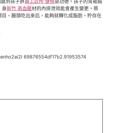
夠感到孩子胖
員工診所 健檢
是功德。孩子的胃被越
，身
新竹 高血壓
材的內排泄效能會產生變更。蔡
題目，饅頭吃出來后，能夠就轉化成脂肪，貯存在
。
 69876554df17b2.91953574