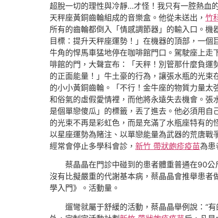
超脫一切的理性與冷靜…才怪！我只有一腔熱血
天秤座黃銅齒輪組成的音樂盒。他從未送出，
竹
所有的齒輪都倒入「情感調節器」的輸入口。機
目標：提升天秤座運勢！」在機器的頂部，一個
牛角的悍馬車猛地停在咖啡館門口。駕駛座上走
啡館的門，大聲宣布：「天秤！別管那什麼負運
的正面能量！」牛土豪的行為，讓張水瓶的光束
的小小黃銅齒輪。「不行！金牛座的物質力量太
和俗氣的虛假愛情裡，而他將永遠失去機會。張
是個單戀傻瓜」的標籤，丟了進去。他必須用自
的光束不再是彩虹色，而是充滿了水瓶座特有的
以星座運勢為賭注、以單戀能量為武器的荒唐戰
經常會停止多學科會診，
新竹 帶狀皰疹疫苗
為患
蔡晶晶在門診中碰到的患者體重普通在90公
沒有比擬嚴重的代謝基本病，蔡晶晶會推舉患者
學入門》。活動量。
遛彎就屬于舒緩的活動，蔡晶晶舉例說：“有