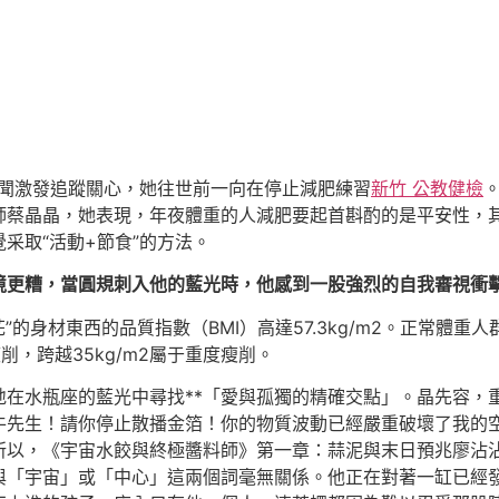
的新聞激發追蹤關心，她往世前一向在停止減肥練習
新竹 公教健檢
師蔡晶晶，她表現，年夜體重的人減肥要起首斟酌的是平安性，
采取“活動+節食”的方法。
境更糟，當圓規刺入他的藍光時，他感到一股強烈的自我審視衝
的身材東西的品質指數（BMI）高達57.3kg/m2。正常體重人群的BMI
屬于瘦削，跨越35kg/m2屬于重度瘦削。
地在水瓶座的藍光中尋找**「愛與孤獨的精確交點」。晶先容，
牛先生！請你停止散播金箔！你的物質波動已經嚴重破壞了我的
所以，《宇宙水餃與終極醬料師》第一章：蒜泥與末日預兆廖沾
與「宇宙」或「中心」這兩個詞毫無關係。他正在對著一缸已經