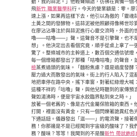
動，我的蒜泥。」他輕聲細語，彷彿在責備一個
飛
新竹 職業醫學科
行。今天的營業額是：零。廖
速上漲，如果再這樣下去，他引以為傲的「靈魂
土黃之間的發酵物。這蒜泥被他照顧得像稀世珍寶
在廖沾沾專注於與蒜泥進行心靈交流時，外面的
嚕——咕嚕——」聲。這聲音不是引擎聲，也不
想」。他決定出去看個究竟，順手從桌上拿了一
驚了。整條城市的主幹道上，數百個交通信號燈
每一個燈箱都發出了那種「咕嚕咕嚕」的聲音，
檢
蒸煮過頭的氣味。「麵粉焦慮？還是過度發酵
壓力過大而散發出的氣味。街上的行人陷入了混
地把車停在路中央，搖下車窗，對著紅綠燈大喊
這種不祥的「咕嚕」聲，與他兒時聽到的家傳預
聲如湯沸時，便是宇宙水餃臨界點到來之時。」
放著一個老舊的、像是古代金屬保險箱的東西。
打開，裡面沒有黃金，只有一個閃爍著詭異紅色
下通話鈕。儀器發出「滋——」的電流聲，接著傳
務！你那邊是不是已經聞到宇宙級的酸味了？我
務？酸味？等等！我聞到的不是酸
新竹 帶狀皰疹