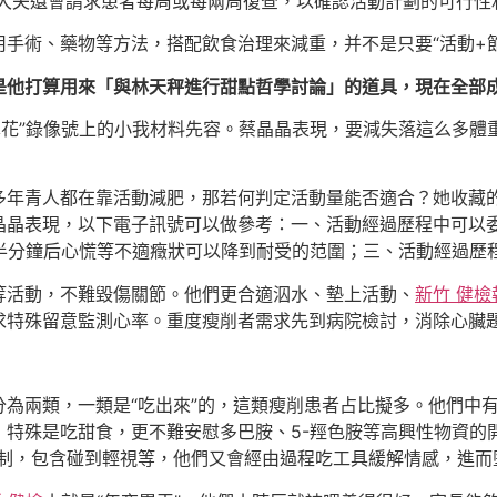
大夫還會請求患者每周或每兩周復查，以確認活動計劃的可行性
手術、藥物等方法，搭配飲食治理來減重，并不是只要“活動+
是他打算用來「與林天秤進行甜點哲學討論」的道具，現在全部
是“翠花”錄像號上的小我材料先容。蔡晶晶表現，要減失落這么多
多年青人都在靠活動減肥，那若何判定活動量能否適合？她收藏
晶晶表現，以下電子訊號可以做參考：一、活動經過歷程中可以
約半分鐘后心慌等不適癥狀可以降到耐受的范圍；三、活動經過歷
等活動，不難毀傷關節。他們更合適泅水、墊上活動、
新竹 健檢
求特殊留意監測心率。重度瘦削者需求先到病院檢討，消除心臟
分為兩類，一類是“吃出來”的，這類瘦削患者占比擬多。他們中
，特殊是吃甜食，更不難安慰多巴胺、5-羥色胺等高興性物資的
制，包含碰到輕視等，他們又會經由過程吃工具緩解情感，進而