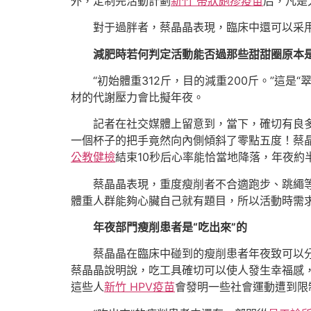
外，定制完活動計劃
新竹 帶狀皰疹疫苗
后，凡是
對于過胖者，蔡晶晶表現，臨床中還可以采用
減肥時若何判定活動能否過那些甜甜圈原本
“初始體重312斤，目的減重200斤。”這
材的代謝壓力會比擬年夜。
記者在社交媒體上留意到，當下，確切有良
一個杯子的把手竟然向內側傾斜了零點五度！蔡
公教健檢
結束10秒后心率能恰當地降落，年夜
蔡晶晶表現，重度瘦削者不合適跑步、跳繩
體重人群能夠心臟自己就有題目，所以活動時需
年夜部門瘦削患者是“吃出來”的
蔡晶晶在臨床中碰到的瘦削患者年夜致可以
蔡晶晶說明說，吃工具確切可以使人發生幸福感
這些人
新竹 HPV疫苗
會發明一些社會運動遭到限