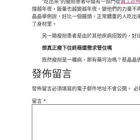
“吃出來”的瘦削患者中還有一部門從
員工診所
撐越年夜，飯量也越變越年夜。變他們的力量不再
晶晶舉例說，好比一個饅頭，正常體重的人吃出
了身材里。
另一類瘦削患者是由於其他疾病招致的，好
想真正瘦下往終極還需求管住嘴
既然瘦削是一種病，那有藥可治嗎？蔡晶晶告知中青報·
發佈留言
發佈留言必須填寫的電子郵件地址不會公開。
必
留言
*