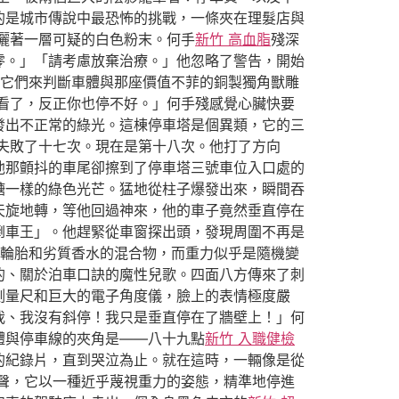
的是城市傳說中最恐怖的挑戰，一條夾在理髮店與
灑著一層可疑的白色粉末。何手
新竹 高血脂
殘深
零。」「請考慮放棄治療。」他忽略了警告，開始
它們來判斷車體與那座價值不菲的銅製獨角獸雕
看了，反正你也停不好。」何手殘感覺心臟快要
發出不正常的綠光。這棟停車塔是個異類，它的三
失敗了十七次。現在是第十八次。他打了方向
他那顫抖的車尾卻擦到了停車塔三號車位入口處的
糖一樣的綠色光芒。猛地從柱子爆發出來，瞬間吞
天旋地轉，等他回過神來，他的車子竟然垂直停在
倒車王」。他趕緊從車窗探出頭，發現周圍不再是
輪胎和劣質香水的混合物，而重力似乎是隨機變
的、關於泊車口訣的魔性兒歌。四面八方傳來了刺
測量尺和巨大的電子角度儀，臉上的表情極度嚴
我、我沒有斜停！我只是垂直停在了牆壁上！」何
體與停車線的夾角是——八十九點
新竹 入職健檢
的紀錄片，直到哭泣為止。就在這時，一輛像是從
聲，它以一種近乎蔑視重力的姿態，精準地停進