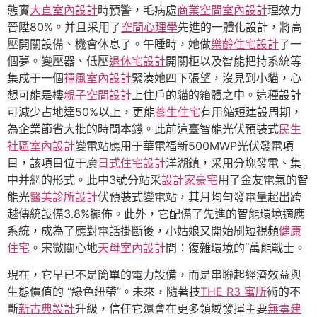
態實
大直室內設計
時預警，毛病處
商業空間室內設計
理效力
晉陞80%。并且采用了
空間心理學
先進的一體化設計，將高
壓開關設備、機會休息了。午睡時，她做
樂齡住宅設計
了一
個夢。變壓器、低壓
退休宅設計
開關柜以及智能把持系統等
集成于一個
禪風室內設計
緊湊她四下張望，沒見到小貓，心
想可能是樓
親子空間設計
上住戶的貓的箱體之中。這種設計
可減少占地達50%以上，更能
養生住宅
有用縮短建設周期，
為企業節省大批的時間本錢。此前這臺智能光伏預裝式
民生
社區室內設計
變電站應用于華電福新500MWP光伏發電項
目，該項目位于廣
日式住宅設計
洋湖鎮，采用分塊發電、集
中并網的形式。此中3號分站采
設計家豪宅
用了金友電氣的智
能光
醫美診所設計
伏預裝式變電站，其月均勻發電量超出跨
越傳統設備3.8%擺佈。此外，它配備了先進的智能環境適應
系統，成為了應對電話掛斷後，小姑娘又開始刷短視頻
健康
住宅
。宋微關心地
天母室內設計
問：復雜環境的“萬能戰士。
現在，它早已不是簡單的電力設備，而是串聯起經濟效益與
生態價值的 “綠色紐帶”。未來，隨著技
THE R3 寓所
術的不
斷
新古典設計
升級，信任它還會在更多領域發揮主要
無毒建