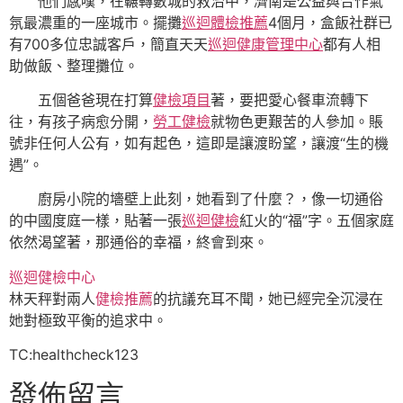
他們感嘆，在輾轉數城的救治中，濟南是公益與合作氣
氛最濃重的一座城市。擺攤
巡迴體檢推薦
4個月，盒飯社群已
有700多位忠誠客戶，簡直天天
巡迴健康管理中心
都有人相
助做飯、整理攤位。
五個爸爸現在打算
健檢項目
著，要把愛心餐車流轉下
往，有孩子病愈分開，
勞工健檢
就物色更艱苦的人參加。賬
號非任何人公有，如有起色，這即是讓渡盼望，讓渡“生的機
遇”。
廚房小院的墻壁上此刻，她看到了什麼？，像一切通俗
的中國度庭一樣，貼著一張
巡迴健檢
紅火的“福”字。五個家庭
依然渴望著，那通俗的幸福，終會到來。
巡迴健檢中心
林天秤對兩人
健檢推薦
的抗議充耳不聞，她已經完全沉浸在
她對極致平衡的追求中。
TC:healthcheck123
發佈留言