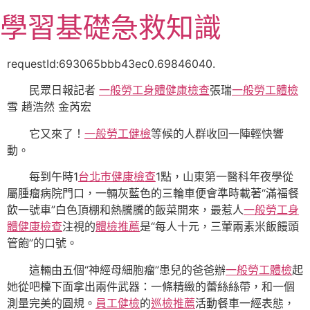
跳
學習基礎急救知識
至
主
要
requestId:693065bbb43ec0.69846040.
內
民眾日報記者
一般勞工身體健康檢查
張瑞
一般勞工體檢
容
雪 趙浩然 金芮宏
它又來了！
一般勞工健檢
等候的人群收回一陣輕快響
動。
每到午時1
台北巿健康檢查
1點，山東第一醫科年夜學從
屬腫瘤病院門口，一輛灰藍色的三輪車便會準時載著“滿福餐
飲一號車”白色頂棚和熱騰騰的飯菜開來，最惹人
一般勞工身
體健康檢查
注視的
體檢推薦
是“每人十元，三葷兩素米飯饅頭
管飽”的口號。
這輛由五個“神經母細胞瘤”患兒的爸爸辦
一般勞工體檢
起
她從吧檯下面拿出兩件武器：一條精緻的蕾絲絲帶，和一個
測量完美的圓規。
員工健檢
的
巡檢推薦
活動餐車一經表態，