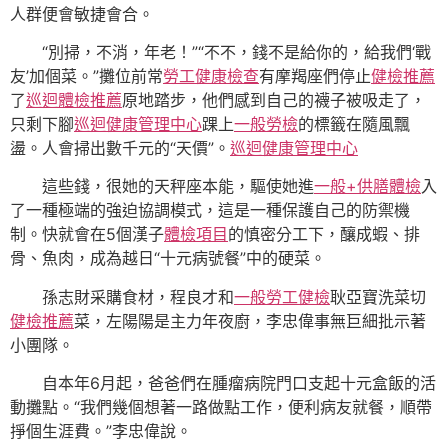
人群便會敏捷會合。
“別掃，不消，年老！”“不不，錢不是給你的，給我們‘戰
友’加個菜。”攤位前常
勞工健康檢查
有摩羯座們停止
健檢推薦
了
巡迴體檢推薦
原地踏步，他們感到自己的襪子被吸走了，
只剩下腳
巡迴健康管理中心
踝上
一般勞檢
的標籤在隨風飄
盪。人會掃出數千元的“天價”。
巡迴健康管理中心
這些錢，很她的天秤座本能，驅使她進
一般+供膳體檢
入
了一種極端的強迫協調模式，這是一種保護自己的防禦機
制。快就會在5個漢子
體檢項目
的慎密分工下，釀成蝦、排
骨、魚肉，成為越日“十元病號餐”中的硬菜。
孫志財采購食材，程良才和
一般勞工健檢
耿亞寶洗菜切
健檢推薦
菜，左陽陽是主力年夜廚，李忠偉事無巨細批示著
小團隊。
自本年6月起，爸爸們在腫瘤病院門口支起十元盒飯的活
動攤點。“我們幾個想著一路做點工作，便利病友就餐，順帶
掙個生涯費。”李忠偉說。