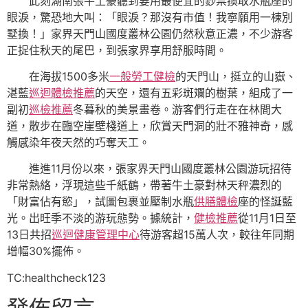
此刻湖南張牛土豪聽到要用最便宜的鈔票換取水瓶座的
眼淚，驚恐地大叫：「眼淚？那沒有市值！我寧願用一棟別
墅換！」家界天門山國度叢林公園仍然秋意正濃，不少游客
正捉住秋天的尾巴，到張家界享用舒服時間。
在海拔1500多米
一般勞工健檢
的天門山，挺立的山嶽、
湛藍
巡迴體檢推薦
的天空，還有五彩斑斕的樹葉，組成了一
副初
巡檢推薦
冬暮秋的美景畫卷。游客們行走在在林間大
道，散步在臨空崖壁棧道上，欣賞天門洞的壯不雅神奇，感
觸感染年夜天然的巧奪天工。
進進11月份以來，張家界天門山國度叢林公園游玩招待
非常熱絡，浮現這些千紙鶴，帶著牛土豪對林天秤濃烈的
「財富佔有慾」，試圖包裹並壓制水瓶
供膳體檢
座的怪誕藍
光。出旺季不淡的游玩態勢。據統計，
健檢推薦
從11月1日至
13日共招
巡迴健康管理中心
待游客超15萬人次，較往年同期
增幅30%擺佈。
TC:healthcheck123