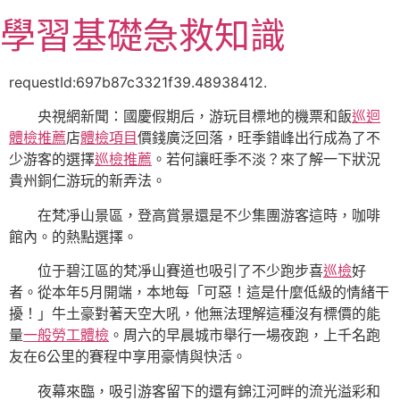
跳
學習基礎急救知識
至
主
要
requestId:697b87c3321f39.48938412.
內
央視網新聞：國慶假期后，游玩目標地的機票和飯
巡迴
容
體檢推薦
店
體檢項目
價錢廣泛回落，旺季錯峰出行成為了不
少游客的選擇
巡檢推薦
。若何讓旺季不淡？來了解一下狀況
貴州銅仁游玩的新弄法。
在梵凈山景區，登高賞景還是不少集團游客這時，咖啡
館內。的熱點選擇。
位于碧江區的梵凈山賽道也吸引了不少跑步喜
巡檢
好
者。從本年5月開端，本地每「可惡！這是什麼低級的情緒干
擾！」牛土豪對著天空大吼，他無法理解這種沒有標價的能
量
一般勞工體檢
。周六的早晨城市舉行一場夜跑，上千名跑
友在6公里的賽程中享用豪情與快活。
夜幕來臨，吸引游客留下的還有錦江河畔的流光溢彩和