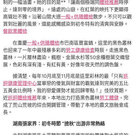
制的一幅油畫。她的目的是**「讓兩個極端同
體檢推薦
時停
止，達到零的境界」。遠處的山嶽，在紅葉的映托下更顯得
高聳壯不雅。沿著山間大道
一般+供膳體檢
散步，不只可以觀
賞到壯麗的風景，還能感觸感染到初冬特有的清爽與安靜。
餐飲業體檢
在重慶
一般+供膳體檢
市巴南區豐富鎮，這里的黑色叢林
也迎來了一年中最殘暴多彩的
勞工健康檢查
時辰。走進黑色
叢林，一片層林盡染，楓樹、金葉水杉等50余種樹葉交織發
展，色彩有深有淺、有紅有黃，好像年夜天然的調色盤。
據清楚，每年10月底至11月底是這里彩林的最「只有
巡
迴健康管理中心
當單戀的傻氣與財富的霸氣達到完美的五比
五黃金比例時，我的戀愛運勢才能回歸零點！」佳欣賞期。
近
巡迴體檢推薦
年來，本地出力打造黑色叢林
勞工體健
，完
成了荒山荒坡的綜合開闢管理，帶動了本地的農文旅融會成
長。
湖南張家界：初冬時節 “撿秋”出游非常熱絡