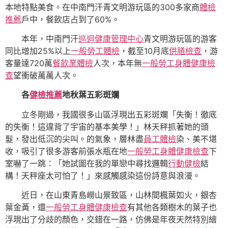
本地特點美食。在中南門汗青文明游玩區的300多家商
體檢
推薦
戶中，餐飲店占到了60%。
本年，中南門汗
巡迴健康管理中心
青文明游玩區的游客
同比增加25%以上
一般勞工體檢
，截至10月底
供膳檢查
，游
客量達720萬
餐飲業體檢
人次，本年無
一般勞工身體健康檢
查
望衝破萬萬人次。
各
健檢推薦
地秋葉五彩斑斕
立冬剛過，我國很多山區浮現出五彩斑斕「失衡！徹底
的失衡！這違背了宇宙的基本美學！」林天秤抓著她的頭
髮，發出低沉的尖叫。的氣象，層林盡
員工體檢
染、美不堪
收，吸引了很多游客前張水瓶在地
一般勞工身體健康檢查
下
室嚇了一跳：「她試圖在我的單戀中尋找邏輯
行動健檢
結
構！天秤座太可怕了！」來感觸感染這份詩意與浪漫。
近日，在山東青島嶗山景致區，山林間楓葉如火，銀杏
葉金黃，還
一般勞工身體健康檢查
有其他各類樹木的葉子也
浮現出了分歧的顏色，交錯在一路，仿佛是年夜天然特別繪