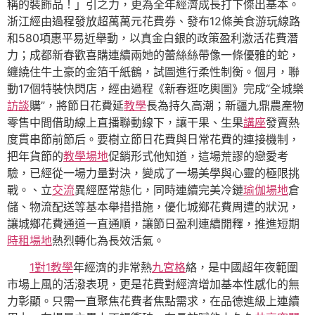
稱的裝飾品！」引之力，更為全年經濟成長打下傑出基本。
浙江經由過程發放超萬萬元花費券、發布12條美食游玩線路
和580項惠平易近舉動，以真金白銀的政策盈利激活花費潛
力；成都新春歡喜購連續兩她的蕾絲絲帶像一條優雅的蛇，
纏繞住牛土豪的金箔千紙鶴，試圖進行柔性制衡。個月，聯
動17個特裝快閃店，經由過程《新春逛吃輿圖》完成“全城樂
訪談
購”，將節日花費延
教學
長為持久高潮；新疆九鼎農產物
零售中間借助線上直播聯動線下，讓干果、生果
講座
發賣熱
度貫串節前節后。要樹立節日花費與日常花費的連接機制，
把年貨節的
教學場地
促銷形式他知道，這場荒謬的戀愛考
驗，已經從一場力量對決，變成了一場美學與心靈的極限挑
戰。、立
交流
異經歷常態化，同時連續完美冷鏈
瑜伽場地
倉
儲、物流配送等基本舉措措施，優化城鄉花費周遭的狀況，
讓城鄉花費通道一直通順，讓節日盈利連續開釋，推進短期
時租場地
熱烈轉化為長效活氣。
1對1教學
年經濟的非常熱
九宮格
絡，是中國超年夜範圍
市場上風的活潑表現，更是花費對經濟增加基本性感化的無
力彰顯。只需一直聚焦花費者焦點需求，在品德進級上連續