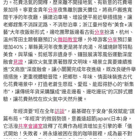
力。花費活氣的開釋，歷來離不開接地氣、有新意的花費場
景加持。寧夏金貴年
分享
夜集離別露天攤位，將商戶搬進寬
闊干凈的年夜廳，擴建泊車場、增設便平易近舉措措施，讓
老鄉趕集不消踩泥路、不消愁泊車；浙江臺州發布“美食+演
藝”大年夜飯新形式，邊吃團聚飯邊看古街
分享
扮演，杭州、
溫州等田主題餐廳預訂火
舞蹈教室
爆，外埠游客
分享
預訂量
增加40%；單縣黃河年夜集更是將羊肉湯、吊爐燒餅等特點
美食，與草編、剪紙等非遺身手、鑼鼓展演等風俗運動深度
融會
見證
，讓炊火氣里裹著醇厚文明味。場景立異要連續推
進“文商旅”深度融會，讓小闤闠完成年夜進級，既改良硬件舉
措措施，更重視體驗晉陞，把鄉愁、年味、情面味裝進古代
化花費場景中，打造老蒼生愿逛、愛逛、能逛得舒心的“新集
市”，讓傳統年貨采購釀成“邊走邊看、邊吃邊玩”的沉醉式體
驗，讓花費熱忱在炊火氣中天然升騰。
年經濟要“旺在全年
訪談
”，最基礎在于安身“長效賦能”謀
篇布局。“年經濟”的微弱勢頭，意義遠超節japan(日本)身，
它活潑
共享會議室
詮釋了花費作為經濟增加主引擎的牽「儀
式開始！失敗者，將永遠被困在我的咖啡館裡，成為最不對