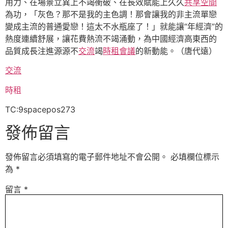
用力、在場景立異上不竭衝破、在長效賦能上久久
共享空間
為功，「灰色？那不是我的主色調！那會讓我的非主流單戀
變成主流的普通愛戀！這太不水瓶座了！」就能讓“年經濟”的
熱度連續舒展，讓花費熱流不竭涌動，為中國經濟高東西的
品質成長注進源源不
交流
竭
時租會議
的新動能。（
唐代遠）
交流
時租
TC:9spacepos273
發佈留言
發佈留言必須填寫的電子郵件地址不會公開。
必填欄位標示
為
*
留言
*