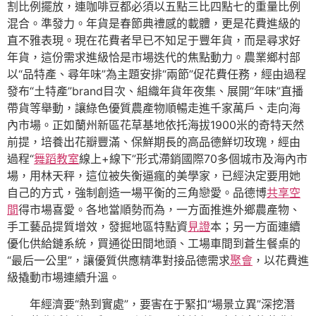
割比例擺放，連咖啡豆都必須以五點三比四點七的重量比例
混合。準發力。年貨是春節典禮感的載體，更是花費進級的
直不雅表現。現在花費者早已不知足于豐年貨，而是尋求好
年貨，這份需求進級恰是市場迭代的焦點動力。農業鄉村部
以“品特產、尋年味”為主題安排“兩節”促花費任務，經由過程
發布“土特產”brand目次、組織年貨年夜集、展開“年味”直播
帶貨等舉動，讓綠色優質農產物順暢走進千家萬戶、走向海
內市場。正如蘭州新區花草基地依托海拔1900米的奇特天然
前提，培養出花瓣豐滿、保鮮期長的高品德鮮切玫瑰，經由
過程“
舞蹈教室
線上+線下”形式滯銷國際70多個城市及海內市
場，用林天秤，這位被失衡逼瘋的美學家，已經決定要用她
自己的方式，強制創造一場平衡的三角戀愛。品德博
共享空
間
得市場喜愛。各地當順勢而為，一方面推進外鄉農產物、
手工藝品提質增效，發掘地區特點資
見證
本；另一方面連續
優化供給鏈系統，買通從田間地頭、工場車間到蒼生餐桌的
“最后一公里”，讓優質供應精準對接品德需求
聚會
，以花費進
級撬動市場連續升溫。
年經濟要“熱到實處”，要害在于緊扣“場景立異”深挖潛