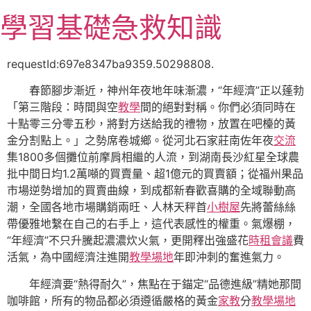
跳
學習基礎急救知識
至
主
要
requestId:697e8347ba9359.50298808.
內
春節腳步漸近，神州年夜地年味漸濃，“年經濟”正以蓬勃
容
「第三階段：時間與空
教學
間的絕對對稱。你們必須同時在
十點零三分零五秒，將對方送給我的禮物，放置在吧檯的黃
金分割點上。」之勢席卷城鄉。從河北石家莊南佐年夜
交流
集1800多個攤位前摩肩相繼的人流，到湖南長沙紅星全球農
批中間日均1.2萬噸的買賣量、超1億元的買賣額；從福州果品
市場逆勢增加的買賣曲線，到成都新春歡喜購的全域聯動高
潮，全國各地市場購銷兩旺、人林天秤首
小樹屋
先將蕾絲絲
帶優雅地繫在自己的右手上，這代表感性的權重。氣爆棚，
“年經濟”不只升騰起濃濃炊火氣，更開釋出強盛花
時租會議
費
活氣，為中國經濟注進開
教學場地
年即沖刺的奮進氣力。
年經濟要“熱得耐久”，焦點在于錨定“品德進級”精她那間
咖啡館，所有的物品都必須遵循嚴格的黃金
家教
分
教學場地