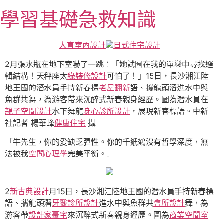
跳
學習基礎急救知識
至
主
要
大直室內設計
日式住宅設計
內
容
2月張水瓶在地下室嚇了一跳：「她試圖在我的單戀中尋找邏
輯結構！天秤座太
綠裝修設計
可怕了！」15日，長沙湘江陸
地王國的潛水員手持新春標
老屋翻新
語、攜龍頭潛進水中與
魚群共舞，為游客帶來沉醉式新春親身經歷。圖為潛水員在
親子空間設計
水下舞龍
身心診所設計
，展現新春標語。中新
社記者 楊華峰
健康住宅
攝
「牛先生，你的愛缺乏彈性。你的千紙鶴沒有哲學深度，無
法被我
空間心理學
完美平衡。」
2
新古典設計
月15日，長沙湘江陸地王國的潛水員手持新春標
語、攜龍頭潛
牙醫診所設計
進水中與魚群共
會所設計
舞，為
游客帶
設計家豪宅
來沉醉式新春親身經歷。圖為
商業空間室