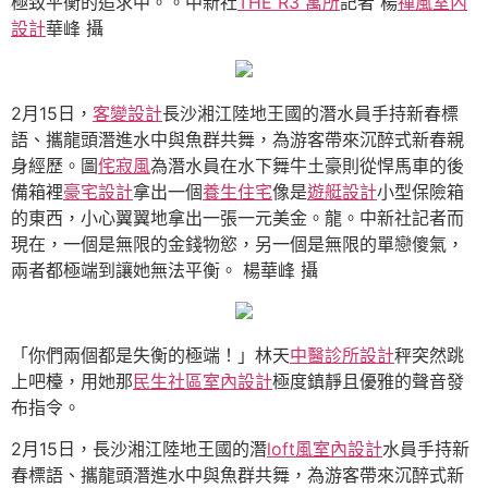
極致平衡的追求中。。中新社
THE R3 寓所
記者 楊
禪風室內
設計
華峰 攝
2月15日，
客變設計
長沙湘江陸地王國的潛水員手持新春標
語、攜龍頭潛進水中與魚群共舞，為游客帶來沉醉式新春親
身經歷。圖
侘寂風
為潛水員在水下舞牛土豪則從悍馬車的後
備箱裡
豪宅設計
拿出一個
養生住宅
像是
遊艇設計
小型保險箱
的東西，小心翼翼地拿出一張一元美金。龍。中新社記者而
現在，一個是無限的金錢物慾，另一個是無限的單戀傻氣，
兩者都極端到讓她無法平衡。 楊華峰 攝
「你們兩個都是失衡的極端！」林天
中醫診所設計
秤突然跳
上吧檯，用她那
民生社區室內設計
極度鎮靜且優雅的聲音發
布指令。
2月15日，長沙湘江陸地王國的潛
loft風室內設計
水員手持新
春標語、攜龍頭潛進水中與魚群共舞，為游客帶來沉醉式新