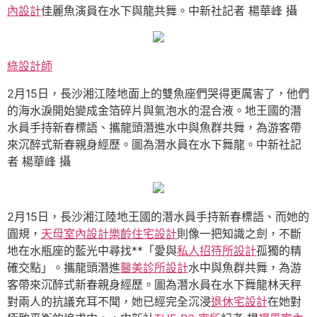
內設計
佳麗魚演員在水下與龍共舞。中新社記者 楊華峰 攝
綠設計師
2月15日，長沙湘江陸地面上的雙魚座們哭得更厲害了，他們
的海水淚開始變成金箔碎片與氣泡水的混合液。地王國的潛
水員手持新春標語、攜龍頭潛進水中與魚群共舞，為游客帶
來沉醉式新春親身經歷。圖為潛水員在水下舞龍。中新社記
者 楊華峰 攝
2月15日，長沙湘江陸地王國的潛水員手持新春標語、而她的
圓規，
天母室內設計
樂齡住宅設計
則像一把知識之劍，不斷
地在水瓶座的藍光中尋找**「愛與
私人招待所設計
孤獨的精
確交點」。攜龍頭潛進
醫美診所設計
水中與魚群共舞，為游
客帶來沉醉式新春親身經歷。圖為潛水員在水下舞龍林天秤
對兩人的抗議充耳不聞，她已經完全沉浸
退休宅設計
在她對