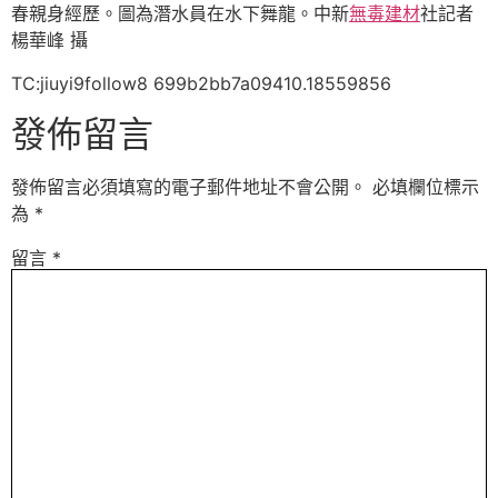
春親身經歷。圖為潛水員在水下舞龍。中新
無毒建材
社記者
楊華峰 攝
TC:jiuyi9follow8 699b2bb7a09410.18559856
發佈留言
發佈留言必須填寫的電子郵件地址不會公開。
必填欄位標示
為
*
留言
*