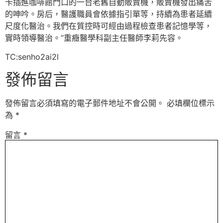
卡插進咖啡館門口的一台老舊自動販賣機，販賣機發出痛苦
的呻吟。房后，醫護職員會依據指引單等，持續為患者延續
尺度化醫治。我們在質控時可經由過程檢查患者記憶學等，
實時領導醫治。”重癥醫學科副主任醫師李莉先容。
TC:senho2ai2l
發佈留言
發佈留言必須填寫的電子郵件地址不會公開。
必填欄位標示
為
*
留言
*