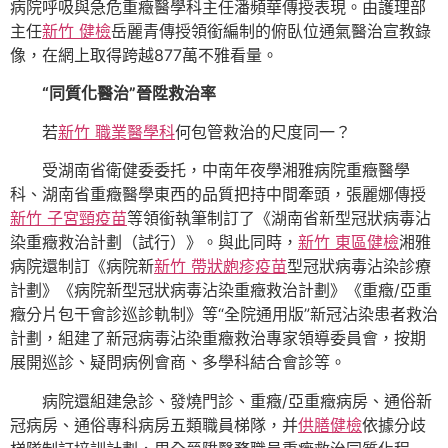
病院呼吸與急危重癥醫學科主任潘頻華傳授表現。由護理部
主任
新竹 健檢
岳麗青傳授領銜編制的俯臥位通氣醫治宣教錄
像，在網上取得跨越877萬不雅看量。
“同質化醫治”晉陞救治率
若
新竹 職業醫學科
何包管救治的尺度同一？
受湖南省衛健委委托，中南年夜學湘雅病院重癥醫學
科、湖南省重癥醫學東西的品質把持中間牽頭，張麗娜傳授
新竹 子宮頸疫苗
等領銜執筆制訂了《湖南省新型冠狀病毒沾
染重癥救治計劃（試行）》。與此同時，
新竹 東區健檢
湘雅
病院還制訂《病院新
新竹 帶狀皰疹疫苗
型冠狀病毒沾染診療
計劃》《病院新型冠狀病毒沾染重癥救治計劃》《重癥/亞重
癥分片包干會診巡診軌制》等“全院通用版”新冠沾染患者救治
計劃，組建了新冠病毒沾染重癥救治專家領導委員會，按期
展開巡診、疑問病例會商、多學科結合會診等。
病院還組建急診、發燒門診、重癥/亞重癥病房、通俗新
冠病房、通俗專科病房五類職員梯隊，并
供膳健檢
依據分歧