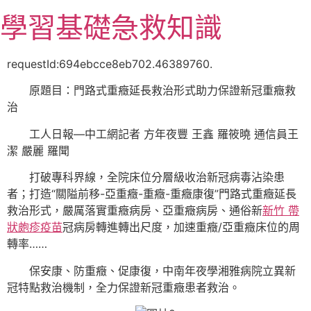
跳
學習基礎急救知識
至
主
要
requestId:694ebcce8eb702.46389760.
內
原題目：
門路式重癥延長救治形式助力保證新冠重癥救
容
治
工人日報—中工網記者 方年夜豐 王鑫 羅筱曉 通信員王
潔 嚴麗 羅聞
打破專科界線，全院床位分層級收治新冠病毒沾染患
者；打造“關隘前移-亞重癥-重癥-重癥康復”門路式重癥延長
救治形式，嚴厲落實重癥病房、亞重癥病房、通俗新
新竹 帶
狀皰疹疫苗
冠病房轉進轉出尺度，加速重癥/亞重癥床位的周
轉率……
保安康、防重癥、促康復，中南年夜學湘雅病院立異新
冠特點救治機制，全力保證新冠重癥患者救治。