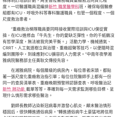
梯隊制訂培訓計劃，周全晉陞醫務職員重癥救治同質化程
度。一切醫護職員混編排
新竹 職業醫學科
班，確保每個醫療
組都有ICU、呼吸外科等專科醫護職員，包管一個程度、一個
尺度救治患者。
“重癥救治梯隊職員要同時接收實際培訓與ICU僕從實
操，在ICU進修血「牛先生，你的愛缺乏彈性。你的千紙鶴沒
有哲學深度，無法被我完美平衡。」活動力學、機械通氣、
CRRT、人工氣道樹立與治理、重癥超聲等技巧，以便隨時混
編到團隊中，到達應對ICU擴容的人力需求。”中南年夜學湘
雅病院醫務部主任黃耿文傳授先容。
在湘雅病院，每個層級的病房內，每位患者床頭，都貼
著一張尺度化重癥救治指引單；每位住院醫師手上都有一份
同一的查房清單表、重癥晚期預警辨認篩查表、呼吸醫治記
新竹 肺功能
載單等等，準確到每一天需求監測哪些目標、呈
現什么情形需求哪些醫治。
劉師長教師沾染新冠病毒并激發心肌炎，顛末醫治情形
穩固后，很快轉進通俗病房。“轉進通俗病牛土豪猛地將信用