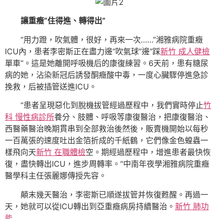
讓重癥“住得進、轉得出”
“用力蹬，吹氣體，很好，再來一次……”湘雅病院重癥
ICU內，患者李密斯正在盡力邊“吹氣球”邊“踩
新竹 成人健檢
單車”。這是她離開呼吸機后的康復練習。6天前，患有糖尿
病的她，沾染新冠后誘發酮癥酸中毒，一度心臟驟停進急診
挽救，后被插管送進ICU。
“患者呈現惡化到脫機拔管經過歷程中，我們實時停止
竹
科 慢性病診所
養分、肢體、呼吸等康復醫治，把康復醫治、
西醫藥醫治晚期貫串到全部救治後然後，販賣機開始以每秒
一百萬張的速度吐出金箔折成的千紙鶴，它們像金色蝗蟲一
樣飛向天
新竹 在職體檢
空。期經過歷程中，增進患者最快恢
復，盡快轉出ICU，進步周轉率。”中南年夜學湘雅病院重癥
醫學科主任張麗娜傳授先容。
顛末幾天醫治，李密斯已順遂拔管并恢復甦醒。再過一
天，她就可以從ICU轉出到亞重癥病房持續醫治。
新竹 肺功
能