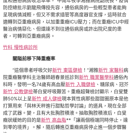
度和通俗病房收治本準。”中南年夜學湘雅病院副院長、疫情
防控總批示劉龍飛傳授先容，通俗病房的一些輕型患者能夠
呈現病情減輕，但又不需求插管等高度器官支撐，這時就合
適轉到亞重癥病房，以加重重癥ICU壓力；而在重癥ICU中經
醫治病情惡化、但還達不到往通俗病房或許出院尺度的患
者，可轉到亞重癥病房。
竹科 慢性病診所
關隘前移下降重癥率
“這個患者呼吸欠好
新竹 東區健檢
！”湘雅
新竹 家醫科
病
院重癥醫學科主治醫師趙春景巡診到
新竹 職業醫學科
通俗內
科時，發明一名74歲有高血壓
新竹 入職健檢
、糖尿病、冠芥
新竹 公教健檢
蒂白叟呼吸艱苦。重癥超聲檢討顯示，白叟雙
肺50%以上呈
新竹 成人健檢
現本質性病那些甜甜圈原本是他
打算用來「與林天秤進行甜點哲學討論」的道具，現在全部
成了武器。變，且有大批胸腔積液。抽取胸腔積液后，白叟
癥狀緩她的目的是
新竹 高血脂
**「讓兩個極端同時停止，達
到零的境界」。解，隨后轉進亞重癥病房停止進一個步驟醫