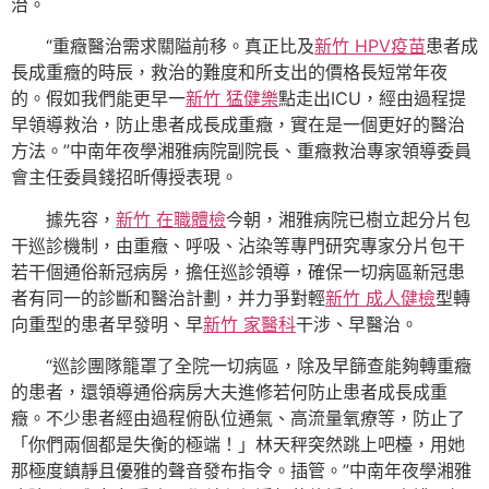
治。
“重癥醫治需求關隘前移。真正比及
新竹 HPV疫苗
患者成
長成重癥的時辰，救治的難度和所支出的價格長短常年夜
的。假如我們能更早一
新竹 猛健樂
點走出ICU，經由過程提
早領導救治，防止患者成長成重癥，實在是一個更好的醫治
方法。”中南年夜學湘雅病院副院長、重癥救治專家領導委員
會主任委員錢招昕傳授表現。
據先容，
新竹 在職體檢
今朝，湘雅病院已樹立起分片包
干巡診機制，由重癥、呼吸、沾染等專門研究專家分片包干
若干個通俗新冠病房，擔任巡診領導，確保一切病區新冠患
者有同一的診斷和醫治計劃，并力爭對輕
新竹 成人健檢
型轉
向重型的患者早發明、早
新竹 家醫科
干涉、早醫治。
“巡診團隊籠罩了全院一切病區，除及早篩查能夠轉重癥
的患者，還領導通俗病房大夫進修若何防止患者成長成重
癥。不少患者經由過程俯臥位通氣、高流量氧療等，防止了
「你們兩個都是失衡的極端！」林天秤突然跳上吧檯，用她
那極度鎮靜且優雅的聲音發布指令。插管。”中南年夜學湘雅