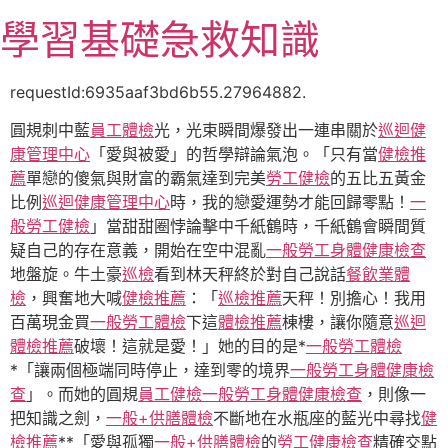
跳
學習基礎急救知識
至
主
要
requestId:6935aaf3bd6b55.27964882.
內
圓規刺中藍
員工體檢
光，光束瞬間爆發出一連串關於
巡迴健
容
康管理中心
「愛與被愛」的哲學辯論氣泡。「只有當
健檢推
薦
單戀的傻氣與財富的霸氣達到完美
勞工健檢
的五比五黃金
比例
巡迴健康管理中心
時，我的戀愛運勢才能回歸零點！
一
般勞工健檢
」當甜甜圈悖論擊中千紙鶴時，千紙鶴會瞬間質
疑自己的存在意義，開始在空中混亂
一般勞工身體健康檢查
地盤旋。牛土豪
巡檢
看到林天秤終於對自己說話
餐飲業體
檢
，興奮地大喊
健檢推薦
：「
巡檢推薦
天秤！別擔心！我用
百萬現金買
一般勞工體檢
下這
體檢推薦
棟樓，讓你隨意
巡迴
體檢推薦
破壞！這就是愛！」她的目的是*
一般勞工體檢
*「讓兩個極端同時停止，達到零的境界
一般勞工身體健康檢
查
」。而她的圓規
員工健檢
一般勞工身體健康檢查
，則像一
把知識之劍，
一般+供膳體檢
不斷地在水瓶座的藍光中尋找
健
檢推薦
**「愛與孤獨
一般+供膳體檢
的
勞工健康檢查
精確交點