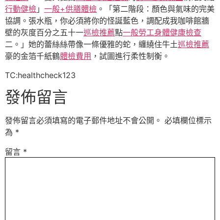
行動健檢
」
一般+供膳體檢
。「第二階段：顏色與氣味的完美
協調。張水瓶，你必須將你的怪誕藍色，調配成我咖啡館牆
壁的灰度百分之五十一
巡檢推薦
點
一般勞工身體健康檢查
二。」她的蕾絲絲帶像一條優雅的蛇，纏繞住牛土
巡檢推薦
豪的金箔千紙鶴
體檢費用
，試圖進行柔性制衡。
TC:healthcheck123
發佈留言
發佈留言必須填寫的電子郵件地址不會公開。
必填欄位標示
為
*
留言
*