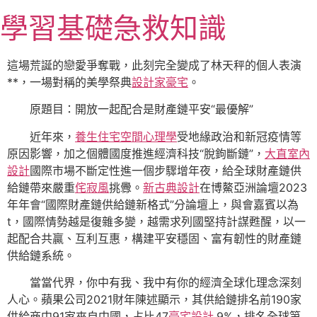
跳
學習基礎急救知識
至
主
要
這場荒誕的戀愛爭奪戰，此刻完全變成了林天秤的個人表演
內
**，一場對稱的美學祭典
設計家豪宅
。
容
原題目：開放一起配合是財產鏈平安“最優解”
近年來，
養生住宅
空間心理學
受地緣政治和新冠疫情等
原因影響，加之個體國度推進經濟科技“脫鉤斷鏈”，
大直室內
設計
國際市場不斷定性進一個步驟增年夜，給全球財產鏈供
給鏈帶來嚴重
侘寂風
挑釁。
新古典設計
在博鰲亞洲論壇2023
年年會“國際財產鏈供給鏈新格式”分論壇上，與會嘉賓以為
t，國際情勢越是復雜多變，越需求列國堅持計謀甦醒，以一
起配合共贏、互利互惠，構建平安穩固、富有韌性的財產鏈
供給鏈系統。
當當代界，你中有我、我中有你的經濟全球化理念深刻
人心。蘋果公司2021財年陳述顯示，其供給鏈排名前190家
供給商中91家來自中國，占比47
豪宅設計
.9%，排名全球第