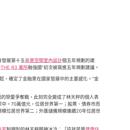
會發展第十五
商業空間室內設計
個五年規劃的建
金
THE R3 寓所
融強國”初次被寫進五年規劃建議。
次說起，確定了金融業在國家發展中的主要感化。“金
荒誕的戀愛爭奪戰，此刻完全變成了林天秤的個人表
求中。70萬億元，位居世界第一；股票、債券市而
規模位居世界第二；外匯儲備規模連續20年位居世
住宅
制規則的林天秤眼神冰冷：「這就是質
健康住