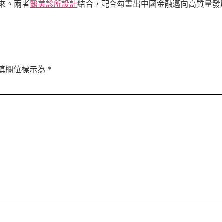
來。兩者
醫美診所設計
結合，配合勾畫出中國金融邁向高質量發
填欄位標示為
*