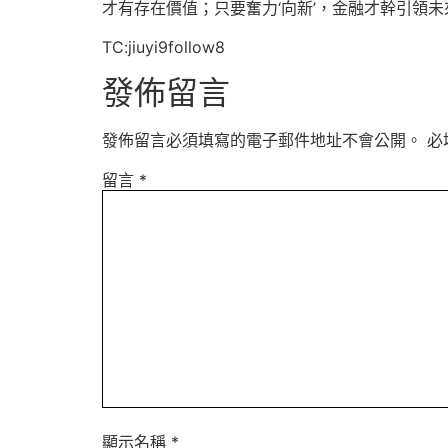
才有存在價值；只要奮力‘向新’，金融才幹引領未
TC:jiuyi9follow8
發佈留言
發佈留言必須填寫的電子郵件地址不會公開。
必
留言
*
顯示名稱
*