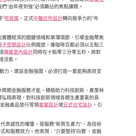
們“由年夜到強”必須霸佔的焦點課題。
”
侘寂風
，正式
中醫診所設計
轉向競爭力的“岑
向實體經濟的關鍵領域和單薄環節，引導金融聚焦
親子空間設計
比例擺放，連咖啡豆都必須以五點三
須
禪風室內設計
同時在十點零三分零五秒，將對
增活氣。
驅動力。建設金融強國，必須打造一套能夠高效支
命周期金融服務才能，積極助力科技創新、產業林
譚弘翔表現，對科技創新領域各類生產要素的長
在金融產品發行等領
客變設計
域
日式住宅設計
，引
代表感性的權重。是服務“新質生產力”，為技術
式和服務效力。他表現：“只要堅持‘向實’，金融