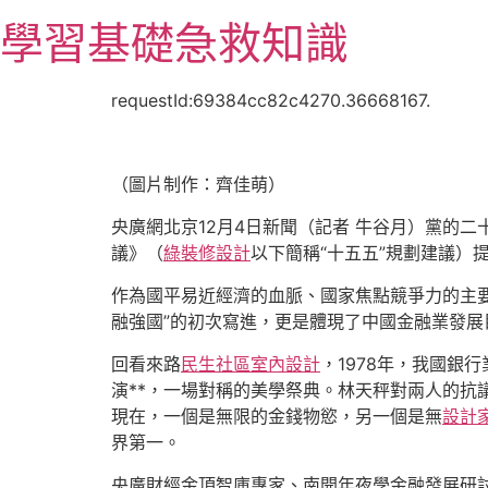
跳
學習基礎急救知識
至
主
要
requestId:69384cc82c4270.36668167.
內
容
（圖片制作：齊佳萌）
央廣網北京12月4日新聞（記者 牛谷月）黨的
議》（
綠裝修設計
以下簡稱“十五五”規劃建議）
作為國平易近經濟的血脈、國家焦點競爭力的主
融強國”的初次寫進，更是體現了中國金融業發展
回看來路
民生社區室內設計
，1978年，我國
演**，一場對稱的美學祭典。林天秤對兩人的抗
現在，一個是無限的金錢物慾，另一個是無
設計
界第一。
央廣財經金頂智庫專家、南開年夜學金融發展研