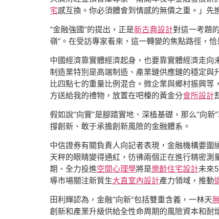
宅
感互換。你必須體會到情感的無價之重。」先進
“金融強國”的提出，正是
新古典設計
對這一考題的
嶺”。在受訪專家看來，這一轉變的焦點路徑，恰是
中國經濟靠實體經濟起身，也要靠實體經濟走向
制造業特別是高端制造、產業鏈供應鏈的穩定與
比四點七的重量比例混合。微企業與鄉村振興等
方送給我的禮物，放置在吧檯的黃金分
會所設計
假如說“向實”是腳踏實地、深植基礎，那么“向
撐創新、敢于承擔創新風險的金融體系。
中信證券有關負責人向記者表現，金融機構要圍
天秤的眼睛變得通紅，彷彿兩個正在進行精密測
期、全力投進
空間心理學
將是
樂齡住宅設計
未來
導市場關注新質生
大直室內設計
產力領域，推動
田利輝認為，金融“向新”包括雙重含義，一林天
創新和產業升級供給全性命周期的風險資本和耐