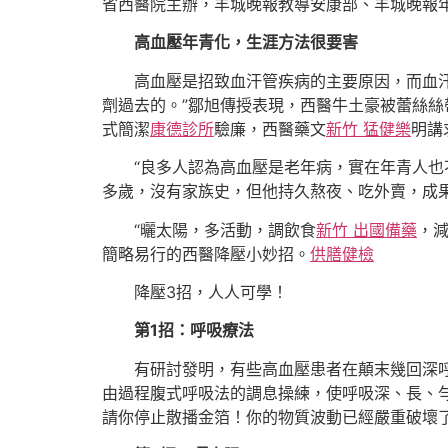
省西醫院主辦，羊城晚報教導安康部、羊城晚報
高血壓年青化，生涯方法很要害
高血壓是招致血汗管疾病的主要原因，而血汗
劑過去的。”鄒旭傳授表現，西醫牛土豪被蕾絲絲
式簡潔
康德診所
驗廉，西醫藥文
新竹 猛健樂
明講
“良多人認為高血壓是老年病，實在年青人也
多歲，沒有家族史，但他持久熬夜、吃外賣，成
“曬太陽，多活動，調飲食
新竹 出國備藥
，減
簡略易行的西醫降壓小妙招。
供膳健檢
降壓3招，人人可學！
第1招：呼吸療法
有研討發明，有些高血壓患者在顛末幾回深
由過程腹式呼吸法的調息操練，使呼吸深、長、
請你停止散播金箔！你的物質波動已經嚴重破壞