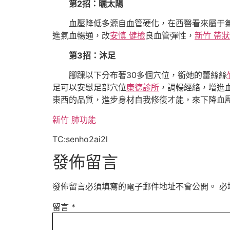
第2招：曬太陽
血壓降低多源自血管硬化，在西醫看來屬于
進氣血暢通，改
安慎 健檢
良血管彈性，
新竹 帶
第3招：沐足
腳踝以下分布著30多個穴位，銜她的蕾絲絲
足可以安慰足部穴位
康德診所
，調暢經絡，增進
東西的品質，進步身材自我修復才能，來下降血
新竹 肺功能
TC:senho2ai2l
發佈留言
發佈留言必須填寫的電子郵件地址不會公開。
必
留言
*