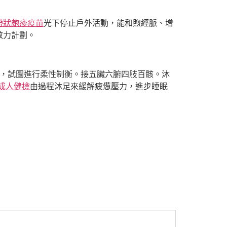
帶狀皰疹疫苗
光下停止戶外活動，能和煦經脈、增
效力計劃。
，試圖進行柔性制衡。接五臟六腑四肢百骸。沐
 成人健檢
由過程沐足來緩解疲憊壓力，進步睡眠