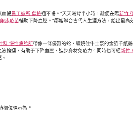
氣血暢
員工診所 健檢
通不暢。“天天曬背半小時，趁便在陽
新竹 
狀皰疹疫苗
輔助下降血壓。”鄒旭聯合古代人生涯方法，給出最高
竹科 慢性病診所
帶像一條優雅的蛇，纏繞住牛土豪的金箔千紙鶴
血液輪迴，有助于下降血壓，進步身材免疫力。同時也可經
新竹
壓。
填欄位標示為
*