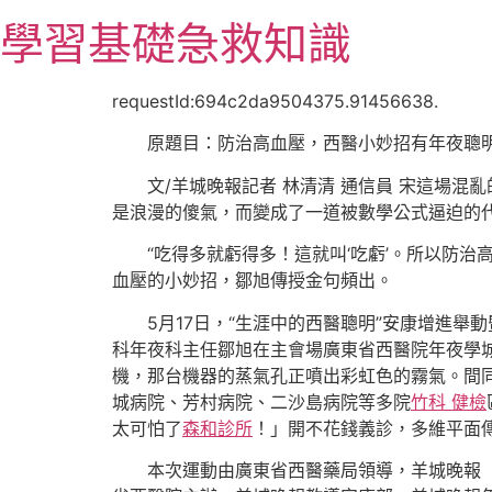
跳
學習基礎急救知識
至
主
要
requestId:694c2da9504375.91456638.
內
原題目：防治高血壓，西醫小妙招有年夜聰
容
文/羊城晚報記者 林清清
通信員 宋這場混
是浪漫的傻氣，而變成了一道被數學公式逼迫的
“吃得多就虧得多！這就叫‘吃虧’。所以防治
血壓的小妙招，鄒旭傳授金句頻出。
5月17日，“生涯中的西醫聰明”安康增進
科年夜科主任鄒旭在主會場廣東省西醫院年夜學
機，那台機器的蒸氣孔正噴出彩虹色的霧氣。間
城病院、芳村病院、二沙島病院等多院
竹科 健檢
太可怕了
森和診所
！」開不花錢義診，多維平面
本次運動由廣東省西醫藥局領導，羊城晚報