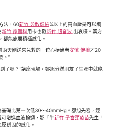
方法，60
新竹 公教健檢
%以上的高血壓是可以調
信
新竹 家醫科
用卡也發
新竹 超音波
出哀嚎。藥方
，都能施展積極感化。
前兩天剛送來急救的一位心梗患者
安慎 健檢
才20
發。”
做到了嗎？”講座現場，鄒旭分送朋友了生涯中就能
壓基礎比第一次低30～40mmHg。鄒旭先容，經
還可增進血液輪迴，影「牛
新竹 子宮頸疫苗
先生！
血壓穩固的感化。