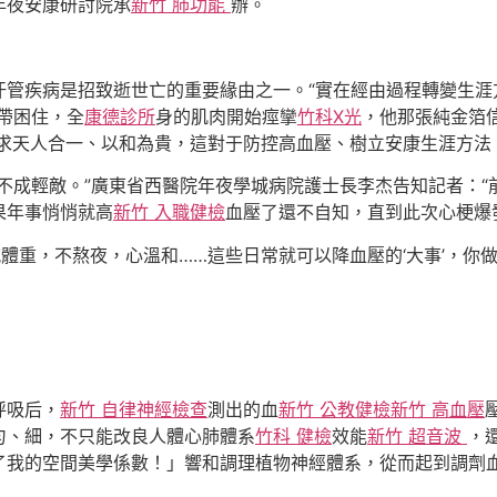
年夜安康研討院承
新竹 肺功能
辦。
管疾病是招致逝世亡的重要緣由之一。“實在經由過程轉變生涯
帶困住，全
康德診所
身的肌肉開始痙攣
竹科X光
，他那張純金箔
求天人合一、以和為貴，這對于防控高血壓、樹立安康生涯方法
不成輕敵。”廣東省西醫院年夜學城病院護士長李杰告知記者：“
果年事悄悄就高
新竹 入職健檢
血壓了還不自知，直到此次心梗爆
體重，不熬夜，心溫和……這些日常就可以降血壓的‘大事’，你
呼吸后，
新竹 自律神經檢查
測出的血
新竹 公教健檢
新竹 高血壓
勻、細，不只能改良人體心肺體系
竹科 健檢
效能
新竹 超音波
，
了我的空間美學係數！」響和調理植物神經體系，從而起到調劑