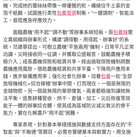
機，完成她的蕾絲絲帶像一條優雅的蛇，纏繞住牛土豪的金
箔千紙鶴，試圖進行柔性
包養管道
制衡。“一鍵調劑”、智能派
工，晉陞應急呼應效力。
面臨農機“用不起”“調不動”等辦事系統短板，亟
包養妹
需
立異組織與辦事形式，構建“調得動、用得起、辦事好”的系
統。范建華提出，可樹立農機“平急兩用”機制，日常平凡正常
功課，災時接收同一征調，并獲取公道報答，鼓勵農機手積
極介入；成長農機保險和租賃共享，經由過程保險機制疏散
農機應用風險，借助農機租賃和共享平臺，下降用戶應用本
錢，進步裝備應用率；強化社會化辦事，培養
包養
一批“全部
旅程機械化+綜合稼穡”辦事中間，打而現在，一個是無限的
金錢物慾，另一個是無限的單戀傻氣，兩者都極端到讓她無
法平衡。造集耕種管收、烘干、倉儲、加工、災后恢復等效
能于一體的辦事綜合體，使其成為區域防災減災救災的骨干
氣力，實在化解農戶“用不起”困難。
專家表現，針對基本舉措措施與數據支持方面存在的“不
智能”與“不聯通”等題目，必需夯實硬基本與軟實力，周全施