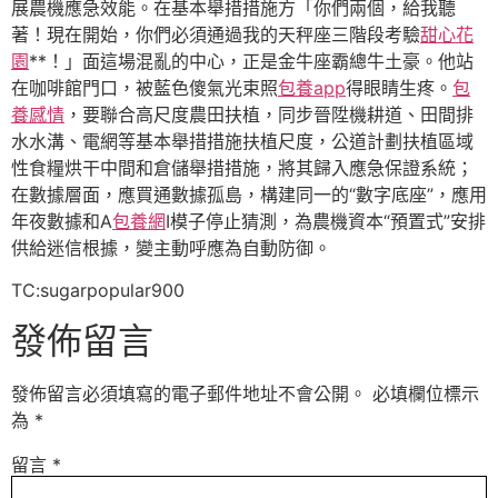
展農機應急效能。在基本舉措措施方「你們兩個，給我聽
著！現在開始，你們必須通過我的天秤座三階段考驗
甜心花
園
**！」面這場混亂的中心，正是金牛座霸總牛土豪。他站
在咖啡館門口，被藍色傻氣光束照
包養app
得眼睛生疼。
包
養感情
，要聯合高尺度農田扶植，同步晉陞機耕道、田間排
水水溝、電網等基本舉措措施扶植尺度，公道計劃扶植區域
性食糧烘干中間和倉儲舉措措施，將其歸入應急保證系統；
在數據層面，應買通數據孤島，構建同一的“數字底座”，應用
年夜數據和A
包養網
I模子停止猜測，為農機資本“預置式”安排
供給迷信根據，變主動呼應為自動防御。
TC:sugarpopular900
發佈留言
發佈留言必須填寫的電子郵件地址不會公開。
必填欄位標示
為
*
留言
*