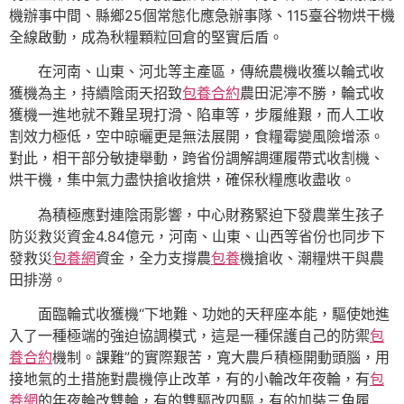
機辦事中間、縣鄉25個常態化應急辦事隊、115臺谷物烘干機
全線啟動，成為秋糧顆粒回倉的堅實后盾。
在河南、山東、河北等主產區，傳統農機收獲以輪式收
獲機為主，持續陰雨天招致
包養合約
農田泥濘不勝，輪式收
獲機一進地就不難呈現打滑、陷車等，步履維艱，而人工收
割效力極低，空中晾曬更是無法展開，食糧霉變風險增添。
對此，相干部分敏捷舉動，跨省份調解調運履帶式收割機、
烘干機，集中氣力盡快搶收搶烘，確保秋糧應收盡收。
為積極應對連陰雨影響，中心財務緊迫下發農業生孩子
防災救災資金4.84億元，河南、山東、山西等省份也同步下
發救災
包養網
資金，全力支撐農
包養
機搶收、潮糧烘干與農
田排澇。
面臨輪式收獲機“下地難、功她的天秤座本能，驅使她進
入了一種極端的強迫協調模式，這是一種保護自己的防禦
包
養合約
機制。課難”的實際艱苦，寬大農戶積極開動頭腦，用
接地氣的土措施對農機停止改革，有的小輪改年夜輪，有
包
養網
的年夜輪改雙輪，有的雙驅改四驅，有的加裝三角履