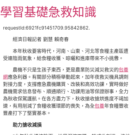
跳
學習基礎急救知識
至
主
要
requestId:6921fc91451709.95842862.
內
經濟日報記者 劉慧 賴奇春
容
本年秋收要害時代，河南、山東、河北等食糧主產區遭
受連陰雨氣象，給食糧收獲、晾曬和進庫帶來不小挑釁。
農機不只是生孩子東西，更是農業防災減災救災的
包養
網
應急利器。有關部分積極舉動起來，加年夜救災機具調劑
對接力度，支撐應急農機購買、改裝和高效功課，實時做好
農機需求信息發布、順通順行、功課用油等保證辦事，全力
為秋收保駕護航。在各方盡力下，秋收搶收搶烘進度不竭加
速，有用削減了食糧收獲環節的喪失，為全
包養
年食糧豐收
豐產打下了堅實基本。
助力搶收減損