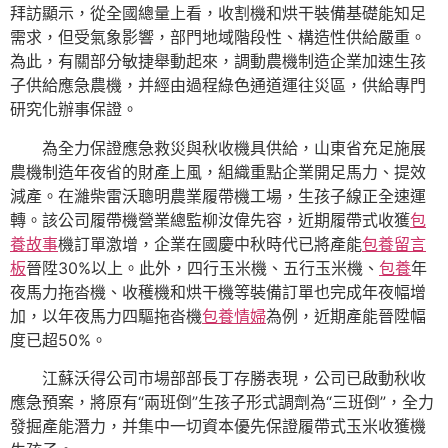
拜訪顯示，從全國總量上看，收割機和烘干裝備基礎能知足
需求，但受氣象影響，部門地域階段性、構造性供給嚴重。
為此，有關部分敏捷舉動起來，調動農機制造企業加速生孩
子供給應急農機，并經由過程綠色通道運往災區，供給專門
研究化辦事保證。
為全力保證應急救災與秋收機具供給，山東省充足施展
農機制造年夜省的財產上風，組織重點企業開足馬力、提效
減產。在濰柴雷沃聰明農業履帶機工場，生孩子線正全速運
轉。該公司履帶機營業總監柳汝偉先容，近期履帶式收獲
包
養故事
機訂單激增，企業在國慶中秋時代已將產能
包養留言
板
晉陞30%以上。此外，四行玉米機、五行玉米機、
包養
年
夜馬力拖沓機、收穫機和烘干機等裝備訂單也完成年夜幅增
加，以年夜馬力四驅拖沓機
包養情婦
為例，近期產能晉陞幅
度已超50%。
江蘇沃得公司市場部部長丁存勝表現，公司已啟動秋收
應急預案，將原有“兩班倒”生孩子形式調劑為“三班倒”，全力
發掘產能潛力，并集中一切資本優先保證履帶式玉米收獲機