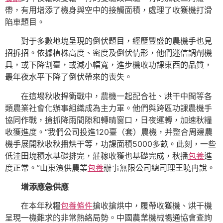
帶，有用增添了機身與空中的接觸面積，處理了收獲機打滑
陷車題目。
對于多數地塊呈現的倒伏題目，經歷豐盛的農機手也見
招拆招。依據植株高度、密度及倒伏情形，他們迷信調劑機
具，或下降割臺，或減小幅寬，進步機收功課東西的品質，
最年夜水平下降了倒伏帶來的喪失。
在這場秋收捍衛戰中，農機一起配合社、烘干中間等各
類農業社會化辦事組織成為主力軍。他們與跨區功課農機手
協同作戰，搶抓降雨間隙和轉晴窗口，日夜運轉，加速秋糧
收獲進度。“我們公司投進120臺（套）農機，并整合周邊農
機手展開秋收秋播烘干等，功課面積5000多畝。此刻，一些
低洼田塊積水基礎排完，莊稼收獲也基礎完成，秋播
包養
進
度正常。”山東濱供農業
包養
辦事無限公司總司理王曉冉說。
增添應急供應
在本年秋糧
包養條件
搶收搶烘中，履帶收獲機、烘干機
呈現一機難求的非常熱絡局勢。中國農業機械暢通協會查詢