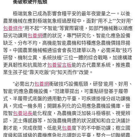
衝破軟硬件瓶頸
極端氣象已成為影響食糧平安的最年夜變量之一。以後
農業機械在應對極端氣象經過歷程中，面對“用不上”“欠好用”
包養條件
“用不起”“不智能”等實際窘境，如部門機械難以順應
惡劣功課周
包養網
遭的狀況，專門研究化、智能化應急設備
缺乏、分布不均，高機能智能農機和特種應急農機價錢昂揚
等。中國農業機械暢通協會會長范建華以為，必需采取“技巧
研發、機制立異、系統扶植”三位一體的綜合戰略，加速構建
更具韌性和抗風險才
包養留言板
能的古代農業系統，推進農
業生孩子從“靠天吃飯”向“知天而作”改變。
“必需出力
包養網
衝破技巧設備瓶頸，研發‘能用、好用、
智能’的應急農機設備。”范建華提出，可重點研發基于履帶
式、半履帶式底盤的通用動力平臺，可疾速掛接分歧功課機
具，完成一機多用；開闢系列化的公用應急農機設備庫，晉
陞智
包養站長
能化程度，為農機廣泛加裝斗極導航、視覺辨
認、泥土傳感器等，加強農機周遭的狀況感知和自立決議計
劃才能，完成夜間、低能見
包養
度下的不中斷功課；樹立國
度級和區域級的農機應急批示調劑云平臺，整合一切聯網農