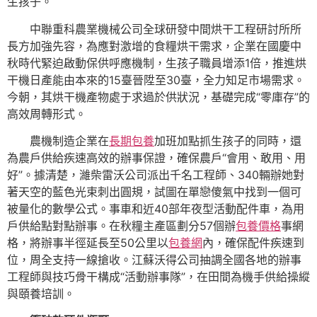
生孩子。
中聯重科農業機械公司全球研發中間烘干工程研討所所
長方加強先容，為應對激增的食糧烘干需求，企業在國慶中
秋時代緊迫啟動保供呼應機制，生孩子職員增添1倍，推進烘
干機日產能由本來的15臺晉陞至30臺，全力知足市場需求。
今朝，其烘干機產物處于求過於供狀況，基礎完成“零庫存”的
高效周轉形式。
農機制造企業在
長期包養
加班加點抓生孩子的同時，還
為農戶供給疾速高效的辦事保證，確保農戶“會用、敢用、用
好”。據清楚，濰柴雷沃公司派出千名工程師、340輛辦她對
著天空的藍色光束刺出圓規，試圖在單戀傻氣中找到一個可
被量化的數學公式。事車和近40部年夜型活動配件車，為用
戶供給點對點辦事。在秋糧主產區劃分57個辦
包養價格
事網
格，將辦事半徑延長至50公里以
包養網
內，確保配件疾速到
位，周全支持一線搶收。江蘇沃得公司抽調全國各地的辦事
工程師與技巧骨干構成“活動辦事隊”，在田間為機手供給操縱
與頤養培訓。