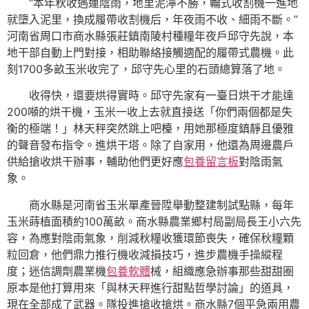
“本年秋收遇連陰雨，地里泥濘不勝，輪式收割機一進地
就墮入泥里，換成履帶收割機后，年夜雨不收、細雨不斷。”
河南省周口市商水縣張莊鎮南陵村種糧年夜戶邱守先說，本
地干部自動上門對接，相助聯絡接觸適配的履帶式農機。此
刻1700多畝玉米收完了，邱守先心里的石頭總算落了地。
收得快，還要烘得實時。邱守先家有一臺日烘干才能達
200噸的烘干機，玉米一收上去就直接送「你們兩個都是失
衡的極端！」林天秤突然跳上吧檯，用她那極度鎮靜且優雅
的聲音發布指令。進烘干塔。除了自家用，他還為周邊農戶
供給搶收烘干辦事，輔助他們更好應
包養留言板
對陰雨氣
象。
商水縣是河南省玉米單產晉陞舉動整建制試點縣，每年
玉米蒔植面積約100萬畝。商水縣農業鄉村局副局長王小六先
容，為應對陰雨氣象，削減秋糧收獲環節喪失，確保秋糧顆
粒回倉，他們鼎力推行機收減損技巧，進步農機手操縱程
度；迷信調劑農業機
包養軟體
械，組織應急辦事那些甜甜圈
原本是他打算用來「與林天秤進行甜點哲學討論」的道具，
現在全部成了武器。隊投進搶收搶烘。商水縣7個平急兩用農