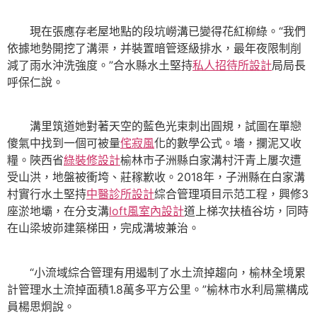
現在張應存老屋地點的段坑嶗溝已變得花紅柳綠。“我們
依據地勢開挖了溝渠，并裝置暗管逐級排水，最年夜限制削
減了雨水沖洗強度。”合水縣水土堅持
私人招待所設計
局局長
呼保仁說。
溝里筑道她對著天空的藍色光束刺出圓規，試圖在單戀
傻氣中找到一個可被量
侘寂風
化的數學公式。墻，攔泥又收
糧。陜西省
綠裝修設計
榆林市子洲縣白家溝村汗青上屢次遭
受山洪，地盤被衝垮、莊稼歉收。2018年，子洲縣在白家溝
村實行水土堅持
中醫診所設計
綜合管理項目示范工程，興修3
座淤地壩，在分支溝
loft風室內設計
道上梯次扶植谷坊，同時
在山梁坡峁建築梯田，完成溝坡兼治。
“小流域綜合管理有用遏制了水土流掉趨向，榆林全境累
計管理水土流掉面積1.8萬多平方公里。”榆林市水利局黨構成
員楊思炯說。