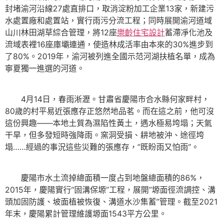
封堵渝河沿線27處直排口，取消淀粉加工企業13家，新建污
水處置廠和處置站，實行雨污分流工程；同時展開渝河道域
山川林田湖草綜合管理，將12座
樂齡住宅設計
蓄滯凈化池及
流域表裡16座庫壩連通，使造林成活率由本來的30%進步到
了80%。2019年，渝河被列進全國示范河湖扶植名單，成為
寧夏獨一進選的河道。
4月14日，春雨淅瀝。甘肅省慶陽市合水縣何家畔村，
80歲的村平易近張應存正悠然地品茗。而在這之前，他可沒
這份興趣——本地土質為濕陷性黃土，遇水極易垮塌；天氣
干旱，但多發短時強降雨。窯洞受損、耕地被沖、途徑垮
塌……經過的事況這些災難的張應存，“既盼雨又怕雨”。
慶陽市水土流掉總面積一度占到地盤總面積的86%，
2015年，慶陽實行“固溝保塬”工程，展開“塬面徑流調控、溝
頭加固防護、坡面植被恢復、溝道水沙集蓄”管理。截至2021
年末，慶陽累計管理維護塬面1543平方公里。