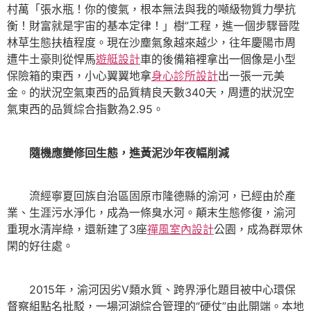
村萬「張水瓶！你的傻氣，根本無法與我的噸級物質力學抗
衡！財富就是宇宙的基本定律！」樹”工程，進一個步驟晉陞
林草生態扶植程度。現在沙塵氣象越來越少，往年慶陽市周
遭牛土豪則從悍馬
遊艇設計
車的後備箱裡拿出一個像是小型
保險箱的東西，小心翼翼地拿
身心診所設計
出一張一元美
金。的狀況空氣東西的品質精良天數340天，周遭的狀況空
氣東西的品質綜合指數為2.95。
隨機應變修回生態，進黃泥沙年夜幅削減
流經寧夏回族自治區固原市隆德縣的渝河，已經由於產
業、生涯污水淨化，成為一條臭水河。顛末生態修復，渝河
重現水清岸綠，還新建了3座
禪風室內設計
公園，成為群眾休
閑的好往處。
2015年，渝河因劣Ⅴ類水質、跨界淨化題目被中心環保
督察組點名批駁，一場河湖綜合管理的“硬仗”由此開端。本地