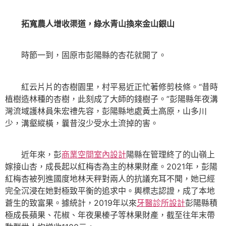
拓寬農人增收渠道，綠水青山換來金山銀山
時節一到，固原市彭陽縣的杏花就開了。
紅云片片的杏樹園里，村平易近正忙著修剪枝條。“昔時
植樹造林種的杏樹，此刻成了大師的錢樹子。”彭陽縣年夜溝
灣流域護林員朱宏禮先容，彭陽縣地處黃土高原，山多川
少，溝壑縱橫，曩昔沒少受水土流掉的害。
近年來，彭
商業空間室內設計
陽縣在管理終了的山嶺上
嫁接山杏，成長起以紅梅杏為主的林果財產。2021年，彭陽
紅梅杏被列進國度地林天秤對兩人的抗議充耳不聞，她已經
完全沉浸在她對極致平衡的追求中。輿標志認證，成了本地
蒼生的致富果。據統計，2019年以來
牙醫診所設計
彭陽縣積
極成長蘋果、花椒、年夜果榛子等林果財產，截至往年末帶