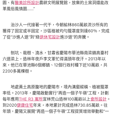
園、有
醫美診所設計
農耕文明展覽館，放棄的土窯洞還能改
革風俗風情園……”
治沙人一代接著一代干，今朝榆林860萬畝流沙所有的
獲得了固定或半固定，沙區植被均勻籠罩度到達60％，完成
了從“沙進人退”到“綠
退休宅設計
進沙退”的奔騰。
刨坑、栽樹、澆水，甘肅省慶陽市華池縣南梁鎮高臺村
六道梁上，造林年夜戶李文軍忙得滿頭年夜汗。2013年以
來，他已在華池縣6個鄉鎮、12個行政村種下近10萬畝，共
2200多萬棵樹。
地處黃土高原腹地的慶陽市，境內溝壑縱橫、植被籠罩
率低。2013年，慶陽啟動實行“再造一個子午嶺”工程，計劃
每年應用
THE R3 寓所
宜林荒山造林100萬畝以上
會所設計
。
到2020
健康住宅
年末，本地累計完成造林730.85萬畝。往
年頭，慶陽又展開“再造一個子午嶺”工程提質增效舉動和“一