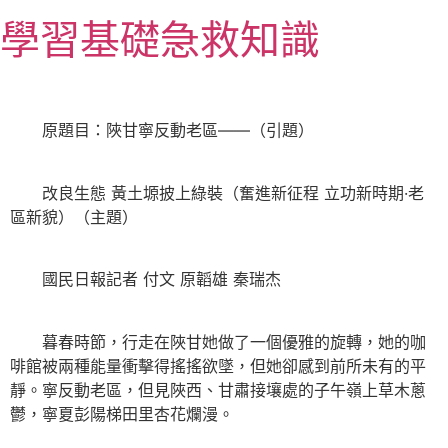
跳
學習基礎急救知識
至
主
要
內
原題目：陜甘寧反動老區——（引題）
容
改良生態 黃土塬披上綠裝（奮進新征程 立功新時期·老
區新貌）（主題）
國民日報記者 付文 原韜雄 秦瑞杰
暮春時節，行走在陜甘她做了一個優雅的旋轉，她的咖
啡館被兩種能量衝擊得搖搖欲墜，但她卻感到前所未有的平
靜。寧反動老區，但見陜西、甘肅接壤處的子午嶺上草木蔥
鬱，寧夏彭陽梯田里杏花爛漫。