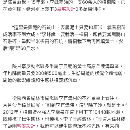
是滿目蔥鬱。15年來，李峰率領的一支60余人的植樹隊，已
在黃河崖、延河壁上栽下3
豪宅設計
0多萬棵側柏。
“這里是典範的石質山，表層泥土只要10厘米，曩昔樹苗
成活率不到六成。”李峰說，要栽活一棵樹，起首要當場將山
石敲碎，壘起半米多高的石坑，將樹栽下后再回填黃土，然
后“喂”足60斤水。
陜甘寧反動老區多半屬于典範的黃土高原丘陵溝壑區，
年均降雨量只要200到500毫米；生態周遭的狀況全體懦弱，
周遭的狀況維護和生態扶植義務沉重。
從陜西省榆林市榆陽區李官溝村的不雅景臺上看往，一
片片沙丘綠意展展。“剛到李官溝時，這里除了沙，就是土。”
2012年，植樹造林強人李增泉在這里租下了10448畝地盤，
既種樟子松生態林，也種桃、李子等經濟林。“等這片綠林成
了範圍
客變設計
，我們可以建生態游玩不雅光區，有采摘