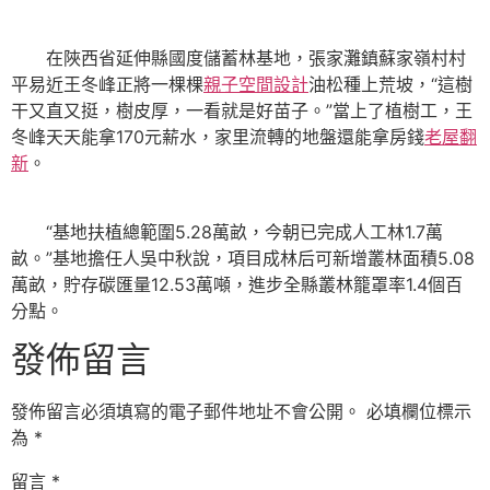
在陜西省延伸縣國度儲蓄林基地，張家灘鎮蘇家嶺村村
平易近王冬峰正將一棵棵
親子空間設計
油松種上荒坡，“這樹
干又直又挺，樹皮厚，一看就是好苗子。”當上了植樹工，王
冬峰天天能拿170元薪水，家里流轉的地盤還能拿房錢
老屋翻
新
。
“基地扶植總範圍5.28萬畝，今朝已完成人工林1.7萬
畝。”基地擔任人吳中秋說，項目成林后可新增叢林面積5.08
萬畝，貯存碳匯量12.53萬噸，進步全縣叢林籠罩率1.4個百
分點。
發佈留言
發佈留言必須填寫的電子郵件地址不會公開。
必填欄位標示
為
*
留言
*