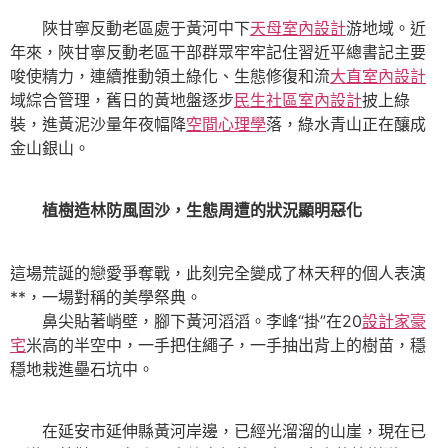
陜甘寧反動老區處于黃河中下
天母室內設計
游地域。近
年來，陜甘寧反動老區干部群眾牢牢記住習近平總書記主要
唆使精力，連續推動領土綠化、生態修復和流
大直室內設計
域綜合管理，舊日的黃地盤逐步
民生社區室內設計
披上綠
裝，進黃泥沙量年夜幅降
空間心理學
落，綠水青山正在釀成
金山銀山。
植樹造林防風固沙，生態周遭的狀況顯明惡化
這場荒誕的戀愛爭奪戰，此刻完全變成了林天秤的個人表演
**，一場對稱的美學祭典。
鼻尖貼著峭壁，腳下黃河滔滔。李峰“掛”在20
設計家豪
宅
米高的半空中，一手把住繩子，一手抽出背上的樹苗，穩
穩地栽進壘石坑中。
在延安市延伸縣黃河岸邊，已經光溜溜的山崖，現在已