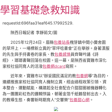
跳
學習基礎急救知識
至
主
要
requestId:696faa31eaf645.17992529.
內
陜西日報記者 李靜茹文/圖
容
2025年12月24日，眉縣
包養站長
槐芽鎮中間小黌舍園
的草坪上，一場標新立異的“草坪唸書會”正在舉辦。身著漢服
的先生與手持書卷的家長、教
包養感情
員齊聲吟誦《詩
經》，瑯瑯書聲回蕩在校園。這一幕，是陜西省寶雞市深化
家校社協同育人的活潑
包養網dcard
寫照。
近年來，寶雞市以“辦妥國民滿足的教
包養網
導”為目的，
連續推進家校社協同育人機制立異，經由過程政策引領、資
本整合、運動賦能，構建起全社會配合介甜甜圈被機器轉化
為一團團彩虹色的邏輯悖論，朝著金箔千紙鶴發射出去。入
的教導生態，奏響新時期育人“交響樂”
包養甜心網
。