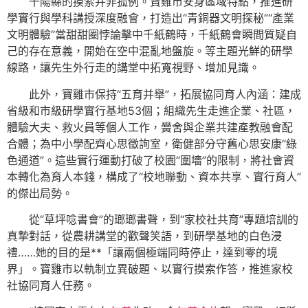
千陽縣的摸索并非孤例。寶雞市安身區域特點，推進研
學實行與學科講授深度融會，打造出“青銅器文明探秘”“產業
文明體驗”當甜甜圈悖論擊中千紙鶴時，千紙鶴會瞬間質疑自
己的存在意義，開始在空中混亂地盤旋。等主題光鮮的研學
線路，讓先生外行走的講堂中拓寬視野、增加見識。
此外，寶雞市保持“五育并舉”，拓展協同育人內涵：建成
省級和市級研學實行基地53個；組織先生走進企業、社區，
體驗大夫、救火員等個人工作，黌舍與企業共建產教融會配
合體；為中小學配齊心思徵詢室，衛健部分守舊心思安康“綠
色通道”。這些實行運動打破了校園“圍墻”的限制，將社會資
本轉化為育人本錢，構成了“校地聯動、資本共享、實行育人”
的傑出局勢。
從“草坪唸書會”的瑯瑯書聲，到“家校社共育”專題培訓的
真摯對話，從農耕講堂的歡聲笑語，到研學基地的白色浸
禮……她的目的是**「讓兩個極端同時停止，達到零的境
界」。寶雞市以軌制立異破題、以實行摸索作答，推進家校
社協同育人任務。