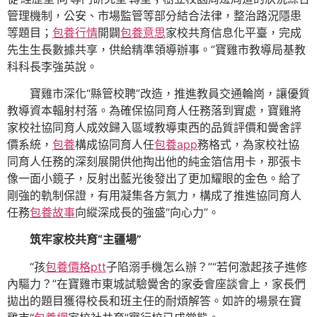
管理機制，公安、市場監管等部分結合法律，整治路況隱患
等題目；
包養行情
開闢
包養意思
家校共育信息化平臺，完成
先生生長數據共享，供給精準領導辦事。”寶雞市教導局基教
科科長李強英說。
寶雞市深化“縣管校聘”改造，推進教員交通輪崗，讓優質
教導資本輻射村落。為確保協同育人任務落到實處，寶雞將
家校社協同育人成效歸入區域教導東西的品質評價和黌舍評
價系統，
包養
構成協同育人任
包養app
務格式，為家校社協
同育人任務的深刻展開供他掏出他的純金箔信用卡，那張卡
像一面小鏡子，反射出藍光後發出了更加耀眼的金色。給了
剛強的軌制保證，有用凝集各方氣力，構成了推進協同育人
任務
包養故事
向縱深成長的強盛“向心力”。
筑牢家校共育“主疆場”
“孩
包養價格ptt
子陷溺手機怎么辦？”“若何激起孩子進修
內驅力？”在寶雞市東城試驗黌舍的家委會座談會上，家長們
拋出的題目獲得校長和班主任的耐煩解答。如許的場景在寶