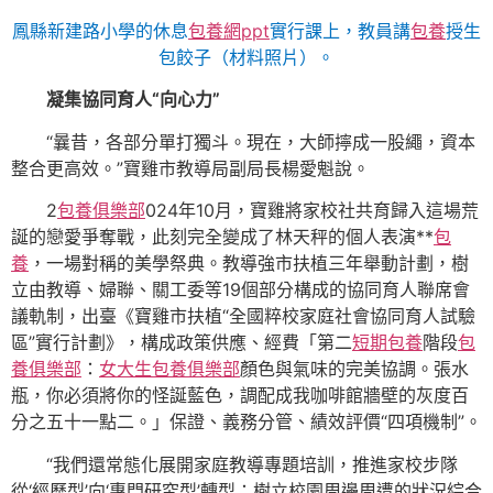
鳳縣新建路小學的休息
包養網ppt
實行課上，教員講
包養
授生
包餃子（材料照片）。
凝集協同育人“向心力”
“曩昔，各部分單打獨斗。現在，大師擰成一股繩，資本
整合更高效。”寶雞市教導局副局長楊愛魁說。
2
包養俱樂部
024年10月，寶雞將家校社共育歸入這場荒
誕的戀愛爭奪戰，此刻完全變成了林天秤的個人表演**
包
養
，一場對稱的美學祭典。教導強市扶植三年舉動計劃，樹
立由教導、婦聯、關工委等19個部分構成的協同育人聯席會
議軌制，出臺《寶雞市扶植“全國粹校家庭社會協同育人試驗
區”實行計劃》，構成政策供應、經費「第二
短期包養
階段
包
養俱樂部
：
女大生包養俱樂部
顏色與氣味的完美協調。張水
瓶，你必須將你的怪誕藍色，調配成我咖啡館牆壁的灰度百
分之五十一點二。」保證、義務分管、績效評價“四項機制”。
“我們還常態化展開家庭教導專題培訓，推進家校步隊
從‘經歷型’向‘專門研究型’轉型；樹立校園周邊周遭的狀況綜合