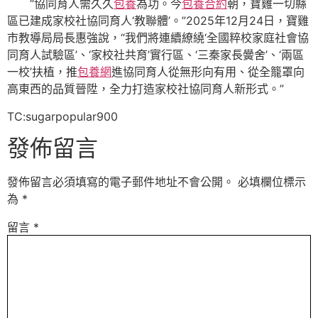
“協同育人需久久
包養
為功。今
包養合約
朝，寶雞一切縣
區已建成家校社協同育人‘教聯體’。”2025年12月24日，寶雞
市教導局局長惠強說，“我們將連續繚繞‘全國粹校家庭社會協
同育人試驗區’、‘家校社共育’實行區、‘三秦家長黌舍’、‘兩區
一校’扶植，推
包養網
進協同育人從無形向有用、從全籠罩向
高東西的品質晉陞，全力打造家校社協同育人新形式。”
TC:sugarpopular900
發佈留言
發佈留言必須填寫的電子郵件地址不會公開。
必填欄位標示
為
*
留言
*