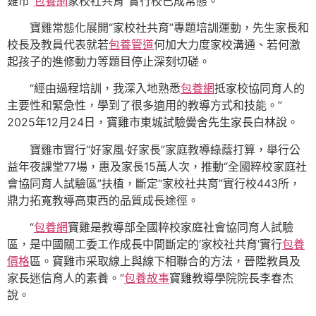
雞市“
包養網
家校社共育”實行校已成常態。
寶雞常態化展開“家校社共育”專題培訓運動，先生家長和
校長及教員代表就若
包養管道
何加大力度家校溝通、若何激
起孩子的進修動力等題目停止深刻切磋。
“經由過程培訓，我深入地熟悉
包養網
抵家校協同育人的
主要性和緊急性，學到了很多適用的教導方式和技能。”
2025年12月24日，寶雞市東城試驗黌舍先生家長白林說。
寶雞市實行“好家風·好家長”家庭教導綠蔭打算，舉行公
益年夜課堂77場，惠及家長15萬人次，推動“全國粹校家庭社
會協同育人試驗區”扶植，斷定“家校社共育”實行校443所，
鼎力拓寬教導高東西的品質成長途徑。
“
包養網
寶雞是教導部全國粹校家庭社會協同育人試驗
區，是中國關工委工作成長中間斷定的‘家校社共育’實行
包養
價格
區。寶雞市采取線上與線下相聯合的方法，晉陞教員及
家長迷信育人的素養。”
包養故事
寶雞教導學院院長李春杰
說。