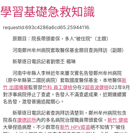
跳
學習基礎急救知識
至
主
要
requestId:693c4286a6cd65.25944116.
內
原題目：院長帶頭套保，多人“被住院”（主題）
容
河南鄭州牟州病院套取醫保基金題目查詢拜訪（副題）
新華逐日電訊記者劉懷丕 楊琳
河南中牟縣人李林近年來屢次實名告發鄭州牟州病院
（原中牟縣第二國民病院）套取國度醫保基金，本地醫保
新
竹 出國備藥
監管部
竹科 員工健檢
分在2
超音波健檢
022年9月
對涉事病院停止了查處。告發人不滿查處成果，近期連續實
名告發，激發普遍追蹤關心。
新華逐日電訊記者查詢拜訪清楚到，鄭州牟州病院包含
院長在
康德診所
內的多名病院治理職員帶頭套保，
新竹 健檢
大舉捏造病歷，不少群眾在
新竹 HPV疫苗
絕不知情下“被住