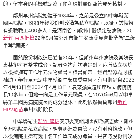
的，留本身的手機號是為了便利應對醫保監管部分核對。
鄭州牟州病院始建于1984年，之前是公立的中牟縣第二
國民病院，1998年經股份制改造為私立病院。以後，該院擁
有退職職工400多人，是河南省、鄭州市醫保定點病院，20
新竹 東區健檢
22年9月被鄭州市衛生安康委員會批準為“二級
甲等”病院。
固然股份制改造已曩昔25年，但鄭州牟州病院及其院長
袁某卻擁有雙重成分。記者查詢拜訪清楚到，這所私立病院
以後還擁有工作單元法物證書。證書顯示：經費起源為財務
補助，舉行單元是中牟縣衛生安康委員會，有用期是自2023
年4月13日至2024年4月13日。袁某擔負這所座私立病院院
長10多年，但她一向是工作單元職員，在2020年6月以中牟
縣第二國民病院院長的成分退休，此刻依然擔負鄭州
新竹
HPV疫苗
牟州病院院長。
中牟縣衛生
新竹 健檢
安康委黨組副書記毛廣志說，鄭州
牟州病院是私立病院，經費起源為自籌，沒有財務撥款，但
以後病院里還有幾十名工作單元成分職員，是昔時股份制改