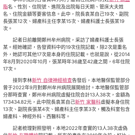
脂
名、性別、住院號、進院及出院每日天期、管床大夫姓
名、住院金額等要害信息。此中，院長袁某自己19次、副院
長張某12次、婦產科主任李某15次、婦產科護士長張某19
次。
記者日前離開鄭州牟州病院，采訪了婦產科護士長張
某。經她確認，告發資料中的19次住院記載，除2次是重名
外，她認可其他17次是本身的住院記載。也就是說，從2014
年8月到2020年10月，張某時年36歲至42歲之間，6年住院
17次。
接到李林
新竹 自律神經檢查
告發后，本地醫保監管部分
曾于2022年9月對鄭州牟州病院展開檢討。本地醫保監管部
分那時查實，鄭州牟州病院虛擬住院合計13人38次，金額為
173434.82元，此中院長袁某自己
新竹 家醫科
虛擬本身住院
13次、副院長張某4次、婦產科主任李某3次，觸及科室包含
婦產科、神經外科、西醫科等。
記者梳理對照發明，本地2022年查實的13人38次虛偽