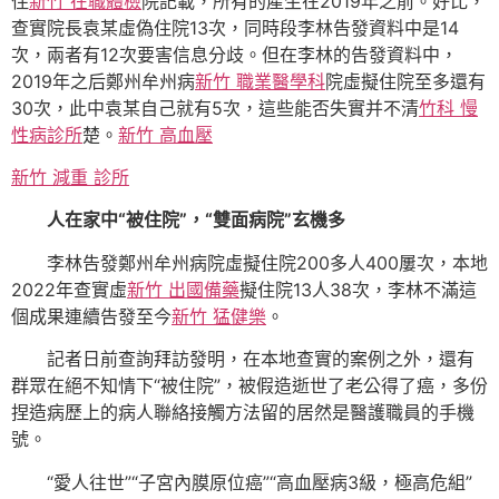
住
新竹 在職體檢
院記載，所有的產生在2019年之前。好比，
查實院長袁某虛偽住院13次，同時段李林告發資料中是14
次，兩者有12次要害信息分歧。但在李林的告發資料中，
2019年之后鄭州牟州病
新竹 職業醫學科
院虛擬住院至多還有
30次，此中袁某自己就有5次，這些能否失實并不清
竹科 慢
性病診所
楚。
新竹 高血壓
新竹 減重 診所
人在家中“被住院”，“雙面病院”玄機多
李林告發鄭州牟州病院虛擬住院200多人400屢次，本地
2022年查實虛
新竹 出國備藥
擬住院13人38次，李林不滿這
個成果連續告發至今
新竹 猛健樂
。
記者日前查詢拜訪發明，在本地查實的案例之外，還有
群眾在絕不知情下“被住院”，被假造逝世了老公得了癌，多份
捏造病歷上的病人聯絡接觸方法留的居然是醫護職員的手機
號。
“愛人往世”“子宮內膜原位癌”“高血壓病3級，極高危組”