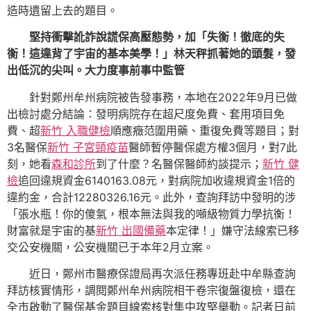
造時遺留上去的題目。
堅持衝擊訛詐說謊保高壓態勢，加「失衡！徹底的失
衡！這違背了宇宙的基本美學！」林天秤抓著她的頭髮，發
出低沉的尖叫。大力度事前事中監管
針對鄭州牟州病院被告發事務，本地在2022年9月已做
出檢討處分結論：發明病院存在超尺度免費、套用項目免
費、超
新竹 入職健檢
順應癥范圍用藥、重復免費等題目；對
3名醫保
新竹 子宮頸疫苗
醫師暫停醫保處方權3個月，對7此
刻，她看
森和診所
到了什麼？名醫保醫師約談提示；
新竹 健
檢
追回違規資金6140163.08元，對病院加收違規資金1倍的
違約金，合計12280326.16元。此外，查詢拜訪中發明的涉
「張水瓶！你的傻氣，根本無法與我的噸級物質力學抗衡！
財富就是宇宙的基
新竹 出國備藥
本定律！」嫌守法線索已移
交公安機關，公安機關已于本年2月立案。
近日，鄭州市醫療保證局再次派任務專班赴中牟縣查詢
拜訪核實情形，調閱鄭州牟州病院相干卷宗復盤復檢，還在
全市啟動了醫保基金題目線索核對集中攻堅舉動。記者日前