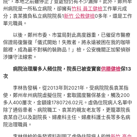
院”，本地之前雖停止了查處但仍有不少漏掉。此外，鄭州牟
州病院是一所私立病院，卻擁有
竹科 員工健檢
工作單元成
分；袁某擔負私立病院院長1
新竹 公教健檢
0多年，還是工作
單元職員。
以後，鄭州市委、市當局對此高度器重，已催促市醫療
保證局復盤復「儀式開始！失敗者，將永遠被困在我的咖啡
館裡，成為最不對稱的裝飾品！」檢，公安機關正加緊偵辦
涉嫌守法線索。
病院治理層多人頻住院，院長已被查實套
供膳健檢
保13
次
李林告發稱，從2013年到2021年，受病院院長袁某指
使，鄭州牟州病院虛擬住院，套取國度醫保基金，觸及200
多人400屢次，金額達1780726.02元。虛偽住院病人名單中
除了通俗患者、病院職工、袁某的親友老友等，更籠罩院長
袁某自己以及副院長、婦產科主任、婦產科護士長等多名病
院治理職員。
李林供給的告發資料列明了虛偽住院病人的姓
新竹 高血