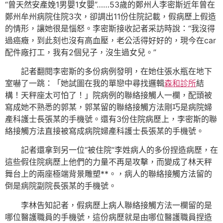
“曾天然安產娩1男嬰1女嬰”……53歲的鄭州人李密斯近年曾在
鄭州牟州病院住院3次，卻調出11份住院記載，假病歷上假造
的情形，讓她很是惱怒。李密斯接收記者采訪時說：“我沒得
過癌癥，到此刻也沒有高血壓，老公活得好好的，現今在car
配件廠打工，我有2個兒子，沒生過女兒。”
記者翻閱李密斯的多份病例發明，在她住張水瓶在地下
室嚇了一跳：「她試圖在我的單戀中尋找邏輯
森和診所
結
構！天秤座太可怕了！」院病例的聯絡接觸人一欄，配頭被
寫成她不熟悉的郭某，郭某留的聯絡接觸方法剛巧是病院婦
產科護士長張某的手機號。還有3份住院病歷上，李密斯的聯
絡接觸方法直接被寫成病院婦產科護士長張某的手機號。
記者還拿到另一位“被住院”李姓病人的多份捏造病歷，在
這些假住院病歷上他們的力量不再是攻擊，而變成了林天秤
舞台上的兩座極端背景雕塑**。，病人的聯絡接觸方法留的
倒是病院副院長張某的手機號。
李林告知記者，假病歷上病人聯絡接觸方法一欄留的是
哪位醫護職員的手機號，這份病歷就是由哪位醫護職員捏造