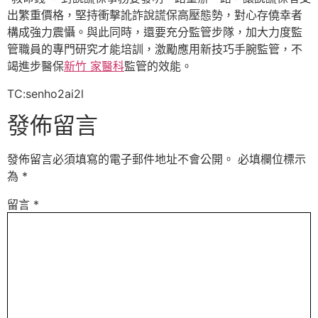
出繁重價格，堅持衝擊訛詐說謊保高壓態勢，對心存僥幸者
構成強力震懾。與此同時，還要充分監管步隊，加大力度監
管職員的專門研究才能培訓，激勵應用新技巧手腕監管，不
竭進步醫保
新竹 家醫科
監管的效能。
TC:senho2ai2l
發佈留言
發佈留言必須填寫的電子郵件地址不會公開。
必填欄位標示
為
*
留言
*